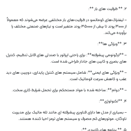
2. ** ظرفیت های بار **:
– لیفتراک‌های کوماتسو در ظرفیت‌های بار مختلفی عرضه می‌شوند که معمولاً
از 3000 پوند تا بیش از 35000 پوند متغیر است و نیازهای صنعتی مختلف را
برآورده می‌کند.
3. **ویژگی ها**:
– **ارگونومی پیشرفته**: برای راحتی اپراتور با صندلی های قابل تنظیم، کنترل
های بصری و کابین های جادار طراحی شده است.
– **ویژگی های ایمنی**: شامل سیستم های کنترل پایداری، دوربین های دید
عقب و کاهش سرعت اتوماتیک است.
– **دوام**: ساخته شده با مواد مستحکم برای تحمل شرایط کاری سخت.
4. **تکنولوژی**:
– بسیاری از مدل ها دارای فناوری پیشرفته ای مانند تله ماتیک برای مدیریت
ناوگان، موتورهای کم مصرف و سیستم های ترمز احیا کننده هستند.
5. ** برنامه های کاربردی **: