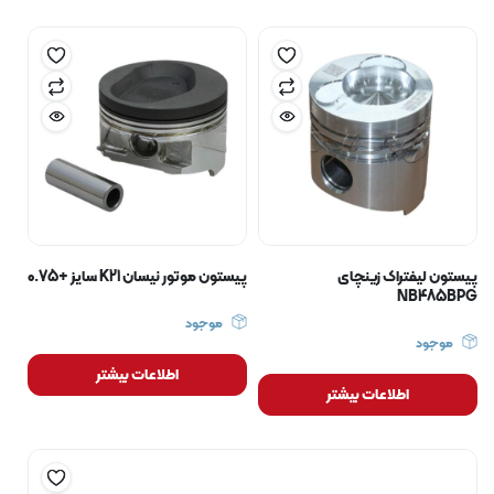
پیستون لیفتراک زینچای
پیستون موتور نیسان K21 سایز +0.75
NB485BPG
موجود
موجود
اطلاعات بیشتر
اطلاعات بیشتر