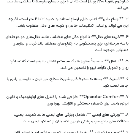
کیلوگرم (تقریباً 6600 پوند) است که آن را برای بارهای متوسط ​​تا سنگین مناسب
می کند.
3. **ارتفاع بالابر**: اغلب دارای ارتفاع استاندارد حدود 3 تا 4 متر است، اگرچه
این می تواند بر اساس تنظیمات خاص و گزینه های دکل متفاوت باشد.
4. **گزینه‌های دکل**: با انواع دکل‌های مختلف، مانند دکل‌های دو مرحله‌ای
یا سه مرحله‌ای، برای پاسخگویی به ارتفاع‌های مختلف بلند کردن و نیازهای
عملیاتی موجود است.
5. ** انتقال**: معمولاً مجهز به یک سیستم انتقال بادوام است که عملکرد
روان و تحویل کارآمد نیرو را تضمین می کند.
6. **لاستیک**: بسته به محیط کار و شرایط سطح، می توان با تایرهای بادی یا
جامد نصب کرد.
7. **Operator Comfort**: طراحی شده با کنترل های ارگونومیک و کابین
اپراتور راحت برای کاهش خستگی و افزایش بهره وری.
8. **ویژگی های ایمنی **: شامل ویژگی های ایمنی مانند کمربند ایمنی،
محافظ های بالای سر، و پشتی بار برای اطمینان از عملکرد ایمن است.
9. **تعمیر و نگهداری**: به دلیل سهولت تعمیر و نگهداری با اجزای قابل