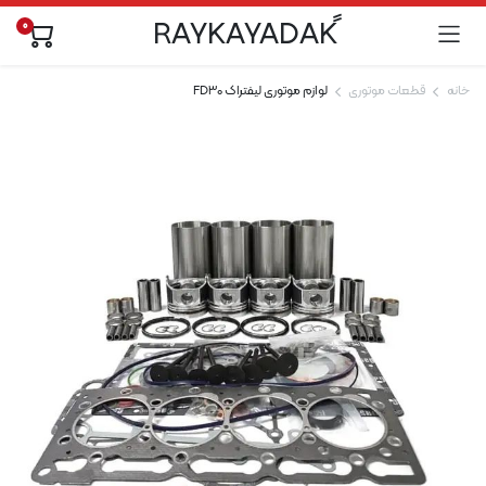
0
خانه
قطعات موتوری
لوازم موتوری لیفتراک FD30