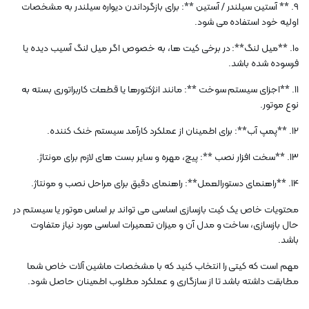
9. ** آستین سیلندر / آستین **: برای بازگرداندن دیواره سیلندر به مشخصات
اولیه خود استفاده می شود.
10. **میل لنگ**: در برخی کیت ها، به خصوص اگر میل لنگ آسیب دیده یا
فرسوده شده باشد.
11. **اجزای سیستم سوخت **: مانند انژکتورها یا قطعات کاربراتوری بسته به
نوع موتور.
12. **پمپ آب**: برای اطمینان از عملکرد کارآمد سیستم خنک کننده.
13. **سخت افزار نصب **: پیچ، مهره و سایر بست های لازم برای مونتاژ.
14. **راهنمای دستورالعمل**: راهنمای دقیق برای مراحل نصب و مونتاژ.
محتویات خاص یک کیت بازسازی اساسی می تواند بر اساس موتور یا سیستم در
حال بازسازی، ساخت و مدل آن و میزان تعمیرات اساسی مورد نیاز متفاوت
باشد.
مهم است که کیتی را انتخاب کنید که با مشخصات ماشین آلات خاص شما
مطابقت داشته باشد تا از سازگاری و عملکرد مطلوب اطمینان حاصل شود.