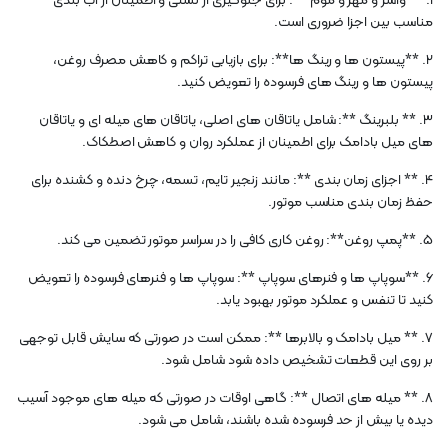
1. ** واشر و مهر و موم **: برای جلوگیری از نشتی و اطمینان از آب بندی
مناسب بین اجزا ضروری است.
2. **پیستون ها و رینگ ها**: برای بازیابی تراکم و کاهش مصرف روغن،
پیستون ها و رینگ های فرسوده را تعویض کنید.
3. ** بلبرینگ **: شامل یاتاقان های اصلی، یاتاقان های میله ای و یاتاقان
های میل بادامک برای اطمینان از عملکرد روان و کاهش اصطکاک.
4. ** اجزای زمان بندی **: مانند زنجیر تایم، تسمه، چرخ دنده و کشنده برای
حفظ زمان بندی مناسب موتور.
5. **پمپ روغن**: روغن کاری کافی را در سراسر موتور تضمین می کند.
6. **سوپاپ ها و فنرهای سوپاپ **: سوپاپ ها و فنرهای فرسوده را تعویض
کنید تا تنفس و عملکرد موتور بهبود یابد.
7. ** میل بادامک و بالابرها **: ممکن است در صورتی که سایش قابل توجهی
بر روی این قطعات تشخیص داده شود شامل شود.
8. ** میله های اتصال **: گاهی اوقات در صورتی که میله های موجود آسیب
دیده یا بیش از حد فرسوده شده باشند، شامل می شود.