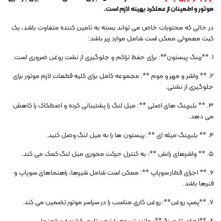
موتور و اطمینان از عملکرد بهینه لازم است.
در حالی که محتویات خاص می تواند بسته به تامین کننده متفاوت باشد، یک
کیت معمولی ممکن است شامل موارد زیر باشد:
1. **رینگ پیستون**: برای حفظ تراکم و جلوگیری از نشت روغن ضروری است.
2. ** واشر و مهر و موم **: مجموعه کامل برای کلیه قطعات لازم موتور برای
جلوگیری از نشتی.
3. ** بلبرینگ های اصلی **: میل لنگ را پشتیبانی کرده و اصطکاک را کاهش
می دهد.
4. ** بلبرینگ میله ای **: پیستون ها را به میل لنگ وصل کنید.
5. ** واشرهای رانش **: به کنترل حرکت محوری میل لنگ کمک می کند.
6. ** اجزای قطار سوپاپ **: ممکن است شامل شیرها، راهنماهای سوپاپ و
فنرها باشد.
7. **پمپ روغن**: روغن کاری مناسب را در سراسر موتور تضمین می کند.