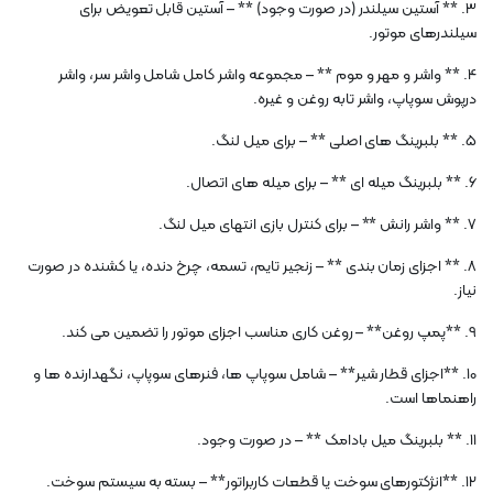
3. ** آستین سیلندر (در صورت وجود) ** – آستین قابل تعویض برای
سیلندرهای موتور.
4. ** واشر و مهر و موم ** – مجموعه واشر کامل شامل واشر سر، واشر
درپوش سوپاپ، واشر تابه روغن و غیره.
5. ** بلبرینگ های اصلی ** – برای میل لنگ.
6. ** بلبرینگ میله ای ** – برای میله های اتصال.
7. ** واشر رانش ** – برای کنترل بازی انتهای میل لنگ.
8. ** اجزای زمان بندی ** – زنجیر تایم، تسمه، چرخ دنده، یا کشنده در صورت
نیاز.
9. **پمپ روغن** – روغن کاری مناسب اجزای موتور را تضمین می کند.
10. **اجزای قطار شیر** – شامل سوپاپ ها، فنرهای سوپاپ، نگهدارنده ها و
راهنماها است.
11. ** بلبرینگ میل بادامک ** – در صورت وجود.
12. **انژکتورهای سوخت یا قطعات کاربراتور** – بسته به سیستم سوخت.