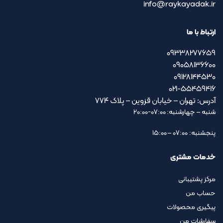
info@raykayadak.ir
ارتباط با ما
09338277659
09058136600
09128144530
021-55459416
آدرس: تهران – خیابان قزوین – پلاک ۷۷۴
شنبه – چهارشنبه: 07:00-20:00
پنجشنبه: 07:00 – 15:00
خدمات مشتری
مرکز پشتیبانی
حساب من
پیگیری محصولات
سفارشات من