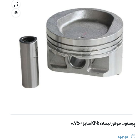
پیستون موتور نیسان K25 سایز +0.75
موجود