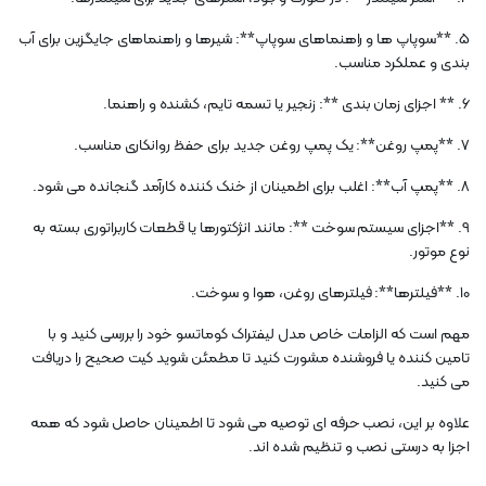
5. **سوپاپ ها و راهنماهای سوپاپ**: شیرها و راهنماهای جایگزین برای آب
بندی و عملکرد مناسب.
6. ** اجزای زمان بندی **: زنجیر یا تسمه تایم، کشنده و راهنما.
7. **پمپ روغن**: یک پمپ روغن جدید برای حفظ روانکاری مناسب.
8. **پمپ آب**: اغلب برای اطمینان از خنک کننده کارآمد گنجانده می شود.
9. **اجزای سیستم سوخت **: مانند انژکتورها یا قطعات کاربراتوری بسته به
نوع موتور.
10. **فیلترها**: فیلترهای روغن، هوا و سوخت.
مهم است که الزامات خاص مدل لیفتراک کوماتسو خود را بررسی کنید و با
تامین کننده یا فروشنده مشورت کنید تا مطمئن شوید کیت صحیح را دریافت
می کنید.
علاوه بر این، نصب حرفه ای توصیه می شود تا اطمینان حاصل شود که همه
اجزا به درستی نصب و تنظیم شده اند.