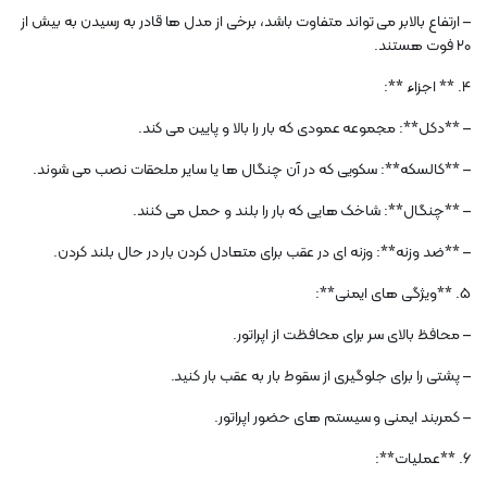
– ارتفاع بالابر می تواند متفاوت باشد، برخی از مدل ها قادر به رسیدن به بیش از
20 فوت هستند.
4. ** اجزاء **:
– **دکل**: مجموعه عمودی که بار را بالا و پایین می کند.
– **کالسکه**: سکویی که در آن چنگال ها یا سایر ملحقات نصب می شوند.
– **چنگال**: شاخک هایی که بار را بلند و حمل می کنند.
– **ضد وزنه**: وزنه ای در عقب برای متعادل کردن بار در حال بلند کردن.
5. **ویژگی های ایمنی**:
– محافظ بالای سر برای محافظت از اپراتور.
– پشتی را برای جلوگیری از سقوط بار به عقب بار کنید.
– کمربند ایمنی و سیستم های حضور اپراتور.
6. **عملیات**: