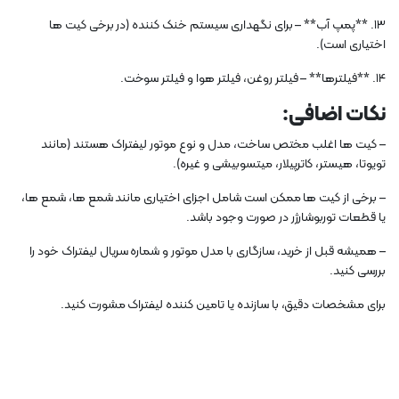
13. **پمپ آب** – برای نگهداری سیستم خنک کننده (در برخی کیت ها
اختیاری است).
14. **فیلترها** – فیلتر روغن، فیلتر هوا و فیلتر سوخت.
نکات اضافی:
– کیت ها اغلب مختص ساخت، مدل و نوع موتور لیفتراک هستند (مانند
تویوتا، هیستر، کاترپیلار، میتسوبیشی و غیره).
– برخی از کیت ها ممکن است شامل اجزای اختیاری مانند شمع ها، شمع ها،
یا قطعات توربوشارژر در صورت وجود باشد.
– همیشه قبل از خرید، سازگاری با مدل موتور و شماره سریال لیفتراک خود را
بررسی کنید.
برای مشخصات دقیق، با سازنده یا تامین کننده لیفتراک مشورت کنید.