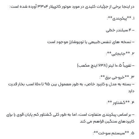
در اینجا برخی از جزئیات کلیدی در مورد موتور کاترپیلار 3304 آورده شده است:
1. **پیکربندی**:
– 4 سیلندر خطی
– نسخه های تنفس طبیعی یا توربوشارژ موجود است
2. **جابجایی**:
– تقریباً 10.5 لیتر (638 اینچ مکعب)
3. **خروجی برق**:
– بسته به مدل و کاربرد خاص، به طور معمول بین 95 تا 150 اسب بخار قدرت
دارد
4. **گشتاور **:
– بر اساس پیکربندی متفاوت است، اما به طور کلی گشتاور کم پایان قوی را برای
کاربردهای سنگین فراهم می کند
5. **سیستم سوخت**: