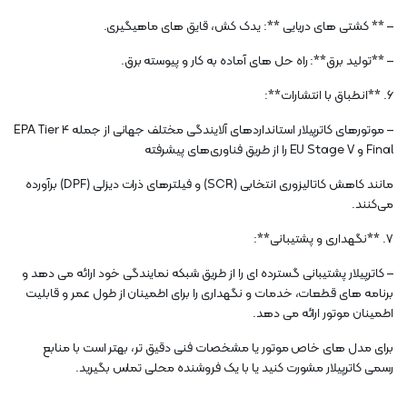
– ** کشتی های دریایی **: یدک کش، قایق های ماهیگیری.
– **تولید برق**: راه حل های آماده به کار و پیوسته برق.
6. **انطباق با انتشارات**:
– موتورهای کاترپیلار استانداردهای آلایندگی مختلف جهانی از جمله EPA Tier 4
Final و EU Stage V را از طریق فناوری‌های پیشرفته
مانند کاهش کاتالیزوری انتخابی (SCR) و فیلترهای ذرات دیزلی (DPF) برآورده
می‌کنند.
7. **نگهداری و پشتیبانی**:
– کاترپیلار پشتیبانی گسترده ای را از طریق شبکه نمایندگی خود ارائه می دهد و
برنامه های قطعات، خدمات و نگهداری را برای اطمینان از طول عمر و قابلیت
اطمینان موتور ارائه می دهد.
برای مدل های خاص موتور یا مشخصات فنی دقیق تر، بهتر است با منابع
رسمی کاترپیلار مشورت کنید یا با یک فروشنده محلی تماس بگیرید.