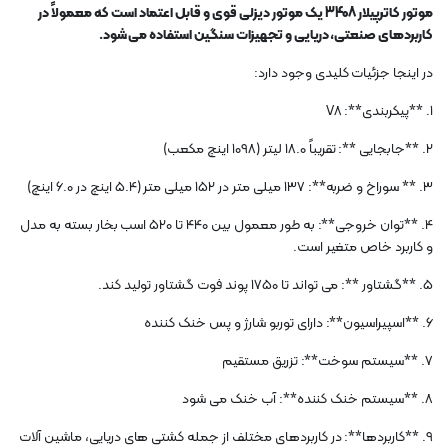
موتور کاترپیلار 3408 یک موتور دیزلی قوی و قابل اعتماد است که معمولاً در
کاربردهای صنعتی، دریایی و تجهیزات سنگین استفاده می شود.
در اینجا جزئیات کلیدی وجود دارد:
1. **پیکربندی**: V8
2. **جابجایی **: تقریباً 18.0 لیتر (1098 اینچ مکعب)
3. ** سوراخ و ضربه**: 137 میلی متر در 152 میلی متر (5.4 اینچ در 6.0 اینچ)
4. **توان خروجی**: به طور معمول بین 440 تا 520 اسب بخار بسته به مدل
و کاربرد خاص متغیر است.
5. **گشتاور **: می تواند تا 1750 پوند فوت گشتاور تولید کند.
6. **اسپیراسیون**: دارای توربو شارژ و پس خنک کننده
7. **سیستم سوخت**: تزریق مستقیم
8. **سیستم خنک کننده**: آب خنک می شود
9. **کاربردها**: در کاربردهای مختلف از جمله کشتی های دریایی، ماشین آلات