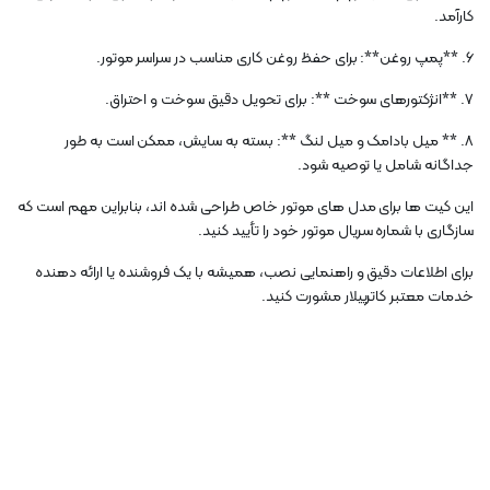
کارآمد.
6. **پمپ روغن**: برای حفظ روغن کاری مناسب در سراسر موتور.
7. **انژکتورهای سوخت **: برای تحویل دقیق سوخت و احتراق.
8. ** میل بادامک و میل لنگ **: بسته به سایش، ممکن است به طور
جداگانه شامل یا توصیه شود.
این کیت ها برای مدل های موتور خاص طراحی شده اند، بنابراین مهم است که
سازگاری با شماره سریال موتور خود را تأیید کنید.
برای اطلاعات دقیق و راهنمایی نصب، همیشه با یک فروشنده یا ارائه دهنده
خدمات معتبر کاترپیلار مشورت کنید.