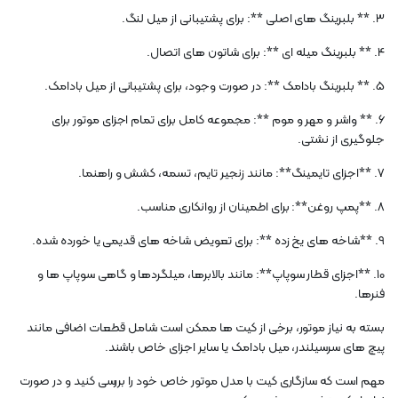
3. ** بلبرینگ های اصلی **: برای پشتیبانی از میل لنگ.
4. ** بلبرینگ میله ای **: برای شاتون های اتصال.
5. ** بلبرینگ بادامک **: در صورت وجود، برای پشتیبانی از میل بادامک.
6. ** واشر و مهر و موم **: مجموعه کامل برای تمام اجزای موتور برای
جلوگیری از نشتی.
7. **اجزای تایمینگ**: مانند زنجیر تایم، تسمه، کشش و راهنما.
8. **پمپ روغن**: برای اطمینان از روانکاری مناسب.
9. **شاخه های یخ زده **: برای تعویض شاخه های قدیمی یا خورده شده.
10. **اجزای قطار سوپاپ**: مانند بالابرها، میلگردها و گاهی سوپاپ ها و
فنرها.
بسته به نیاز موتور، برخی از کیت ها ممکن است شامل قطعات اضافی مانند
پیچ ​​های سرسیلندر، میل بادامک یا سایر اجزای خاص باشند.
مهم است که سازگاری کیت با مدل موتور خاص خود را بررسی کنید و در صورت