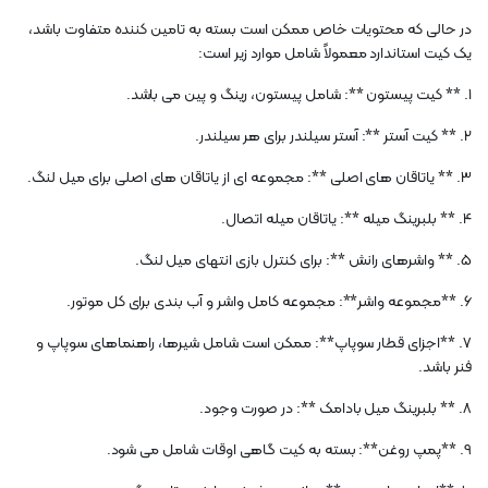
در حالی که محتویات خاص ممکن است بسته به تامین کننده متفاوت باشد،
یک کیت استاندارد معمولاً شامل موارد زیر است:
1. ** کیت پیستون **: شامل پیستون، رینگ و پین می باشد.
2. ** کیت آستر **: آستر سیلندر برای هر سیلندر.
3. ** یاتاقان های اصلی **: مجموعه ای از یاتاقان های اصلی برای میل لنگ.
4. ** بلبرینگ میله **: یاتاقان میله اتصال.
5. ** واشرهای رانش **: برای کنترل بازی انتهای میل لنگ.
6. **مجموعه واشر**: مجموعه کامل واشر و آب بندی برای کل موتور.
7. **اجزای قطار سوپاپ**: ممکن است شامل شیرها، راهنماهای سوپاپ و
فنر باشد.
8. ** بلبرینگ میل بادامک **: در صورت وجود.
9. **پمپ روغن**: بسته به کیت گاهی اوقات شامل می شود.