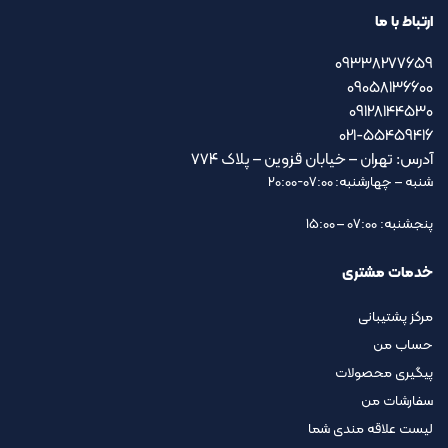
ارتباط با ما
09338277659
09058136600
09128144530
021-55459416
آدرس: تهران – خیابان قزوین – پلاک ۷۷۴
شنبه – چهارشنبه: 07:00-20:00
پنجشنبه: 07:00 – 15:00
خدمات مشتری
مرکز پشتیبانی
حساب من
پیگیری محصولات
سفارشات من
لیست علاقه مندی شما