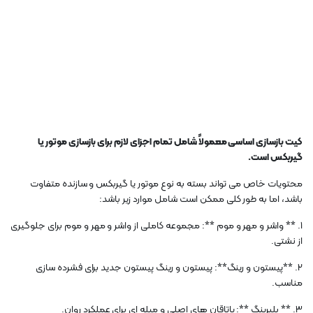
کیت بازسازی اساسی معمولاً شامل تمام اجزای لازم برای بازسازی موتور یا
گیربکس است.
محتویات خاص می تواند بسته به نوع موتور یا گیربکس و سازنده متفاوت
باشد، اما به طور کلی ممکن است شامل موارد زیر باشد:
1. ** واشر و مهر و موم **: مجموعه کاملی از واشر و مهر و موم برای جلوگیری
از نشتی.
2. **پیستون و رینگ**: پیستون و رینگ پیستون جدید برای فشرده سازی
مناسب.
3. ** بلبرینگ **: یاتاقان های اصلی و میله ای برای عملکرد روان.