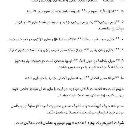
4. ** بلبرینگ **: یاتاقان های اصلی و میله ای برای میل لنگ.
5. ** اجزای قطار سوپاپ **: شیرها، راهنماهای سوپاپ و فنرها.
6. **پمپ روغن**: یک پمپ روغن جدید یا بازسازی شده برای اطمینان از
روانکاری مناسب.
7. **اجزای سیستم سوخت**: انژکتورها یا نازل های انژکتور، در صورت وجود.
8. ** اجزای زمان بندی **: چرخ دنده های تایم، زنجیر یا تسمه در صورت نیاز.
9. ** میل بادامک و میل لنگ **: اینها ممکن است در صورت نیاز به طور
جداگانه گنجانده شوند یا در دسترس باشند.
10. **میله های اتصال**: میله های اتصال جدید یا بازسازی شده.
مهم است که قطعات خاص موجود در کیت را برای مدل موتور خاص خود
بررسی کنید، زیرا ممکن است متفاوت باشند.
همیشه با یک فروشنده یا مکانیک معتبر مشورت کنید تا از سازگاری و کامل
بودن برای نیازهای موتور خود اطمینان حاصل کنید.
شرکت کاترپیلار یک تولید کننده مشهور موتور و ماشین آلات سنگین است.