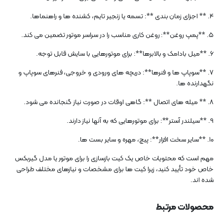
4. ** اجزای زمان بندی **: تسمه یا زنجیر تایم، کشنده ها و راهنماها.
5. **پمپ روغن**: روغن کاری مناسب را در سراسر موتور تضمین می کند.
6. **میل بادامک و بالابرها**: برای موتورهایی با سایش قابل توجه.
7. **سوپاپ ها و فنرها**: دریچه های ورودی و خروجی، فنرهای سوپاپ و
نگهدارنده ها.
8. ** میله های اتصال **: گاهی اوقات در صورت نیاز گنجانده می شود.
9. **سیلندر آستر**: برای موتورهایی که به آنها نیاز دارند.
10. **سایر سخت افزار**: پیچ، مهره و سایر بست ها.
مهم است که محتویات خاص یک کیت بازسازی را برای موتور یا مدل گیربکس
خاص خود تأیید کنید، زیرا کیت ها برای مشخصات و نیازهای مختلف طراحی
شده اند.
محصولات مرتبط