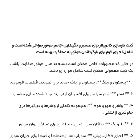
کیت بازسازی کاترپیلار برای تعمیر و نگهداری جامع موتور طراحی شده است و
شامل اجزای لازم برای بازگرداندن موتور به عملکرد بهینه است.
در حالی که محتویات خاص ممکن است بسته به مدل موتور متفاوت باشد،
یک کیت معمولی ممکن است شامل موارد زیر باشد:
1. **پیستون و رینگ**: پیستون و رینگ جدید برای تعویض قطعات فرسوده.
2. ** آستر **: آستر سیلندر برای اطمینان از آب بندی و فشرده سازی مناسب.
3. ** واشر و مهر و موم **: مجموعه کاملی از واشرها و درزگیرها برای
جلوگیری از نشتی.
4. ** بلبرینگ **: یاتاقان های اصلی و میله ای برای عملکرد روان موتور.
5. ** اجزای قطار سوپاپ **: سوپاپ ها، راهنماها و فنرها برای جریان هوای