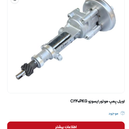
اویل پمپ موتور ایسوزو C240PKG
موجود
اطلاعات بیشتر