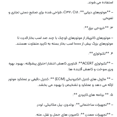
استفاده می شوند.
– **موتورهای دریایی**: C32، C18، طراحی شده برای صنایع دستی تجاری و
تفریحی.
3. **خروجی برق**:
– موتورهای کاترپیلار از موتورهای کوچک با چند صد اسب بخار قدرت تا
موتورهای بزرگ بیش از 10000 اسب بخار بسته به کاربرد متفاوت هستند.
4. **تکنولوژی**:
– **تکنولوژی ACERT**: فناوری کاهش انتشار احتراق پیشرفته، بهبود بهره
وری سوخت و کاهش آلاینده ها.
– ** ماژول های کنترل الکترونیکی (ECM) **: کنترل دقیقی بر عملکرد موتور
ارائه می دهد و عملکرد و تشخیص را بهبود می بخشد.
5. ** برنامه های کاربردی **:
– **تجهیزات ساختمانی**: بولدوزر، بیل مکانیکی، لودر.
– **تجهیزات معدن **: کامیون های حمل و نقل، مته.