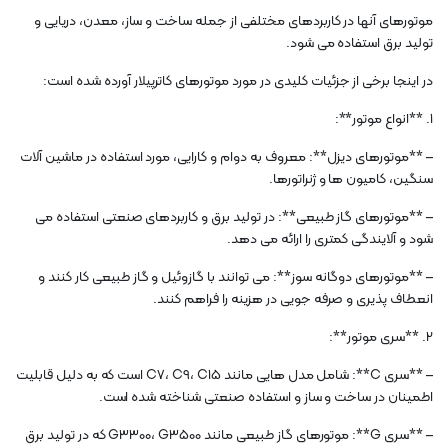
موتورهای آنها در کاربردهای مختلفی از جمله ساخت و ساز، معدن، دریایی و
تولید برق استفاده می شود.
در اینجا برخی از جزئیات کلیدی در مورد موتورهای کاترپیلار آورده شده است:
1. **انواع موتور**:
– **موتورهای دیزل**: معروف به دوام و کارایی، مورد استفاده در ماشین آلات
سنگین، کامیون ها و ژنراتورها.
– **موتورهای گاز طبیعی**: در تولید برق و کاربردهای صنعتی استفاده می
شود و آلایندگی کمتری را ارائه می دهد.
– **موتورهای دوگانه سوز**: می توانند با گازوئیل و گاز طبیعی کار کنند و
انعطاف پذیری و صرفه جویی در هزینه را فراهم کنند.
2. **سری موتور**:
– **سری C**: شامل مدل هایی مانند C7، C9، C15 است که به دلیل قابلیت
اطمینان در ساخت و ساز و استفاده صنعتی شناخته شده است.
– **سری G**: موتورهای گاز طبیعی مانند G3300، G3500 که در تولید برق