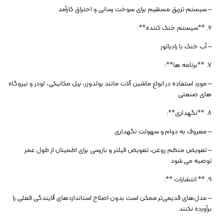
– سیستم تزریق مستقیم برای سوخت رسانی و احتراق کارآمد
6. **سیستم خنک کننده**:
– آب خنک با رادیاتور
7. **برنامه ها**:
– مورد استفاده در انواع ماشین آلات مانند بولدوزر، بیل مکانیکی، لودر و نیروگاه
های صنعتی
8. **نگهداری**:
– معروف به دوام و سهولت نگهداری
– تعویض منظم روغن، تعویض فیلتر و بازرسی برای اطمینان از طول عمر
توصیه می شود
9. ** انتشارات **:
– مدل‌های قدیمی‌تر ممکن است بدون اصلاح استانداردهای آلایندگی فعلی را
برآورده نکنند