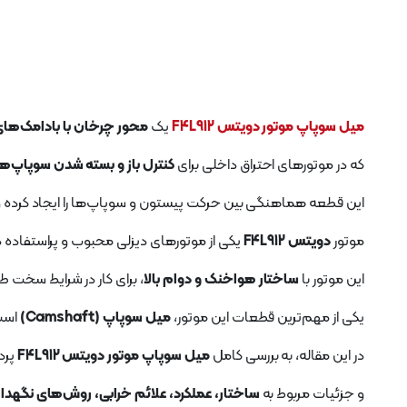
میل سوپاپ موتور دویتس F4L912
یک
محور چرخان با بادامک‌
که در موتورهای احتراق داخلی برای
کنترل باز و بسته شدن سوپاپ‌
این قطعه هماهنگی بین حرکت پیستون و سوپاپ‌ها را ایجاد کرده و ب
موتور
دویتس F4L912
یکی از موتورهای دیزلی محبوب و پراستفاده 
این موتور با
ساختار هواخنک و دوام بالا
، برای کار در شرایط سخت 
یکی از مهم‌ترین قطعات این موتور،
میل سوپاپ (Camshaft)
است 
در این مقاله، به بررسی کامل
میل سوپاپ موتور دویتس F4L912
پرد
و جزئیات مربوط به
ساختار، عملکرد، علائم خرابی، روش‌های نگهدار