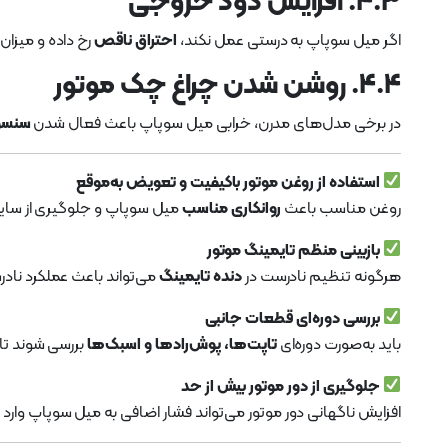
۴.۳. افزایش دود خروجی
اگر میل سوپاپ به درستی عمل نکند،
احتراق ناقص
رخ داده و میزان
۴.۴. روشن شدن چراغ چک موتور
در برخی مدل‌های مدرن، خرابی میل سوپاپ باعث فعال شدن
سنسو
استفاده از روغن موتور باکیفیت و تعویض به‌موقع
روغن مناسب باعث
روانکاری مناسب
میل سوپاپ و جلوگیری از سای
بازبینی منظم تایمینگ موتور
هرگونه تنظیم نادرست در
دنده تایمینگ
می‌تواند باعث عملکرد نا
بررسی دوره‌ای قطعات جانبی
باید به‌صورت دوره‌ای
تاپت‌ها، پوش‌رادها و اسبک‌ها
بررسی شوند ت
جلوگیری از دور موتور بیش از حد
افزایش ناگهانی دور موتور می‌تواند فشار اضافی به میل سوپاپ وارد 