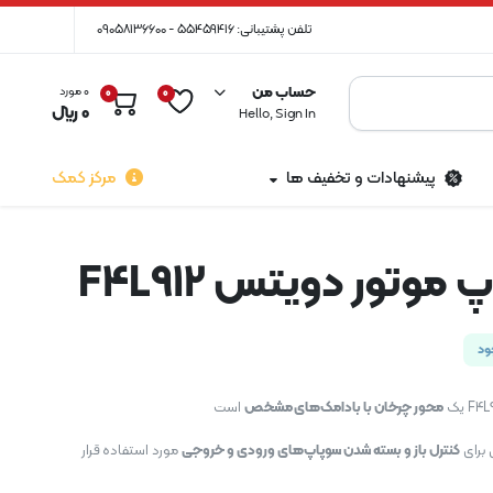
تلفن پشتیبانی: 55459416 - 09058136600
حساب من
0 مورد
0
0
0
﷼
Hello, Sign In
پیشنهادات و تخفیف ها
مرکز کمک
وتور دویتس F4L912
ود
محور چرخان با بادامک‌های مشخص
است
 برای
کنترل باز و بسته شدن سوپاپ‌های ورودی و خروجی
مورد استفاده قرار