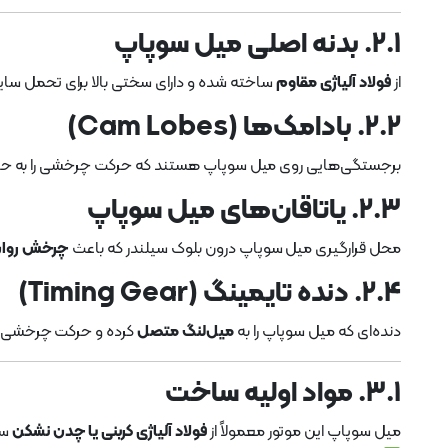
۲.۱. بدنه اصلی میل سوپاپ
از
فولاد آلیاژی مقاوم
ساخته شده و دارای سختی بالا برای تحمل سای
۲.۲. بادامک‌ها (Cam Lobes)
برجستگی‌هایی روی میل سوپاپ هستند که حرکت چرخشی را به حرکت 
۲.۳. یاتاقان‌های میل سوپاپ
محل قرارگیری میل سوپاپ درون بلوک سیلندر که باعث
چرخش روان
۲.۴. دنده تایمینگ (Timing Gear)
دنده‌ای که میل سوپاپ را به
میل‌لنگ متصل
کرده و حرکت چرخشی ر
۳.۱. مواد اولیه ساخت
میل سوپاپ این موتور معمولاً از
فولاد آلیاژی کربنی یا چدن نشکن
سا