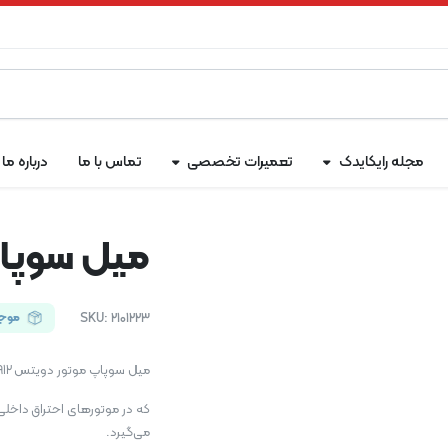
مجله رایکایدک
تعمیرات تخصصی
تماس با ما
درباره ما
میل سوپاپ م
2101223
SKU:
موج
میل سوپاپ موتور دویتس F4L912 یک
که در موتورهای احتراق داخلی
می‌گیرد.