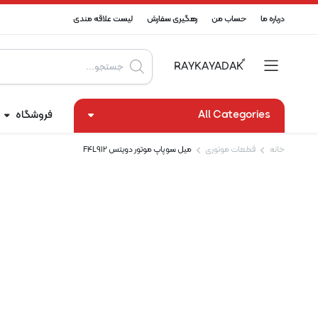
درباره ما
حساب من
رهگیری سفارش
لیست علاقه مندی
Products
search
All Categories
فروشگاه
خانه
قطعات موتوری
میل سوپاپ موتور دویتس F4L912