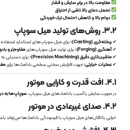
مقاومت بالا در برابر سایش و فشار
تحمل دمای بالا ناشی از احتراق
دوام بالا و کاهش احتمال ترک‌خوردگی
۳.۲. روش‌های تولید میل سوپاپ
✔
ریخته‌گری (Casting):
برای میل سوپاپ‌های استاندارد استفاده
✔
آهنگری (Forging):
برای تولید میل سوپاپ‌های
مقاوم‌تر و بادوا
✔
ماشین‌کاری دقیق (Precision Machining):
برای دستیابی به
ا
✔
عملیات حرارتی:
جهت افزایش سختی سطحی بادامک‌ها برای
مقا
۴.۱. افت قدرت و کارایی موتور
در صورت سایش یا آسیب بادامک‌های میل سوپاپ،
سوپاپ‌ها به در
۴.۲. صدای غیرعادی در موتور
خرابی یاتاقان‌های میل سوپاپ یا فرسودگی بادامک‌ها می‌تواند باع