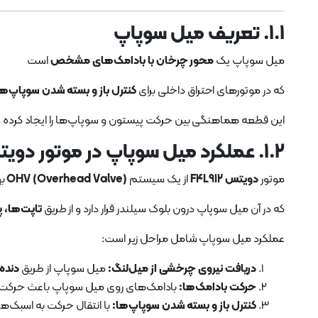
۱.۱. تعریف میل سوپاپ
میل سوپاپ یک
محور چرخان با بادامک‌های مشخص
است
که در موتورهای احتراق داخلی برای
کنترل باز و بسته شدن سوپاپ‌
این قطعه هماهنگی بین حرکت پیستون و سوپاپ‌ها را ایجاد کرده و ب
۱.۲. عملکرد میل سوپاپ در موتور دویتس F4L912
موتور
دویتس F4L912
از یک سیستم
OHV (Overhead Valve)
به
که در آن میل سوپاپ درون بلوک سیلندر قرار دارد و از طریق
تاپت‌ها، 
عملکرد میل سوپاپ شامل مراحل زیر است:
دریافت نیروی چرخشی از میل‌لنگ:
میل سوپاپ از طریق
دنده
حرکت بادامک‌ها:
بادامک‌های روی میل سوپاپ باعث حرکت
کنترل باز و بسته شدن سوپاپ‌ها:
با انتقال حرکت به اسبک‌ها