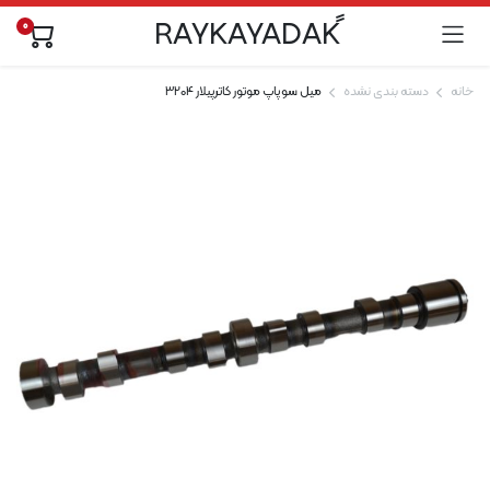
0
خانه
دسته بندی نشده
میل سوپاپ موتور کاترپیلار 3204