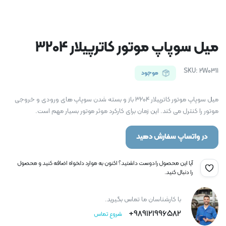
میل سوپاپ موتور کاترپیلار 3204
SKU:
2W0311
موجود
میل سوپاپ موتور کاترپیلار 3204 باز و بسته شدن سوپاپ های ورودی و خروجی
موتور را کنترل می کند. این زمان برای کارکرد موثر موتور بسیار مهم است.
در واتساپ سفارش دهید
آیا این محصول را دوست داشتید؟ اکنون به موارد دلخواه اضافه کنید و محصول
را دنبال کنید.
با کارشناسان ما تماس بگیرید.
989121996582+
شروع تماس