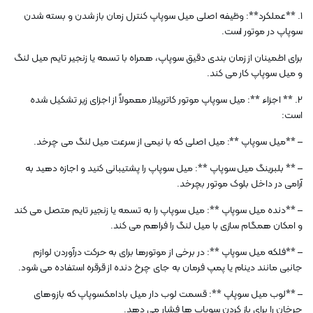
1. **عملکرد**: وظیفه اصلی میل سوپاپ کنترل زمان باز شدن و بسته شدن
سوپاپ در موتور است.
برای اطمینان از زمان بندی دقیق سوپاپ، همراه با تسمه یا زنجیر تایم میل لنگ
و میل سوپاپ کار می کند.
2. ** اجزاء **: میل سوپاپ موتور کاترپیلار معمولاً از اجزای زیر تشکیل شده
است:
– **میل سوپاپ **: میل اصلی که با نیمی از سرعت میل لنگ می چرخد.
– ** بلبرینگ میل سوپاپ **: میل سوپاپ را پشتیبانی کنید و اجازه دهید به
آرامی در داخل بلوک موتور بچرخد.
– **دنده میل سوپاپ **: میل سوپاپ را به تسمه یا زنجیر تایم متصل می کند
و امکان همگام سازی با میل لنگ را فراهم می کند.
– **فلکه میل سوپاپ **: در برخی از موتورها برای به حرکت درآوردن لوازم
جانبی مانند دینام یا پمپ فرمان به جای چرخ دنده از قرقره استفاده می شود.
– **لوب میل سوپاپ **: قسمت لوب دار میل بادامکسوپاپ که بازوهای
چرخان را برای باز کردن سوپاپ ها فشار می دهد.