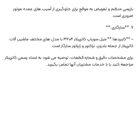
بازرسی منظم و تعویض به موقع برای جلوگیری از آسیب های عمده موتور
ضروری است.
6. **سازگاری:**
– **کاربردها:** میل سوپاپ کاترپیلار 3204 با مدل های مختلف ماشین آلات
کاترپیلار از جمله بلدوزر، تراکتور و ژنراتور سازگار است.
برای مشخصات دقیق و شماره قطعات، توصیه می شود به اسناد رسمی کاترپیلار
مراجعه کنید یا با خدمات مشتریان آنها تماس بگیرید.