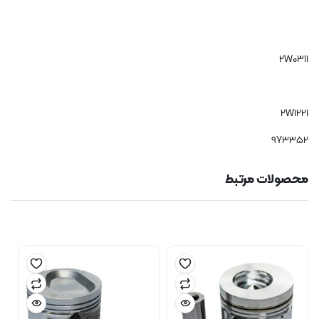
2W0311
2W1221
9Y3352
محصولات مرتبط