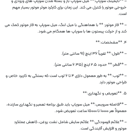
– **تایمینگ سوپاپ:** میل سوپاپ باز و بسته شدن سوپاپ های ورودی و
خروجی موتور را کنترل می کند. این زمان برای کارکرد موثر موتور بسیار مهم
است.
– ** فاز موتور: ** با هماهنگی با میل لنگ، میل سوپاپ به فاز موتور کمک می
کند و از حرکت پیستون ها با سوپاپ ها همگام می شود.
4. **مشخصات:**
– **طول:** تقریباً 36 اینچ (91 سانتی متر).
– **قطر:** حدود 2.5 اینچ (6.35 سانتی متر).
– **لوب:** به طور معمول دارای 4 تا 6 لوب است که بستگی به کاربرد خاص و
طراحی موتور دارد.
5. **تعویض و نگهداری:**
– **فاصله سرویس:** میل سوپاپ باید طبق برنامه تعمیر و نگهداری سازنده،
معمولاً هر 10000 تا 15000 ساعت تعویض شود.
– **علائم فرسودگی:** علائم سایش شامل نشت روغن، کاهش عملکرد
موتور و افزایش آلایندگی است.