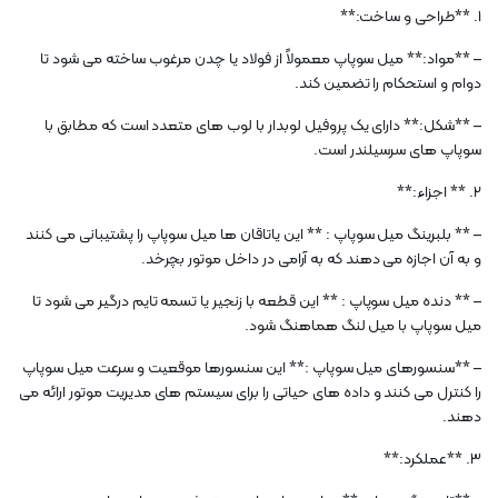
1. **طراحی و ساخت:**
– **مواد:** میل سوپاپ معمولاً از فولاد یا چدن مرغوب ساخته می شود تا
دوام و استحکام را تضمین کند.
– **شکل:** دارای یک پروفیل لوبدار با لوب های متعدد است که مطابق با
سوپاپ های سرسیلندر است.
2. ** اجزاء:**
– ** بلبرینگ میل سوپاپ : ** این یاتاقان ها میل سوپاپ را پشتیبانی می کنند
و به آن اجازه می دهند که به آرامی در داخل موتور بچرخد.
– ** دنده میل سوپاپ : ** این قطعه با زنجیر یا تسمه تایم درگیر می شود تا
میل سوپاپ با میل لنگ هماهنگ شود.
– **سنسورهای میل سوپاپ :** این سنسورها موقعیت و سرعت میل سوپاپ
را کنترل می کنند و داده های حیاتی را برای سیستم های مدیریت موتور ارائه می
دهند.
3. **عملکرد:**