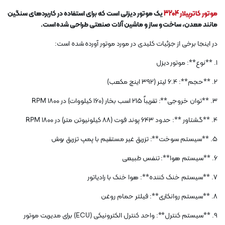
موتور کاترپیلار 3204
یک موتور دیزلی است که برای استفاده در کاربردهای سنگین
مانند معدن، ساخت و ساز و ماشین آلات صنعتی طراحی شده است.
در اینجا برخی از جزئیات کلیدی در مورد موتور آورده شده است:
1. **نوع**: موتور دیزل
2. **حجم**: 6.4 لیتر (392 اینچ مکعب)
3. **توان خروجی**: تقریباً 215 اسب بخار (160 کیلووات) در 1800 RPM
4. **گشتاور **: حدود 643 پوند فوت (88 کیلونیوتن متر) در 1800 RPM
5. **سیستم سوخت**: تزریق غیر مستقیم با پمپ تزریق بوش
6. **سیستم هوا**: تنفس طبیعی
7. **سیستم خنک کننده**: هوا خنک با رادیاتور
8. **سیستم روانکاری**: فیلتر حمام روغن
9. **سیستم کنترل**: واحد کنترل الکترونیکی (ECU) برای مدیریت موتور