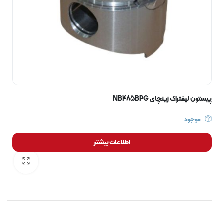
پیستون لیفتراک زینچای NB485BPG
موجود
اطلاعات بیشتر
رایگان برای مدت محدود