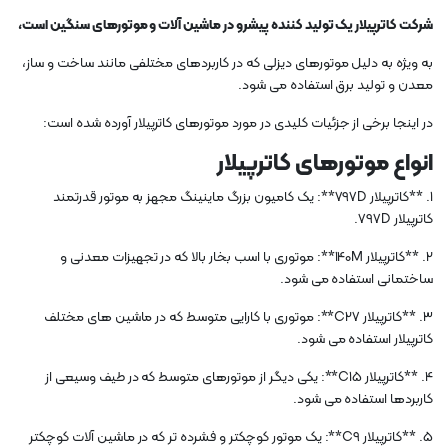
شرکت کاترپیلار یک تولید کننده پیشرو در ماشین آلات و موتورهای سنگین است،
به ویژه به دلیل موتورهای دیزلی که در کاربردهای مختلفی مانند ساخت و ساز،
معدن و تولید برق استفاده می شود.
در اینجا برخی از جزئیات کلیدی در مورد موتورهای کاترپیلار آورده شده است:
انواع موتورهای کاترپیلار
1. **کاترپیلار 797D**: یک کامیون بزرگ ماینینگ مجهز به موتور قدرتمند
کاترپیلار 797D.
2. **کاترپیلار 140M**: موتوری با اسب بخار بالا که در تجهیزات معدنی و
ساختمانی استفاده می شود.
3. **کاترپیلار C27**: موتوری با کارایی متوسط ​​که در ماشین های مختلف
کاترپیلار استفاده می شود.
4. **کاترپیلار C15**: یکی دیگر از موتورهای متوسط ​​که در طیف وسیعی از
کاربردها استفاده می شود.
5. **کاترپیلار C9**: یک موتور کوچکتر و فشرده تر که در ماشین آلات کوچکتر