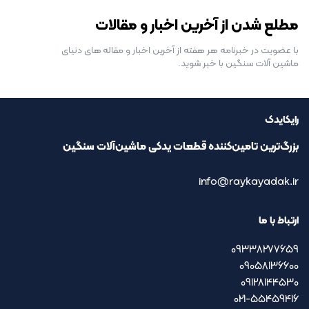
مطلع شدن از آخرین اخبار و مقالات
با عضویت در خبرنامه هر هفته از آخرین اخبار و مقاله های دنیای
ماشین آلات سنگین با خبر شوید.
رایکایدک
بزرگ‌ترین تامین‌کننده قطعات یدکی ماشین‌آلات سنگین
info@raykayadak.ir
ارتباط با ما
09338277659
09058136600
09128144530
021-55459416