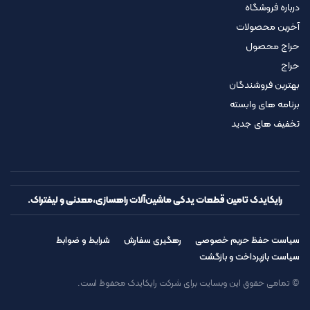
درباره فروشگاه
آخرین محصولات
حراج محصول
حراج
بهترین فروشندگان
برنامه های وابسته
تخفیف های جدید
رایکایدک تامین قطعات یدکی ماشین‌آلات راهسازی،معدنی و لیفتراک.
سیاست حفظ حریم خصوصی
رهگیری سفارش
شرایط و ضوابط
سیاست بازپرداخت و بازگشت
© تمامی حقوق این وبسایت برای شرکت رایکایدک محفوظ است.