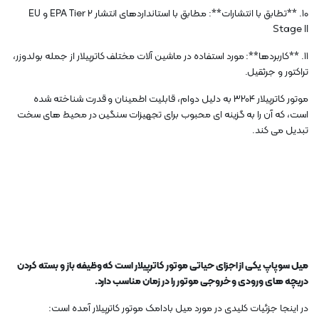
10. **تطابق با انتشارات**: مطابق با استانداردهای انتشار EPA Tier 2 و EU
Stage II
11. **کاربردها**: مورد استفاده در ماشین آلات مختلف کاترپیلار از جمله بولدوزر،
تراکتور و جرثقیل.
موتور کاترپیلار 3204 به دلیل دوام، قابلیت اطمینان و قدرت شناخته شده
است، که آن را به گزینه ای محبوب برای تجهیزات سنگین در محیط های سخت
تبدیل می کند.
میل سوپاپ یکی از اجزای حیاتی موتور کاترپیلار است که وظیفه باز و بسته کردن
دریچه های ورودی و خروجی موتور را در زمان مناسب دارد.
در اینجا جزئیات کلیدی در مورد میل بادامک موتور کاترپیلار آمده است: