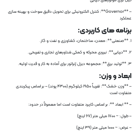
کیل برای موتورهای دریایی
– **Governor**: کنترل الکترونیکی برای تحویل دقیق سوخت و بهینه سازی
عملکرد
برنامه های کاربردی:
1. **صنعتی**: معدن، ساختمان، کشاورزی و نفت و گاز.
2. **دریایی**: نیروی محرکه و کمکی شناورهای تجاری و تفریحی.
3. **تولید برق**: مجموعه دیزل ژنراتور برای آماده به کار و قدرت اولیه.
ابعاد و وزن:
– **وزن خشک**: تقریباً 1950 کیلوگرم (4300 پوند) – بر اساس پیکربندی
متفاوت است
– ** ابعاد **: بر اساس کاربرد متفاوت است اما معمولاً در حدود:
– طول: ~ 1700 میلی متر (67 اینچ)
– عرض: ~ 1000 میلی متر (39 اینچ)