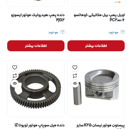
اویل پمپ بیل مکانیکی کوماتسو
دنده پمپ هیدرولیک موتور ایسوزو
4JG2
PC200-6
موجود
موجود
اطلاعات بیشتر
اطلاعات بیشتر
پیستون موتور نیسان K25 سایز
دنده میل سوپاپ موتور تویوتا 1Z