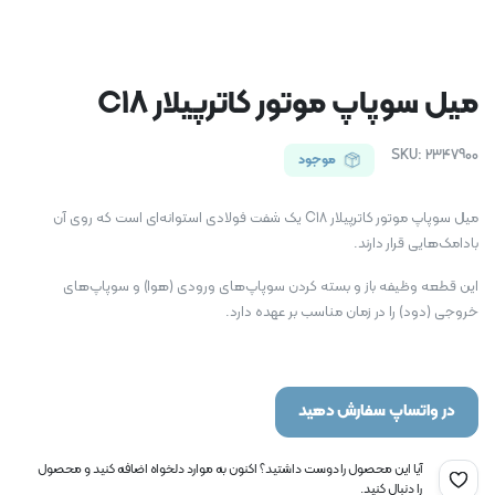
میل سوپاپ موتور کاترپیلار C18
SKU:
2347900
موجود
میل سوپاپ موتور کاترپیلار C18 یک شفت فولادی استوانه‌ای است که روی آن
بادامک‌هایی قرار دارند.
این قطعه وظیفه باز و بسته کردن سوپاپ‌های ورودی (هوا) و سوپاپ‌های
خروجی (دود) را در زمان مناسب بر عهده دارد.
در واتساپ سفارش دهید
آیا این محصول را دوست داشتید؟ اکنون به موارد دلخواه اضافه کنید و محصول
را دنبال کنید.