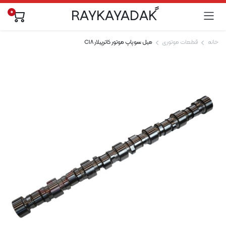
0
خانه
قطعات موتوری
میل سوپاپ موتور کاترپیلار C18