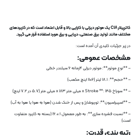
کاترپیلار C18 یک موتور دیزلی با کارایی بالا و قابل اعتماد است که در کاربردهای
مختلف مانند تولید برق صنعتی، دریایی و برق مورد استفاده قرار می گیرد.
در زیر جزئیات کلیدی آن آمده است:
مشخصات عمومی:
– **نوع موتور**: موتور دیزلی 4زمانه 6 سیلندر خطی
– **حجم**: 18.1 لیتر (1106 اینچ مکعب)
– ** سوراخ x Stroke **: 145 میلی متر x 183 میلی متر (5.7 در 7.2 اینچ)
– **اسپیراسیون**: توربوشارژ و پس از خنک شدن (هوا به هوا یا هوا به آب)
– **نسبت فشرده سازی**: به طور معمول 16.0:1 (بسته به کاربرد متفاوت
است)
رتبه بندی قدرت: