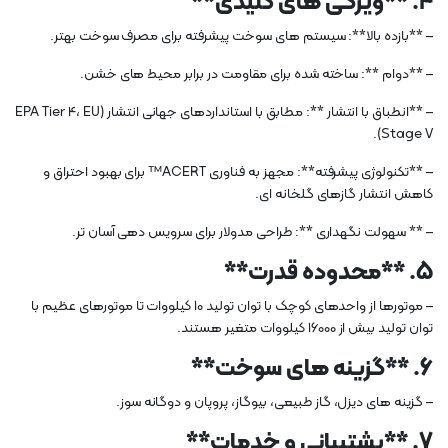
4. **ویژگی های کلیدی**
– **بازده بالا**: سیستم های سوخت پیشرفته برای مصرف سوخت بهتر.
– **دوام **: ساخته شده برای مقاومت در برابر محیط های خشن.
– **انطباق با انتشار **: مطابق با استانداردهای جهانی انتشار (EPA Tier 4، EU
Stage V).
– **تکنولوژی پیشرفته**: مجهز به فناوری ACERT™ برای بهبود احتراق و
کاهش انتشار گازهای گلخانه ای.
– ** سهولت نگهداری **: طراحی مدولار برای سرویس دهی آسان تر.
5. **محدوده قدرت**
– موتورها از واحدهای کوچک با توان تولید 10 کیلووات تا موتورهای عظیم با
توان تولید بیش از 16000 کیلووات متغیر هستند.
6. **گزینه های سوخت**
– گزینه های دیزل، گاز طبیعی، بیوگاز، پروپان و دوگانه سوز.
7. **پشتیبانی و خدمات**