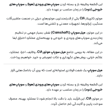
این قطعه وظیفه باز و بسته کردن
سوپاپ‌های ورودی (هوا)
و
سوپاپ‌های
خروجی (دود)
را در زمان مناسب بر عهده دارد.
موتور کاترپیلار
C18
یکی از قدرتمندترین موتورهای دیزلی در صنعت ماشین‌آلات
سنگین، ژنراتورها، تجهیزات معدنی و کشتی‌ها است.
در این موتور،
میل سوپاپ (Camshaft)
نقش بسیار مهمی در تنظیم
زمان‌بندی سوپاپ‌های ورودی و خروجی و بهینه‌سازی عملکرد احتراق ایفا
می‌کند.
در این مقاله، به بررسی جامع
میل سوپاپ موتور C18
، وظایف، اجزا، عملکرد،
علائم خرابی، روش‌های نگهداری و نکات تعویض و خرید خواهیم پرداخت.
میل سوپاپ
یک شفت فولادی استوانه‌ای است که روی آن بادامک‌هایی قرار
دارند.
این قطعه وظیفه باز و بسته کردن
سوپاپ‌های ورودی (هوا)
و
سوپاپ‌های
خروجی (دود)
را در زمان مناسب بر عهده دارد.
در موتور
C18
، این فرآیند باید با دقت بالا انجام شود تا عملکرد بهینه، مصرف
سوخت پایین و آلایندگی کم حاصل گردد.