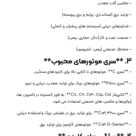
– ماشین آلات معدن
– تولید برق (استاندبای، پرایم و برق پیوسته)
– شناورهای دریایی (سیستم های پیشران و کمکی)
– صنعت نفت و گاز (دکل حفاری، پمپ)
– مصارف صنعتی (پمپ، کمپرسور)
3. **سری موتورهای محبوب**
– **سری C**: موتورهای با کارایی بالا برای کاربردهای سنگین.
– **سری 3500**: موتورهای بزرگ برای تولید معدن، دریایی و نیرو.
– **کاترپیلار C7، C9، C13، C15، C18**: به طور گسترده در کامیون ها،
ژنراتورها و ماشین های صنعتی استفاده می شود.
– **سری Cat 3600**: برای تولید برق در مقیاس بزرگ و استفاده دریایی.
– **Cat G-Series **: موتورهای گازسوز برای تولید برق.