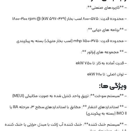
– **کاربردهای صنعتی**:
– محدوده قدرت: 575–800 اسب بخار (429–597 kW) @ 1800–2100 rpm
– **برنامه های دریایی**:
– محدوده قدرت: 475–1150 mhp (اسب بخار متریک) بسته به پیکربندی
– ** مجموعه های ژنراتور **:
– قدرت آماده به کار: تا 750 ekW
– توان اصلی: تا 680 ekW
ویژگی ها:
– **سیستم سوخت**: تزریق واحد کنترل شده به صورت مکانیکی (MEUI)
– ** استانداردهای انتشار **: مطابق با استانداردهای سطح 3، مرحله IIIA یا
IMO II (بسته به پیکربندی)
– **سیستم خنک کننده**: خنک کننده آب ژاکت با مبدل حرارتی یا خنک کننده