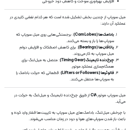
افزایش بهره‌وری سوخت و کاهش دود خروجی
میل سوپاپ از چندین بخش تشکیل شده است که هر کدام نقشی کلیدی در
عملکرد آن دارند:
بادامک‌ها (Cam Lobes)
: برجستگی‌هایی روی میل سوپاپ که
سوپاپ‌ها را باز و بسته می‌کنند.
یاتاقان‌ها (Bearings)
: برای کاهش اصطکاک و افزایش دوام
میل سوپاپ به کار می‌روند.
چرخ‌دنده تایمینگ (Timing Gear)
: متصل به میل‌لنگ برای
همگام‌سازی عملکرد موتور.
فالوئرها (Lifters or Followers)
: قطعاتی که حرکت بادامک را
به سوپاپ‌ها منتقل می‌کنند.
میل سوپاپ موتور
C18
از طریق چرخ‌دنده تایمینگ و میل‌لنگ به حرکت در
می‌آید.
با چرخش میل‌لنگ، بادامک‌های میل سوپاپ به تایپیت‌ها فشار وارد کرده و
باعث باز شدن سوپاپ‌های هوا و دود در زمان مناسب می‌شوند.