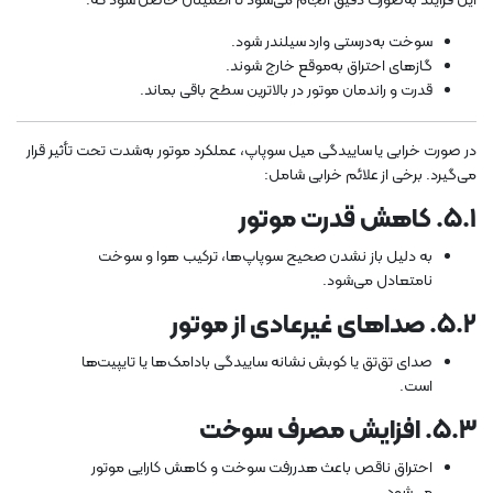
این فرآیند به‌صورت دقیق انجام می‌شود تا اطمینان حاصل شود که:
سوخت به‌درستی وارد سیلندر شود.
گازهای احتراق به‌موقع خارج شوند.
قدرت و راندمان موتور در بالاترین سطح باقی بماند.
در صورت خرابی یا ساییدگی میل سوپاپ، عملکرد موتور به‌شدت تحت تأثیر قرار
می‌گیرد. برخی از علائم خرابی شامل:
۵.۱. کاهش قدرت موتور
به دلیل باز نشدن صحیح سوپاپ‌ها، ترکیب هوا و سوخت
نامتعادل می‌شود.
۵.۲. صداهای غیرعادی از موتور
صدای تق‌تق یا کوبش نشانه ساییدگی بادامک‌ها یا تایپیت‌ها
است.
۵.۳. افزایش مصرف سوخت
احتراق ناقص باعث هدررفت سوخت و کاهش کارایی موتور
می‌شود.