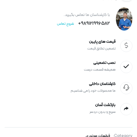
با کارشناسان ما تماس بگیرید.
989121996582+
شروع تماس
قیمت های پایین
تضمین تطابق قیمت
نصب تضمینی
همیشه قسمت درست
کارشناسان داخلی
ما محصولات خود را می شناسیم
بازگشت آسان
سریع و بدون دردسر
Category:
قطعات موتوری