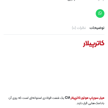
توضیحات
نظرات (0)
کاترپیلار
میل سوپاپ موتور کاترپیلار
C18
یک شفت فولادی استوانه‌ای است که روی آن
بادامک‌هایی قرار دارند.