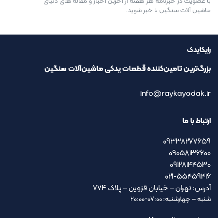
با عضویت در خبرنامه هر هفته از آخرین اخبار و مقاله های دنیای
ماشین آلات سنگین با خبر شوید.
رایکایدک
بزرگ‌ترین تامین‌کننده قطعات یدکی ماشین‌آلات سنگین
info@raykayadak.ir
ارتباط با ما
09338277659
09058136600
09128144530
021-55459416
آدرس: تهران – خیابان قزوین – پلاک ۷۷۴
شنبه – چهارشنبه: 07:00-20:00