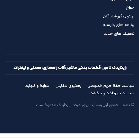
حراج
بهترین فروشندگان
برنامه های وابسته
تخفیف های جدید
رایکایدک تامین قطعات یدکی ماشین‌آلات راهسازی،معدنی و لیفتراک.
سیاست حفظ حریم خصوصی
رهگیری سفارش
شرایط و ضوابط
سیاست بازپرداخت و بازگشت
© تمامی حقوق این وبسایت برای شرکت رایکایدک محفوظ است.