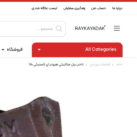
درباره ما
حساب من
رهگیری سفارش
لیست علاقه مندی
Products
search
All Categories
فروشگاه
خانه
قطعات زیربندی
ناخن بیل مکانیکی هیوندای لاستیکی 170