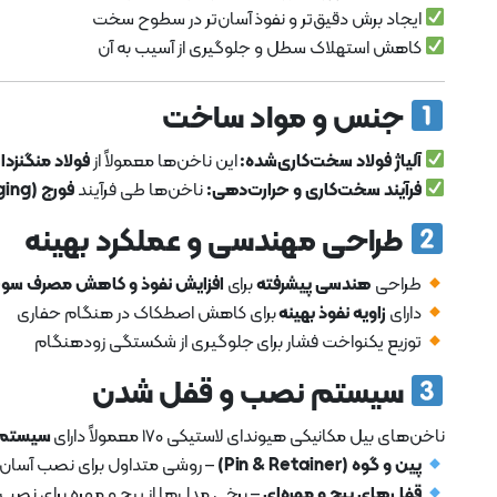
ایجاد برش دقیق‌تر و نفوذ آسان‌تر در سطوح سخت
کاهش استهلاک سطل و جلوگیری از آسیب به آن
جنس و مواد ساخت
آلیاژ فولاد سخت‌کاری‌شده:
این ناخن‌ها معمولاً از
فولاد منگنزدا
فرآیند سخت‌کاری و حرارت‌دهی:
ناخن‌ها طی فرآیند
فورج (Forging) و سخت‌کاری القایی
طراحی مهندسی و عملکرد بهینه
طراحی
هندسی پیشرفته
برای
افزایش نفوذ و کاهش مصرف س
دارای
زاویه نفوذ بهینه
برای کاهش اصطکاک در هنگام حفاری
توزیع یکنواخت فشار برای جلوگیری از شکستگی زودهنگام
سیستم نصب و قفل شدن
ناخن‌های بیل مکانیکی هیوندای لاستیکی 170 معمولاً دارای
سیستم 
پین و گوه (Pin & Retainer)
– روشی متداول برای نصب آسان
قفل‌های پیچ و مهره‌ای
– برخی مدل‌ها از پیچ و مهره برای نصب 