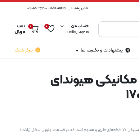
تلفن پشتیبانی: 55459416 - 09058136600
حساب من
0 مورد
0
0
0
﷼
Hello, Sign In
پیشنهادات و تخفیف ها
مرکز کمک
مکانیکی هیوندای
ناخن بیل مکانیکی هیوندای لاستیکی 170 قطعه‌ای فلزی و مقاوم است که در قسمت جلویی سطل (باکت)