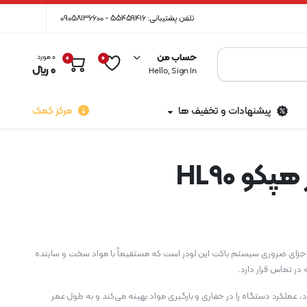
تلفن پشتیبانی: 55459416 - 09058136600
حساب من
0 مورد
0
0
0
﷼
Hello, Sign In
پیشنهادات و تخفیف ها
مرکز کمک
کو HL90
 هپکو HL90 یکی از اجزای ضروری سیستم باکت این لودر است که مستقیماً با مواد سخت و ساینده
ر تماس قرار دارد.
عملکرد دستگاه را در حفاری و بارگیری مواد بهینه می‌کند و به طول عمر