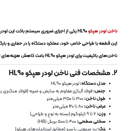
ناخن لودر هپکو
HL90 یکی از اجزای ضروری سیستم باکت این لودر است که مستقیماً با مواد سخت و ساینده مانند خاک، سنگ، شن و ماسه در تماس قرار دارد.
این قطعه با طراحی خاص خود، عملکرد دستگاه را در حفاری و بارگیر
ناخن‌های باکیفیت برای لودر هپکو HL90 باعث کاهش هزینه‌های تعمیر و نگهداری و افزایش بهره‌وری دستگاه می‌شوند.
2. مشخصات فنی ناخن لودر هپکو HL90
مدل دستگاه:
لودر هپکو HL90
جنس:
فولاد آلیاژی مقاوم به سایش و ضربه (فولاد منگنزی یا 
طول ناخن:
300 تا 350 میلی‌متر
عرض ناخن:
80 تا 120 میلی‌متر
وزن:
6 تا 9 کیلوگرم (بسته به نوع و طراحی)
سختی سطحی:
400 تا 500 برینل (HB)
رنگ:
زرد صنعتی یا سبز (مطابق استانداردهای هپکو)