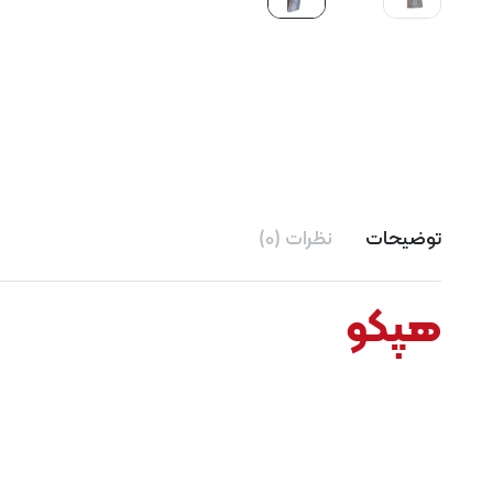
توضیحات
نظرات (0)
هپکو