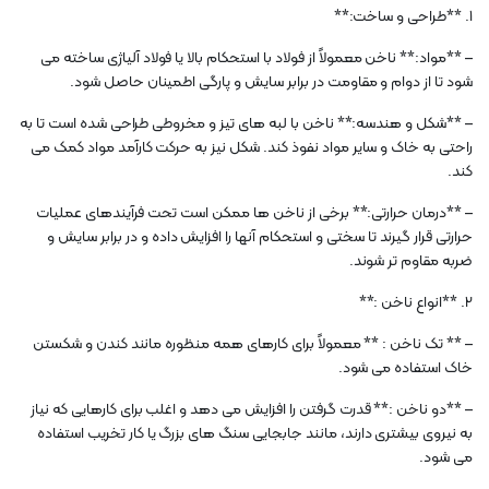
1. **طراحی و ساخت:**
– **مواد:** ناخن معمولاً از فولاد با استحکام بالا یا فولاد آلیاژی ساخته می
شود تا از دوام و مقاومت در برابر سایش و پارگی اطمینان حاصل شود.
– **شکل و هندسه:** ناخن با لبه های تیز و مخروطی طراحی شده است تا به
راحتی به خاک و سایر مواد نفوذ کند. شکل نیز به حرکت کارآمد مواد کمک می
کند.
– **درمان حرارتی:** برخی از ناخن ها ممکن است تحت فرآیندهای عملیات
حرارتی قرار گیرند تا سختی و استحکام آنها را افزایش داده و در برابر سایش و
ضربه مقاوم تر شوند.
2. **انواع ناخن :**
– ** تک ناخن : ** معمولاً برای کارهای همه منظوره مانند کندن و شکستن
خاک استفاده می شود.
– **دو ناخن :** قدرت گرفتن را افزایش می دهد و اغلب برای کارهایی که نیاز
به نیروی بیشتری دارند، مانند جابجایی سنگ های بزرگ یا کار تخریب استفاده
می شود.