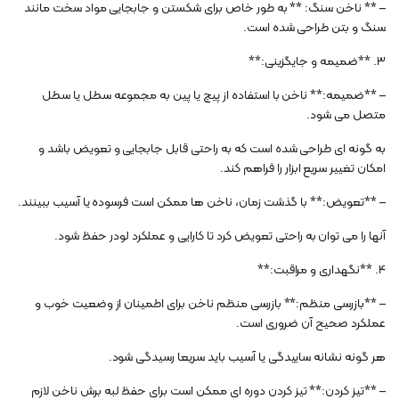
– ** ناخن سنگ: ** به طور خاص برای شکستن و جابجایی مواد سخت مانند
سنگ و بتن طراحی شده است.
3. **ضمیمه و جایگزینی:**
– **ضمیمه:** ناخن با استفاده از پیچ یا پین به مجموعه سطل یا سطل
متصل می شود.
به گونه ای طراحی شده است که به راحتی قابل جابجایی و تعویض باشد و
امکان تغییر سریع ابزار را فراهم کند.
– **تعویض:** با گذشت زمان، ناخن ها ممکن است فرسوده یا آسیب ببینند.
آنها را می توان به راحتی تعویض کرد تا کارایی و عملکرد لودر حفظ شود.
4. **نگهداری و مراقبت:**
– **بازرسی منظم:** بازرسی منظم ناخن برای اطمینان از وضعیت خوب و
عملکرد صحیح آن ضروری است.
هر گونه نشانه ساییدگی یا آسیب باید سریعا رسیدگی شود.
– **تیز کردن:** تیز کردن دوره ای ممکن است برای حفظ لبه برش ناخن لازم