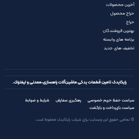
آخرین محصولات
حراج محصول
حراج
بهترین فروشندگان
برنامه های وابسته
تخفیف های جدید
رایکایدک تامین قطعات یدکی ماشین‌آلات راهسازی،معدنی و لیفتراک.
سیاست حفظ حریم خصوصی
رهگیری سفارش
شرایط و ضوابط
سیاست بازپرداخت و بازگشت
© تمامی حقوق این وبسایت برای شرکت رایکایدک محفوظ است.