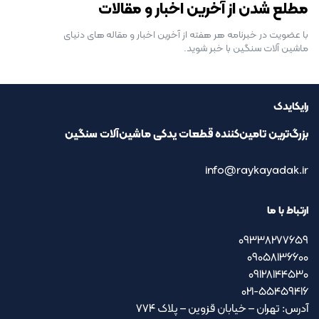
مطلع شدن از آخرین اخبار و مقالات
با عضویت در خبرنامه هر هفته از آخرین اخبار و مقاله های دنیای
ماشین آلات سنگین با خبر شوید.
رایکایدک
بزرگ‌ترین تامین‌کننده قطعات یدکی ماشین‌آلات سنگین
info@raykayadak.ir
ارتباط با ما
09338277659
09058136600
09128144530
021-55459416
آدرس: تهران – خیابان قزوین – پلاک ۷۷۴