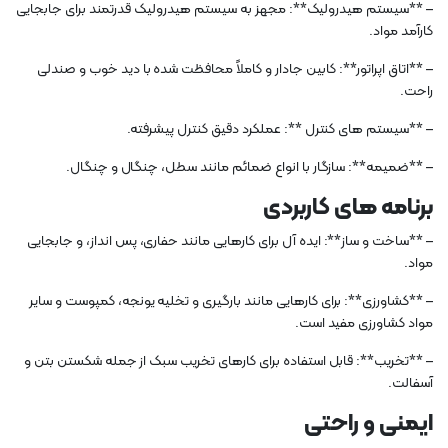
– **سیستم هیدرولیک**: مجهز به سیستم هیدرولیک قدرتمند برای جابجایی
کارآمد مواد.
– **اتاق اپراتور**: کابین جادار و کاملاً محافظت شده با دید خوب و صندلی
راحت.
– **سیستم های کنترل **: عملکرد دقیق کنترل پیشرفته.
– **ضمیمه**: سازگار با انواع ضمائم مانند سطل، چنگال و چنگال.
برنامه های کاربردی
– **ساخت و ساز**: ایده آل برای کارهایی مانند حفاری، پس انداز، و جابجایی
مواد.
– **کشاورزی**: برای کارهایی مانند بارگیری و تخلیه یونجه، کمپوست و سایر
مواد کشاورزی مفید است.
– **تخریب**: قابل استفاده برای کارهای تخریب سبک از جمله شکستن بتن و
آسفالت.
ایمنی و راحتی