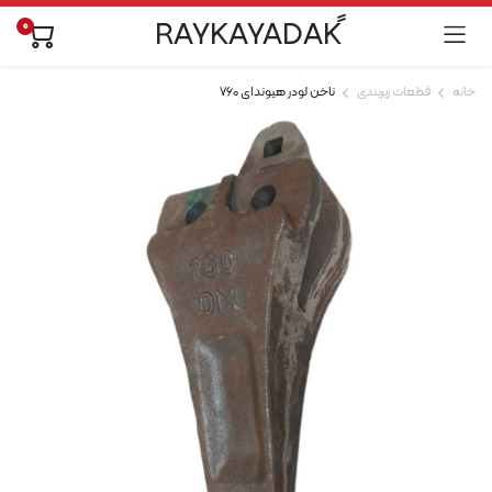
0
خانه
قطعات زیربندی
ناخن لودر هیوندای 760