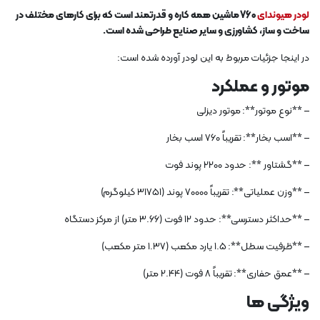
لودر هیوندای
760 ماشین همه کاره و قدرتمند است که برای کارهای مختلف در
ساخت و ساز، کشاورزی و سایر صنایع طراحی شده است.
در اینجا جزئیات مربوط به این لودر آورده شده است:
موتور و عملکرد
– **نوع موتور**: موتور دیزلی
– **اسب بخار**: تقریباً 760 اسب بخار
– **گشتاور **: حدود 2200 پوند فوت
– **وزن عملیاتی**: تقریباً 70000 پوند (31751 کیلوگرم)
– **حداکثر دسترسی**: حدود 12 فوت (3.66 متر) از مرکز دستگاه
– **ظرفیت سطل**: 1.5 یارد مکعب (1.37 متر مکعب)
– **عمق حفاری**: تقریباً 8 فوت (2.44 متر)
ویژگی ها