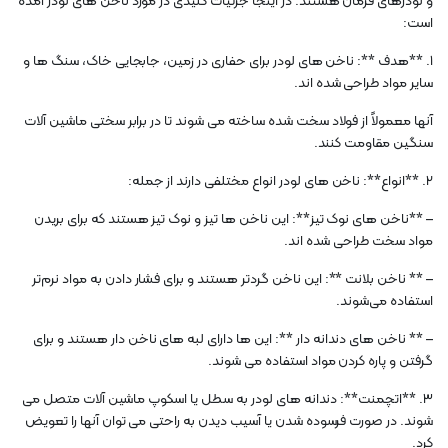
و لودرهای فرمان هستند. در اینجا جزئیات کلیدی در مورد ناخن های لودر آمده
است:
1. **هدف **: ناخن های لودر برای حفاری در زمین، جابجایی خاک، سنگ ها و
سایر مواد طراحی شده اند.
آنها معمولاً از فولاد سخت شده ساخته می شوند تا در برابر سختی ماشین آلات
سنگین مقاومت کنند.
2. **انواع**: ناخن های لودر انواع مختلفی دارند از جمله:
– **ناخن های نوک تیز**: این ناخن ها تیز و نوک تیز هستند که برای بریدن
مواد سخت طراحی شده اند.
– ** ناخن بلانت **: این ناخن گردتر هستند و برای فشار دادن به مواد نرم‌تر
استفاده می‌شوند.
– ** ناخن های دندانه دار **: این ها دارای لبه های ناخن دار هستند و برای
گرفتن و پاره کردن مواد استفاده می شوند.
3. **اتچمنت**: دندانه های لودر به سطل یا اسکوپ ماشین آلات متصل می
شوند. در صورت فرسوده شدن یا آسیب دیدن به راحتی می توان آنها را تعویض
کرد.