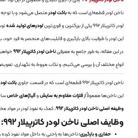
ناخن لودر قطعه‌ای است که به
باکت لودر
متصل می‌شود و با توجه به 
لودر کاترپیلار 992 یکی از بزرگترین و قوی‌ترین
لودرهای تولید شده
توسط
این لودر با ظرفیت بالای بارگیری و قابلیت‌های منحصر به فرد خود، ب
در این مقاله، به طور جامع به معرفی
ناخن لودر کاترپیلار 992
خواهیم
انواع مختلف آن را بررسی می‌کنیم، و نکات مربوط به نگهداری، تعویض
ناخن لودر کاترپیلار 992 قطعه‌ای است که در قسمت جلوی
باکت لودر
این ناخن‌ها معمولاً از
فلزات مقاوم به سایش
و
آلیاژهای خاص
ساخت
وظیفه اصلی ناخن لودر کاترپیلار 992
، کمک به نفوذ لودر در مواد مخ
وظایف اصلی ناخن لودر کاترپیلار 992:
حفاری و بارگیری:
ناخن‌ها به راحتی به داخل مواد نفوذ کرده و 