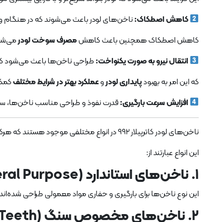
کاهش اصطکاک:
ناخن‌های لودر باعث می‌شوند که در هنگام ور
کاهش اصطکاک همچنین باعث کاهش
مصرف سوخت لودر
می‌شو
انتقال نیرو به صورت یکنواخت:
طراحی ناخن‌ها باعث می‌شود که ن
که این امر به بهبود
پایداری لودر
و
عملکرد بهتر در شرایط مختلف
کمک 
افزایش سرعت بارگیری:
قدرت نفوذ و طراحی مناسب ناخن‌ها، سر
ناخن‌های لودر کاترپیلار 992 در انواع مختلفی موجود هستند که هرکدام برای
این انواع عبارتند از:
۱. ناخن‌های استاندارد (General Purpose):
این نوع ناخن‌ها برای بارگیری و حفاری مواد معمولی طراحی شده‌اند 
۲. ناخن‌های مخصوص سنگ (Rock Bucket Teeth):