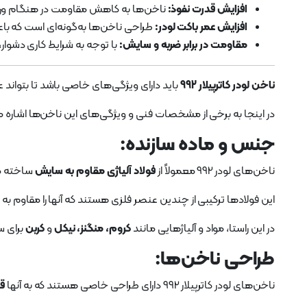
افزایش قدرت نفوذ:
ناخن‌ها به کاهش مقاومت در هنگام ورو
افزایش عمر باکت لودر:
طراحی ناخن‌ها به‌گونه‌ای است که
مقاومت در برابر ضربه و سایش:
با توجه به شرایط کاری دشوار،
ناخن لودر کاترپیلار 992
باید دارای ویژگی‌های خاصی باشد تا بتواند 
در اینجا به برخی از مشخصات فنی و ویژگی‌های این ناخن‌ها اشاره م
جنس و ماده سازنده:
ناخن‌های لودر 992 معمولاً از
فولاد آلیاژی مقاوم به سایش
ساخته م
این فولادها ترکیبی از چندین عنصر فلزی هستند که آنها را مقاوم به
در این راستا، مواد و آلیاژهایی مانند
کروم، منگنز، نیکل
و
کربن
برای س
طراحی ناخن‌ها:
ناخن‌های لودر کاترپیلار 992 دارای طراحی خاصی هستند که به آنها
قد