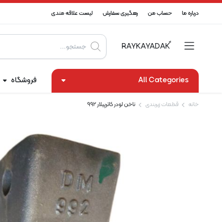
درباره ما
حساب من
رهگیری سفارش
لیست علاقه مندی
Products
search
All Categories
فروشگاه
خانه
قطعات زیربندی
ناخن لودر کاترپیلار 992