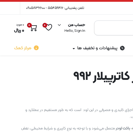
تلفن پشتیبانی: 55459416 - 09058136600
حساب من
0 مورد
0
0
0
﷼
Hello, Sign In
پیشنهادات و تخفیف ها
مرکز کمک
ترپیلار 992
 کاترپیلار 992 یکی از اجزای کلیدی و مصرفی در این لود است که به طور مستقیم در عملکرد و
ت.
ه
باکت لودر
متصل می‌شود و با توجه به نوع کاربری و شرایط محیطی، نقش