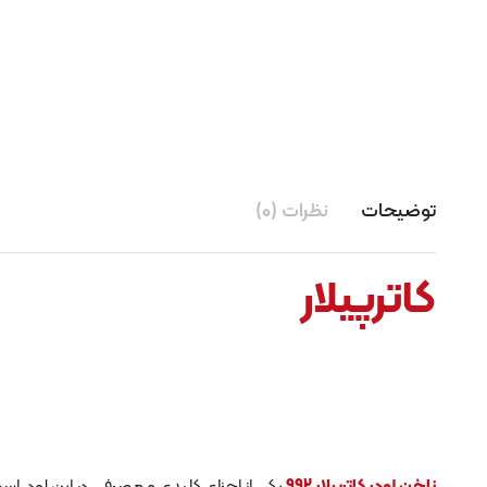
توضیحات
نظرات (0)
کاترپیلار
ناخن لودر کاترپیلار 992
یکی از اجزای کلیدی و مصرفی در این لود است