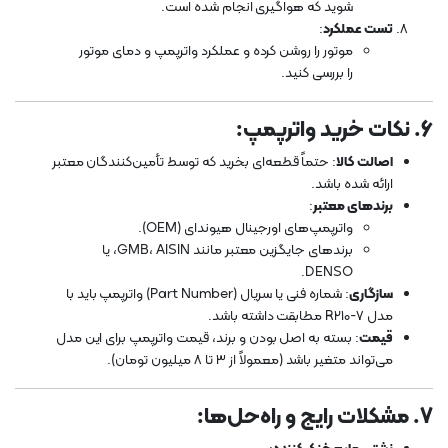
شوید که هواگیری انجام شده است.
تست عملکرد
:
موتور را روشن کرده و عملکرد واترپمپ و دمای موتور
را بررسی کنید.
6.
نکات خرید واترپمپ
:
اصالت کالا
: حتماً قطعه‌ای بخرید که توسط تأمین‌کنندگان معتبر
ارائه شده باشد.
برندهای معتبر
:
واترپمپ‌های اورجینال هیوندای (OEM).
برندهای جایگزین معتبر مانند GMB، AISIN، یا
DENSO.
سازگاری
: شماره فنی یا سریال (Part Number) واترپمپ باید با
مدل R210-7 مطابقت داشته باشد.
قیمت
: بسته به اصل بودن و برند، قیمت واترپمپ برای این مدل
می‌تواند متغیر باشد (معمولاً از 3 تا 8 میلیون تومان).
7.
مشکلات رایج و راه‌حل‌ها
: