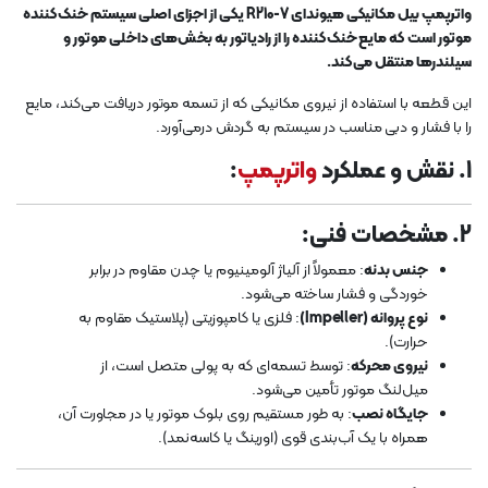
واترپمپ بیل مکانیکی هیوندای R210-7 یکی از اجزای اصلی سیستم خنک‌کننده
موتور است که مایع خنک‌کننده را از رادیاتور به بخش‌های داخلی موتور و
سیلندرها منتقل می‌کند.
این قطعه با استفاده از نیروی مکانیکی که از تسمه موتور دریافت می‌کند، مایع
را با فشار و دبی مناسب در سیستم به گردش درمی‌آورد.
1.
نقش و عملکرد
واترپمپ
:
2.
مشخصات فنی
:
جنس بدنه
: معمولاً از آلیاژ آلومینیوم یا چدن مقاوم در برابر
خوردگی و فشار ساخته می‌شود.
نوع پروانه (Impeller)
: فلزی یا کامپوزیتی (پلاستیک مقاوم به
حرارت).
نیروی محرکه
: توسط تسمه‌ای که به پولی متصل است، از
میل‌لنگ موتور تأمین می‌شود.
جایگاه نصب
: به طور مستقیم روی بلوک موتور یا در مجاورت آن،
همراه با یک آب‌بندی قوی (اورینگ یا کاسه‌نمد).