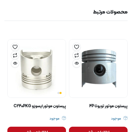
محصولات مرتبط
پیستون موتور تویوتا 4P
پیستون موتور ایسوزو C240PKG
موجود
موجود