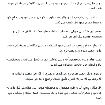
در اینجا برخی از جزئیات کلیدی در مورد پمپ آب بیل مکانیکی هیوندای آورده
شده است:
1. عملکرد: پمپ آب آب را از رادیاتور به موتور به گردش در می آورد و به دفع گرما
و حفظ دمای مورد نظر کمک می کند.
همچنین با تامین جریان لازم برای عملیات های مختلف، نقش حیاتی در
سیستم هیدرولیک ایفا می کند.
2. انواع: دو نوع پمپ آب اصلی مورد استفاده در بیل مکانیکی هیوندای وجود
دارد – پمپ دنده ای و پمپ پره ای.
پمپ های دنده ای معمولاً به دلیل توانایی آنها در کنترل سیالات با ویسکوزیته
بالا و ایجاد جریان ثابت استفاده می شوند.
از سوی دیگر، پمپ های پره ای، راندمان بهتری را ارائه می دهند و اغلب در
کاربردهایی که نیاز به کنترل دقیق است، ترجیح داده می شوند.
3. مکان: پمپ آب به طور معمول در محفظه موتور بیل مکانیکی قرار دارد. به
رادیاتور و مخزن آب متصل می شود و یک سیستم حلقه بسته را تشکیل می
دهد.