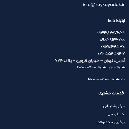
info@raykayadak.ir
ارتباط با ما
09338277659
09058136600
09128144530
021-55459416
آدرس: تهران – خیابان قزوین – پلاک ۷۷۴
شنبه – چهارشنبه: 07:00-20:00
پنجشنبه: 07:00 – 15:00
خدمات مشتری
مرکز پشتیبانی
حساب من
پیگیری محصولات