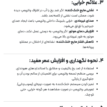
3.
علائم خرابی
:
نشتی مایع خنک‌کننده
: اگر ضد یخ یا آب در اطراف واترپمپ دیده
شود، ممکن است نشتی از کاسه‌نمد باشد.
صدای غیرعادی
: خرابی بلبرینگ داخلی واترپمپ باعث ایجاد صدای
جیرجیر یا تق‌تق می‌شود.
افزایش دمای موتور
: اگر واترپمپ به درستی عمل نکند، دمای
موتور به طور غیرعادی بالا می‌رود.
کاهش فشار مایع خنک‌کننده
: نشانه‌ای از اختلال در عملکرد
پروانه‌ها.
4.
نحوه نگهداری و افزایش عمر مفید
:
استفاده از ضد یخ باکیفیت و مطابق با استانداردهای هیوندای.
بررسی منظم تسمه واترپمپ برای اطمینان از سالم بودن آن و
جلوگیری از پارگی.
تمیز کردن سیستم خنک‌کننده به صورت دوره‌ای (رسوب‌زدایی).
تعویض واترپمپ در صورت مشاهده هر گونه خرابی، حتی
کوچک.