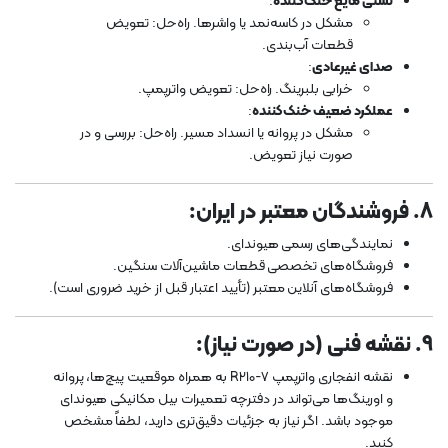
نشتی مایع خنک‌کننده
:
مشکل در کاسه‌نمد یا واشرها. راه‌حل: تعویض
قطعات آب‌بندی.
صدای غیرعادی
:
خرابی بلبرینگ. راه‌حل: تعویض واترپمپ.
عملکرد ضعیف خنک‌کننده
:
مشکل در پروانه یا انسداد مسیر. راه‌حل: بررسی و در
صورت نیاز تعویض.
8.
فروشندگان معتبر در ایران
:
نمایندگی‌های رسمی هیوندای.
فروشگاه‌های تخصصی قطعات ماشین‌آلات سنگین.
فروشگاه‌های آنلاین معتبر (تأیید اعتبار قبل از خرید ضروری است).
9.
نقشه فنی (در صورت نیاز)
:
نقشه انفجاری واترپمپ R210-7 به همراه موقعیت پیچ‌ها، پروانه
و اورینگ‌ها می‌تواند در دفترچه تعمیرات بیل مکانیکی هیوندای
موجود باشد. اگر نیاز به جزئیات دقیق‌تری دارید، لطفاً مشخص
کنید.