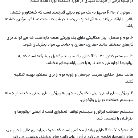
در اینجا برخی از جزئیات کلیدی در مورد دستگاه آورده شده است:
1. موتور: R210-7 مجهز به یک موتور دیزلی قدرتمند است که گشتاور و کشش
بالایی را ارائه می‌کند و به آن اجازه می‌دهد در شرایط سخت عملکرد مؤثری داشته
باشد.
2. بوم و سطل: بیل مکانیکی دارای یک ویژگی همه کاره است که می تواند برای
کارهای مختلف مانند حفاری، حفاری و جابجایی مواد پیکربندی شود.
3. سیستم کنترل: R210-7 دارای یک سیستم کنترل پیشرفته است که به
اپراتورها اجازه می دهد تا به راحتی پارامترهای مختلف
مانند عمق حفاری، سرعت چرخش و زاویه بوم را برای عملکرد بهینه تنظیم
کنند.
4. ویژگی های ایمنی: بیل مکانیکی مجهز به ویژگی های ایمنی مختلف از جمله
سیستم حفاظت در برابر واژگونی،
سیستم حفاظت اپراتور و سیستم توقف اضطراری است تا ایمنی اپراتورها و
اطرافیان را تضمین کند.
5. تحرک: R210-7 دارای زیرانداز محکمی است که تحرک و پایداری عالی را در زمین
های ناهموار فراهم می کند و آن را برای کاربردهای مختلف مناسب می کند.