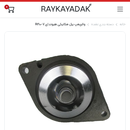
0
خانه
دسته بندی نشده
واترپمپ بیل مکانیکی هیوندای R210-7