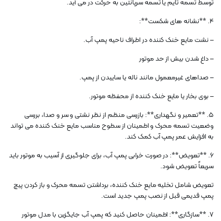
توسط تسمه تایم یا تسمه سرپانتین به حرکت در می آید.
4. **نشانه های شکست**:
– نشت مایع خنک کننده در اطراف ناحیه پمپ آب.
– داغ شدن بیش از حد موتور
– صداهای غیرمعمول مانند ناله یا ساییدن از پمپ.
– بوی بخار یا مایع خنک کننده از محفظه موتور.
5. **تعمیر و نگهداری**: بازرسی منظم از نظر نشتی و سر و صدا، بررسی
وضعیت تسمه محرک و اطمینان از سطوح مناسب مایع خنک کننده می تواند
به افزایش عمر پمپ آب کمک کند.
6. **تعویض**: در صورت خرابی پمپ آب، برای جلوگیری از آسیب به موتور باید
سریعاً تعویض شود.
تعویض شامل تخلیه مایع خنک کننده، برداشتن تسمه محرک و باز کردن پیچ
پمپ قدیمی قبل از نصب پمپ جدید است.
7. **سازگاری**: اطمینان حاصل کنید که پمپ آب جایگزین با مدل موتور