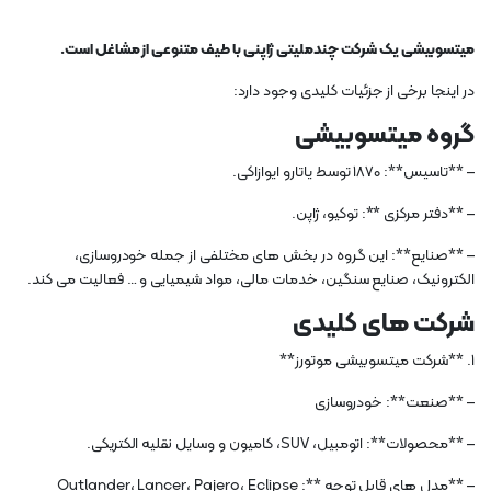
میتسوبیشی یک شرکت چندملیتی ژاپنی با طیف متنوعی از مشاغل است.
در اینجا برخی از جزئیات کلیدی وجود دارد:
گروه میتسوبیشی
– **تاسیس**: 1870 توسط یاتارو ایوازاکی.
– **دفتر مرکزی **: توکیو، ژاپن.
– **صنایع**: این گروه در بخش های مختلفی از جمله خودروسازی،
الکترونیک، صنایع سنگین، خدمات مالی، مواد شیمیایی و … فعالیت می کند.
شرکت های کلیدی
1. **شرکت میتسوبیشی موتورز**
– **صنعت**: خودروسازی
– **محصولات**: اتومبیل، SUV، کامیون و وسایل نقلیه الکتریکی.
– **مدل های قابل توجه **: Outlander، Lancer، Pajero، Eclipse