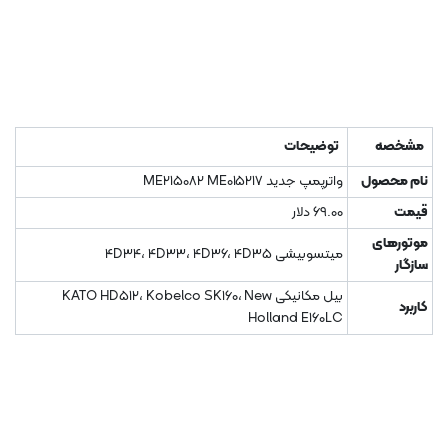
مشخصه
توضیحات
نام محصول
واترپمپ جدید ME215082 ME015217
قیمت
69.00 دلار
موتورهای
میتسوبیشی 4D34، 4D33، 4D36، 4D35
سازگار
بیل مکانیکی KATO HD512، Kobelco SK160، New
کاربرد
Holland E160LC