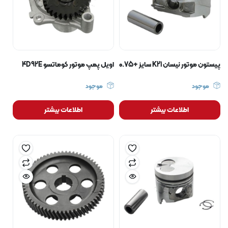
پیستون موتور نیسان K21 سایز +0.75
اویل پمپ موتور کوماتسو 4D92E
موجود
موجود
اطلاعات بیشتر
اطلاعات بیشتر