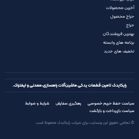
آخرین محصولات
حراج محصول
حراج
بهترین فروشندگان
برنامه های وابسته
تخفیف های جدید
رایکایدک تامین قطعات یدکی ماشین‌آلات راهسازی،معدنی و لیفتراک.
سیاست حفظ حریم خصوصی
رهگیری سفارش
شرایط و ضوابط
سیاست بازپرداخت و بازگشت
© تمامی حقوق این وبسایت برای شرکت رایکایدک محفوظ است.