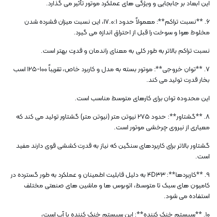
این ابعاد بر جابجایی و ویژگی های عملکرد موتور تأثیر می گذارد.
6. **نسبت تراکم**: معمولاً حدود 17.0:1، این نسبت میزان فشرده شدن
مخلوط هوا و سوخت را قبل از احتراق اندازه می گیرد.
نسبت تراکم بالاتر به طور کلی به معنای راندمان و قدرت بهتر است.
7. **توان خروجی**: موتور بسته به مدل و کاربرد خاص، تقریباً 100-125 اسب
بخار قدرت تولید می کند.
این محدوده توان برای کارهای متوسط ​​مناسب است.
8. **گشتاور**: حدود 275 نیوتن متر (نیوتن متر) گشتاور تولید می کند که
معیاری از نیروی چرخشی موتور است.
گشتاور بالاتر برای کاربردهای سنگین که نیاز به قدرت کششی قوی دارند مفید
است.
9. **کاربردها**: 4D33 به دلیل قابلیت اطمینان و عملکرد به طور گسترده در
کامیون های سبک تا متوسط، اتوبوس ها و ماشین های صنعتی مختلف
استفاده می شود.
10. **سیستم خنک کننده**: این سیستم خنک کننده با آب است،