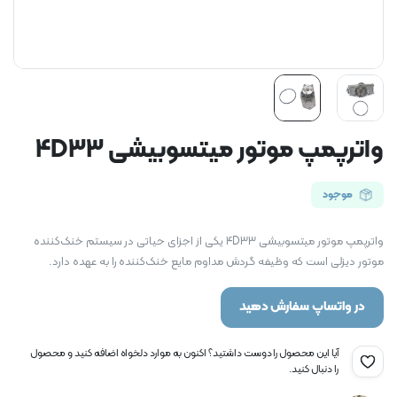
واترپمپ موتور میتسوبیشی 4D33
موجود
واترپمپ موتور میتسوبیشی 4D33 یکی از اجزای حیاتی در سیستم خنک‌کننده
موتور دیزلی است که وظیفه گردش مداوم مایع خنک‌کننده را به عهده دارد.
در واتساپ سفارش دهید
آیا این محصول را دوست داشتید؟ اکنون به موارد دلخواه اضافه کنید و محصول
را دنبال کنید.