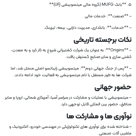
5. **بانک MUFG (گروه مالی میتسوبیشی UFJ)**
– **صنعت**: خدمات مالی
– **خدمات**: بانکداری، مدیریت دارایی، بیمه، لیزینگ.
نکات برجسته تاریخی
– **Origins**: به عنوان یک شرکت کشتیرانی شروع به کار کرد و به معدن،
کشتی سازی و سایر صنایع گسترش یافت.
– **پس از جنگ جهانی دوم**: میتسوبیشی زایباتسو اصلی منحل شد، اما
شرکت ها به طور مستقل با نام میتسوبیشی به فعالیت خود ادامه دادند.
حضور جهانی
– میتسوبیشی با عملیات و مشارکت در سراسر آسیا، آمریکای شمالی، اروپا و سایر
مناطق، حضور بین المللی قابل توجهی دارد.
نوآوری ها و مشارکت ها
– شناخته شده برای نوآوری های تکنولوژیکی در مهندسی خودرو، الکترونیک و
ماشین آلات صنعتی.