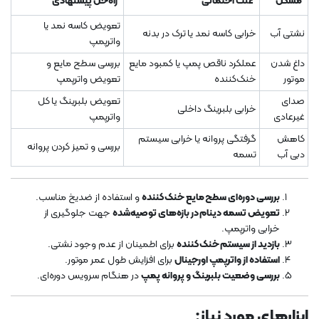
مشکل
علت احتمالی
راه‌حل پیشنهادی
تعویض کاسه نمد یا
نشتی آب
خرابی کاسه نمد یا ترک در بدنه
واترپمپ
داغ شدن
عملکرد ناقص پمپ یا کمبود مایع
بررسی سطح مایع و
موتور
خنک‌کننده
تعویض واترپمپ
صدای
تعویض بلبرینگ یا کل
خرابی بلبرینگ داخلی
غیرعادی
واترپمپ
کاهش
گرفتگی پروانه یا خرابی سیستم
بررسی و تمیز کردن پروانه
دبی آب
تسمه
بررسی دوره‌ای سطح مایع خنک‌کننده
و استفاده از ضدیخ مناسب.
تعویض تسمه دینام در بازه‌های توصیه‌شده
جهت جلوگیری از
خرابی واترپمپ.
بازدید از سیستم خنک‌کننده
برای اطمینان از عدم وجود نشتی.
استفاده از واترپمپ اورجینال
برای افزایش طول عمر موتور.
بررسی وضعیت بلبرینگ و پروانه پمپ
در هنگام سرویس دوره‌ای.
ابزارهای مورد نیاز: