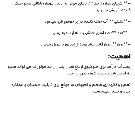
– ** گرمای بیش از حد **: دمای موتور به دلیل گردش ناکافی مایع خنک
کننده افزایش می یابد.
– **نشتی**: آب خنک کننده در زیر خودرو فرو می رود.
– **صدا**: صداهای خراش یا ناله از ناحیه پمپ.
– **بخار**: بخار قابل مشاهده از رادیاتور یا محل موتور.
اهمیت:
پمپ آب کارآمد برای جلوگیری از داغ شدن بیش از حد موتور که می تواند منجر
به آسیب شدید موتور شود، ضروری است.
تعمیر و نگهداری منظم و تعویض به موقع برای قابلیت اطمینان و عملکرد
خودرو بسیار مهم است.