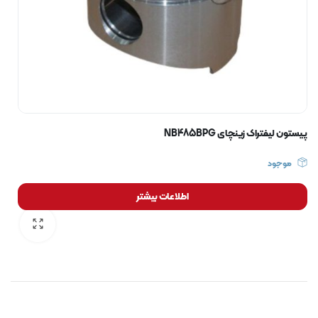
پیستون لیفتراک زینچای NB485BPG
موجود
اطلاعات بیشتر
رایگان برای مدت محدود