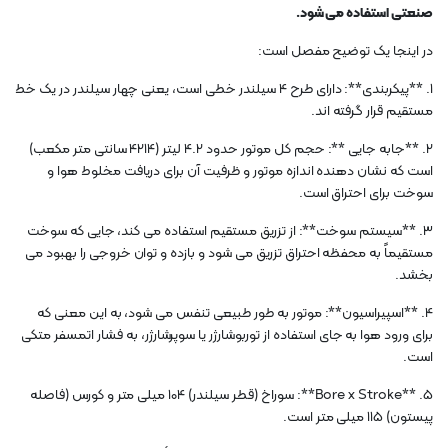
صنعتی استفاده می شود.
در اینجا یک توضیح مفصل است:
1. **پیکربندی**: دارای طرح 4 سیلندر خطی است، یعنی چهار سیلندر در یک خط
مستقیم قرار گرفته اند.
2. **جابه جایی **: حجم کل موتور حدود 4.2 لیتر (4214 سانتی متر مکعب)
است که نشان دهنده اندازه موتور و ظرفیت آن برای دریافت مخلوط هوا و
سوخت برای احتراق است.
3. **سیستم سوخت**: از تزریق مستقیم استفاده می کند، جایی که سوخت
مستقیماً به محفظه احتراق تزریق می شود و بازده و توان خروجی را بهبود می
بخشد.
4. **اسپیراسیون**: موتور به طور طبیعی تنفس می شود، به این معنی که
برای ورود هوا به جای استفاده از توربوشارژر یا سوپرشارژر، به فشار اتمسفر متکی
است.
5. **Bore x Stroke**: سوراخ (قطر سیلندر) 104 میلی متر و کورس (فاصله
پیستون) 115 میلی متر است.