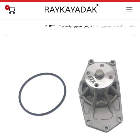
0
خانه
قطعات موتوری
واترپمپ موتور میتسوبیشی 4D33