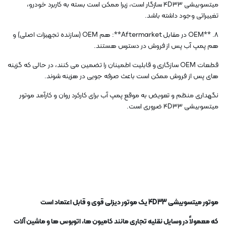
میتسوبیشی 4D33 سازگار است، زیرا ممکن است بسته به کاربرد خودرو،
تغییراتی وجود داشته باشد.
8. **OEM در مقابل Aftermarket**: هم OEM (سازنده تجهیزات اصلی) و
هم پمپ آب پس از فروش در دسترس هستند.
قطعات OEM سازگاری و قابلیت اطمینان را تضمین می کنند، در حالی که گزینه
های پس از فروش ممکن است باعث صرفه جویی در هزینه شوند.
نگهداری منظم و تعویض به موقع پمپ آب برای کارکرد روان و کارآمد موتور
میتسوبیشی 4D33 ضروری است.
موتور میتسوبیشی 4D33 یک موتور دیزلی قوی و قابل اعتماد است
که معمولاً در وسایل نقلیه تجاری مانند کامیون ها، اتوبوس ها و ماشین آلات