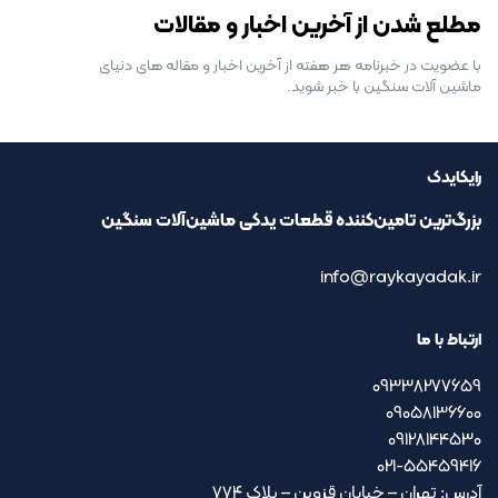
مطلع شدن از آخرین اخبار و مقالات
با عضویت در خبرنامه هر هفته از آخرین اخبار و مقاله های دنیای
ماشین آلات سنگین با خبر شوید.
رایکایدک
بزرگ‌ترین تامین‌کننده قطعات یدکی ماشین‌آلات سنگین
info@raykayadak.ir
ارتباط با ما
09338277659
09058136600
09128144530
021-55459416
آدرس: تهران – خیابان قزوین – پلاک ۷۷۴