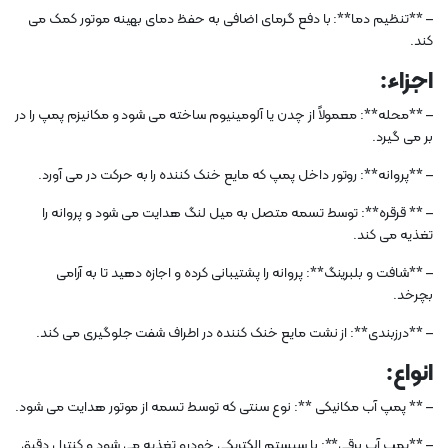
– **تنظیم دما**: با دفع گرمای اضافی به حفظ دمای بهینه موتور کمک می
کند.
اجزاء:
– **محله**: معمولاً از چدن یا آلومینیوم ساخته می شود و مکانیزم پمپ را در
بر می گیرد.
– **پروانه**: روتور داخل پمپ که مایع خنک کننده را به حرکت در می آورد.
– ** قرقره**: توسط تسمه متصل به میل لنگ هدایت می شود و پروانه را
تغذیه می کند.
– **شافت و بلبرینگ**: پروانه را پشتیبانی کرده و اجازه دهید تا به آرامی
بچرخد.
– **درزبندی**: از نشت مایع خنک کننده در اطراف شفت جلوگیری می کند.
انواع:
– ** پمپ آب مکانیکی **: نوع سنتی که توسط تسمه از موتور هدایت می شود.
– **پمپ آب برقی**: با سیستم الکتریکی خودرو تغذیه می شود و کنترل دقیق