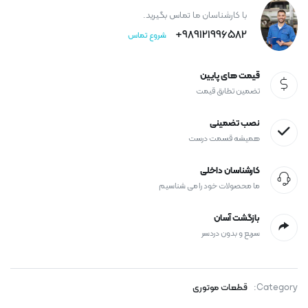
با کارشناسان ما تماس بگیرید.
989121996582+
شروع تماس
قیمت های پایین
تضمین تطابق قیمت
نصب تضمینی
همیشه قسمت درست
کارشناسان داخلی
ما محصولات خود را می شناسیم
بازگشت آسان
سریع و بدون دردسر
Category:
قطعات موتوری