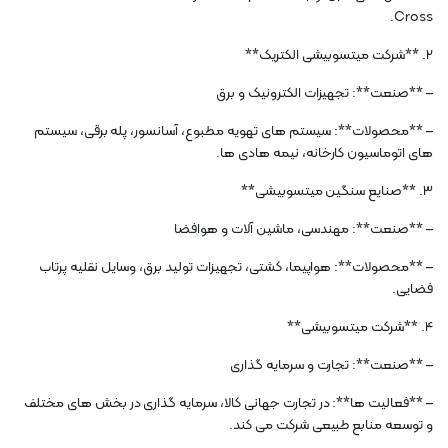
Cross.
2. **شرکت میتسوبیشی الکتریک**
– **صنعت**: تجهیزات الکترونیک و برق
– **محصولات**: سیستم های تهویه مطبوع، آسانسور، پله برقی، سیستم
های اتوماسیون کارخانه، نیمه هادی ها.
3. **صنایع سنگین میتسوبیشی**
– **صنعت**: مهندسی، ماشین آلات و هوافضا
– **محصولات**: هواپیما، کشتی، تجهیزات تولید برق، وسایل نقلیه پرتاب
فضایی.
4. **شرکت میتسوبیشی**
– **صنعت**: تجارت و سرمایه گذاری
– **فعالیت ها**: در تجارت جهانی کالا، سرمایه گذاری در بخش های مختلف
و توسعه منابع طبیعی شرکت می کند.