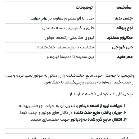
مشخصه
توضیحات
جنس بدنه
چدن یا آلومینیوم مقاوم در برابر حرارت
نوع پروانه
فلزی یا کامپوزیتی بسته به مدل
مکانیزم عملکرد
نیروی مکانیکی از تسمه موتور
دبی خروجی
متناسب با نیاز سیستم خنک‌کننده
عمر مفید
بین 80,000 تا 100,000 کیلومتر
واترپمپ با چرخش خود، مایع خنک‌کننده را از رادیاتور به موتور پمپ کرده و پس
از جذب گرما، دوباره به رادیاتور بازمی‌گرداند تا خنک شود.
مراحل کلی عملکرد این قطعه عبارتند از:
دریافت نیرو از تسمه دینام
و تبدیل آن به حرکت چرخشی پروانه.
جریان یافتن مایع خنک‌کننده
در کانال‌های موتور و جذب گرما.
انتقال مایع گرم شده به رادیاتور
جهت خنک‌سازی مجدد.