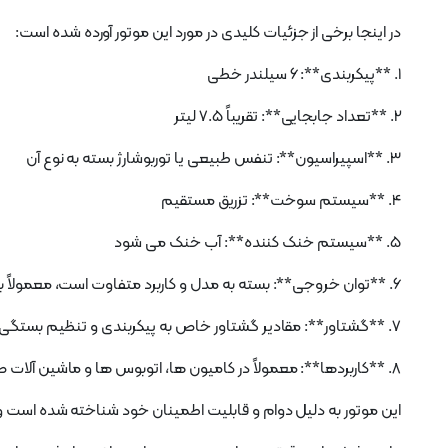
در اینجا برخی از جزئیات کلیدی در مورد این موتور آورده شده است:
1. **پیکربندی**: 6 سیلندر خطی
2. **تعداد جابجایی**: تقریباً 7.5 لیتر
3. **اسپیراسیون**: تنفس طبیعی یا توربوشارژ بسته به نوع آن
4. **سیستم سوخت**: تزریق مستقیم
5. **سیستم خنک کننده**: آب خنک می شود
6. **توان خروجی**: بسته به مدل و کاربرد متفاوت است، معمولاً بین 150-200 اسب بخار
7. **گشتاور**: مقادیر گشتاور خاص به پیکربندی و تنظیم بستگی دارد
8. **کاربردها**: معمولاً در کامیون ها، اتوبوس ها و ماشین آلات صنعتی استفاده می شود
این موتور به دلیل دوام و قابلیت اطمینان خود شناخته شده است