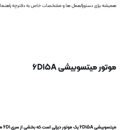
همیشه برای دستورالعمل ها و مشخصات خاص به دفترچه راهنمای 
موتور میتسوبیشی 6D15A
میتسوبیشی 6D15A یک موتور دیزلی است که بخشی از سری 6D1 میتسوبیشی است.