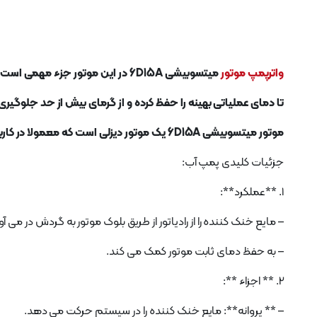
واترپمپ موتور
میتسوبیشی 6D15A در این موتور جزء مهمی است که وظیفه گردش مایع خنک کننده در سراسر موتور را بر عهده دارد
تا دمای عملیاتی بهینه را حفظ کرده و از گرمای بیش از حد جلوگیری 
موتور میتسوبیشی 6D15A یک موتور دیزلی است که معمولا در کاربردهای مختلف صنعتی و تجاری استفاده می شود.
جزئیات کلیدی پمپ آب:
1. **عملکرد**:
– مایع خنک کننده را از رادیاتور از طریق بلوک موتور به گردش در می آورد
– به حفظ دمای ثابت موتور کمک می کند.
2. ** اجزاء **:
– ** پروانه**: مایع خنک کننده را در سیستم حرکت می دهد.