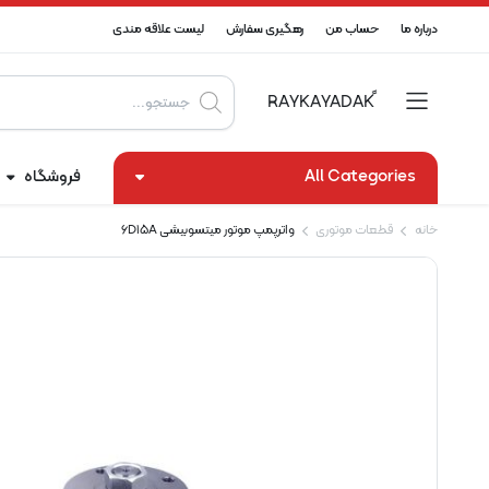
درباره ما
حساب من
رهگیری سفارش
لیست علاقه مندی
Products
search
All Categories
فروشگاه
خانه
قطعات موتوری
واترپمپ موتور میتسوبیشی 6D15A