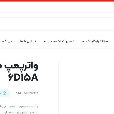
مجله رایکایدک
تعمیرات تخصصی
تماس با ما
درباره ما
واترپمپ 
6D15A
ME996928
SKU:
م
سراسر موتور را بر عهده دارد