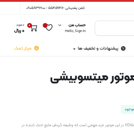
تلفن پشتیبانی: 55459416 - 09058136600
حساب من
0 مورد
0
0
﷼
Hello, Sign In
پیشنهادات و تخفیف ها
مرکز کمک
موتور میتسوبیشی
وجود
واترپمپ موتور میتسوبیشی 6D15A در این موتور جزء مهمی است که وظیفه گردش مایع خنک کننده در