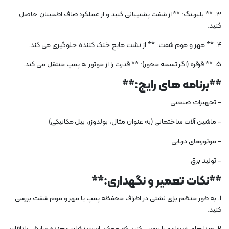
3. ** بلبرینگ: ** از شفت پشتیبانی کنید و از عملکرد صاف اطمینان حاصل
کنید.
4. ** مهر و موم شفت: ** از نشت مایع خنک کننده جلوگیری می کند.
5. ** قرقره (اگر تسمه محور): ** قدرت را از موتور به پمپ منتقل می کند.
**برنامه های رایج:**
– تجهیزات صنعتی
– ماشین آلات ساختمانی (به عنوان مثال، بولدوزر، بیل مکانیکی)
– موتورهای دریایی
– تولید برق
**نکات تعمیر و نگهداری:**
1. به طور منظم برای نشتی در اطراف محفظه پمپ یا مهر و موم شفت بررسی
کنید.