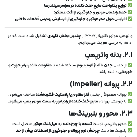
توزیع یکنواخت مایع خنک‌کننده در سراسر سیلندرها
حفظ راندمان موتور و جلوگیری از افت عملکرد
افزایش طول عمر موتور و جلوگیری از فرسایش زودرس قطعات داخلی
واترپمپ موتور کاترپیلار 3306 از
چندین بخش کلیدی
تشکیل شده است که در
ادامه به بررسی هر یک می‌پردازیم:
۲.۱. بدنه واترپمپ
از جنس
چدن یا آلیاژ آلومینیوم
ساخته شده تا
مقاومت بالا در برابر حرارت و
خوردگی
داشته باشد.
۲.۲. پروانه (Impeller)
پروانه معمولاً از جنس
فلز مقاوم یا پلاستیک فشرده‌شده
ساخته می‌شود.
با چرخش پروانه،
مایع خنک‌کننده از رادیاتور به سمت موتور پمپ می‌شود.
۲.۳. محور و بلبرینگ‌ها
محور واترپمپ توسط
تسمه یا چرخ‌دنده
به
میل‌لنگ موتور
متصل است.
بلبرینگ‌ها باعث
چرخش نرم پروانه و جلوگیری از اصطکاک بیش از حد