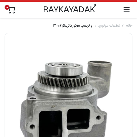
0
خانه
قطعات موتوری
واترپمپ موتور کاترپیلار 3306