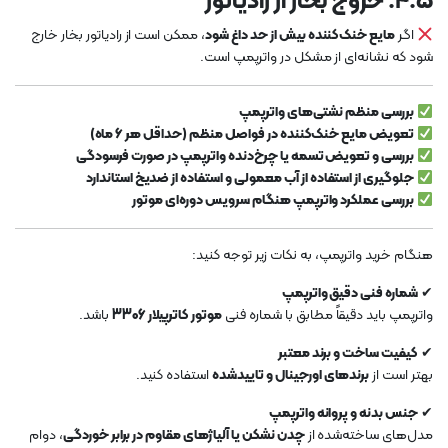
۴.۵. خروج بخار از رادیاتور
اگر
مایع خنک‌کننده بیش از حد داغ شود
، ممکن است از رادیاتور بخار خارج
شود که نشانه‌ای از مشکل در واترپمپ است.
بررسی منظم نشتی‌های واترپمپ
تعویض مایع خنک‌کننده در فواصل منظم (حداقل هر ۶ ماه)
بررسی و تعویض تسمه یا چرخ‌دنده واترپمپ در صورت فرسودگی
جلوگیری از استفاده از آب معمولی و استفاده از ضدیخ استاندارد
بررسی عملکرد واترپمپ هنگام سرویس دوره‌ای موتور
هنگام خرید واترپمپ، به نکات زیر توجه کنید:
✔
شماره فنی دقیق واترپمپ
واترپمپ باید دقیقاً مطابق با شماره فنی
موتور کاترپیلار 3306
باشد.
✔
کیفیت ساخت و برند معتبر
بهتر است از
برندهای اورجینال و تاییدشده
استفاده کنید.
✔
جنس بدنه و پروانه واترپمپ
مدل‌های ساخته‌شده از
چدن نشکن یا آلیاژهای مقاوم در برابر خوردگی
، دوام