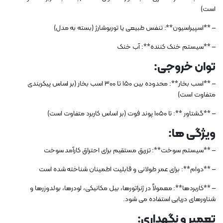
است)
– **اسپیراسیون**: تنفس طبیعی یا توربوشارژ (بسته به مدل)
– **سیستم خنک کننده**: آب خنک
توان خروجی:
– **اسب بخار**: محدوده بین 150 تا 300 اسب بخار (بر اساس پیکربندی
متفاوت است)
– **گشتاور **: تا 1050 پوند فوت (بر اساس کاربرد متفاوت است)
ویژگی ها:
– **سیستم سوخت**: تزریق مستقیم برای احتراق کارآمد سوخت
– **دوام**: برای عمر طولانی و قابلیت اطمینان شناخته شده است
– **کاربردها**: معمولاً در ژنراتورها، بیل مکانیکی، لودرها، بولدوزرها و
شناورهای دریایی استفاده می شود.
تعمیر و نگهداری: