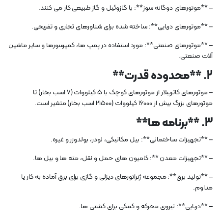
– **موتورهای دوگانه سوز**: با گازوئیل و گاز طبیعی کار می کنند.
– **موتورهای دریایی**: ساخته شده برای شناورهای تجاری و تفریحی.
– **موتورهای صنعتی**: مورد استفاده در پمپ ها، کمپرسورها و سایر ماشین
آلات صنعتی.
2. **محدوده قدرت**
– موتورهای کاترپیلار از موتورهای کوچک با 5 کیلووات (7 اسب بخار) تا
موتورهای بزرگ بیش از 16000 کیلووات (21500 اسب بخار) متغیر است.
3. **برنامه ها**
– **تجهیزات ساختمانی**: بیل مکانیکی، لودر، بولدوزر و غیره.
– **تجهیزات معدن **: کامیون های حمل و نقل، مته ها و بیل ها.
– **تولید برق**: مجموعه ژنراتورهای دیزلی و گازی برای برق آماده به کار یا
مداوم.
– **دریایی**: نیروی محرکه و کمکی برای کشتی ها.