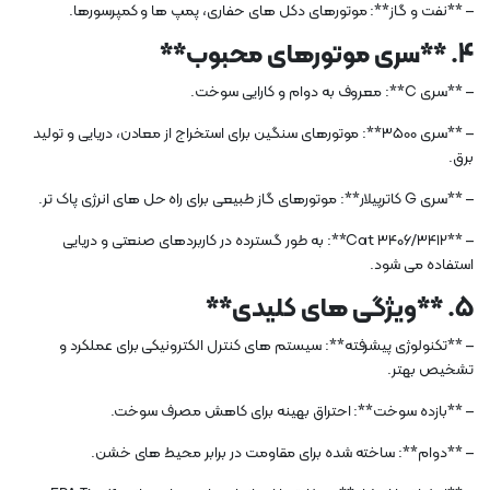
– **نفت و گاز**: موتورهای دکل های حفاری، پمپ ها و کمپرسورها.
4. **سری موتورهای محبوب**
– **سری C**: معروف به دوام و کارایی سوخت.
– **سری 3500**: موتورهای سنگین برای استخراج از معادن، دریایی و تولید
برق.
– **سری G کاترپیلار**: موتورهای گاز طبیعی برای راه حل های انرژی پاک تر.
– **Cat 3406/3412**: به طور گسترده در کاربردهای صنعتی و دریایی
استفاده می شود.
5. **ویژگی های کلیدی**
– **تکنولوژی پیشرفته**: سیستم های کنترل الکترونیکی برای عملکرد و
تشخیص بهتر.
– **بازده سوخت**: احتراق بهینه برای کاهش مصرف سوخت.
– **دوام**: ساخته شده برای مقاومت در برابر محیط های خشن.