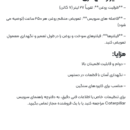
– **ظرفیت روغن**: تقریباً 27 لیتر (7 گالن)
– **فاصله های سرویس**: تعویض منظم روغن هر 250 ساعت (توصیه می
شود)
– **فیلترها**: فیلترهای سوخت و روغن را در طول تعمیر و نگهداری معمول
تعویض کنید.
مزایا:
– دوام و قابلیت اطمینان بالا
– نگهداری آسان با قطعات در دسترس
– مناسب برای کاربردهای سنگین
برای تنظیمات خاص یا اطلاعات فنی دقیق، به دفترچه راهنمای سرویس
Caterpillar مراجعه کنید یا با یک فروشنده مجاز تماس بگیرید.