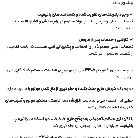
بیشتری دارند.
✔
وجود بلبرینگ‌های تقویت‌شده و کاسه‌نمدهای باکیفیت
قطعات داخلی واترپمپ باید از
مواد مقاوم در برابر سایش و فشار بالا
ساخته
شده باشند.
✔
گارانتی و خدمات پس از فروش
قطعات اصلی معمولاً دارای
ضمانت و پشتیبانی فنی
هستند که باعث اطمینان
از کیفیت محصول می‌شود.
واترپمپ موتور
کاترپیلار 3306
یکی از
مهم‌ترین قطعات سیستم خنک‌کاری
این
موتور است
که وظیفه
گردش مایع خنک‌کننده و جلوگیری از داغ شدن موتور
را بر عهده دارد.
خرابی این قطعه می‌تواند باعث
افزایش دما، کاهش عملکرد موتور و آسیب‌های
جدی به قطعات داخلی
شود.
با
نگهداری منظم، تعویض به‌موقع مایع خنک‌کننده و استفاده از واترپمپ
باکیفیت
می‌توان از خرابی زودرس آن جلوگیری کرد.
اگر قصد خرید واترپمپ اورجینال برای موتور
کاترپیلار 3306
را دارید، پیشنهاد