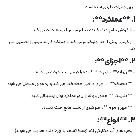
در زیر جزئیات کلیدی آمده است:
1. **عملکرد**:
– با گردش مایع خنک کننده دمای موتور را بهینه حفظ می کند.
– از گرمای بیش از حد جلوگیری می کند و عملکرد کارآمد موتور را تضمین می
کند.
2. **اجزای**:
– ** پروانه**: مایع خنک کننده را در سیستم حرکت می دهد.
– **محفظه**: از اجزای داخلی محافظت می کند و به موتور متصل می شود.
– ** بلبرینگ **: محور پروانه را برای عملکرد روان پشتیبانی کنید.
– ** مهر و موم **: جلوگیری از نشت مایع خنک کننده.
3. **انواع**:
– پمپ های آب مکانیکی (که توسط تسمه یا چرخ دنده هدایت می شوند).