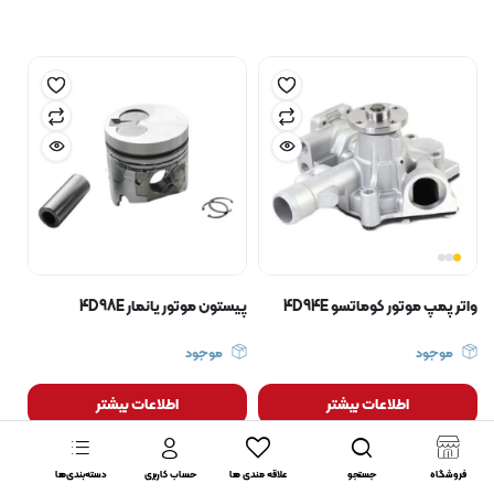
واتر پمپ موتور کوماتسو 4D94E
پیستون موتور یانمار 4D98E
موجود
موجود
اطلاعات بیشتر
اطلاعات بیشتر
فروشگاه
جستجو
علاقه مندی ها
حساب کاربری
دسته‌بندی‌ها