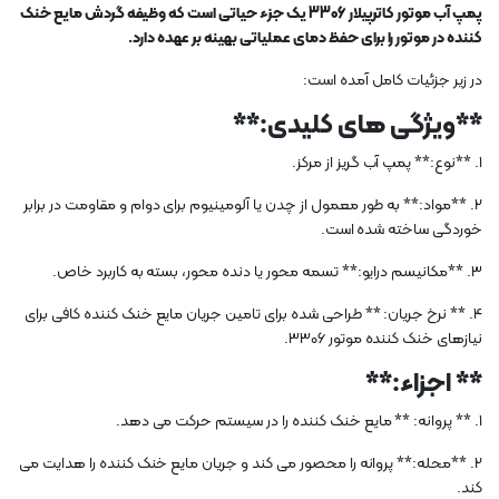
پمپ آب موتور کاترپیلار 3306 یک جزء حیاتی است که وظیفه گردش مایع خنک
کننده در موتور را برای حفظ دمای عملیاتی بهینه بر عهده دارد.
در زیر جزئیات کامل آمده است:
**ویژگی های کلیدی:**
1. **نوع:** پمپ آب گریز از مرکز.
2. **مواد:** به طور معمول از چدن یا آلومینیوم برای دوام و مقاومت در برابر
خوردگی ساخته شده است.
3. **مکانیسم درایو:** تسمه محور یا دنده محور، بسته به کاربرد خاص.
4. ** نرخ جریان: ** طراحی شده برای تامین جریان مایع خنک کننده کافی برای
نیازهای خنک کننده موتور 3306.
** اجزاء:**
1. ** پروانه: ** مایع خنک کننده را در سیستم حرکت می دهد.
2. **محله:** پروانه را محصور می کند و جریان مایع خنک کننده را هدایت می
کند.