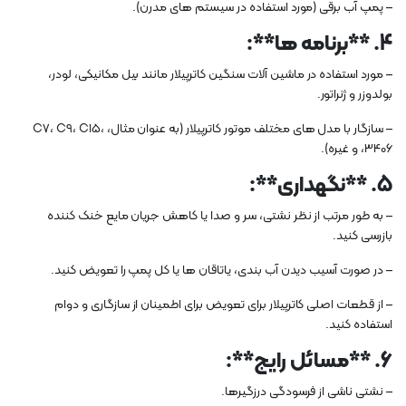
– پمپ آب برقی (مورد استفاده در سیستم های مدرن).
4. **برنامه ها**:
– مورد استفاده در ماشین آلات سنگین کاترپیلار مانند بیل مکانیکی، لودر،
بولدوزر و ژنراتور.
– سازگار با مدل های مختلف موتور کاترپیلار (به عنوان مثال، C7، C9، C15،
3406، و غیره).
5. **نگهداری**:
– به طور مرتب از نظر نشتی، سر و صدا یا کاهش جریان مایع خنک کننده
بازرسی کنید.
– در صورت آسیب دیدن آب بندی، یاتاقان ها یا کل پمپ را تعویض کنید.
– از قطعات اصلی کاترپیلار برای تعویض برای اطمینان از سازگاری و دوام
استفاده کنید.
6. **مسائل رایج**:
– نشتی ناشی از فرسودگی درزگیرها.