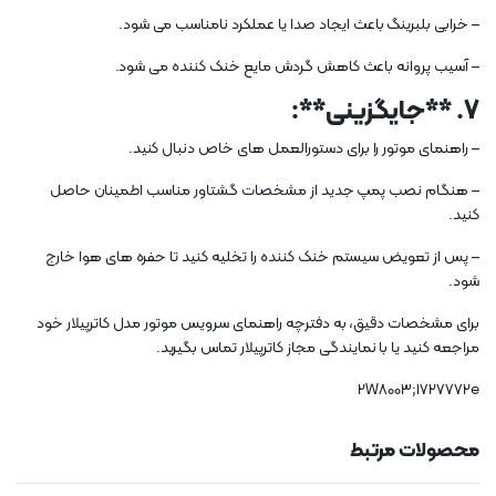
– خرابی بلبرینگ باعث ایجاد صدا یا عملکرد نامناسب می شود.
– آسیب پروانه باعث کاهش گردش مایع خنک کننده می شود.
7. **جایگزینی**:
– راهنمای موتور را برای دستورالعمل های خاص دنبال کنید.
– هنگام نصب پمپ جدید از مشخصات گشتاور مناسب اطمینان حاصل
کنید.
– پس از تعویض سیستم خنک کننده را تخلیه کنید تا حفره های هوا خارج
شود.
برای مشخصات دقیق، به دفترچه راهنمای سرویس موتور مدل کاترپیلار خود
مراجعه کنید یا با نمایندگی مجاز کاترپیلار تماس بگیرید.
2W8003;1727772e
محصولات مرتبط