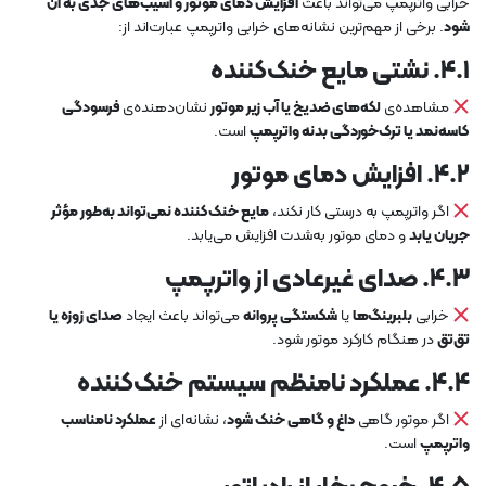
خرابی واترپمپ می‌تواند باعث
افزایش دمای موتور و آسیب‌های جدی به آن
شود
. برخی از مهم‌ترین نشانه‌های خرابی واترپمپ عبارت‌اند از:
۴.۱. نشتی مایع خنک‌کننده
مشاهده‌ی
لکه‌های ضدیخ یا آب زیر موتور
نشان‌دهنده‌ی
فرسودگی
کاسه‌نمد یا ترک‌خوردگی بدنه واترپمپ
است.
۴.۲. افزایش دمای موتور
اگر واترپمپ به درستی کار نکند،
مایع خنک‌کننده نمی‌تواند به‌طور مؤثر
جریان یابد
و دمای موتور به‌شدت افزایش می‌یابد.
۴.۳. صدای غیرعادی از واترپمپ
خرابی
بلبرینگ‌ها
یا
شکستگی پروانه
می‌تواند باعث ایجاد
صدای زوزه یا
تق‌تق
در هنگام کارکرد موتور شود.
۴.۴. عملکرد نامنظم سیستم خنک‌کننده
اگر موتور گاهی
داغ و گاهی خنک شود
، نشانه‌ای از
عملکرد نامناسب
واترپمپ
است.