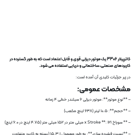
کاترپیلار 3306 یک موتور دیزلی قوی و قابل اعتماد است که به طور گسترده در
کاربردهای صنعتی، ساختمانی و دریایی استفاده می شود.
در زیر جزئیات کلیدی آن آمده است:
مشخصات عمومی:
– **نوع موتور**: موتور دیزلی 6 سیلندر خطی 4 زمانه
– **حجم**: 10.5 لیتر (638 اینچ مکعب)
– ** سوراخ x Stroke **: 121 میلی متر در 152 میلی متر (4.75 اینچ در 6.0 اینچ)
– **نسبت فشرده سازی**: به طور معمول 15.3:1 (بسته به کاربرد متفاوت