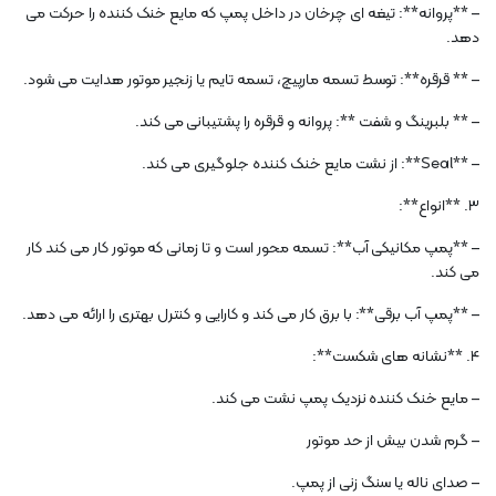
– **پروانه**: تیغه ای چرخان در داخل پمپ که مایع خنک کننده را حرکت می
دهد.
– ** قرقره**: توسط تسمه مارپیچ، تسمه تایم یا زنجیر موتور هدایت می شود.
– ** بلبرینگ و شفت **: پروانه و قرقره را پشتیبانی می کند.
– **Seal**: از نشت مایع خنک کننده جلوگیری می کند.
3. **انواع**:
– **پمپ مکانیکی آب**: تسمه محور است و تا زمانی که موتور کار می کند کار
می کند.
– **پمپ آب برقی**: با برق کار می کند و کارایی و کنترل بهتری را ارائه می دهد.
4. **نشانه های شکست**:
– مایع خنک کننده نزدیک پمپ نشت می کند.
– گرم شدن بیش از حد موتور
– صدای ناله یا سنگ زنی از پمپ.