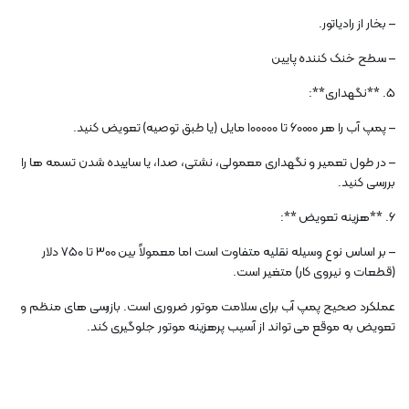
– بخار از رادیاتور.
– سطح خنک کننده پایین
5. **نگهداری**:
– پمپ آب را هر 60000 تا 100000 مایل (یا طبق توصیه) تعویض کنید.
– در طول تعمیر و نگهداری معمولی، نشتی، صدا، یا ساییده شدن تسمه ها را
بررسی کنید.
6. **هزینه تعویض **:
– بر اساس نوع وسیله نقلیه متفاوت است اما معمولاً بین 300 تا 750 دلار
(قطعات و نیروی کار) متغیر است.
عملکرد صحیح پمپ آب برای سلامت موتور ضروری است. بازرسی های منظم و
تعویض به موقع می تواند از آسیب پرهزینه موتور جلوگیری کند.