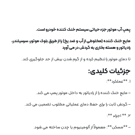
پمپ آب موتور جزء حیاتی سیستم خنک کننده خودرو است.
مایع خنک کننده (مخلوطی از آب و ضد یخ) را از طریق بلوک موتور، سرسیلندر،
رادیاتور و هسته بخاری به گردش در می آورد
تا دمای موتور را تنظیم کرده و از گرم شدن بیش از حد جلوگیری کند.
جزئیات کلیدی:
1. **عملکرد**:
– مایع خنک کننده را از رادیاتور به داخل موتور پمپ می کند.
– گردش ثابت را برای حفظ دمای عملیاتی مطلوب تضمین می کند.
2. ** اجزاء **:
– **مسکن**: معمولاً از آلومینیوم یا چدن ساخته می شود.