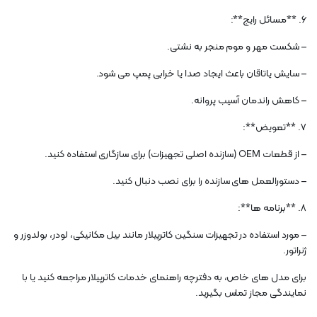
6. **مسائل رایج**:
– شکست مهر و موم منجر به نشتی.
– سایش یاتاقان باعث ایجاد صدا یا خرابی پمپ می شود.
– کاهش راندمان آسیب پروانه.
7. **تعویض**:
– از قطعات OEM (سازنده اصلی تجهیزات) برای سازگاری استفاده کنید.
– دستورالعمل های سازنده را برای نصب دنبال کنید.
8. **برنامه ها**:
– مورد استفاده در تجهیزات سنگین کاترپیلار مانند بیل مکانیکی، لودر، بولدوزر و
ژنراتور.
برای مدل های خاص، به دفترچه راهنمای خدمات کاترپیلار مراجعه کنید یا با
نمایندگی مجاز تماس بگیرید.