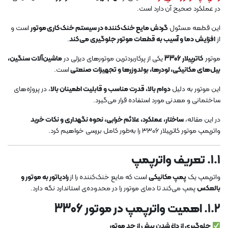
در عملکرد صحیح آن دارد است.
این قطعه مسئول
گردش مایع خنک‌کننده در سیستم خنک‌کاری موتور
است و
از
افزایش دما و آسیب به قطعات موتور جلوگیری می‌کند
.
موتور
کاترپیلار 3306
یکی از پرکاربردترین موتورهای دیزلی در
ماشین‌آلات سنگین،
بیل‌های مکانیکی، لودرها، بولدوزرها و تجهیزات صنعتی
است.
این موتور به دلیل
دوام بالا، قدرت مناسب و قابلیت اطمینان بالا
، در پروژه‌های
ساختمانی و معدنی مورد استفاده قرار می‌گیرد.
در این مقاله،
ساختار، عملکرد، علائم خرابی، نحوه نگهداری و نکات خرید
واترپمپ موتور کاترپیلار 3306 را به‌طور کامل بررسی خواهیم کرد.
۱.۱. تعریف واترپمپ
واترپمپ یک
پمپ مکانیکی
است که مایع خنک‌کننده را از
رادیاتور به موتور و
بالعکس
پمپ می‌کند تا دمای موتور را در محدوده‌ی استاندارد نگه دارد.
۱.۲. اهمیت واترپمپ در موتور 3306
جلوگیری از داغ شدن بیش از حد موتور