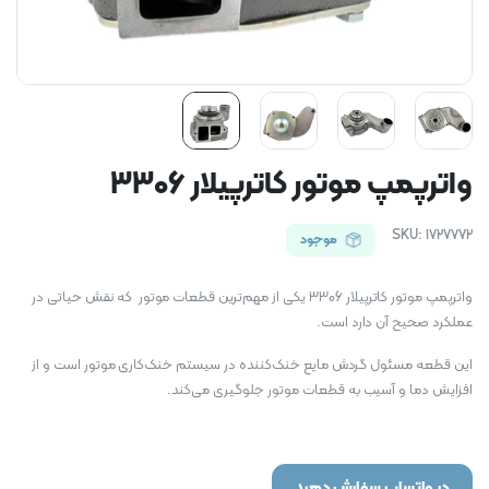
واترپمپ موتور کاترپیلار 3306
SKU:
1727772
موجود
واترپمپ موتور کاترپیلار 3306 یکی از مهم‌ترین قطعات موتور که نقش حیاتی در
عملکرد صحیح آن دارد است.
این قطعه مسئول گردش مایع خنک‌کننده در سیستم خنک‌کاری موتور است و از
افزایش دما و آسیب به قطعات موتور جلوگیری می‌کند.
در واتساپ سفارش دهید