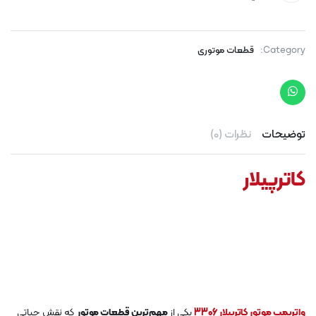
Category:
قطعات موتوری
توضیحات
نظرات (0)
کاترپیلار
واترپمپ موتور کاترپیلار 3306
یکی از
مهم‌ترین قطعات موتور
که نقش حیاتی