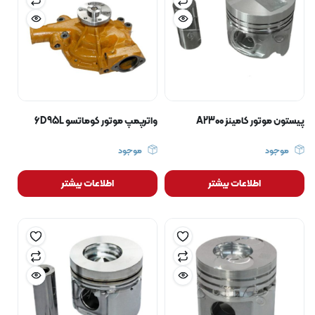
پیستون موتور کامینز A2300
واترپمپ موتور کوماتسو 6D95L
موجود
موجود
اطلاعات بیشتر
اطلاعات بیشتر