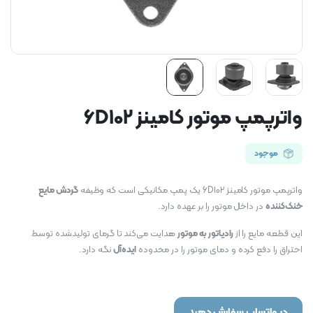
واترپمپ موتور کامینز 6D102
موجود
واترپمپ موتور کامینز 6D102 یک پمپ مکانیکی است که وظیفه
گردش مایع
خنک‌کننده
در داخل موتور را بر عهده دارد.
این قطعه مایع را از
رادیاتور به موتور
هدایت می‌کند تا گرمای تولیدشده توسط
احتراق را دفع کرده و دمای موتور را در محدوده
ایده‌آل
نگه دارد.
در واتساپ سفارش دهید