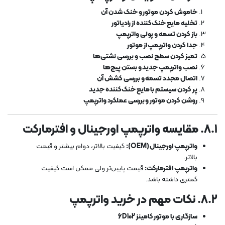
خاموش کردن موتور و خنک شدن آن
تخلیه مایع خنک‌کننده از رادیاتور
باز کردن تسمه و پولی واترپمپ
جدا کردن واترپمپ از موتور
تمیز کردن سطح نصب و بررسی نشتی‌ها
نصب واترپمپ جدید و بستن پیچ‌ها
اتصال مجدد تسمه و بررسی کشش آن
پر کردن سیستم با مایع خنک‌کننده جدید
روشن کردن موتور و بررسی عملکرد واترپمپ
۸.۱. مقایسه واترپمپ اورجینال و افترمارکت
واترپمپ اورجینال (OEM):
کیفیت بالاتر، دوام بیشتر و قیمت
بالاتر.
واترپمپ افترمارکت:
قیمت پایین‌تر ولی ممکن است کیفیت
کمتری داشته باشد.
۸.۲. نکات مهم در خرید واترپمپ
سازگاری با موتور کامینز 6D102