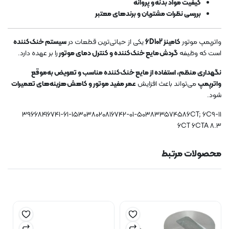
کیفیت مواد بدنه و پروانه
بررسی نظرات مشتریان و برندهای معتبر
واترپمپ موتور
کامینز 6D102
یکی از حیاتی‌ترین قطعات در
سیستم خنک‌کننده
است که وظیفه
گردش مایع خنک‌کننده و کنترل دمای موتور
را بر عهده دارد.
نگهداری منظم، استفاده از مایع خنک‌کننده مناسب و تعویض به‌موقع
واترپمپ
می‌تواند باعث افزایش
عمر مفید موتور و کاهش هزینه‌های تعمیرات
شود.
39668416741-61-153038020816742-01-503833574586CT; 6C9-11
6CT 6CTA 8.3
محصولات مرتبط