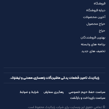
فروشگاه
درباره فروشگاه
آخرین محصولات
حراج محصول
حراج
بهترین فروشندگان
برنامه های وابسته
تخفیف های جدید
رایکایدک تامین قطعات یدکی ماشین‌آلات راهسازی،معدنی و لیفتراک.
سیاست حفظ حریم خصوصی
رهگیری سفارش
شرایط و ضوابط
سیاست بازپرداخت و بازگشت
© تمامی حقوق این وبسایت برای شرکت رایکایدک محفوظ است.