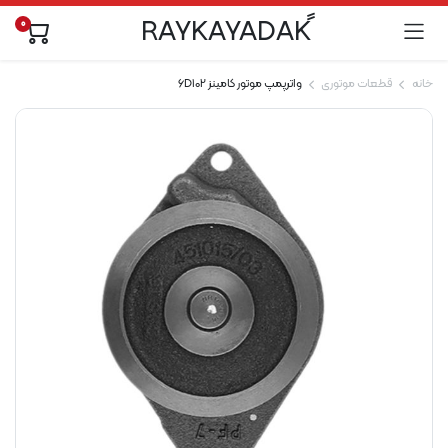
0
خانه
قطعات موتوری
واترپمپ موتور کامینز 6D102