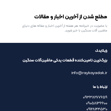
رایگان برای مدت محدود
مطلع شدن از آخرین اخبار و مقالات
با عضویت در خبرنامه هر هفته از آخرین اخبار و مقاله های دنیای
ماشین آلات سنگین با خبر شوید.
رایکایدک
بزرگ‌ترین تامین‌کننده قطعات یدکی ماشین‌آلات سنگین
info@raykayadak.ir
ارتباط با ما
09338277659
09058136600
09128144530