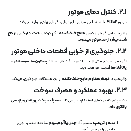
۲.۱. کنترل دمای موتور
موتور
6D102
مانند تمامی موتورهای دیزلی، گرمای زیادی تولید می‌کند.
واترپمپ این گرما را از طریق
مایع خنک‌کننده
دفع کرده و باعث جلوگیری از
داغ
شدن بیش از حد موتور
می‌شود.
۲.۲. جلوگیری از خرابی قطعات داخلی موتور
اگر دمای موتور بیش از حد بالا برود، قطعاتی مانند
پیستون‌ها، سرسیلندر و
یاتاقان‌ها
آسیب خواهند دید.
واترپمپ با
گردش مداوم مایع خنک‌کننده
از این مشکلات جلوگیری می‌کند.
۲.۳. بهبود عملکرد و مصرف سوخت
یک موتور که در
دمای استاندارد
کار می‌کند،
مصرف سوخت بهینه‌تر و بازدهی
بالاتری
دارد.
بدنه واترپمپ:
معمولاً از
چدن یا آلومینیوم
ساخته شده و اجزای
داخلی را در بر می‌گیرد.