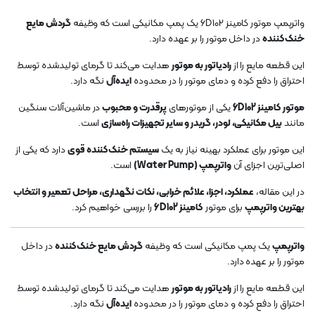
واترپمپ موتور کامینز 6D102 یک پمپ مکانیکی است که وظیفه
گردش مایع
خنک‌کننده
در داخل موتور را بر عهده دارد.
این قطعه مایع را از
رادیاتور به موتور
هدایت می‌کند تا گرمای تولیدشده توسط
احتراق را دفع کرده و دمای موتور را در محدوده
ایده‌آل
نگه دارد.
موتور کامینز 6D102
یکی از موتورهای
پرقدرت و محبوب
در ماشین‌آلات سنگین
مانند
بیل مکانیکی، لودر، گریدر و سایر تجهیزات راه‌سازی
است.
این موتور برای عملکرد بهینه نیاز به یک
سیستم خنک‌کننده قوی
دارد که یکی از
اصلی‌ترین اجزای آن
واترپمپ (Water Pump)
است.
در این مقاله،
عملکرد، اجزا، علائم خرابی، نکات نگهداری، مراحل تعمیر و انتخاب
بهترین واترپمپ
برای موتور
کامینز 6D102
را بررسی خواهیم کرد.
واترپمپ
یک پمپ مکانیکی است که وظیفه
گردش مایع خنک‌کننده
در داخل
موتور را بر عهده دارد.
این قطعه مایع را از
رادیاتور به موتور
هدایت می‌کند تا گرمای تولیدشده توسط
احتراق را دفع کرده و دمای موتور را در محدوده
ایده‌آل
نگه دارد.