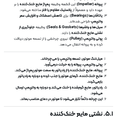
پروانه (Impeller):
این قطعه وظیفه
پمپاژ مایع خنک‌کننده
را بر
عهده دارد و معمولاً از
پلاستیک مقاوم یا فلز
ساخته می‌شود.
یاتاقان‌ها (Bearings):
برای
کاهش اصطکاک و افزایش عمر
واترپمپ
طراحی شده‌اند.
سیل‌ها و واشرها (Seals & Gaskets):
وظیفه
جلوگیری از
نشتی مایع خنک‌کننده
را دارند.
پولی واترپمپ (Pulley):
نیروی چرخشی را از تسمه موتور دریافت
کرده و به پروانه انتقال می‌دهد.
میل‌لنگ موتور، تسمه واترپمپ را می‌چرخاند.
پولی واترپمپ، پروانه را به حرکت درمی‌آورد.
پروانه، مایع خنک‌کننده را از رادیاتور به سمت موتور پمپاژ می‌کند.
مایع خنک‌کننده، گرمای موتور را جذب کرده و دوباره به رادیاتور
بازمی‌گردد.
رادیاتور، مایع گرم‌شده را خنک می‌کند و دوباره به واترپمپ ارسال
می‌شود.
این چرخه دائماً تکرار می‌شود تا موتور در دمای مناسب بماند.
۵.۱. نشتی مایع خنک‌کننده