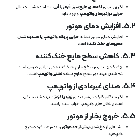
اگر زیر موتور
لکه‌های مایع سبز، قرمز یا آبی
مشاهده شد، احتمال
خرابی درزگیرهای واترپمپ
وجود دارد.
۵.۲. افزایش دمای موتور
افزایش دمای موتور نشانه
خرابی پروانه واترپمپ یا مسدود شدن
مسیرهای خنک‌کننده
است.
۵.۳. کاهش سطح مایع خنک‌کننده
چک کردن مداوم سطح مایع خنک‌کننده در رادیاتور ضروری است.
کم شدن غیرعادی سطح مایع نشانه
نشتی واترپمپ
است.
۵.۴. صدای غیرعادی از واترپمپ
اگر هنگام کارکرد موتور صدای
زوزه یا غژغژ
شنیده شد، ممکن
است یاتاقان‌های واترپمپ خراب شده باشند.
۵.۵. خروج بخار از موتور
نشانه‌ای از
داغ شدن بیش از حد موتور
و عدم عملکرد صحیح
واترپمپ.