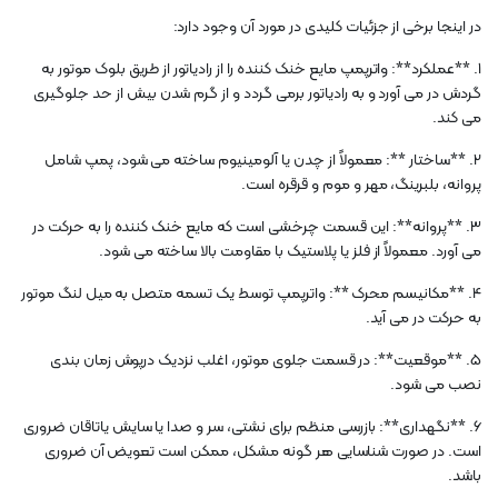
در اینجا برخی از جزئیات کلیدی در مورد آن وجود دارد:
1. **عملکرد**: واترپمپ مایع خنک کننده را از رادیاتور از طریق بلوک موتور به
گردش در می آورد و به رادیاتور برمی گردد و از گرم شدن بیش از حد جلوگیری
می کند.
2. **ساختار **: معمولاً از چدن یا آلومینیوم ساخته می شود، پمپ شامل
پروانه، بلبرینگ، مهر و موم و قرقره است.
3. **پروانه**: این قسمت چرخشی است که مایع خنک کننده را به حرکت در
می آورد. معمولاً از فلز یا پلاستیک با مقاومت بالا ساخته می شود.
4. **مکانیسم محرک **: واترپمپ توسط یک تسمه متصل به میل لنگ موتور
به حرکت در می آید.
5. **موقعیت**: در قسمت جلوی موتور، اغلب نزدیک درپوش زمان بندی
نصب می شود.
6. **نگهداری**: بازرسی منظم برای نشتی، سر و صدا یا سایش یاتاقان ضروری
است. در صورت شناسایی هر گونه مشکل، ممکن است تعویض آن ضروری
باشد.