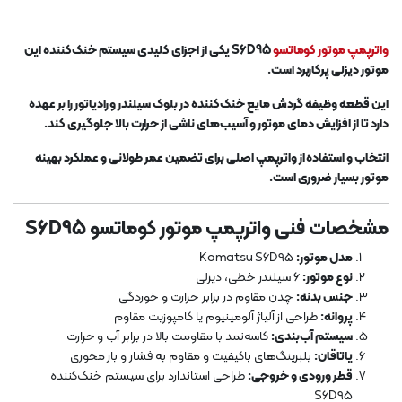
واترپمپ موتور کوماتسو
S6D95 یکی از اجزای کلیدی سیستم خنک‌کننده این
موتور دیزلی پرکاربرد است.
این قطعه وظیفه گردش مایع خنک‌کننده در بلوک سیلندر و رادیاتور را بر عهده
دارد تا از افزایش دمای موتور و آسیب‌های ناشی از حرارت بالا جلوگیری کند.
انتخاب و استفاده از واترپمپ اصلی برای تضمین عمر طولانی و عملکرد بهینه
موتور بسیار ضروری است.
مشخصات فنی واترپمپ موتور کوماتسو S6D95
مدل موتور:
Komatsu S6D95
نوع موتور:
6 سیلندر خطی، دیزلی
جنس بدنه:
چدن مقاوم در برابر حرارت و خوردگی
پروانه:
طراحی از آلیاژ آلومینیوم یا کامپوزیت مقاوم
سیستم آب‌بندی:
کاسه‌نمد با مقاومت بالا در برابر آب و حرارت
یاتاقان:
بلبرینگ‌های باکیفیت و مقاوم به فشار و بار محوری
قطر ورودی و خروجی:
طراحی استاندارد برای سیستم خنک‌کننده
S6D95