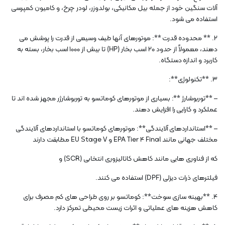
آلات سنگین خود از جمله بیل مکانیکی، بولدوزر، لودر چرخ، و کامیون کمپرسی
استفاده می شود.
2. ** محدوده قدرت **: موتورهای آنها طیف وسیعی از قدرت را پوشش می
دهند، معمولاً از حدود 20 اسب بخار (HP) تا بیش از 1000 اسب بخار، بسته به
کاربرد و اندازه دستگاه.
3. **تکنولوژی**:
– **توربوشارژ **: بسیاری از موتورهای کوماتسو به توربوشارژر مجهز شده اند تا
عملکرد و کارایی را افزایش دهند.
– **استانداردهای آلایندگی**: موتورهای کوماتسو با استانداردهای آلایندگی
مختلف جهانی مانند EPA Tier 4 Final و EU Stage V مطابقت دارند
که از فناوری هایی مانند کاهش کاتالیزوری انتخابی (SCR) و
فیلترهای ذرات دیزلی (DPF) استفاده می کنند.
4. **بهینه سازی سوخت**: کوماتسو بر روی طراحی های کم مصرف برای
کاهش هزینه های عملیاتی و اثرات زیست محیطی تمرکز دارد.