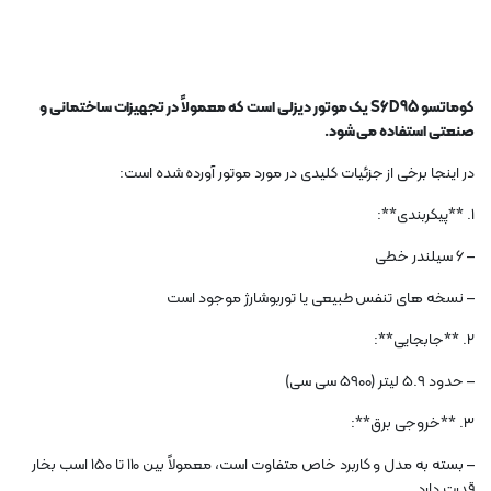
کوماتسو S6D95 یک موتور دیزلی است که معمولاً در تجهیزات ساختمانی و
صنعتی استفاده می شود.
در اینجا برخی از جزئیات کلیدی در مورد موتور آورده شده است:
1. **پیکربندی**:
– 6 سیلندر خطی
– نسخه های تنفس طبیعی یا توربوشارژ موجود است
2. **جابجایی**:
– حدود 5.9 لیتر (5900 سی سی)
3. **خروجی برق**:
– بسته به مدل و کاربرد خاص متفاوت است، معمولاً بین 110 تا 150 اسب بخار
قدرت دارد.