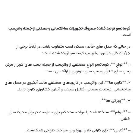
کوماتسو تولید کننده معروف تجهیزات ساختمانی و معدنی از جمله واترپمپ
است.
در حالی که مدل های خاص ممکن است متفاوت باشد، در اینجا برخی از
جزئیات کلی در مورد واترپمپ کوماتسو آورده شده است:
1. **انواع **: کوماتسو انواع مختلفی از واترپمپ از جمله پمپ های گریز از مرکز،
پمپ های شناور و پمپ های موتوری را ارائه می دهد.
2. **کاربردها**: این واترپمپ در کاربردهای مختلفی مانند آبگیری در محل های
ساختمانی، عملیات معدنی، کنترل سیلاب و آبیاری کشاورزی کاربرد دارند.
3. **ویژگی ها**:
– **دوام**: ساخته شده با مواد مستحکم برای مقاومت در برابر محیط های
خشن.
– **کارایی**: برای کارایی بالا و بهره وری سوخت طراحی شده است.