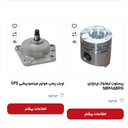
پیستون لیفتراک زینچای
اویل پمپ موتور میتسوبیشی S4S
NB485BPG
موجود
موجود
اطلاعات بیشتر
اطلاعات بیشتر