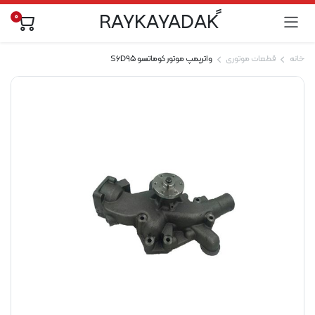
0
خانه
قطعات موتوری
واترپمپ موتور کوماتسو S6D95