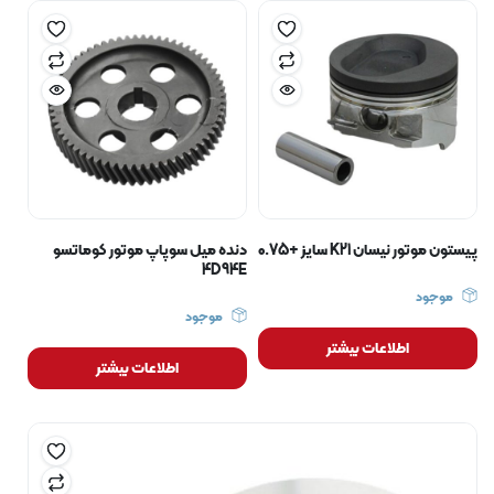
پیستون موتور نیسان K21 سایز +0.75
دنده میل سوپاپ موتور کوماتسو
4D94E
موجود
موجود
اطلاعات بیشتر
اطلاعات بیشتر