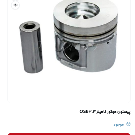
پیستون موتور کامینز QSB3.3
موجود