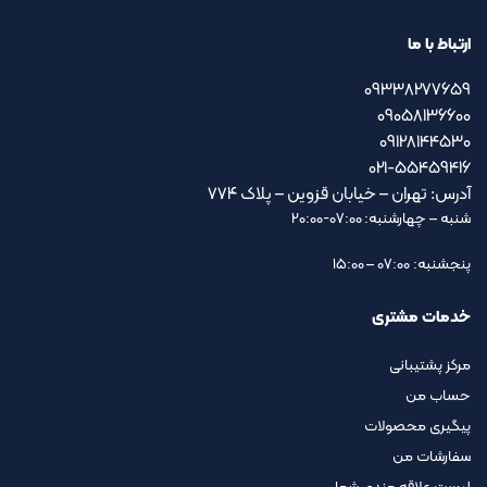
ارتباط با ما
09338277659
09058136600
09128144530
021-55459416
آدرس: تهران – خیابان قزوین – پلاک ۷۷۴
شنبه – چهارشنبه: 07:00-20:00
پنجشنبه: 07:00 – 15:00
خدمات مشتری
مرکز پشتیبانی
حساب من
پیگیری محصولات
سفارشات من