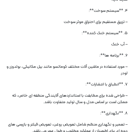
4. **سیستم سوخت**:
– تزریق مستقیم برای احتراق موثر سوخت
5. **سیستم خنک کننده**:
– آب خنک
6. **برنامه ها**:
– مورد استفاده در ماشین آلات مختلف کوماتسو مانند بیل مکانیکی، بولدوزر و
لودر.
7. **انطباق با انتشارات**:
– طراحی شده برای مطابقت با استانداردهای آلایندگی منطقه ای خاص، که
ممکن است بر اساس مدل و سال تولید متفاوت باشد.
8. **نگهداری**:
– تعمیر و نگهداری منظم شامل تعویض روغن، تعویض فیلتر و بازرسی های
دوره ای برای اطمینان از عملکرد مطلوب و طول عمر می باشد.