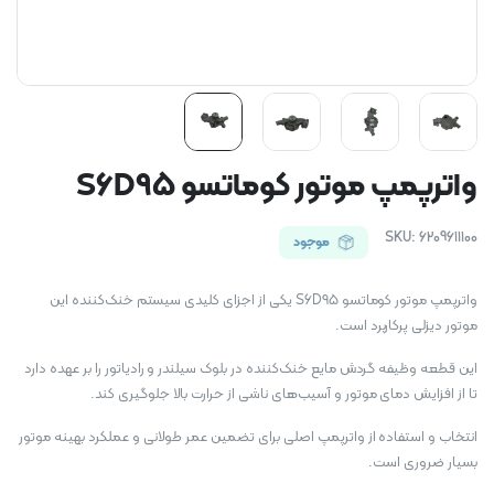
واترپمپ موتور کوماتسو S6D95
SKU:
6209611100
موجود
واترپمپ موتور کوماتسو S6D95 یکی از اجزای کلیدی سیستم خنک‌کننده این
موتور دیزلی پرکاربرد است.
این قطعه وظیفه گردش مایع خنک‌کننده در بلوک سیلندر و رادیاتور را بر عهده دارد
تا از افزایش دمای موتور و آسیب‌های ناشی از حرارت بالا جلوگیری کند.
انتخاب و استفاده از واترپمپ اصلی برای تضمین عمر طولانی و عملکرد بهینه موتور
بسیار ضروری است.