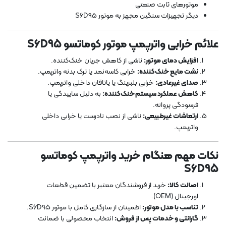
موتورهای ثابت صنعتی
دیگر تجهیزات سنگین مجهز به موتور S6D95
علائم خرابی واترپمپ موتور کوماتسو S6D95
افزایش دمای موتور:
ناشی از کاهش جریان خنک‌کننده.
نشت مایع خنک‌کننده:
خرابی کاسه‌نمد یا ترک بدنه واترپمپ.
صدای غیرعادی:
خرابی بلبرینگ یا یاتاقان داخلی واترپمپ.
کاهش عملکرد سیستم خنک‌کننده:
به دلیل ساییدگی یا
فرسودگی پروانه.
ارتعاشات غیرطبیعی:
ناشی از نصب نادرست یا خرابی داخلی
واترپمپ.
نکات مهم هنگام خرید واترپمپ کوماتسو
S6D95
اصالت کالا:
خرید از فروشندگان معتبر با تضمین قطعات
اورجینال (OEM).
تناسب با مدل موتور:
اطمینان از سازگاری کامل با موتور S6D95.
گارانتی و خدمات پس از فروش:
انتخاب محصولی با ضمانت