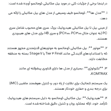
در اینجا برخی از جزئیات کلی در مورد بیل مکانیکی کوماتسو آورده شده است:
1. **مدل ها**: کوماتسو طیف وسیعی از مدل های بیل مکانیکی را ارائه می
دهد،
از مینی بیل تا بیل مکانیکی هیدرولیک بزرگ. سری های محبوب شامل سری
PC (به عنوان مثال PC200، PC300) و سری HB برای مدل های هیبریدی
هستند.
2. **موتور **: بیل مکانیکی کوماتسو به موتورهای قدرتمندی مجهز هستند
که با استانداردهای آلایندگی مانند Tier 4 Final یا Stage V بسته به منطقه
مطابقت دارند.
3. **تکنولوژی**: بسیاری از مدل ها دارای فناوری پیشرفته ای مانند
KOMTRAX،
یک سیستم تلماتیک برای نظارت از راه دور، و کنترل هوشمند ماشین (iMC)
برای درجه بندی و حفاری خودکار هستند.
4. **هیدرولیک**: بیل مکانیکی کوماتسو به دلیل سیستم های هیدرولیک
کارآمد خود، ارائه عملکرد روان و کنترل دقیق شناخته شده است.