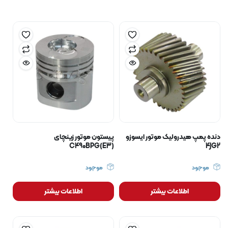
دنده پمپ هیدرولیک موتور ایسوزو
پیستون موتور زینچای
C490BPG(E3)
4JG2
موجود
موجود
اطلاعات بیشتر
اطلاعات بیشتر