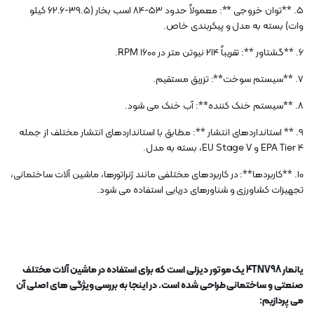
5. **توان خروجی **: معمولاً حدود 53-84 اسب بخار (39.5-62.6 کیلو
وات) بسته به مدل و پیکربندی خاص.
6. **گشتاور **: تقریباً 214 نیوتن متر در 1600 RPM.
7. **سیستم سوخت**: تزریق مستقیم.
8. **سیستم خنک کننده**: آب خنک می شود.
9. ** استانداردهای انتشار **: مطابق با استانداردهای انتشار مختلف از جمله
EPA Tier 4 و EU Stage V، بسته به مدل.
10. **کاربردها**: در کاربردهای مختلفی مانند ژنراتورها، ماشین آلات ساختمانی،
تجهیزات کشاورزی و شناورهای دریایی استفاده می شود.
یانمار 4TNV98 یک موتور دیزلی است که برای استفاده در ماشین آلات مختلف
صنعتی و ساختمانی طراحی شده است. در اینجا به بررسی ویژگی های اصلی آن
می پردازیم: