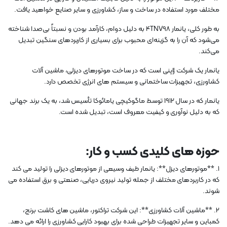
مختلف مورد استفاده در ساخت و ساز، کشاورزی و سایر صنایع خواهید یافت.
به طور کلی، یانمار 4TNV98 به دلیل دوام، کارآمد بودن و نسبتاً بی‌صدا شناخته
می‌شود که آن را به گزینه‌ای محبوب برای بسیاری از کاربردهای سنگین تبدیل
می‌کند.
یانمار یک شرکت ژاپنی است که در ساخت موتورهای دیزلی، ماشین آلات
کشاورزی، تجهیزات ساختمانی و سیستم های انرژی تخصص دارد.
یانمار که در سال 1912 توسط ماگوکیچی یامائوکا تأسیس شد، به یک برند جهانی
که به دلیل نوآوری و کیفیت معروف است، تبدیل شده است.
حوزه های کلیدی کسب و کار:
1. **موتورهای دیزل**: یانمار طیف وسیعی از موتورهای دیزلی را تولید می کند
که در کاربردهای مختلف از جمله تولید نیروی دریایی، صنعتی و برق استفاده می
شوند.
2. **ماشین آلات کشاورزی**: این شرکت تراکتور، ماشین های کاشت برنج،
کمباین و سایر تجهیزات طراحی شده برای بهبود کارایی کشاورزی را ارائه می دهد.