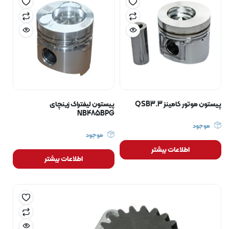
پیستون موتور کامینز QSB3.3
پیستون لیفتراک زینچای
NB485BPG
موجود
موجود
اطلاعات بیشتر
اطلاعات بیشتر