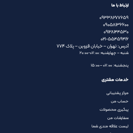
ارتباط با ما
09338277659
09058136600
09128144530
021-55459416
آدرس: تهران – خیابان قزوین – پلاک ۷۷۴
شنبه – چهارشنبه: 07:00-20:00
پنجشنبه: 07:00 – 15:00
خدمات مشتری
مرکز پشتیبانی
حساب من
پیگیری محصولات
سفارشات من
لیست علاقه مندی شما