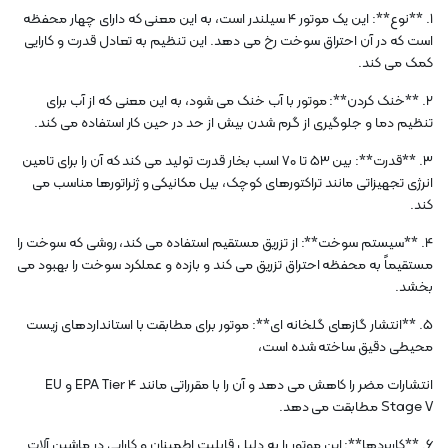
1. **نوع**: این یک موتور 4 سیلندر است، به این معنی که دارای چهار محفظه
است که در آن احتراق سوخت رخ می دهد. این تنظیم به تعادل قدرت و کارایی
کمک می کند.
2. **خنک کردن**: موتور با آب خنک می شود، به این معنی که از آب برای
تنظیم دما و جلوگیری از گرم شدن بیش از حد در حین کار استفاده می کند.
3. **قدرت**: بین 53 تا 70 اسب بخار قدرت تولید می کند که آن را برای تامین
انرژی تجهیزاتی مانند تراکتورهای کوچک، بیل مکانیکی و ژنراتورها مناسب می
کند.
4. **سیستم سوخت**: از تزریق مستقیم استفاده می کند، روشی که سوخت را
مستقیماً به محفظه احتراق تزریق می کند و بازده و عملکرد سوخت را بهبود می
بخشد.
5. **انتشار گازهای گلخانه ای**: موتور برای مطابقت با استانداردهای زیست
محیطی دقیق ساخته شده است،
انتشارات مضر را کاهش می دهد و آن را با مقرراتی مانند EPA Tier 4 و EU
Stage V مطابقت می دهد.
6. **کاربردها**: این موتور را به دلیل قابلیت اطمینان و کارایی در ماشین آلات