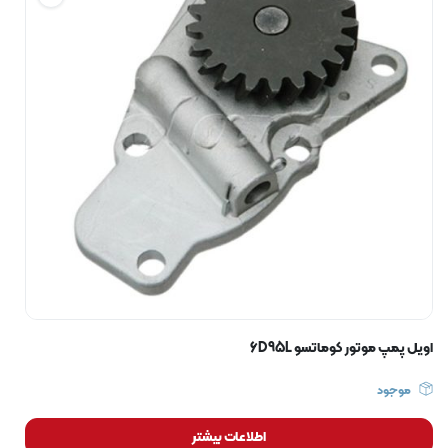
اویل پمپ موتور کوماتسو 6D95L
موجود
اطلاعات بیشتر