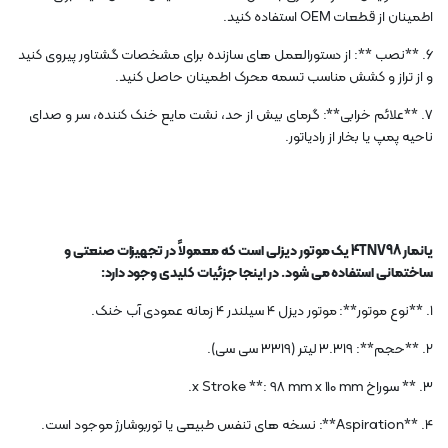
اطمینان از قطعات OEM استفاده کنید.
6. **نصب **: از دستورالعمل های سازنده برای مشخصات گشتاور پیروی کنید
و از تراز و کشش مناسب تسمه محرک اطمینان حاصل کنید.
7. **علائم خرابی**: گرمای بیش از حد، نشت مایع خنک کننده، سر و صدای
ناحیه پمپ یا بخار از رادیاتور.
یانمار 4TNV98 یک موتور دیزلی است که معمولاً در تجهیزات صنعتی و
ساختمانی استفاده می شود. در اینجا جزئیات کلیدی وجود دارد:
1. **نوع موتور**: موتور دیزل 4 سیلندر 4 زمانه عمودی آب خنک.
2. **حجم**: 3.319 لیتر (3319 سی سی).
3. ** سوراخ x Stroke **: 98 mm x 110 mm.
4. **Aspiration**: نسخه های تنفس طبیعی یا توربوشارژ موجود است.