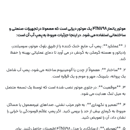
موتور یانمار 4TNV98 یک موتور دیزلی است که معمولا در تجهیزات صنعتی و
ساختمانی استفاده می شود. در اینجا جزئیات مربوط به پمپ آب آن است:
1. **عملکرد**: پمپ آب مایع خنک کننده را از طریق بلوک موتور، سرسیلندر،
رادیاتور و هسته گرمکن به گردش در می آورد تا دمای عملیاتی بهینه را حفظ
کند.
2. **ساختار **: معمولاً از چدن یا آلومینیوم ساخته می شود، پمپ آب شامل
یک پروانه، بلبرینگ، مهر و موم و یک قرقره است.
3. **موقعیت**: در جلوی موتور نصب شده است که توسط یک تسمه متصل
به میل لنگ هدایت می شود.
4. **تعمیر و نگهداری**: به طور مرتب نشتی، صداهای غیرمعمول یا مسائل
مربوط به گرمای بیش از حد را بررسی کنید. اگر پمپ علائم فرسودگی یا خرابی را
نشان داد، آن را تعویض کنید.
5. **تعویض**: از سازگاری با مدل 4TNV98 اطمینان حاصل کنید. برای