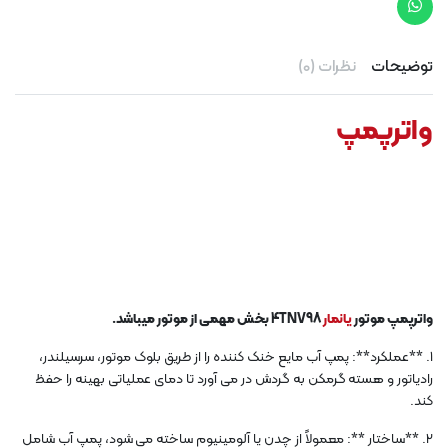
توضیحات
نظرات (0)
واترپمپ
واترپمپ موتور
یانمار
4TNV98 بخش مهمی از موتور میباشد.
1. **عملکرد**: پمپ آب مایع خنک کننده را از طریق بلوک موتور، سرسیلندر،
رادیاتور و هسته گرمکن به گردش در می آورد تا دمای عملیاتی بهینه را حفظ
کند.
2. **ساختار **: معمولاً از چدن یا آلومینیوم ساخته می شود، پمپ آب شامل