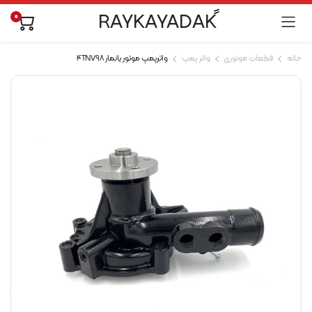
0
خانه
قطعات موتوری
واتر پمپ
واترپمپ موتور یانمار 4TNV98