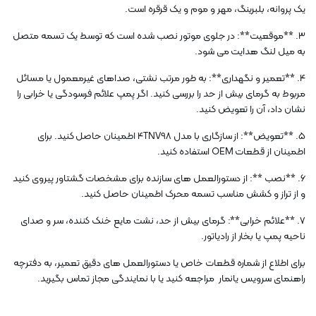
یک پروانه، بلبرینگ، مهر و موم و یک قرقره است.
3. **موقعیت**: در جلوی موتور نصب شده است که توسط یک تسمه متصل
به میل لنگ هدایت می شود.
4. **تعمیر و نگهداری**: به طور مرتب نشتی، صداهای غیرمعمول یا مسائل
مربوط به گرمای بیش از حد را بررسی کنید. اگر پمپ علائم فرسودگی یا خرابی را
نشان داد، آن را تعویض کنید.
5. **تعویض**: از سازگاری با مدل 4TNV98 اطمینان حاصل کنید. برای
اطمینان از قطعات OEM استفاده کنید.
6. **نصب **: از دستورالعمل های سازنده برای مشخصات گشتاور پیروی کنید
و از تراز و کشش مناسب تسمه محرک اطمینان حاصل کنید.
7. **علائم خرابی**: گرمای بیش از حد، نشت مایع خنک کننده، سر و صدای
ناحیه پمپ یا بخار از رادیاتور.
برای اطلاع از شماره قطعات خاص یا دستورالعمل های دقیق تعمیر، به دفترچه
راهنمای سرویس یانمار مراجعه کنید یا با نمایندگی مجاز تماس بگیرید.