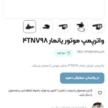
واترپمپ موتور یانمار 4TNV98
SKU:
647567220078
موجود
واترپمپ موتور یانمار 4TNV98 بخش مهمی از موتور میباشد.
در واتساپ سفارش دهید
آیا این محصول را دوست داشتید؟ اکنون به موارد دلخواه اضافه کنید و محصول
را دنبال کنید.