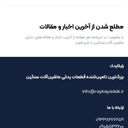
رایگان برای مدت محدود
مطلع شدن از آخرین اخبار و مقالات
با عضویت در خبرنامه هر هفته از آخرین اخبار و مقاله های دنیای
ماشین آلات سنگین با خبر شوید.
رایکایدک
بزرگ‌ترین تامین‌کننده قطعات یدکی ماشین‌آلات سنگین
info@raykayadak.ir
ارتباط با ما
09338277659
09058136600