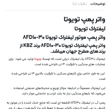
توضیحات
نظرات (0)
واتر پمپ تویوتا
لیفتراک تویوتا
واتر پمپ موتور لیفتراک تویوتا 8FD10-30
واتر پمپ لیفتراک تویوتا 8FD10-30 برند KBZ از
برندهای مطرح جهان میباشد.
لیفتراک 8FD30 یک لیفتراک دیزلی است که توسط
تویوتا
تولید می شود. برای
عملیات های سنگین با ظرفیت 3 تن طراحی شده است.
این به طور خاص برای کارهای سنگین با ظرفیت بالابری 3 تن طراحی شده
است.
این لیفتراک معمولاً در انبارها، مراکز توزیع و محیط‌های صنعتی استفاده
می‌شود که بارهای سنگین نیاز به بلند کردن و جابجایی موثر دارند.
پمپ آب در لیفتراک 8FD30 قطعه ای است که مایع خنک کننده را در موتور به
گردش در می آورد تا دمای کارکرد بهینه را حفظ کند و از گرم شدن بیش از حد