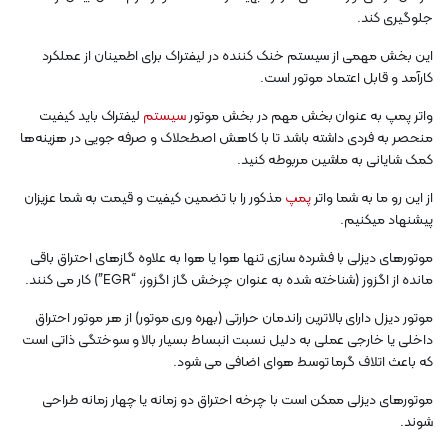
جلوگیری کند.
این بخش مهمی از سیستم خنک کننده در لیفتراک برای اطمینان از عملکرد
کارآمد و قابل اعتماد موتور است.
واتر پمپ به عنوان بخش مهم در بخش موتور
سیستم
لیفتراک باید کیفیت
منحصر به فردی داشته باشد تا با کاهش اصطحلاک و صرفه جویی در هزینه‌ها
کمک شایانی به ماشین مربوطه کنید.
از این رو ما به شما واتر
پمپ
مذکور را با تضمین کیفیت و قیمت به شما عزیزان
پیشنهاد میکنیم.
موتورهای دیزلی با فشرده سازی تنها هوا یا هوا به علاوه گازهای احتراق باقی
مانده از اگزوز (شناخته شده به عنوان چرخش گاز اگزوز، “EGR”) کار می کنند.
موتور دیزل دارای بالاترین راندمان حرارتی (بهره وری موتور) از هر موتور احتراق
داخلی یا خارجی عملی به دلیل نسبت انبساط بسیار بالا و سوختگی ذاتی است
که باعث اتلاف گرما توسط هوای اضافی می شود.
موتورهای دیزلی ممکن است با چرخه احتراق دو زمانه یا چهار زمانه طراحی
شوند.