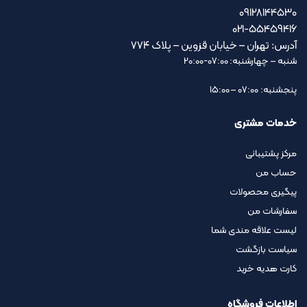
09128144530
021-55459416
آدرس: تهران – خیابان قزوین – پلاک ۷۷۴
شنبه – چهارشنبه: 07:00-20:00
پنجشنبه: 07:00 – 15:00
خدمات مشتری
مرکز پشتیبانی
حساب من
پیگیری محصولات
سفارشات من
لیست علاقه مندی شما
سیاست بازگشت
کارت هدیه خرید
اطلاعات فروشگاه