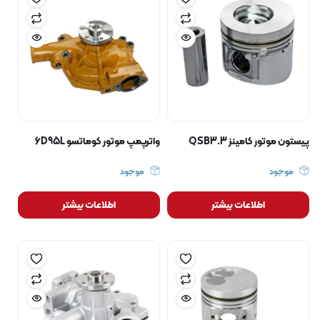
پیستون موتور کامینز QSB3.3
واترپمپ موتور کوماتسو 6D95L
موجود
موجود
اطلاعات بیشتر
اطلاعات بیشتر