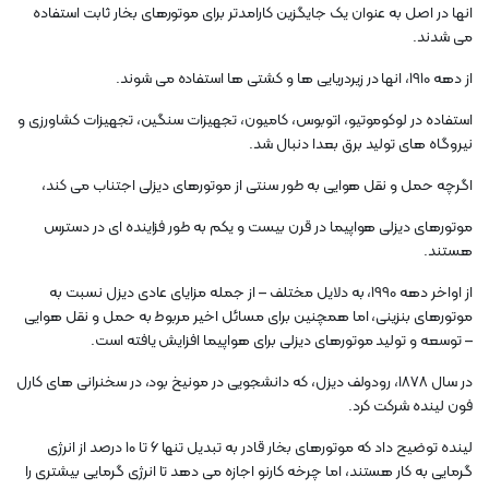
انها در اصل به عنوان یک جایگزین کارامدتر برای موتورهای بخار ثابت استفاده
می شدند.
از دهه 1910، انها در زیردریایی ها و کشتی ها استفاده می شوند.
استفاده در لوکوموتیو، اتوبوس، کامیون، تجهیزات سنگین، تجهیزات کشاورزی و
نیروگاه های تولید برق بعدا دنبال شد.
اگرچه حمل و نقل هوایی به طور سنتی از موتورهای دیزلی اجتناب می کند،
موتورهای دیزلی هواپیما در قرن بیست و یکم به طور فزاینده ای در دسترس
هستند.
از اواخر دهه 1990، به دلایل مختلف – از جمله مزایای عادی دیزل نسبت به
موتورهای بنزینی، اما همچنین برای مسائل اخیر مربوط به حمل و نقل هوایی
– توسعه و تولید موتورهای دیزلی برای هواپیما افزایش یافته است.
در سال 1878، رودولف دیزل، که دانشجویی در مونیخ بود، در سخنرانی های کارل
فون لینده شرکت کرد.
لینده توضیح داد که موتورهای بخار قادر به تبدیل تنها ۶ تا ۱۰ درصد از انرژی
گرمایی به کار هستند، اما چرخه کارنو اجازه می دهد تا انرژی گرمایی بیشتری را