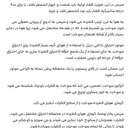
سپس در این صورت فشار اولیه باید شصت و چهار اتمسفر باشد، یا برای 800
درجه سانتیگراد فشار باید نود اتمسفر باشد و غیره.
به هوا به این ترتیب فشرده می شود و سپس به تدریج از بیرونی معرفی می
شود سوخت ریز تقسیم شده، که در مقدمه مشتعل می شود، زیرا هوا در دمای
بسیار بالاتر از نقطه اشتعال سوخت است.
موتور احتراق داخلی دیزل با استفاده از هوای گرم بسیار فشرده برای احتراق
سوخت به جای استفاده از یک شمع جرقه (احتراق فشرده سازی به جای احتراق
جرقه) از چرخه اتو بنزینی متفاوت است.
این ممکن است در بالای پیستون یا یک محفظه پیش بسته به طراحی موتور
اجتناب شود.
انژکتور سوخت تضمین می کند که سوخت به قطرات کوچک شکسته می شود
و سوخت به طور مساوی توزیع می شود.
گرمای هوای فشرده سوخت را از سطح قطرات تبخیر می کند.
سپس بخار توسط گرمای هوای فشرده در محفظه احتراق مشتعل می شود،
قطرات همچنان از سطوح خود تبخیر می شوند و می سوزند و کوچکتر می
شوند تا زمانی که تمام سوخت موجود در قطرات سوزانده شود.