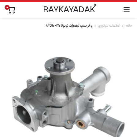
0
خانه
قطعات موتوری
واتر پمپ لیفتراک تویوتا 8FD10-30