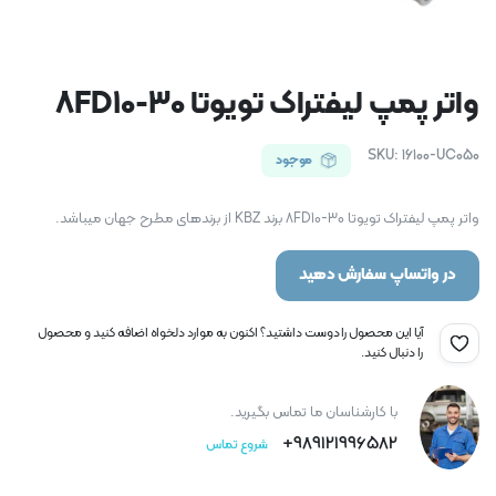
واتر پمپ لیفتراک تویوتا 8FD10-30
SKU:
16100-UC050
موجود
واتر پمپ لیفتراک تویوتا 8FD10-30 برند KBZ از برندهای مطرح جهان میباشد.
در واتساپ سفارش دهید
آیا این محصول را دوست داشتید؟ اکنون به موارد دلخواه اضافه کنید و محصول
را دنبال کنید.
با کارشناسان ما تماس بگیرید.
989121996582+
شروع تماس