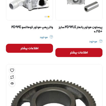
پیستون موتور یانمار 4D94LE سایز
واتر پمپ موتور کوماتسو 4D94E
+0.25
موجود
موجود
اطلاعات بیشتر
اطلاعات بیشتر