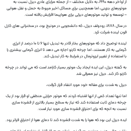
از اواخر دهه 1990، به دلایل مختلف – از جمله مزایای عادی دیزل نسبت به
موتورهای بنزینی، اما همچنین برای مسائل اخیر مربوط به حمل و نقل هوایی
– توسعه و تولید موتورهای دیزلی برای هواپیما افزایش یافته است.
در سال 1878، رودولف دیزل، که دانشجویی در مونیخ بود، در سخنرانی های کارل
فون لینده شرکت کرد.
لینده توضیح داد که موتورهای بخار قادر به تبدیل تنها ۶ تا ۱۰ درصد از انرژی
گرمایی به کار هستند، اما چرخه کارنو اجازه می دهد تا انرژی گرمایی بیشتری را
با استفاده از تغییر ایزوترمال در شرایط به کار تبدیل کند.
به گفته دیزل، این ایده ایجاد یک موتور بسیار کارامد است که می تواند در چرخه
کارنو کار کند. دیزل نیز معرفی شد
دیزل به شدت برای مقاله خود مورد انتقاد قرار گرفت،
اما تنها تعداد کمی از انها اشتباه کردند که موتور حرارتی منطقی او قرار بود از یک
چرخه دمای ثابت استفاده کند که نیاز به سطح بسیار بالاتری از فشرده سازی
نسبت به انچه که برای احتراق فشرده سازی مورد نیاز است.
ایده دیزل این بود که هوا را به شدت فشرده کند تا دمای هوا از احتراق فراتر رود.