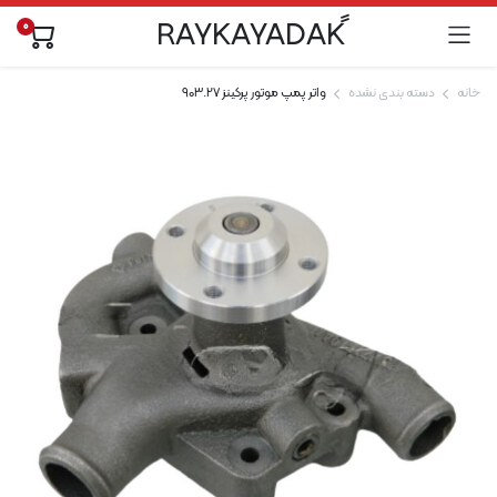
0
خانه
دسته بندی نشده
واتر پمپ موتور پرکینز 903.27