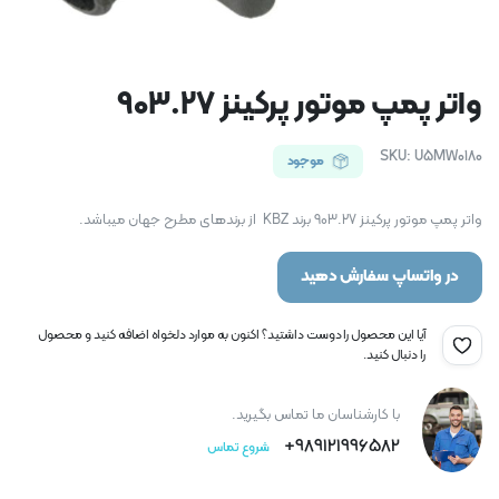
واتر پمپ موتور پرکینز 903.27
SKU:
U5MW0180
موجود
واتر پمپ موتور پرکینز 903.27 برند KBZ از برندهای مطرح جهان میباشد.
در واتساپ سفارش دهید
آیا این محصول را دوست داشتید؟ اکنون به موارد دلخواه اضافه کنید و محصول
را دنبال کنید.
با کارشناسان ما تماس بگیرید.
989121996582+
شروع تماس