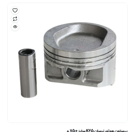
پیستون موتور نیسان K25 سایز +0.75