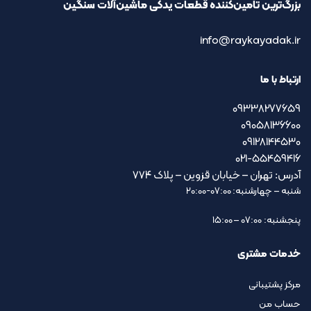
بزرگ‌ترین تامین‌کننده قطعات یدکی ماشین‌آلات سنگین
info@raykayadak.ir
ارتباط با ما
09338277659
09058136600
09128144530
021-55459416
آدرس: تهران – خیابان قزوین – پلاک ۷۷۴
شنبه – چهارشنبه: 07:00-20:00
پنجشنبه: 07:00 – 15:00
خدمات مشتری
مرکز پشتیبانی
حساب من