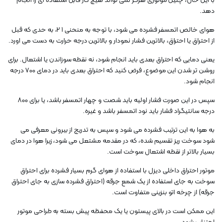
با این حال، چنین موتوری هرگز نمی تواند هیچ کار قابل استفاده ای را انجام
دهد.
هوای خالص اتمسفر فشرده می شود، با توجه به منحنی 1 2، به حدی که قبل
از احتراق یا احتراق، بالاترین فشار نمودار و بالاترین درجه حرارت به دست می اورد.
یعنی دمایی که احتراق بعدی باید انجام شود، نه نقطه سوزاندن یا اشتعال. برای
روشن تر شدن این موضوع، فرض کنید که احتراق بعدی باید در دمای 700 درجه
انجام شود.
سپس در این صورت فشار اولیه باید شصت و چهار اتمسفر باشد، یا برای 800
درجه سانتیگراد فشار باید نود اتمسفر باشد و غیره.
به هوا به این ترتیب فشرده می شود و سپس به تدریج از بیرونی معرفی می
شود سوخت ریز تقسیم شده، که در مقدمه مشتعل می شود، زیرا هوا در دمای
بسیار بالاتر از نقطه اشتعال سوخت است.
موتور احتراق داخلی دیزل با استفاده از هوای گرم بسیار فشرده برای احتراق
سوخت به جای استفاده از یک شمع جرقه (احتراق فشرده سازی به جای احتراق
جرقه) از چرخه اتو بنزینی متفاوت است.
این ممکن است در بالای پیستون یا یک محفظه پیش بسته به طراحی موتور