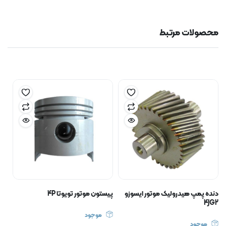
محصولات مرتبط
دنده پمپ هیدرولیک موتور ایسوزو
پیستون موتور تویوتا 4P
4JG2
موجود
موجود