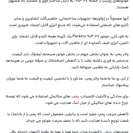
موتورهای پرکینز، از جمله 903.27، به دلیل ساختار قوی و عملکرد بالا مشهور
هستند.
آنها معمولاً در ژنراتورها، تجهیزات ساختمانی، ماشین‌آلات کشاورزی و سایر
کاربردهای صنعتی استفاده می‌شوند که منبع انرژی قابل اعتماد ضروری است.
به طور کلی، موتور Perkins 903.27 یک گزینه همه کاره و قابل اعتماد برای
تامین انرژی طیف گسترده ای از ماشین آلات و تجهیزات است.
واتر پمپ به عنوان بخش مهم در بخش موتور سیستم لیفتراک باید کیفیت
منحصر به فردی داشته باشد تا با کاهش اصطحلاک و صرفه جویی در هزینه‌ها
کمک شایانی به ماشین مربوطه کنید.
از این رو ما به شما واتر پمپ مذکور را با تضمین کیفیت و قیمت به شما عزیزان
پیشنهاد میکنیم.
برای سادگی و قابلیت اطمینان،
پمپ
های مکانیکی استفاده می شود که توسط
چرخ دنده های مکانیکی از میل لنگ هدایت می شود.
کاهش سرعت پمپ مفید است و بنابراین معمول است که پمپ را از بادامک یا
شفت توزیع کننده هدایت کنید که با نصف سرعت موتور می چرخد.
موتورهای دیزلی با فشرده سازی تنها هوا یا هوا به علاوه گازهای احتراق باقی