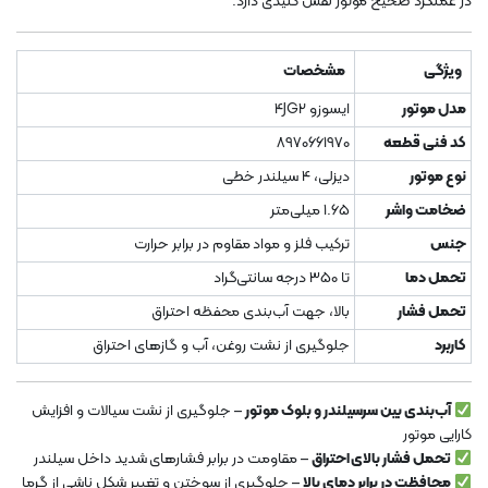
در عملکرد صحیح موتور نقش کلیدی دارد.
ویژگی
مشخصات
مدل موتور
ایسوزو 4JG2
کد فنی قطعه
8970661970
نوع موتور
دیزلی، 4 سیلندر خطی
ضخامت واشر
1.65 میلی‌متر
جنس
ترکیب فلز و مواد مقاوم در برابر حرارت
تحمل دما
تا 350 درجه سانتی‌گراد
تحمل فشار
بالا، جهت آب‌بندی محفظه احتراق
کاربرد
جلوگیری از نشت روغن، آب و گازهای احتراق
آب‌بندی بین سرسیلندر و بلوک موتور
– جلوگیری از نشت سیالات و افزایش
کارایی موتور
تحمل فشار بالای احتراق
– مقاومت در برابر فشارهای شدید داخل سیلندر
محافظت در برابر دمای بالا
– جلوگیری از سوختن و تغییر شکل ناشی از گرما