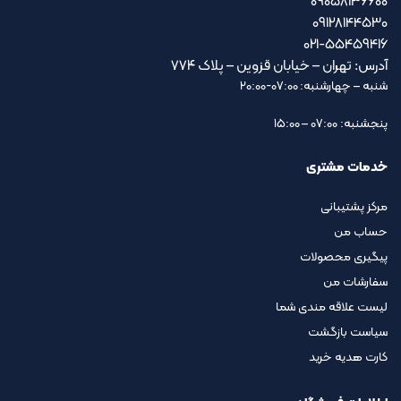
09058136600
09128144530
021-55459416
آدرس: تهران – خیابان قزوین – پلاک ۷۷۴
شنبه – چهارشنبه: 07:00-20:00
پنجشنبه: 07:00 – 15:00
خدمات مشتری
مرکز پشتیبانی
حساب من
پیگیری محصولات
سفارشات من
لیست علاقه مندی شما
سیاست بازگشت
کارت هدیه خرید