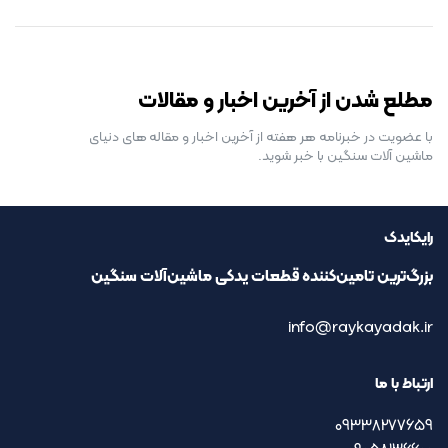
رایگان برای مدت محدود
مطلع شدن از آخرین اخبار و مقالات
با عضویت در خبرنامه هر هفته از آخرین اخبار و مقاله های دنیای
ماشین آلات سنگین با خبر شوید.
رایکایدک
بزرگ‌ترین تامین‌کننده قطعات یدکی ماشین‌آلات سنگین
info@raykayadak.ir
ارتباط با ما
09338277659