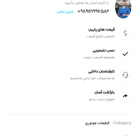
با کارشناسان ما تماس بگیرید.
989121996582+
شروع تماس
قیمت های پایین
تضمین تطابق قیمت
نصب تضمینی
همیشه قسمت درست
کارشناسان داخلی
ما محصولات خود را می شناسیم
بازگشت آسان
سریع و بدون دردسر
Category:
قطعات موتوری