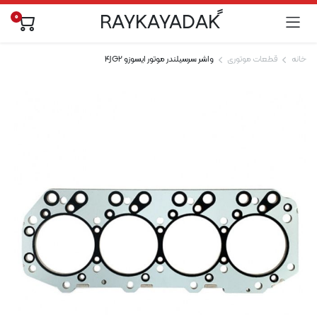
0
خانه
قطعات موتوری
واشر سرسیلندر موتور ایسوزو 4JG2