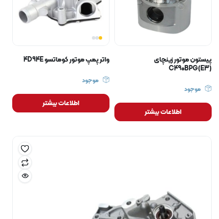
پیستون موتور زینچای
واتر پمپ موتور کوماتسو 4D94E
C490BPG(E3)
موجود
موجود
اطلاعات بیشتر
اطلاعات بیشتر