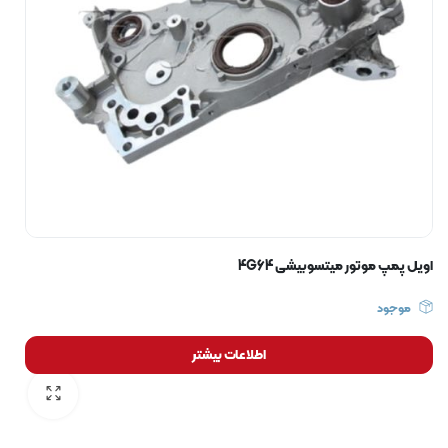
اویل پمپ موتور میتسوبیشی 4G64
موجود
اطلاعات بیشتر