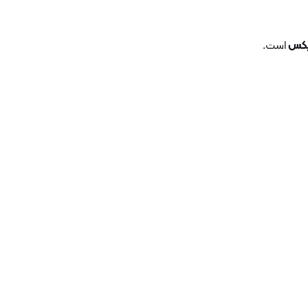
بکس
است.