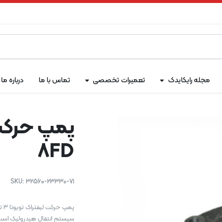
مجله رایکایدک
تعمیرات تخصصی
تماس با ما
درباره ما
8FD
SKU:
32560-23330-71
سیستم انتقال هیدرولیک است