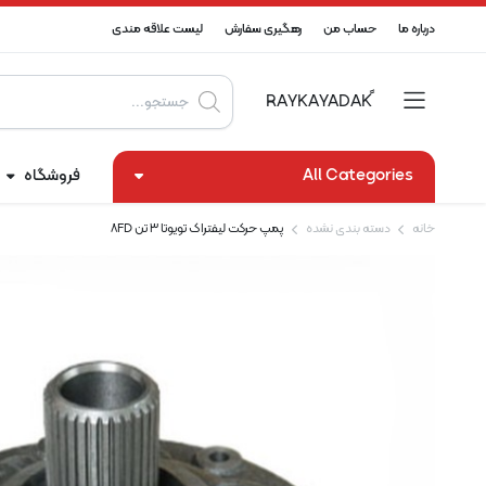
درباره ما
حساب من
رهگیری سفارش
لیست علاقه مندی
Products
search
All Categories
فروشگاه
خانه
دسته بندی نشده
پمپ حرکت لیفتراک تویوتا ۳ تن 8FD