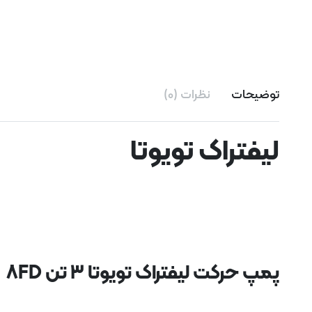
توضیحات
نظرات (0)
لیفتراک تویوتا
پمپ حرکت لیفتراک تویوتا ۳ تن 8FD