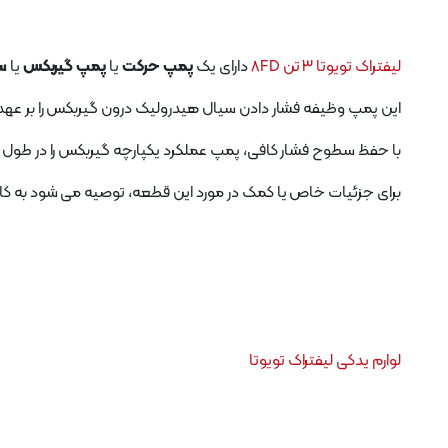
لیفتراک تویوتا ۳ تن 8FD
دارای یک
پمپ حرکت
یا
پمپ گیربکس
یا
س
این پمپ وظیفه فشار دادن سیال هیدرولیک درون گیربکس را بر عهده دا
با حفظ سطوح فشار کافی، پمپ عملکرد یکپارچه گیربکس را در طول و
برای جزئیات خاص یا کمک در مورد این قطعه، توصیه می شود به کارش
لوارم یدکی لیفتراک تویوتا