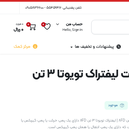
تلفن پشتیبانی: 55459416 - 09058136600
حساب من
0 مورد
0
0
0
﷼
Hello, Sign In
پیشنهادات و تخفیف ها
مرکز کمک
پمپ حرکت لیفتراک تویوتا ۳ تن
موجود
پمپ حرکت لیفتراک تویوتا ۳ تن 8FD | لیفتراک تویوتا ۳ تن 8FD دارای یک پمپ حرکت یا پمپ گیربکس یا
 که دارای یک پمپ انتقال یا همان پمپ گیربکس است.