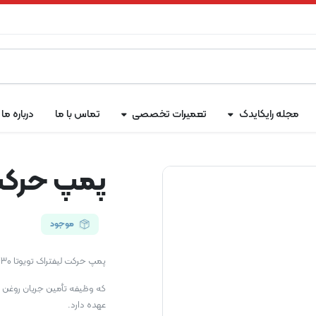
مجله رایکایدک
تعمیرات تخصصی
تماس با ما
درباره ما
پمپ حرکت لی
موجود
پمپ حرکت لیفتراک تویوتا 8FD30 یکی از قطعات اصلی و حیاتی سیستم هیدرولیک لیفتراک است
که وظیفه تأمین جریان روغن ه
عهده دارد.