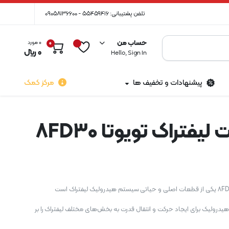
تلفن پشتیبانی: 55459416 - 09058136600
حساب من
0 مورد
0
0
﷼
Hello, Sign In
پیشنهادات و تخفیف ها
مرکز کمک
فتراک تویوتا 8FD30
یدرولیک برای ایجاد حرکت و انتقال قدرت به بخش‌های مختلف لیفتراک را بر