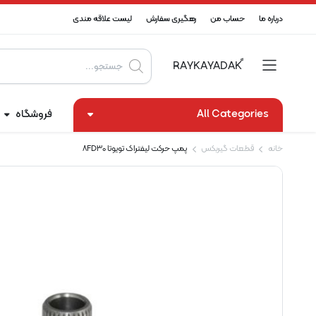
درباره ما
حساب من
رهگیری سفارش
لیست علاقه مندی
Products
search
All Categories
فروشگاه
خانه
قطعات گیربکس
پمپ حرکت لیفتراک تویوتا 8FD30