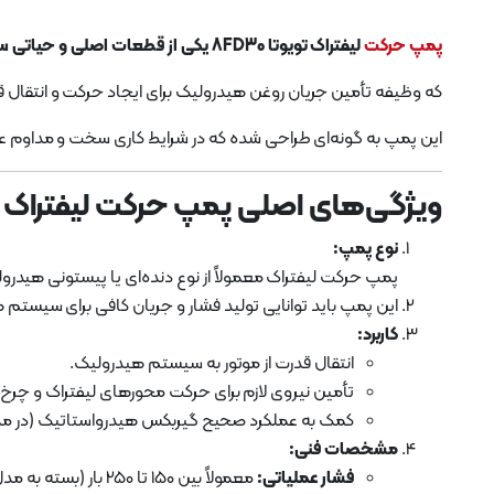
پمپ حرکت
لیفتراک تویوتا 8FD30 یکی از قطعات اصلی و حیاتی سیستم هیدرولیک لیفتراک است
که وظیفه تأمین جریان روغن هیدرولیک برای ایجاد حرکت و انتقال ق
این پمپ به گونه‌ای طراحی شده که در شرایط کاری سخت و مداوم عمل
ویژگی‌های اصلی پمپ حرکت لیفتراک تویوتا 
نوع پمپ:
پمپ حرکت لیفتراک معمولاً از نوع دنده‌ای یا پیستونی هیدرولی
این پمپ باید توانایی تولید فشار و جریان کافی برای سیستم ه
کاربرد:
انتقال قدرت از موتور به سیستم هیدرولیک.
تأمین نیروی لازم برای حرکت محورهای لیفتراک و چرخ‌
کمک به عملکرد صحیح گیربکس هیدرواستاتیک (در مدل
مشخصات فنی:
فشار عملیاتی:
معمولاً بین 150 تا 250 بار (بسته به مدل).