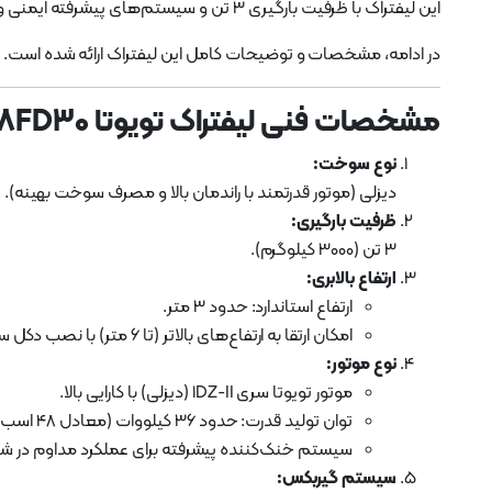
این لیفتراک با ظرفیت بارگیری 3 تن و سیستم‌های پیشرفته ایمنی و کاربری، یکی از بهترین انتخاب‌ها برای محیط‌های صنعتی و انبارها محسوب می‌شود.
در ادامه، مشخصات و توضیحات کامل این لیفتراک ارائه شده است.
مشخصات فنی لیفتراک تویوتا 8FD30
نوع سوخت:
دیزلی (موتور قدرتمند با راندمان بالا و مصرف سوخت بهینه).
ظرفیت بارگیری:
3 تن (3000 کیلوگرم).
ارتفاع بالابری:
ارتفاع استاندارد: حدود 3 متر.
امکان ارتقا به ارتفاع‌های بالاتر (تا 6 متر) با نصب دکل سه‌مرحله‌ای (تریپلکس).
نوع موتور:
موتور تویوتا سری 1DZ-II (دیزلی) با کارایی بالا.
توان تولید قدرت: حدود 36 کیلووات (معادل 48 اسب بخار).
سیستم خنک‌کننده پیشرفته برای عملکرد مداوم در ش
سیستم گیربکس: