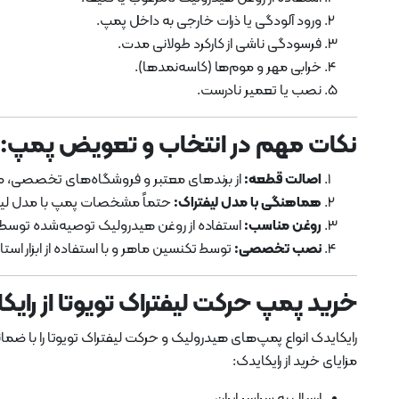
ورود آلودگی یا ذرات خارجی به داخل پمپ.
فرسودگی ناشی از کارکرد طولانی مدت.
خرابی مهر و موم‌ها (کاسه‌نمدها).
نصب یا تعمیر نادرست.
نکات مهم در انتخاب و تعویض پمپ:
اصالت قطعه:
از برندهای معتبر و فروشگاه‌های تخصصی، مان
هماهنگی با مدل لیفتراک:
حتماً مشخصات پمپ با مدل لیفتراک (8FD30) مطابقت د
روغن مناسب:
استفاده از روغن هیدرولیک توصیه‌شده توسط 
نصب تخصصی:
توسط تکنسین ماهر و با استفاده از ابزار استا
خرید پمپ حرکت لیفتراک تویوتا از رایک
رایکایدک انواع پمپ‌های هیدرولیک و حرکت لیفتراک تویوتا را با ضما
مزایای خرید از رایکایدک:
ارسال به سراسر ایران.