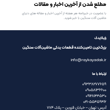
مطلع شدن از آخرین اخبار و مقالات
با عضویت در خبرنامه هر هفته از آخرین اخبار و مقاله های دنیای
ماشین آلات سنگین با خبر شوید.
رایکایدک
بزرگ‌ترین تامین‌کننده قطعات یدکی ماشین‌آلات سنگین
info@raykayadak.ir
ارتباط با ما
09338277659
09058136600
09128144530
021-55459416
آدرس: تهران – خیابان قزوین – پلاک ۷۷۴