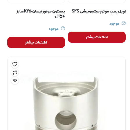
اویل پمپ موتور میتسوبیشی S4S
پیستون موتور نیسان K25 سایز
+0.25
موجود
موجود
اطلاعات بیشتر
اطلاعات بیشتر