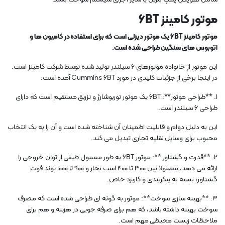
موتور کامینز 6BT
موتور کامینز 6BT یک موتور دیزلی است که برای استفاده در کامیون ها و
اتوبوس های سنگین طراحی شده است.
این موتور از خانواده موتورهای 6 سیلندر تولید شده توسط شرکت کامینز است.
در اینجا برخی از جزئیات کلیدی در مورد Cummins 6BT آمده است:
1. **طراحی موتور**: 6BT یک موتور توربوشارژ و تزریق مستقیم است که دارای
طراحی 6 سیلندر است.
این به دلیل دوام و قابلیت اطمینان آن شناخته شده است و آن را به یک انتخاب
محبوب برای وسایل نقلیه تجاری تبدیل می کند.
2. **قدرت و گشتاور **: موتور 6BT به طور معمول طیفی از توان خروجی را
ارائه می دهد، معمولا بین 300 تا 400 اسب بخار و 900 تا 1000 پوند فوت
گشتاور، بسته به پیکربندی و کاربرد خاص.
3. **بهینه سازی سوخت**: موتور به گونه ای طراحی شده است که مصرف
سوخت بهینه داشته باشد، که هم برای صرفه جویی در هزینه و هم برای
ملاحظات زیست محیطی مهم است.