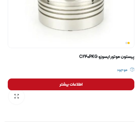
پیستون موتور ایسوزو C240PKG
موجود
اطلاعات بیشتر
رایگان برای مدت محدود