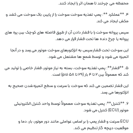
محفظه می چرخند تا همان اثر را ایجاد کنند.
4. **عملکرد **: پمپ تغذیه سوخت سوخت را از پایین باک سوخت می کشد و
مکش ایجاد می کند.
سپس پروانه سوخت را با فشار دادن آن از طریق فاصله های کوچک بین پره های
پروانه یا چرخ دنده ها تحت فشار قرار می دهد.
این سوخت تحت فشار سپس به انژکتورهای سوخت موتور می رسد و در آنجا
اتمیزه می شود و توسط شمع ها مشتعل می شود.
5. **فشار**: پمپ تغذیه سوخت، بسته به نیاز موتور، فشار خاصی را تولید می
کند که معمولاً بین 2 تا 4 بار (29 تا 58 psi) است.
این فشار تضمین می کند که سوخت با سرعت و سطح اتمیزه شدن صحیح به
انژکتورها می رسد.
6. **کنترل**: پمپ تغذیه سوخت معمولاً توسط واحد کنترل الکترونیکی
موتور (ECU) کنترل می شود.
ECU سرعت و فشار پمپ را بر اساس عواملی مانند دور موتور، بار، دما و
موقعیت دریچه گاز تنظیم می کند.