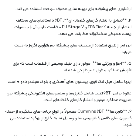
از فناوری های پیشرفته برای بهینه سازی مصرف سوخت استفاده می کند.
4. **تطابق با انتشار گازهای گلخانه ای**: 6BT با استانداردهای مختلف
انتشار، از جمله EPA Tier 4 و EU Stage V مطابقت دارد و آن را با مقررات
زیست محیطی سختگیرانه مطابقت می دهد.
این امر از طریق استفاده از سیستم‌های پیشرفته پس‌فرآوری اگزوز به دست
می‌آید.
5. **اجزا و ویژگی ها**: موتور دارای طیف وسیعی از قطعات است که برای
افزایش عملکرد و طول عمر طراحی شده اند.
اینها شامل میل لنگ قوی، پیستون های آهنگری و بلوک سیلندر بادوام است.
علاوه بر این، 6BT اغلب شامل کنترل‌ها و سنسورهای الکترونیکی پیشرفته برای
مدیریت عملکرد موتور و انتشار گازهای گلخانه‌ای است.
6. **کاربردها**: Cummins 6BT معمولاً در انواع برنامه های سنگین، از جمله
کامیون های کلاس 8، اتوبوس ها و وسایل نقلیه خارج از بزرگراه استفاده می
شود.