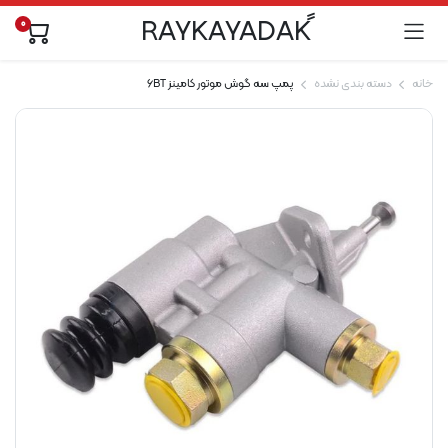
0
خانه
دسته بندی نشده
پمپ سه گوش موتور کامینز 6BT