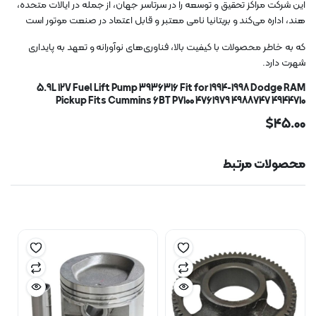
این شرکت مراکز تحقیق و توسعه را در سرتاسر جهان، از جمله در ایالات متحده،
هند، اداره می‌کند و بریتانیا نامی معتبر و قابل اعتماد در صنعت موتور است
که به خاطر محصولات با کیفیت بالا، فناوری‌های نوآورانه و تعهد به پایداری
شهرت دارد.
5.9L 12V Fuel Lift Pump 3936316 Fit for 1994-1998 Dodge RAM
Pickup Fits Cummins 6BT P7100 4761979 4988747 4944710
$45.00
محصولات مرتبط