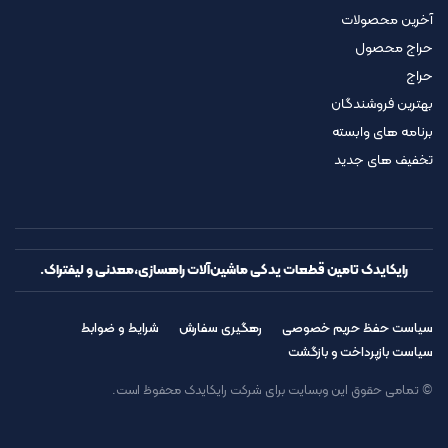
آخرین محصولات
حراج محصول
حراج
بهترین فروشندگان
برنامه های وابسته
تخفیف های جدید
رایکایدک تامین قطعات یدکی ماشین‌آلات راهسازی،معدنی و لیفتراک.
سیاست حفظ حریم خصوصی
رهگیری سفارش
شرایط و ضوابط
سیاست بازپرداخت و بازگشت
© تمامی حقوق این وبسایت برای شرکت رایکایدک محفوظ است.