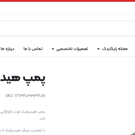
مجله رایکایدک
تعمیرات تخصصی
تماس با ما
درباره ما
پمپ هیدرول
SKU:
YT13PL31313PL711
کند.
با کشیدن سیال هیدرولیک از م