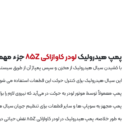
پمپ هیدرولیک
لودر کاوازاکی 85Z
جزء مهمی
با کشیدن سیال هیدرولیک از مخزن و سپس پمپاژ آن از طریق سیستم ب
این سیال هیدرولیک برای کنترل حرکت این قطعات استفاده می شود و به
پمپ معمولاً توسط موتور لودر به حرکت در می‌آید که نیروی لازم را ب
پمپ مجهز به سوپاپ ها و سایر قطعات برای تنظیم جریان سیال هید
به طور خلاصه، پمپ هیدرولیک در لودر کاوازاکی 85Z نقش حیاتی در تامین انرژی سیستم هیدرولیک دستگاه ایفا می کند و به اپراتور اجازه می دهد تا حرکت بوم، بازو و سطل را با دقت و سهولت کنترل کند.