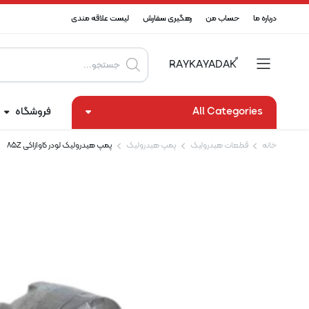
درباره ما
حساب من
رهگیری سفارش
لیست علاقه مندی
Products
search
All Categories
فروشگاه
خانه
قطعات هیدرولیک
پمپ هیدرولیک
پمپ هیدرولیک لودر کاوازاکی 85Z