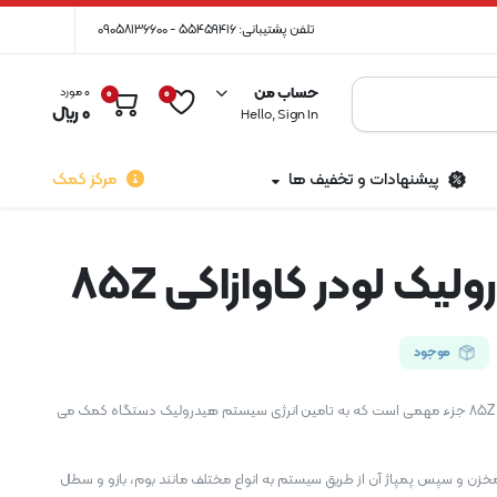
تلفن پشتیبانی: 55459416 - 09058136600
حساب من
0 مورد
0
0
0
﷼
Hello, Sign In
پیشنهادات و تخفیف ها
مرکز کمک
یک لودر کاوازاکی 85Z
موجود
پمپ هیدرولیک لودر کاوازاکی 85Z جزء مهمی است که به تامین انرژی سیستم هیدرولیک دستگاه کمک می
خزن و سپس پمپاژ آن از طریق سیستم به انواع مختلف مانند بوم، بازو و سطل