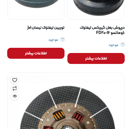
درپوش بغل گیربکس لیفتراک
توربین لیفتراک نیسان J01
کوماتسو 16-FD20
موجود
موجود
اطلاعات بیشتر
اطلاعات بیشتر