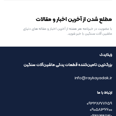
رایگان برای مدت محدود
مطلع شدن از آخرین اخبار و مقالات
با عضویت در خبرنامه هر هفته از آخرین اخبار و مقاله های دنیای
ماشین آلات سنگین با خبر شوید.
رایکایدک
بزرگ‌ترین تامین‌کننده قطعات یدکی ماشین‌آلات سنگین
info@raykayadak.ir
ارتباط با ما
09338277659
09058136600