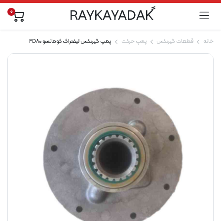
0
خانه
قطعات گیربکس
پمپ حرکت
پمپ گیربکس لیفتراک کوماتسو FD80