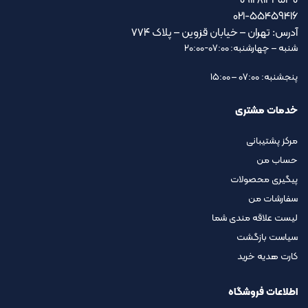
09128144530
021-55459416
آدرس: تهران – خیابان قزوین – پلاک ۷۷۴
شنبه – چهارشنبه: 07:00-20:00
پنجشنبه: 07:00 – 15:00
خدمات مشتری
مرکز پشتیبانی
حساب من
پیگیری محصولات
سفارشات من
لیست علاقه مندی شما
سیاست بازگشت
کارت هدیه خرید
اطلاعات فروشگاه