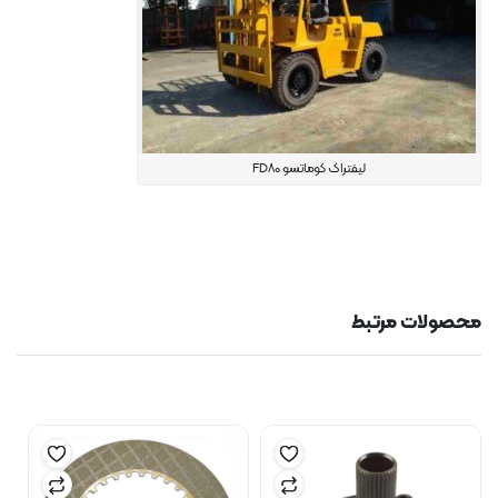
لیفتراک کوماتسو FD80
محصولات مرتبط