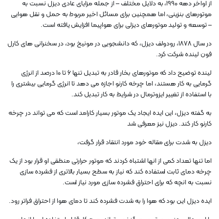
از اواخر دهه 1990، به دلایل مختلف – از جمله مزایای عادی دیزل نسبت به
موتورهای بنزینی، اما همچنین برای مسائل اخیر مربوط به حمل و نقل هوایی
– توسعه و تولید موتورهای دیزلی برای هواپیما افزایش یافته است.
در سال 1878، رودولف دیزل، که دانشجویی در مونیخ بود، در سخنرانی های کارل
فون لینده شرکت کرد.
لینده توضیح داد که موتورهای بخار قادر به تبدیل تنها ۶ تا ۱۰ درصد از انرژی
گرمایی به کار هستند، اما چرخه کارنو اجازه می دهد تا انرژی گرمایی بیشتری را
با استفاده از تغییر ایزوترمال در شرایط به کار تبدیل کند.
به گفته دیزل، این ایده ایجاد یک موتور بسیار کارامد است که می تواند در چرخه
کارنو کار کند. دیزل نیز معرفی شد
دیزل به شدت برای مقاله خود مورد انتقاد قرار گرفت،
اما تنها تعداد کمی از انها اشتباه کردند که موتور حرارتی منطقی او قرار بود از یک
چرخه دمای ثابت استفاده کند که نیاز به سطح بسیار بالاتری از فشرده سازی
نسبت به انچه که برای احتراق فشرده سازی مورد نیاز است.
ایده دیزل این بود که هوا را به شدت فشرده کند تا دمای هوا از احتراق فراتر رود.