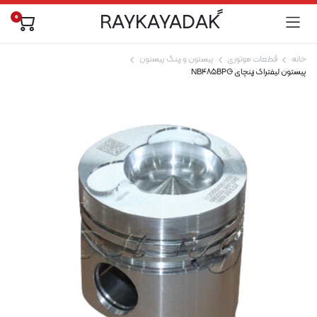
0
خانه
قطعات موتوری
پیستون و رینگ پیستون
پیستون لیفتراک زینچای NB485BPG