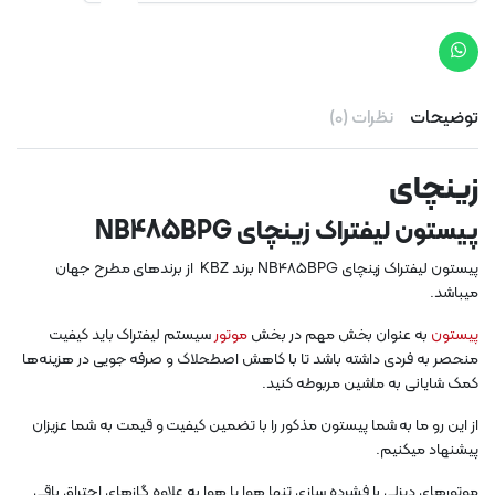
توضیحات
نظرات (0)
زینچای
پیستون لیفتراک زینچای NB485BPG
پیستون لیفتراک زینچای NB485BPG برند KBZ از برندهای مطرح جهان
میباشد.
پیستون
به عنوان بخش مهم در بخش
موتور
سیستم لیفتراک باید کیفیت
منحصر به فردی داشته باشد تا با کاهش اصطحلاک و صرفه جویی در هزینه‌ها
کمک شایانی به ماشین مربوطه کنید.
از این رو ما به شما پیستون مذکور را با تضمین کیفیت و قیمت به شما عزیزان
پیشنهاد میکنیم.
موتورهای دیزلی با فشرده سازی تنها هوا یا هوا به علاوه گازهای احتراق باقی