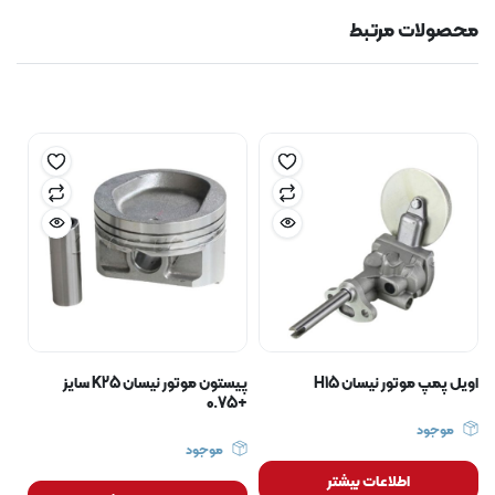
محصولات مرتبط
اویل پمپ موتور نیسان H15
پیستون موتور نیسان K25 سایز
+0.75
موجود
موجود
اطلاعات بیشتر