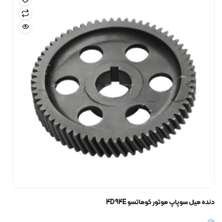
دنده میل سوپاپ موتور کوماتسو 4D94E