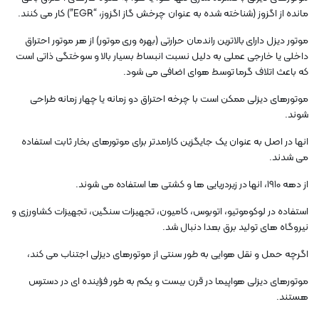
مانده از اگزوز (شناخته شده به عنوان چرخش گاز اگزوز، “EGR”) کار می کنند.
موتور دیزل دارای بالاترین راندمان حرارتی (بهره وری موتور) از هر موتور احتراق
داخلی یا خارجی عملی به دلیل نسبت انبساط بسیار بالا و سوختگی ذاتی است
که باعث اتلاف گرما توسط هوای اضافی می شود.
موتورهای دیزلی ممکن است با چرخه احتراق دو زمانه یا چهار زمانه طراحی
شوند.
انها در اصل به عنوان یک جایگزین کارامدتر برای موتورهای بخار ثابت استفاده
می شدند.
از دهه 1910، انها در زیردریایی ها و کشتی ها استفاده می شوند.
استفاده در لوکوموتیو، اتوبوس، کامیون، تجهیزات سنگین، تجهیزات کشاورزی و
نیروگاه های تولید برق بعدا دنبال شد.
اگرچه حمل و نقل هوایی به طور سنتی از موتورهای دیزلی اجتناب می کند،
موتورهای دیزلی هواپیما در قرن بیست و یکم به طور فزاینده ای در دسترس
هستند.