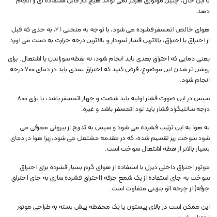
با این حال، چنین موتوری هرگز نمی تواند هیچ کار قابل استفاده ای را انجام
دهد.
هوای خالص اتمسفر فشرده می شود، با توجه به منحنی 1 2، به حدی که قبل
از احتراق یا احتراق، بالاترین فشار نمودار و بالاترین درجه حرارت به دست می اورد.
یعنی دمایی که احتراق بعدی باید انجام شود، نه نقطه سوزاندن یا اشتعال. برای
روشن تر شدن این موضوع، فرض کنید که احتراق بعدی باید در دمای 700 درجه
انجام شود.
سپس در این صورت فشار اولیه باید شصت و چهار اتمسفر باشد، یا برای 800
درجه سانتیگراد فشار باید نود اتمسفر باشد و غیره.
به هوا به این ترتیب فشرده می شود و سپس به تدریج از بیرونی معرفی می
شود سوخت ریز تقسیم شده، که در مقدمه مشتعل می شود، زیرا هوا در دمای
بسیار بالاتر از نقطه اشتعال سوخت است.
موتور احتراق داخلی دیزل با استفاده از هوای گرم بسیار فشرده برای احتراق
سوخت به جای استفاده از یک شمع جرقه (احتراق فشرده سازی به جای احتراق
جرقه) از چرخه اتو بنزینی متفاوت است.
این ممکن است در بالای پیستون یا یک محفظه پیش بسته به طراحی موتور