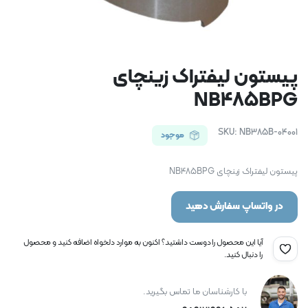
پیستون لیفتراک زینچای
NB485BPG
SKU:
NB385B-04001
موجود
پیستون لیفتراک زینچای NB485BPG
در واتساپ سفارش دهید
آیا این محصول را دوست داشتید؟ اکنون به موارد دلخواه اضافه کنید و محصول
را دنبال کنید.
با کارشناسان ما تماس بگیرید.