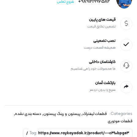
989121996582+
شروع تماس
قیمت های پایین
تضمین تطابق قیمت
نصب تضمینی
همیشه قسمت درست
کارشناسان داخلی
ما محصولات خود را می شناسیم
بازگشت آسان
سریع و بدون دردسر
,
,
,
Categories:
قطعات لیفتراک
پیستون و رینگ پیستون
دسته بندی نشده
قطعات موتوری
Tag:
https://www.raykayadak.ir/product/---c490bpge3/