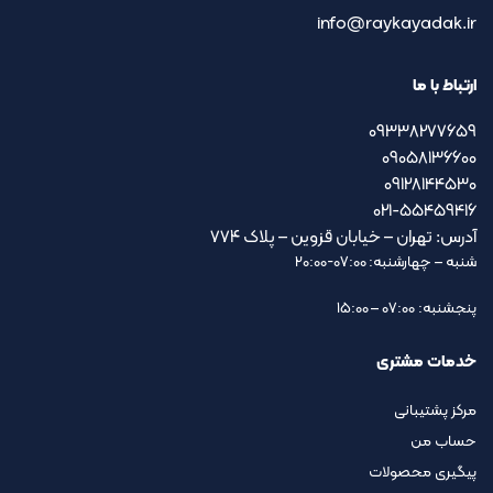
info@raykayadak.ir
ارتباط با ما
09338277659
09058136600
09128144530
021-55459416
آدرس: تهران – خیابان قزوین – پلاک ۷۷۴
شنبه – چهارشنبه: 07:00-20:00
پنجشنبه: 07:00 – 15:00
خدمات مشتری
مرکز پشتیبانی
حساب من
پیگیری محصولات