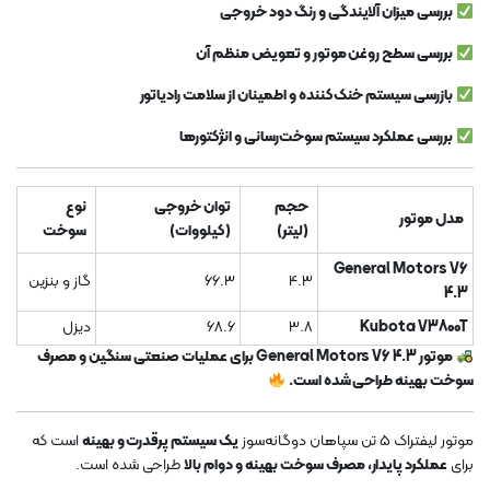
بررسی میزان آلایندگی و رنگ دود خروجی
بررسی سطح روغن موتور و تعویض منظم آن
بازرسی سیستم خنک‌کننده و اطمینان از سلامت رادیاتور
بررسی عملکرد سیستم سوخت‌رسانی و انژکتورها
حجم
توان خروجی
نوع
مدل موتور
(لیتر)
(کیلووات)
سوخت
General Motors V6
4.3
66.3
گاز و بنزین
4.3
Kubota V3800T
3.8
68.6
دیزل
موتور General Motors V6 4.3 برای عملیات صنعتی سنگین و مصرف
سوخت بهینه طراحی شده است.
موتور لیفتراک 5 تن سپاهان دوگانه‌سوز
یک سیستم پرقدرت و بهینه
است که
برای
عملکرد پایدار، مصرف سوخت بهینه و دوام بالا
طراحی شده است.