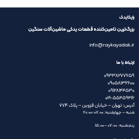
رایکایدک
بزرگ‌ترین تامین‌کننده قطعات یدکی ماشین‌آلات سنگین
info@raykayadak.ir
ارتباط با ما
09338277659
09058136600
09128144530
021-55459416
آدرس: تهران – خیابان قزوین – پلاک ۷۷۴
شنبه – چهارشنبه: 07:00-20:00
پنجشنبه: 07:00 – 15:00