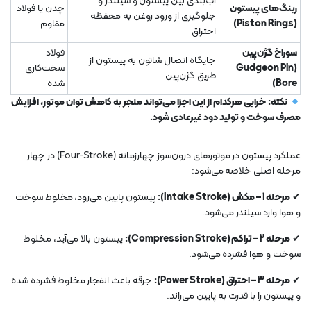
آب‌بندی بین پیستون و سیلندر و
رینگ‌های پیستون
چدن یا فولاد
جلوگیری از ورود روغن به محفظه
(Piston Rings)
مقاوم
احتراق
سوراخ گژن‌پین
فولاد
جایگاه اتصال شاتون به پیستون از
(Gudgeon Pin
سخت‌کاری
طریق گژن‌پین
Bore)
شده
نکته:
خرابی هرکدام از این اجزا می‌تواند منجر به کاهش توان موتور، افزایش
مصرف سوخت و تولید دود غیرعادی شود.
عملکرد پیستون در موتورهای درون‌سوز چهارزمانه (Four-Stroke) در چهار
مرحله اصلی خلاصه می‌شود:
✔
مرحله 1 – مکش (Intake Stroke):
پیستون پایین می‌رود، مخلوط سوخت
و هوا وارد سیلندر می‌شود.
✔
مرحله 2 – تراکم (Compression Stroke):
پیستون بالا می‌آید، مخلوط
سوخت و هوا فشرده می‌شود.
✔
مرحله 3 – احتراق (Power Stroke):
جرقه باعث انفجار مخلوط فشرده شده
و پیستون را با قدرت به پایین می‌راند.