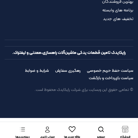
بهترین فروشندگان
برنامه های وابسته
تخفیف های جدید
رایکایدک تامین قطعات یدکی ماشین‌آلات راهسازی،معدنی و لیفتراک.
سیاست حفظ حریم خصوصی
رهگیری سفارش
شرایط و ضوابط
سیاست بازپرداخت و بازگشت
© تمامی حقوق این وبسایت برای شرکت رایکایدک محفوظ است.
فروشگاه
جستجو
علاقه مندی ها
حساب کاربری
دسته‌بندی‌ها