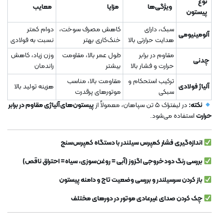
نوع
ویژگی‌ها
مزایا
معایب
پیستون
سبک، دارای
کاهش مصرف سوخت،
دوام کمتر
آلومینیومی
هدایت حرارتی بالا
خنک‌کاری بهتر
نسبت به فولادی
مقاوم در برابر
طول عمر بالا، مقاومت
وزن زیاد، کاهش
چدنی
حرارت و فشار بالا
بیشتر
راندمان
ترکیب استحکام و
مقاومت بالا، مناسب
آلیاژ فولادی
هزینه تولید بالا
سبکی
موتورهای پرقدرت
نکته:
در لیفتراک 5 تن سپاهان، معمولاً از
پیستون‌های آلیاژی مقاوم در برابر
حرارت
استفاده می‌شود.
اندازه‌گیری فشار کمپرس سیلندر با دستگاه کمپرس‌سنج
بررسی رنگ دود خروجی اگزوز (آبی = روغن‌سوزی، سیاه = احتراق ناقص)
باز کردن سرسیلندر و بررسی وضعیت تاج و دامنه پیستون
چک کردن صدای غیرعادی موتور در دورهای مختلف