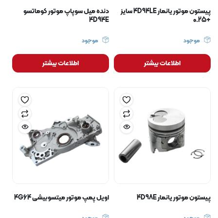
پیستون موتور یانمار 4D94LE سایز
دنده میل سوپاپ موتور کوماتسو
4D94E
+0.25
موجود
موجود
اطلاعات بیشتر
اطلاعات بیشتر
پیستون موتور یانمار 4D98E
اویل پمپ موتور میتسوبیشی 4G64