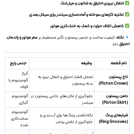
انتقال نیروی احتراق به شاتون و میل‌لنگ
تخلیه گازهای سوخته و آماده‌سازی سیلندر برای سیکل بعدی
کاهش اتلاف حرارت و کمک به خنک‌کاری موتور
نکته:
کیفیت ساخت و جنس پیستون تأثیر مستقیم بر
عمر موتور و راندمان
احتراق
دارد.
نام قطعه
وظیفه
جنس رایج
آلیاژ
تاج پیستون
تحمل فشار احتراق و انتقال نیرو به
آلومینیوم یا
(Piston Crown)
بدنه پیستون
فولاد
دامن پیستون
جلوگیری از تکان‌های جانبی پیستون در
آلومینیوم
(Piston Skirt)
سیلندر
آلیاژی
آلومینیوم
شیارهای رینگ
نگه‌داشتن رینگ‌ها برای آب‌بندی و
سخت‌کاری
(Ring Grooves)
جلوگیری از نشتی روغن
شده