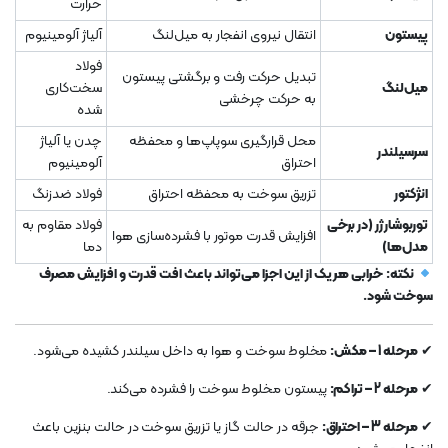
حرارت
پیستون
انتقال نیروی انفجار به میل‌لنگ
آلیاژ آلومینیوم
فولاد
تبدیل حرکت رفت و برگشتی پیستون
میل‌لنگ
سخت‌کاری
به حرکت چرخشی
شده
محل قرارگیری سوپاپ‌ها و محفظه
چدن یا آلیاژ
سرسیلندر
احتراق
آلومینیوم
انژکتور
تزریق سوخت به محفظه احتراق
فولاد ضدزنگ
توربوشارژر (در برخی
فولاد مقاوم به
افزایش قدرت موتور با فشرده‌سازی هوا
مدل‌ها)
دما
نکته:
خرابی هر یک از این اجزا می‌تواند باعث افت قدرت و افزایش مصرف
سوخت شود.
✔
مرحله 1 – مکش:
مخلوط سوخت و هوا به داخل سیلندر کشیده می‌شود.
✔
مرحله 2 – تراکم:
پیستون مخلوط سوخت را فشرده می‌کند.
✔
مرحله 3 – احتراق:
جرقه در حالت گاز یا تزریق سوخت در حالت بنزین باعث