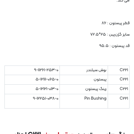
می کند.
قطر پیستون : 86
سایز گژن‌پین : 25*72.5
قد پیستون : 95.5
C221
بوش سیلندر
9-11261-253-0
C221
پیستون
5-12111-065-0
C221
رینگ پیستون
5-12121-013-0
9-12251-038-0
Pin Bushing
C221