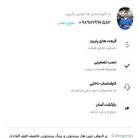
با کارشناسان ما تماس بگیرید.
989121996582+
شروع تماس
قیمت های پایین
تضمین تطابق قیمت
نصب تضمینی
همیشه قسمت درست
کارشناسان داخلی
ما محصولات خود را می شناسیم
بازگشت آسان
سریع و بدون دردسر
,
,
,
Categories:
پر فروش ترین ها
پیستون و رینگ پیستون
تخفیف فوق العاده