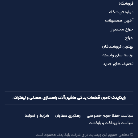
فروشگاه
درباره فروشگاه
آخرین محصولات
حراج محصول
حراج
بهترین فروشندگان
برنامه های وابسته
تخفیف های جدید
رایکایدک تامین قطعات یدکی ماشین‌آلات راهسازی،معدنی و لیفتراک.
سیاست حفظ حریم خصوصی
رهگیری سفارش
شرایط و ضوابط
سیاست بازپرداخت و بازگشت
© تمامی حقوق این وبسایت برای شرکت رایکایدک محفوظ است.