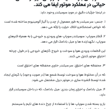
حیاتی در عملکرد موتور ایفا می کند.
در اینجا جزئیات دقیق در مورد سرسیلندر وجود دارد:
1. جنس: سر سیلندر به طور معمول از چدن یا آلیاژ آلومینیوم ساخته شده است
که خواص استحکام و اتلاف حرارت را ارائه می دهد.
2. قطار سوپاپ: سرسیلندر سوپاپ های ورودی و خروجی را به همراه فنرهای
سوپاپ، نگهدارنده ها و میل بادامک قرار می دهد.
این قطعات ورودی هوا و سوخت و خروج گازهای خروجی را در طول چرخه
احتراق موتور کنترل می کنند.
3. محفظه های احتراق: سر سیلندر حاوی محفظه های احتراق است
که در آن مخلوط هوا و سوخت توسط شمع ها (در صورت وجود) یا گرمای ایجاد
شده توسط فشرده سازی در موتور دیزل مشتعل می شود.
4. میل بادامک و اجزای زمان بندی: میل بادامک، که در داخل سرسیلندر قرار
دارد،
باز و بسته شدن سوپاپ ها را با استفاده از چرخ دنده های تایم یا سیستم