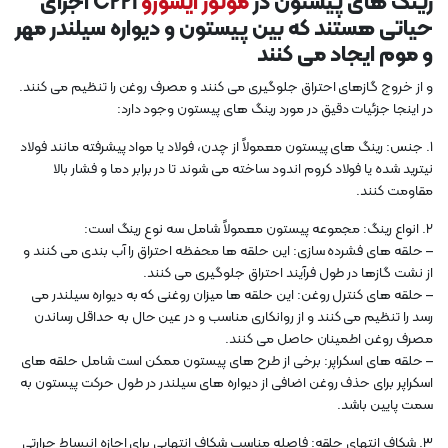
رینگ های پیستون در
موتور ایسوزو
C221 اجزای
حیاتی هستند که بین پیستون و دیواره سیلندر مهر
و موم ایجاد می کنند
و از خروج گازهای احتراق جلوگیری می کنند و مصرف روغن را تنظیم می کنند.
در اینجا جزئیات دقیق در مورد رینگ های پیستون وجود دارد:
1. جنس: رینگ های پیستون معمولاً از چدن، فولاد یا مواد پیشرفته مانند فولاد
نیترید شده یا فولاد کروم اندود ساخته می شوند تا در برابر دما و فشار بالا
مقاومت کنند.
2. انواع رینگ: مجموعه پیستون معمولاً شامل سه نوع رینگ است:
– حلقه های فشرده سازی: این حلقه ها محفظه احتراق را آب بندی می کنند و
از نشت گازها در طول فرآیند احتراق جلوگیری می کنند.
– حلقه های کنترل روغن: این حلقه ها میزان روغنی که به دیواره سیلندر می
رسد را تنظیم می کنند و از روانکاری مناسب و در عین حال به حداقل رساندن
مصرف روغن اطمینان حاصل می کنند.
– حلقه های اسکراپر: برخی از طرح های پیستون ممکن است شامل حلقه های
اسکراپر برای حذف روغن اضافی از دیواره های سیلندر در طول حرکت پیستون به
سمت پایین باشد.
3. شکاف انتهای حلقه: فاصله مناسب شکاف انتهایی برای اجازه انبساط حرارتی