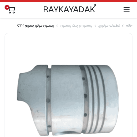
0
خانه
قطعات موتوری
پیستون و رینگ پیستون
پیستون موتور ایسوزو C221