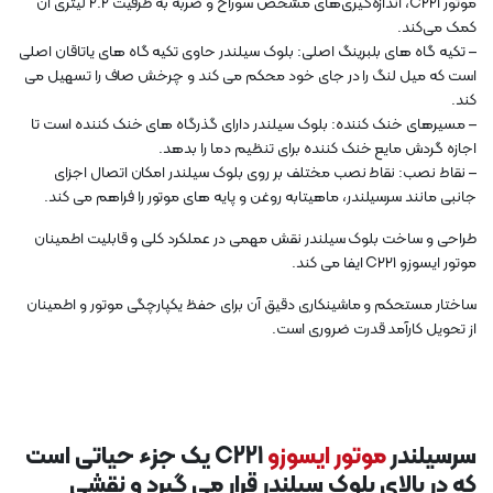
موتور C221، اندازه‌گیری‌های مشخص سوراخ و ضربه به ظرفیت 2.2 لیتری آن
کمک می‌کند.
– تکیه گاه های بلبرینگ اصلی: بلوک سیلندر حاوی تکیه گاه های یاتاقان اصلی
است که میل لنگ را در جای خود محکم می کند و چرخش صاف را تسهیل می
کند.
– مسیرهای خنک کننده: بلوک سیلندر دارای گذرگاه های خنک کننده است تا
اجازه گردش مایع خنک کننده برای تنظیم دما را بدهد.
– نقاط نصب: نقاط نصب مختلف بر روی بلوک سیلندر امکان اتصال اجزای
جانبی مانند سرسیلندر، ماهیتابه روغن و پایه های موتور را فراهم می کند.
طراحی و ساخت بلوک سیلندر نقش مهمی در عملکرد کلی و قابلیت اطمینان
موتور ایسوزو C221 ایفا می کند.
ساختار مستحکم و ماشینکاری دقیق آن برای حفظ یکپارچگی موتور و اطمینان
از تحویل کارآمد قدرت ضروری است.
سرسیلندر
موتور ایسوزو
C221 یک جزء حیاتی است
که در بالای بلوک سیلندر قرار می گیرد و نقشی