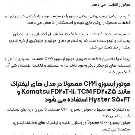
موتور را افزایش می دهد.
9. پمپ روغن: پمپ روغن، روغن موتور را در سراسر موتور به گردش در می آورد و
قطعات متحرک را روغن کاری کرده و اصطکاک را کاهش می دهد.
10. سیستم خنک کننده: سیستم خنک کننده شامل قطعاتی مانند رادیاتور،
پمپ آب و ترموستات است که به تنظیم دمای موتور و جلوگیری از گرم شدن
بیش از حد کمک می کند.
اینها تنها بخشی از قطعات ضروری موتور ایسوزو C221 هستند. بسیاری از اجزا و
سیستم های کوچکتر دیگر وجود دارند که به عملکرد و قابلیت اطمینان کلی آن
کمک می کنند.
موتور ایسوزو C221 معمولا در مدل های لیفتراک
مانند Komatsu FD20T-11، TCM FD20Z5 و
Hyster S50FT استفاده می شود
این لیفتراک ها مجهز به موتور ایسوزو C221 هستند تا نیروی لازم برای عملیات
خود را تامین کنند.
موتور ایسوزو C221 معمولاً در وسایل نقلیه و لیفتراک های مختلف ایسوزو
استفاده می شود.