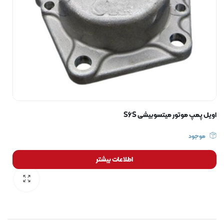
اویل پمپ موتور میتسوبیشی S6S
موجود
اطلاعات بیشتر