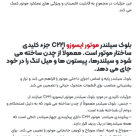
این جزئیات در مجموع به قابلیت اطمینان و ویژگی های عملکرد موتور کمک
می کند.
بلوک سیلندر
موتور ایسوزو
C221 جزء کلیدی
ساختار موتور است. معمولاً از چدن ساخته می
شود و سیلندرها، پیستون ها و میل لنگ را در خود
جای می دهد.
بلوک سیلندر پایه و اساس اجزای داخلی موتور را فراهم می کند و تراز و
پشتیبانی مناسب برای قطعات متحرک حیاتی را تضمین می کند.
جزئیات کلیدی در مورد بلوک سیلندر موتور ایسوزو C221 عبارتند از:
– جنس: بلوک سیلندر معمولاً از چدن ساخته می شود که به دلیل استحکام و
دوام آن شناخته شده است.
– پیکربندی سیلندر: موتور C221 دارای پیکربندی چهار سیلندر خطی است که
همه سیلندرها در یک ردیف قرار دارند.
– سوراخ و ضربه: ابعاد سوراخ و کورس جابجایی موتور را تعیین می کند. برای