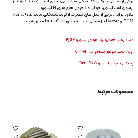
برخی از وسایل نقلیه ای که ممکن است از این موتور استفاده کنند عبارتند از
ایسوزو الف، ایسوزو جورنی و کامیون های سری N ایسوزو.
علاوه بر این، برخی از مدل‌های لیفتراک از تولیدکنندگانی مانند Komatsu،
TCM، و Hyster نیز ممکن است به موتور Isuzu C221 مجهز شوند.
دنده پمپ هیدرولیک موتور ایسوزو 4JG2
اویل پمپ موتور ایسوزو C240PKG
پیستون موتور ایسوزو C240PKG
محصولات مرتبط