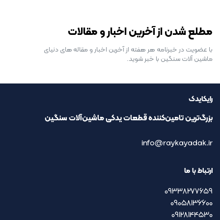
رایگان برای مدت محدود
مطلع شدن از آخرین اخبار و مقالات
با عضویت در خبرنامه هر هفته از آخرین اخبار و مقاله های دنیای
ماشین آلات سنگین با خبر شوید.
رایکایدک
بزرگ‌ترین تامین‌کننده قطعات یدکی ماشین‌آلات سنگین
info@raykayadak.ir
ارتباط با ما
09338277659
09058136600
09128144530