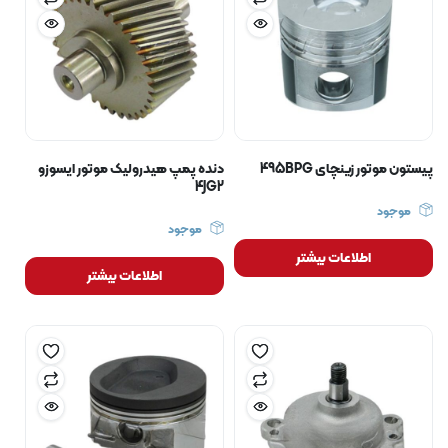
پیستون موتور زینچای 495BPG
دنده پمپ هیدرولیک موتور ایسوزو
4JG2
موجود
موجود
اطلاعات بیشتر
اطلاعات بیشتر