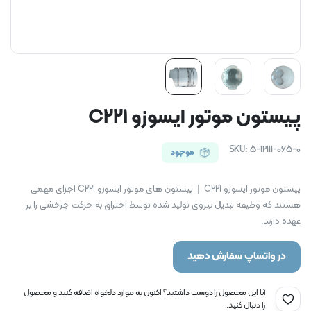
پیستون موتور ایسوزو C221
SKU:
5-12111-065-0
موجود
پیستون موتور ایسوزو C221 | پیستون های موتور ایسوزو C221 اجزای مهمی
هستند که وظیفه تبدیل نیروی تولید شده توسط احتراق به حرکت چرخشی را بر
عهده دارند.
در واتساپ سفارش دهید
آیا این محصول را دوست داشتید؟ اکنون به موارد دلخواه اضافه کنید و محصول
را دنبال کنید.