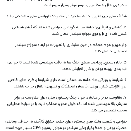
و در عین حال حفظ مهر و موم موثر بسیار مهم است.
شکاف های بین انتهای حلقه ها باید در محدوده تلورانس های مشخص باشد.
4. کشش و اثر فنری: حلقه ها به گونه ای طراحی شده اند که فشار شعاعی
کنترل شده ای را بر روی دیواره سیلندر اعمال کنند
و از مهر و موم محکم در حین سازگاری با تغییرات در ابعاد سوراخ سیلندر
اطمینان حاصل کنند.
5. پایان سطح: پرداخت سطح رینگ ها به دقت مهندسی شده است تا خواص
آب بندی بهینه روغن و گاز را افزایش دهد.
6. شیارها و ویژگی ها: حلقه ها ممکن است دارای شیارها و طرح های خاصی
برای افزایش کنترل روغن، کاهش اصطکاک و تسهیل انتقال حرارت باشند.
7. مقاومت در برابر سایش: مواد رینگ پیستون مدرن برای مقاومت در برابر
سایش بالا مهندسی شده اند، که طول عمر و عملکرد ثابت را در شرایط عملیاتی
سخت تضمین می کند.
طراحی و کیفیت رینگ های پیستون برای حفظ احتراق کارآمد، به حداقل رساندن
مصرف روغن و حفظ یکپارچگی سیلندر در موتور ایسوزو C221 بسیار مهم است.