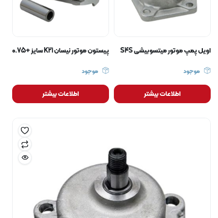
اویل پمپ موتور میتسوبیشی S4S
پیستون موتور نیسان K21 سایز +0.75
موجود
موجود
اطلاعات بیشتر
اطلاعات بیشتر