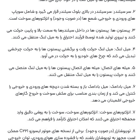
2. سر سیلندر: سر سیلندر در بالای بلوک سیلندر قرار می گیرد و شامل سوپاپ
های ورودی و خروجی، شمع ها (در صورت وجود) و انژکتورهای سوخت است.
3. پیستون ها: پیستون ها در داخل سیلندرها به سمت بالا و پایین حرکت می
کنند و نیروی تولید شده توسط فرآیند احتراق را به میل لنگ منتقل می کنند.
4. میل لنگ: میل لنگ حرکت رفت و برگشتی پیستون ها را به حرکت چرخشی
تبدیل می کند که چرخ های خودرو را به حرکت در می آورد.
5. میله های اتصال: میله های اتصال پیستون ها را به میل لنگ متصل می
کنند و حرکت پیستون را به میل لنگ منتقل می کنند.
6. میل بادامک: میل بادامک باز و بسته شدن دریچه های ورودی و خروجی را
کنترل می کند و از زمان بندی مناسب برای مکش سوخت و خروج گازهای
خروجی اطمینان می دهد.
7. انژکتورهای سوخت: انژکتورهای سوخت، سوخت را به روشی دقیق وارد
محفظه احتراق می کنند که امکان احتراق کارآمد را فراهم می کند.
8. توربوشارژر (در صورت وجود): برخی از نسخه های موتور ایسوزو C221 ممکن
است مجهز به توربوشارژر باشند که با فشرده سازی هوای ورودی، توان خروجی