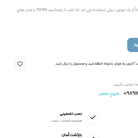
لیفتراک کوماتسو FD30 معمولاً از یک موتور دیزلی استفاده می کند که اغلب از کوماتسو 4D94E یا مدل های
د
 اکنون به موارد دلخواه اضافه کنید و محصول را دنبال کنید.
ما تماس بگیرید.
9891
شروع تماس
نصب تضمینی
همیشه قسمت درست
بازگشت آسان