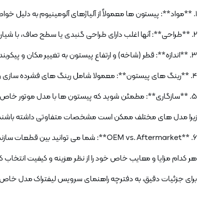
1. **مواد**: پیستون ها معمولاً از آلیاژهای آلومینیوم به دلیل خواص سبک وزن و رسانایی گرما ساخته می شوند.
2. **طراحی**: آنها اغلب دارای طراحی گنبدی یا سطح صاف، با شیارهایی برای حلقه های پیستون هستند که به آب بندی محفظه احتراق و کنترل مصرف روغن کمک می کند.
3. **اندازه**: قطر (شاخه) و ارتفاع پیستون به تغییر مکان و پیکربندی موتور بستگی دارد.
4. **رینگ های پیستون**: معمولا شامل رینگ های فشرده سازی و یک رینگ روغن می شود که برای حفظ تراکم و کاهش نشت روغن بسیار مهم هستند.
5. **سازگاری**: مطمئن شوید که پیستون ها با مدل موتور خاص مورد استفاده در لیفتراک کوماتسو شما سازگار هستند،
زیرا مدل های مختلف ممکن است مشخصات متفاوتی داشته باشند
6. **OEM vs. Aftermarket**: شما می توانید بین قطعات سازنده تجهیزات اصلی (OEM) یا گزینه های پس از فروش،
هر کدام مزایا و معایب خاص خود را از نظر هزینه و کیفیت انتخاب ک
برای جزئیات دقیق، به دفترچه راهنمای سرویس لیفتراک مدل خاص ک