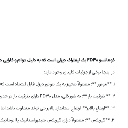
کوماتسو FD30 یک لیفتراک دیزلی است که به دلیل دوام و کارایی در جابجایی مواد شناخته شده است.
در اینجا برخی از جزئیات کلیدی وجود دارد:
1. **موتور **: معمولاً مجهز به یک موتور دیزل قابل اعتماد است که عملکرد قوی را برای کارهای سنگین ارائه می دهد.
2. ** ظرفیت بار **: به طور کلی، مدل FD30 دارای ظرفیت بار در حدود 3000 کیلوگرم (6614 پوند) است که آن را برای عملیات بلند کردن متوسط ​​تا سنگین مناسب می کند.
3. **ارتفاع بالابر**: ارتفاع استاندارد بالابر می تواند متفاوت باشد اما اغلب تا 4 متر (13 فوت) با گزینه هایی برای پیکربندی های مختلف دکل متغیر است.
4. **گیربکس**: معمولاً دارای گیربکس هیدرواستاتیک یا اتوماتیک برای عملکرد روان و سهولت استفاده است.