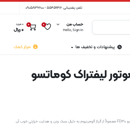
تلفن پشتیبانی: 55459416 - 09058136600
حساب من
0 مورد
0
0
0
﷼
Hello, Sign In
پیشنهادات و تخفیف ها
مرکز کمک
تور لیفتراک کوماتسو
پیستون موتور لیفتراک کوماتسو FD30 معمولاً از آلیاژ آلومینیوم به دلیل سبک وزن و هدایت حرارتی خوب آن