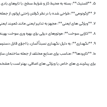
5. **لاستیک**: بسته به محیط کار و شرایط سطح، با تایرهای بادی یا جامد موجود است.
6. **ارگونومی**: طراحی شده با در نظر گرفتن راحتی اپراتور، از جمله صندلی های قابل تنظیم، کنترل های آسان برای استفاده و دید خوب.
7. **ویژگی های ایمنی**: مجهز به تدابیر ایمنی مانند کمربند ایمنی، محافظ بالای سر و سیستم های هشدار برای اطمینان از عملکرد ایمن.
8. **کارایی سوخت**: موتورهای دیزلی برای بهره وری سوخت بهینه شده اند و هزینه های عملیاتی را در طول زمان کاهش می دهند.
9. **نگهداری**: به دلیل نگهداری نسبتاً آسان، با اجزای قابل دسترس و شبکه پشتیبانی قوی برای قطعات و خدمات شناخته شده است.
10. **کاربردها**: مناسب برای صنایع مختلف از جمله ساختمان سازی، انبارداری، تولیدی و لجستیکی.
برای پیکربندی های خاص یا ویژگی های اضافی، بهتر است با مشخص