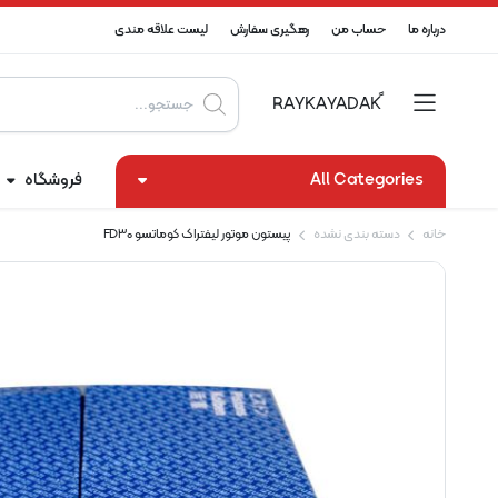
درباره ما
حساب من
رهگیری سفارش
لیست علاقه مندی
Products
search
All Categories
فروشگاه
خانه
دسته بندی نشده
پیستون موتور لیفتراک کوماتسو FD30