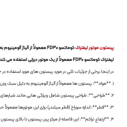
پیستون موتور لیفتراک
کوماتسو FD30 معمولاً از آلیاژ آلومینیوم به دلیل سبک وزن و هدایت حرارتی خوب آن ساخته می شوند.
لیفتراک کوماتسو FD30 معمولاً از یک موتور دیزلی استفاده می کند که اغلب از کوماتسو 4D94E یا مدل های مشابه استفاده می کند.
در اینجا برخی از جزئیات کلی در مورد پیستون های مورد استفاده در 
1. **مواد**: پیستون ها معمولاً از آلیاژ آلومینیوم به دلیل سبک وزن و هدایت حرارتی خوب آن ساخته می شوند.
2. **طراحی**: طراحی پیستون شامل ویژگی هایی مانند شیارهای حلقه های پیستون است که به آب بندی محفظه احتراق و کنترل مصرف روغن کمک می کند.
3. **قطر**: اندازه سوراخ (قطر سیلندر) برای این موتورها معمولاً حدود 94 میلی متر است، اما بسته به مدل موتور خاص می تواند کمی متفاوت باشد.
4. **ارتفاع تراکم**: این فاصله از مرکز پین پیستون تا بالای پیستون است. برای اطمینان از نسبت فشرده سازی بهینه طراحی شده است.