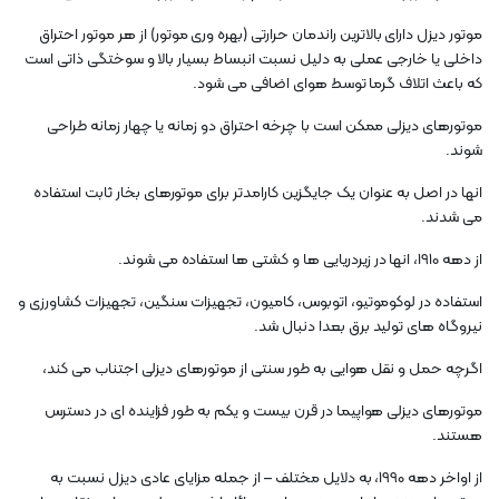
موتور دیزل دارای بالاترین راندمان حرارتی (بهره وری موتور) از هر موتور احتراق
داخلی یا خارجی عملی به دلیل نسبت انبساط بسیار بالا و سوختگی ذاتی است
که باعث اتلاف گرما توسط هوای اضافی می شود.
موتورهای دیزلی ممکن است با چرخه احتراق دو زمانه یا چهار زمانه طراحی
شوند.
انها در اصل به عنوان یک جایگزین کارامدتر برای موتورهای بخار ثابت استفاده
می شدند.
از دهه 1910، انها در زیردریایی ها و کشتی ها استفاده می شوند.
استفاده در لوکوموتیو، اتوبوس، کامیون، تجهیزات سنگین، تجهیزات کشاورزی و
نیروگاه های تولید برق بعدا دنبال شد.
اگرچه حمل و نقل هوایی به طور سنتی از موتورهای دیزلی اجتناب می کند،
موتورهای دیزلی هواپیما در قرن بیست و یکم به طور فزاینده ای در دسترس
هستند.
از اواخر دهه 1990، به دلایل مختلف – از جمله مزایای عادی دیزل نسبت به