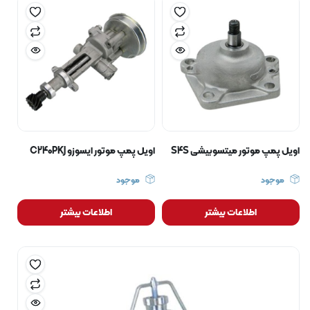
اویل پمپ موتور میتسوبیشی S4S
اویل پمپ موتور ایسوزو C240PKJ
موجود
موجود
اطلاعات بیشتر
اطلاعات بیشتر