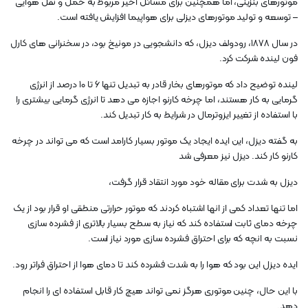
موتورهای بنزینی، اما همچنین برای مسائل اخیر مربوط به حمل و نقل هوایی
– توسعه و تولید موتورهای دیزلی برای هواپیما افزایش یافته است.
در سال 1878، رودولف دیزل، که دانشجویی در مونیخ بود، در سخنرانی های کارل
فون لینده شرکت کرد.
لینده توضیح داد که موتورهای بخار قادر به تبدیل تنها ۶ تا ۱۰ درصد از انرژی
گرمایی به کار هستند، اما چرخه کارنو اجازه می دهد تا انرژی گرمایی بیشتری را
با استفاده از تغییر ایزوترمال در شرایط به کار تبدیل کند.
به گفته دیزل، این ایده ایجاد یک موتور بسیار کارامد است که می تواند در چرخه
کارنو کار کند. دیزل نیز معرفی شد
دیزل به شدت برای مقاله خود مورد انتقاد قرار گرفت،
اما تنها تعداد کمی از انها اشتباه کردند که موتور حرارتی منطقی او قرار بود از یک
چرخه دمای ثابت استفاده کند که نیاز به سطح بسیار بالاتری از فشرده سازی
نسبت به انچه که برای احتراق فشرده سازی مورد نیاز است.
ایده دیزل این بود که هوا را به شدت فشرده کند تا دمای هوا از احتراق فراتر رود.
با این حال، چنین موتوری هرگز نمی تواند هیچ کار قابل استفاده ای را انجام
دهد.