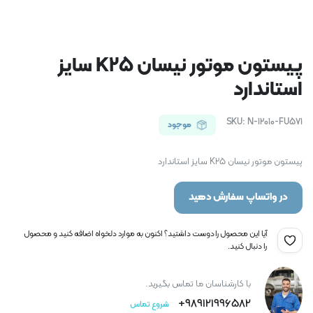
پیستون موتور نیسان K25 سایز
استاندارد
SKU:
N-12010-FU571
موجود
پیستون موتور نیسان K25 سایز استاندارد
در واتساپ سفارش دهید
آیا این محصول را دوست داشتید؟ اکنون به موارد دلخواه اضافه کنید و محصول
را دنبال کنید.
با کارشناسان ما تماس بگیرید.
989121996582+
شروع تماس