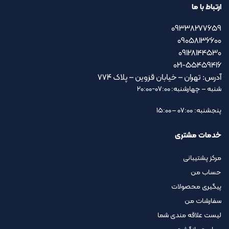
ارتباط با ما
09338277659
09058136600
09128144530
021-55459416
آدرس: تهران – خیابان قزوین – پلاک ۷۷۴
شنبه – چهارشنبه: 07:00-20:00
پنجشنبه: 07:00 – 15:00
خدمات مشتری
مرکز پشتیبانی
حساب من
پیگیری محصولات
سفارشات من
لیست علاقه مندی شما