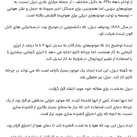
از اواخر دهه 1990، به دلایل مختلف – از جمله مزایای عادی دیزل نسبت به
موتورهای بنزینی، اما همچنین برای مسائل اخیر مربوط به حمل و نقل هوایی
– توسعه و تولید موتورهای دیزلی برای هواپیما افزایش یافته است.
در سال 1878، رودولف دیزل، که دانشجویی در مونیخ بود، در سخنرانی های کارل
فون لینده شرکت کرد.
لینده توضیح داد که موتورهای بخار قادر به تبدیل تنها ۶ تا ۱۰ درصد از انرژی
گرمایی به کار هستند، اما چرخه کارنو اجازه می دهد تا انرژی گرمایی بیشتری را
با استفاده از تغییر ایزوترمال در شرایط به کار تبدیل کند.
به گفته دیزل، این ایده ایجاد یک موتور بسیار کارامد است که می تواند در چرخه
کارنو کار کند. دیزل نیز معرفی شد
دیزل به شدت برای مقاله خود مورد انتقاد قرار گرفت،
اما تنها تعداد کمی از انها اشتباه کردند که موتور حرارتی منطقی او قرار بود از یک
چرخه دمای ثابت استفاده کند که نیاز به سطح بسیار بالاتری از فشرده سازی
نسبت به انچه که برای احتراق فشرده سازی مورد نیاز است.
ایده دیزل این بود که هوا را به شدت فشرده کند تا دمای هوا از احتراق فراتر رود.