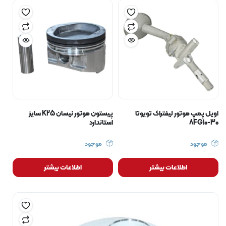
اویل پمپ موتور لیفتراک تویوتا
پیستون موتور نیسان K25 سایز
8FG10-30
استاندارد
موجود
موجود
اطلاعات بیشتر
اطلاعات بیشتر