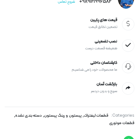
989121996582+
شروع تماس
قیمت های پایین
تضمین تطابق قیمت
نصب تضمینی
همیشه قسمت درست
کارشناسان داخلی
ما محصولات خود را می شناسیم
بازگشت آسان
سریع و بدون دردسر
,
,
,
Categories:
قطعات لیفتراک
پیستون و رینگ پیستون
دسته بندی نشده
قطعات موتوری