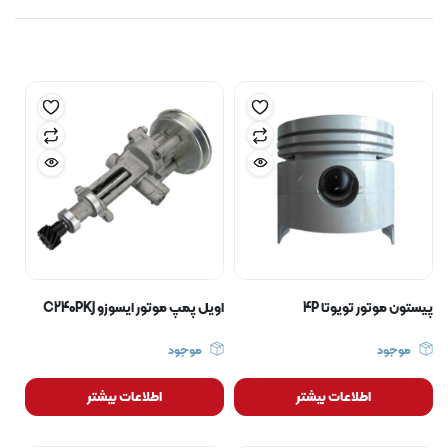
پیستون موتور تویوتا 4P
اویل پمپ موتور ایسوزو C240PKJ
موجود
موجود
اطلاعات بیشتر
اطلاعات بیشتر