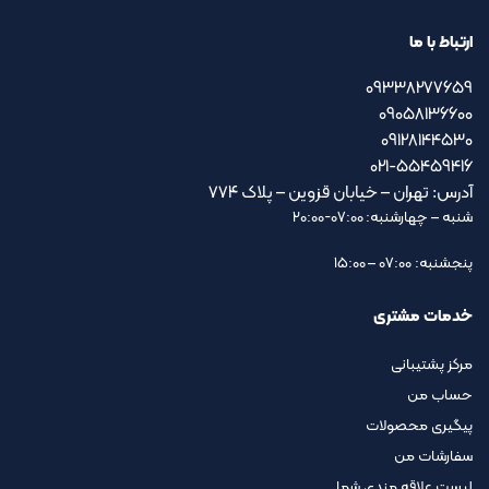
ارتباط با ما
09338277659
09058136600
09128144530
021-55459416
آدرس: تهران – خیابان قزوین – پلاک ۷۷۴
شنبه – چهارشنبه: 07:00-20:00
پنجشنبه: 07:00 – 15:00
خدمات مشتری
مرکز پشتیبانی
حساب من
پیگیری محصولات
سفارشات من
لیست علاقه مندی شما