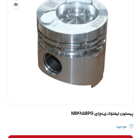
پیستون لیفتراک زینچای NB485BPG
موجود