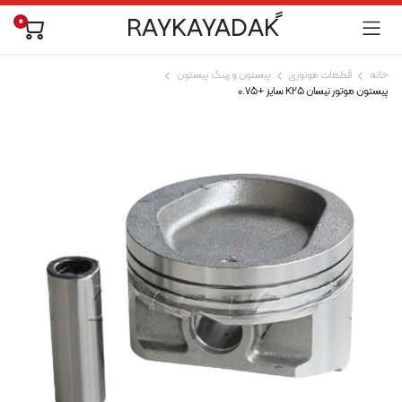
0
خانه
قطعات موتوری
پیستون و رینگ پیستون
پیستون موتور نیسان K25 سایز +0.75