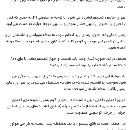
با این حال، چنین موتوری هرگز نمی تواند هیچ کار قابل استفاده ای را انجام
دهد.
هوای خالص اتمسفر فشرده می شود، با توجه به منحنی 1 2، به حدی که قبل
از احتراق یا احتراق، بالاترین فشار نمودار و بالاترین درجه حرارت به دست می اورد.
یعنی دمایی که احتراق بعدی باید انجام شود، نه نقطه سوزاندن یا اشتعال. برای
روشن تر شدن این موضوع، فرض کنید که احتراق بعدی باید در دمای 700 درجه
انجام شود.
سپس در این صورت فشار اولیه باید شصت و چهار اتمسفر باشد، یا برای 800
درجه سانتیگراد فشار باید نود اتمسفر باشد و غیره.
به هوا به این ترتیب فشرده می شود و سپس به تدریج از بیرونی معرفی می
شود سوخت ریز تقسیم شده، که در مقدمه مشتعل می شود، زیرا هوا در دمای
بسیار بالاتر از نقطه اشتعال سوخت است.
موتور احتراق داخلی دیزل با استفاده از هوای گرم بسیار فشرده برای احتراق
سوخت به جای استفاده از یک شمع جرقه (احتراق فشرده سازی به جای احتراق
جرقه) از چرخه اتو بنزینی متفاوت است.
این ممکن است در بالای پیستون یا یک محفظه پیش بسته به طراحی موتور