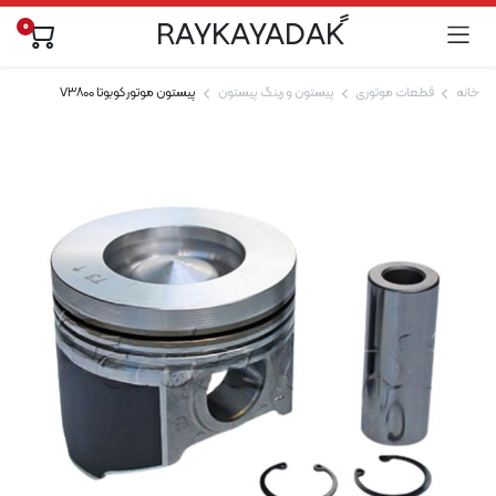
0
خانه
قطعات موتوری
پیستون و رینگ پیستون
پیستون موتور کوبوتا V3800