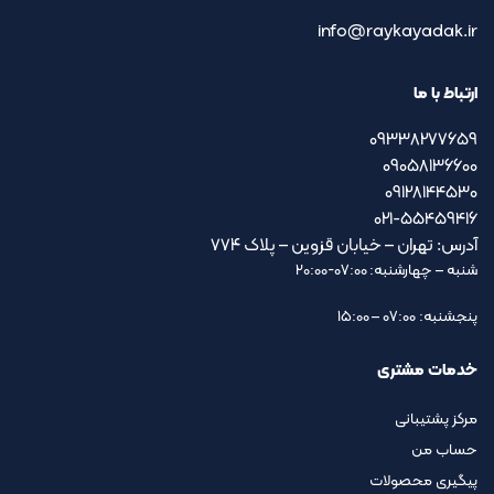
info@raykayadak.ir
ارتباط با ما
09338277659
09058136600
09128144530
021-55459416
آدرس: تهران – خیابان قزوین – پلاک ۷۷۴
شنبه – چهارشنبه: 07:00-20:00
پنجشنبه: 07:00 – 15:00
خدمات مشتری
مرکز پشتیبانی
حساب من
پیگیری محصولات