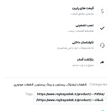
قیمت های پایین
تضمین تطابق قیمت
نصب تضمینی
همیشه قسمت درست
کارشناسان داخلی
ما محصولات خود را می شناسیم
بازگشت آسان
سریع و بدون دردسر
,
,
Categories:
قطعات لیفتراک
پیستون و رینگ پیستون
قطعات موتوری
Tags:
https://www.raykayadak.ir/product/---4d98e/
https://www.raykayadak.ir/product/---v1505/