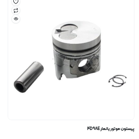
پیستون موتور یانمار 4D98E