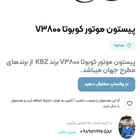
پیستون موتور کوبوتا V3800
موجود
پیستون موتور کوبوتا V3800 برند KBZ از برندهای
مطرح جهان میباشد.
در واتساپ سفارش دهید
آیا این محصول را دوست داشتید؟ اکنون به موارد دلخواه اضافه کنید و محصول
را دنبال کنید.
با کارشناسان ما تماس بگیرید.
989121996582+
شروع تماس