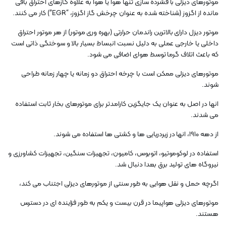
موتورهای دیزلی با فشرده سازی تنها هوا یا هوا به علاوه گازهای احتراق باقی
مانده از اگزوز (شناخته شده به عنوان چرخش گاز اگزوز، “EGR”) کار می کنند.
موتور دیزل دارای بالاترین راندمان حرارتی (بهره وری موتور) از هر موتور احتراق
داخلی یا خارجی عملی به دلیل نسبت انبساط بسیار بالا و سوختگی ذاتی است
که باعث اتلاف گرما توسط هوای اضافی می شود.
موتورهای دیزلی ممکن است با چرخه احتراق دو زمانه یا چهار زمانه طراحی
شوند.
انها در اصل به عنوان یک جایگزین کارامدتر برای موتورهای بخار ثابت استفاده
می شدند.
از دهه 1910، انها در زیردریایی ها و کشتی ها استفاده می شوند.
استفاده در لوکوموتیو، اتوبوس، کامیون، تجهیزات سنگین، تجهیزات کشاورزی و
نیروگاه های تولید برق بعدا دنبال شد.
اگرچه حمل و نقل هوایی به طور سنتی از موتورهای دیزلی اجتناب می کند،
موتورهای دیزلی هواپیما در قرن بیست و یکم به طور فزاینده ای در دسترس
هستند.