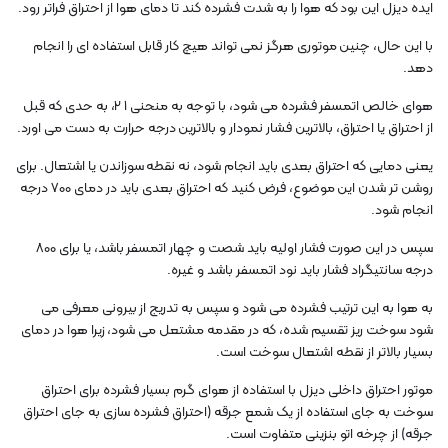
ایده دیزل این بود که هوا را به شدت فشرده کند تا دمای هوا از احتراق فراتر رود.
با این حال، چنین موتوری هرگز نمی تواند هیچ کار قابل استفاده ای را انجام
دهد.
هوای خالص اتمسفر فشرده می شود، با توجه به منحنی 1 2، به حدی که قبل
از احتراق یا احتراق، بالاترین فشار نمودار و بالاترین درجه حرارت به دست می اورد.
یعنی دمایی که احتراق بعدی باید انجام شود، نه نقطه سوزاندن یا اشتعال. برای
روشن تر شدن این موضوع، فرض کنید که احتراق بعدی باید در دمای 700 درجه
انجام شود.
سپس در این صورت فشار اولیه باید شصت و چهار اتمسفر باشد، یا برای 800
درجه سانتیگراد فشار باید نود اتمسفر باشد و غیره.
به هوا به این ترتیب فشرده می شود و سپس به تدریج از بیرونی معرفی می
شود سوخت ریز تقسیم شده، که در مقدمه مشتعل می شود، زیرا هوا در دمای
بسیار بالاتر از نقطه اشتعال سوخت است.
موتور احتراق داخلی دیزل با استفاده از هوای گرم بسیار فشرده برای احتراق
سوخت به جای استفاده از یک شمع جرقه (احتراق فشرده سازی به جای احتراق
جرقه) از چرخه اتو بنزینی متفاوت است.