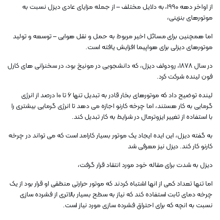
از اواخر دهه 1990، به دلایل مختلف – از جمله مزایای عادی دیزل نسبت به
موتورهای بنزینی،
اما همچنین برای مسائل اخیر مربوط به حمل و نقل هوایی – توسعه و تولید
موتورهای دیزلی برای هواپیما افزایش یافته است.
در سال 1878، رودولف دیزل، که دانشجویی در مونیخ بود، در سخنرانی های کارل
فون لینده شرکت کرد.
لینده توضیح داد که موتورهای بخار قادر به تبدیل تنها ۶ تا ۱۰ درصد از انرژی
گرمایی به کار هستند، اما چرخه کارنو اجازه می دهد تا انرژی گرمایی بیشتری را
با استفاده از تغییر ایزوترمال در شرایط به کار تبدیل کند.
به گفته دیزل، این ایده ایجاد یک موتور بسیار کارامد است که می تواند در چرخه
کارنو کار کند. دیزل نیز معرفی شد
دیزل به شدت برای مقاله خود مورد انتقاد قرار گرفت،
اما تنها تعداد کمی از انها اشتباه کردند که موتور حرارتی منطقی او قرار بود از یک
چرخه دمای ثابت استفاده کند که نیاز به سطح بسیار بالاتری از فشرده سازی
نسبت به انچه که برای احتراق فشرده سازی مورد نیاز است.