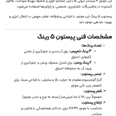
این موتور 4 سیلندر دیزلی به دلیل عملکرد قوی و مصرف بهینه سوخت، به‌طور
گسترده در ماشین‌آلات کشاورزی، صنعتی، و ژنراتورها استفاده می‌شود.
پیستون 5 رینگ این موتور، با طراحی پیشرفته، نقش مهمی در انتقال انرژی و
بهبود بازدهی موتور دارد.
مشخصات فنی پیستون 5 رینگ
تعداد رینگ‌ها:
3 رینگ کمپرس:
برای آب‌بندی و جلوگیری از نشتی
گازهای احتراق.
2 رینگ روغن:
برای کنترل مصرف روغن و جلوگیری از
ورود آن به محفظه احتراق.
جنس پیستون:
آلیاژ آلومینیوم مقاوم به حرارت بالا و سایش، با طراحی سبک برای
کاهش وزن کلی موتور.
قطر پیستون:
معمولاً بین 98 تا 100 میلی‌متر (بسته به نوع و مدل موتور).
ارتفاع پیستون:
متناسب با موتور 4/236 برای حداکثر هماهنگی با شاتون و
سیلندر.