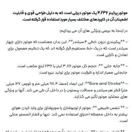
موتور پرکینز 4.236 یک موتور دیزلی است که به دلیل طراحی قوی و قابلیت
اطمینان آن در کاربردهای مختلف بسیار مورد استفاده قرار گرفته است.
در اینجا به بررسی ویژگی های آن می پردازیم:
– **پیکربندی درون خطی 4 سیلندر**: این بدان معناست که موتور دارای چهار
سیلندر است که در یک خط مستقیم قرار گرفته اند که یک تنظیم معمول برای
تعادل و کارایی است.
– **جابه جایی **: حجم کل موتور 3.86 لیتر یا 236 اینچ مکعب است.
جابجایی معیار اندازه و ظرفیت موتور برای تولید نیرو است.
– **Bore and Stroke**: این ابعاد (منفذ 98.4 میلی متر و کورس 127 میلی
متر) قطر هر سیلندر و مسافت پیستون را در داخل آن طی می کند. آنها بر ویژگی
های عملکرد موتور تأثیر می گذارند.
– ** تنفس طبیعی **: موتور از توربوشارژر یا سوپرشارژر برای وارد کردن هوای
بیشتر به داخل محفظه احتراق استفاده نمی کند. تنها بر فشار اتمسفر متکی
است.