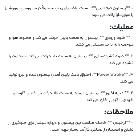
– **پیستون ظرفشویی**: نسبت تراکم پایین تر، معمولاً در موتورهای توربوشارژ
یا سوپرشارژ یافت می شود.
عملیات:
1. ** ضربه ورودی **: پیستون به سمت پایین حرکت می کند و مخلوط هوا و
سوخت را به داخل سیلندر می کشد.
2. ** ضربه فشرده سازی **: پیستون به سمت بالا حرکت می کند و مخلوط را
فشرده می کند.
3. **Power Stroke**: احتراق باعث پایین آمدن پیستون شده و نیرو تولید
می کند.
4. ** ضربه اگزوز **: پیستون دوباره به سمت بالا حرکت می کند و گازهای
خروجی اگزوز را خارج می کند.
ملاحظات:
– **ترخیص **: فاصله مناسب بین پیستون و دیواره سیلندر برای جلوگیری از
تشنج و اطمینان از عملکرد کارآمد بسیار مهم است.