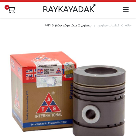
0
خانه
قطعات موتوری
پیستون 5 رینگ موتور پرکینز 4/236