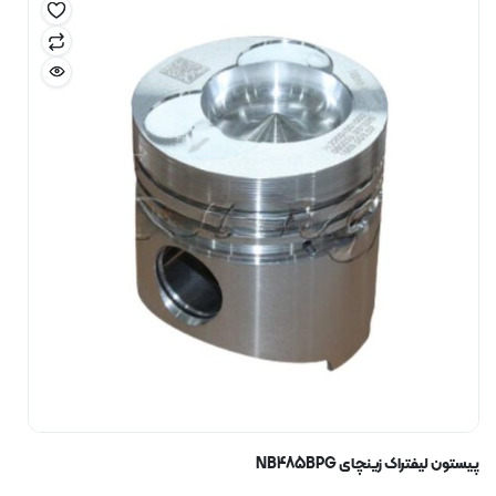
پیستون لیفتراک زینچای NB485BPG