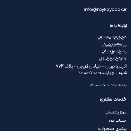
info@raykayadak.ir
ارتباط با ما
09338277659
09058136600
09128144530
021-55459416
آدرس: تهران – خیابان قزوین – پلاک ۷۷۴
شنبه – چهارشنبه: 07:00-20:00
پنجشنبه: 07:00 – 15:00
خدمات مشتری
مرکز پشتیبانی
حساب من
پیگیری محصولات