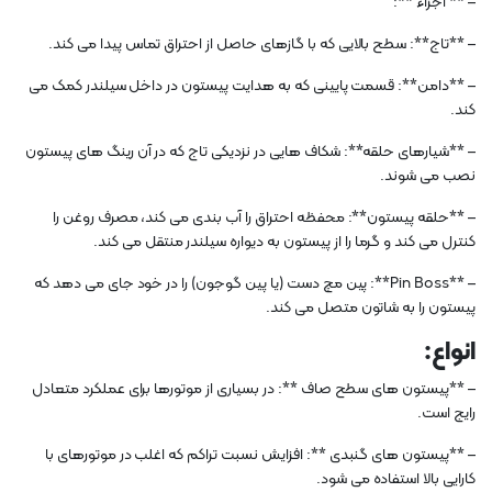
– ** اجزاء **:
– **تاج**: سطح بالایی که با گازهای حاصل از احتراق تماس پیدا می کند.
– **دامن**: قسمت پایینی که به هدایت پیستون در داخل سیلندر کمک می
کند.
– **شیارهای حلقه**: شکاف هایی در نزدیکی تاج که در آن رینگ های پیستون
نصب می شوند.
– **حلقه پیستون**: محفظه احتراق را آب بندی می کند، مصرف روغن را
کنترل می کند و گرما را از پیستون به دیواره سیلندر منتقل می کند.
– **Pin Boss**: پین مچ دست (یا پین گوجون) را در خود جای می دهد که
پیستون را به شاتون متصل می کند.
انواع:
– **پیستون های سطح صاف **: در بسیاری از موتورها برای عملکرد متعادل
رایج است.
– **پیستون های گنبدی **: افزایش نسبت تراکم که اغلب در موتورهای با
کارایی بالا استفاده می شود.