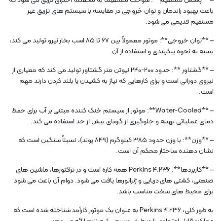
– **پاشش مستقیم**: سوخت مستقیماً به محفظه احتراق تزریق می شود که
باعث بهبود راندمان و توان خروجی در مقایسه با سیستم های تزریق غیر
مستقیم قدیمی می شود.
– **توان خروجی**: موتور معمولاً بین 67 تا 85 اسب بخار نیرو تولید می کند،
بسته به نحوه پیکربندی و استفاده از آن.
– **گشتاور **: حدود 200-240 نیوتن متر گشتاور تولید می کند که معیاری از
نیروی دورانی است و برای کارهایی که نیاز به کشیدن یا بلند کردن دارند مهم
است.
– **Water-Cooled**: موتور از سیستم خنک کننده مبتنی بر آب برای حفظ
دمای عملیاتی بهینه و جلوگیری از گرمای بیش از حد استفاده می کند.
– **وزن**: با وزن حدود 385 کیلوگرم (849 پوند)، نسبتاً سنگین است که
نشان دهنده ساختار محکم آن است.
– **کاربردها**: Perkins 4.236 همه کاره است و در تراکتورها، ماشین های
صنعتی، کشتی های دریایی و ژنراتورها یافت می شود. دوام آن باعث می شود
برای محیط های سخت مناسب باشد.
به طور کلی، Perkins 4.236 به عنوان یک موتور کارآمد شناخته شده است که