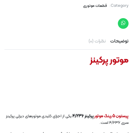
Category:
قطعات موتوری
توضیحات
نظرات (0)
موتور پرکینز
پیستون 5 رینگ موتور
پرکینز 4/236
یکی از اجزای کلیدی موتورهای دیزلی پرکینز
سری 4/236 است.