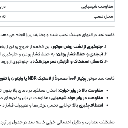
مقاومت شیمیایی
در ب
محل نصب
ته م
کاسه نمد در انتهای میلنگ نصب شده و وظایف زیر را انجام می‌دهد:
جلوگیری از نشت روغن موتور:
این قطعه از خروج روغن از بخ
آب‌بندی و حفظ فشار روغن:
به حفظ فشار روغن و جلوگیری ا
کاهش اصطکاک و افزایش عمر میل‌لنگ:
با جلوگیری از ورو
کاسه نمد موتور
پرکینز 1004
معمولاً از
لاستیک NBR یا وایتون با تقویت فلزی
مقاومت بالا در برابر حرارت:
امکان عملکرد در دمای بالا بدون 
مقاومت در برابر مواد شیمیایی:
مقاومت در برابر روغن‌های 
انعطاف‌پذیری بالا:
توانایی تحمل لرزش‌ها و تغییرات فشار دا
مشکلات متداول و دلایل احتمالی خرابی کاسه نمد در جدول زیر آور