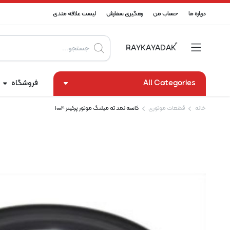
درباره ما
حساب من
رهگیری سفارش
لیست علاقه مندی
Products
search
All Categories
فروشگاه
خانه
قطعات موتوری
کاسه نمد ته میلنگ موتور پرکینز 1004