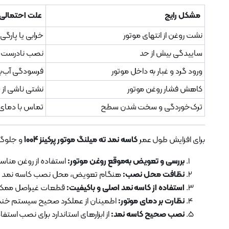
مشکل رایج
علت احتمالی
نشت روغن از انتهای موتور
خرابی یا پارگی
ساییدگی بیش از حد
نصب نادرست یا
ورود گرد و غبار به داخل موتور
فرسودگی آب‌ب
کاهش فشار روغن موتور
نشتی ناشی از 
ترک‌خوردگی و سخت شدن سطح
تماس با دمای ب
برای افزایش طول عمر
کاسه نمد ته میلنگ موتور پرکینز 1004
و جلوگیر
بررسی و تعویض به‌موقع روغن موتور:
استفاده از روغن منا
نظافت محل نصب:
هنگام تعویض، محل نصب کاسه نمد را کامل
استفاده از کاسه نمد اصلی و باکیفیت:
قطعات غیراصل ممکن ا
نظارت بر دمای موتور:
اطمینان از عملکرد صحیح سیستم خنک‌کا
نصب صحیح کاسه نمد:
از ابزارهای استاندارد برای نصب استف