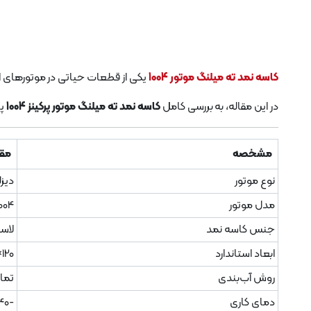
کاسه نمد ته میلنگ موتور 1004
یکی از قطعات حیاتی در موتورهای اح
در این مقاله، به بررسی کامل
کاسه نمد ته میلنگ موتور پرکینز 1004
پر
مشخصه
مقد
نوع موتور
دیزل
مدل موتور
004
جنس کاسه نمد
لاستیک NBR یا 
ابعاد استاندارد
120×140×12 میلی‌متر
روش آب‌بندی
تما
دمای کاری
-40 تا 200 درجه سانتی‌گراد