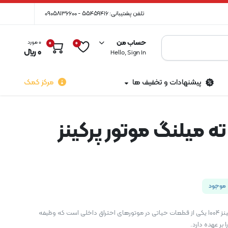
تلفن پشتیبانی: 55459416 - 09058136600
حساب من
0 مورد
0
0
0
﷼
Hello, Sign In
پیشنهادات و تخفیف ها
مرکز کمک
ه میلنگ موتور پرکینز
موجود
کاسه نمد ته میلنگ موتور پرکینز 1004 یکی از قطعات حیاتی در موتورهای احتراق داخلی است که وظیفه
بر عهده دارد.