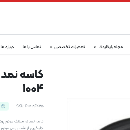
مجله رایکایدک
تعمیرات تخصصی
تماس با ما
درباره ما
کاسه نمد ت
1004
SKU:
P2418F475
جلوگیری از نشت روغن موتور را 