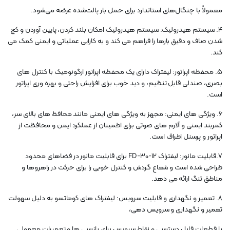
معمولاً با چنگال‌های استاندارد برای حمل بار پالت‌شده عرضه می‌شود.
4. سیستم هیدرولیک: سیستم هیدرولیک امکان بلند کردن، پایین آوردن و کج
شدن صاف و دقیق بارها را فراهم می کند و به کارایی عملیاتی و ایمنی کمک می
کند.
5. محفظه اپراتور: لیفتراک دارای یک محفظه اپراتور ارگونومیک با کنترل های
بصری، صندلی قابل تنظیم، و دید خوب برای افزایش راحتی و بهره وری اپراتور
است.
6. ویژگی های ایمنی: مجهز به ویژگی های ایمنی مانند محافظ های بالای سر،
کمربند ایمنی و آلارم های صوتی برای اطمینان از عملکرد ایمن و محافظت از
اپراتور و پرسنل اطراف است.
7.قابلیت مانور: لیفتراک FD-30-12 برای قابلیت مانور در فضاهای محدود
طراحی شده است و شعاع گردش و کنترل خوبی را برای حرکت در راهروها و
مناطق تنگ ارائه می دهد.
8. تعمیر و نگهداری و قابلیت سرویس: لیفتراک های کوماتسو به دلیل سهولت
تعمیر و نگهداری و سرویس دهی،
با قطعات قابل دسترسی و نقاط سرویس برای بازرسی ها و تعمیرات معمولی