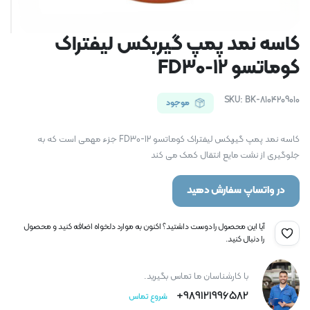
کاسه نمد پمپ گیربکس لیفتراک
کوماتسو FD30-12
SKU:
BK-8104209010
موجود
کاسه نمد پمپ گیربکس لیفتراک کوماتسو FD30-12 جزء مهمی است که به
جلوگیری از نشت مایع انتقال کمک می کند
در واتساپ سفارش دهید
آیا این محصول را دوست داشتید؟ اکنون به موارد دلخواه اضافه کنید و محصول
را دنبال کنید.
با کارشناسان ما تماس بگیرید.
989121996582+
شروع تماس