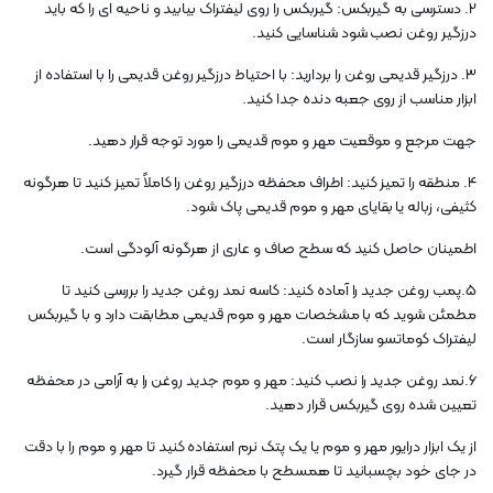
2. دسترسی به گیربکس: گیربکس را روی لیفتراک بیابید و ناحیه ای را که باید
درزگیر روغن نصب شود شناسایی کنید.
3. درزگیر قدیمی روغن را بردارید: با احتیاط درزگیر روغن قدیمی را با استفاده از
ابزار مناسب از روی جعبه دنده جدا کنید.
جهت مرجع و موقعیت مهر و موم قدیمی را مورد توجه قرار دهید.
4. منطقه را تمیز کنید: اطراف محفظه درزگیر روغن را کاملاً تمیز کنید تا هرگونه
کثیفی، زباله یا بقایای مهر و موم قدیمی پاک شود.
اطمینان حاصل کنید که سطح صاف و عاری از هرگونه آلودگی است.
5.پمب روغن جدید را آماده کنید: کاسه نمد روغن جدید را بررسی کنید تا
مطمئن شوید که با مشخصات مهر و موم قدیمی مطابقت دارد و با گیربکس
لیفتراک کوماتسو سازگار است.
6.نمد روغن جدید را نصب کنید: مهر و موم جدید روغن را به آرامی در محفظه
تعیین شده روی گیربکس قرار دهید.
از یک ابزار درایور مهر و موم یا یک پتک نرم استفاده کنید تا مهر و موم را با دقت
در جای خود بچسبانید تا همسطح با محفظه قرار گیرد.