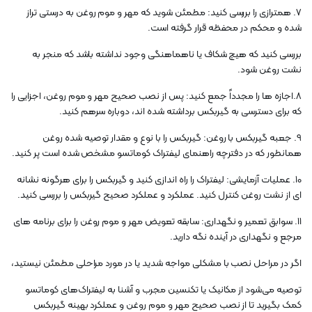
7. همترازی را بررسی کنید: مطمئن شوید که مهر و موم روغن به درستی تراز
شده و محکم در محفظه قرار گرفته است.
بررسی کنید که هیچ شکاف یا ناهماهنگی وجود نداشته باشد که منجر به
نشت روغن شود.
8.اجازه ها را مجدداً جمع کنید: پس از نصب صحیح مهر و موم روغن، اجزایی را
که برای دسترسی به گیربکس برداشته شده اند، دوباره سرهم کنید.
9. جعبه گیربکس با روغن: گیربکس را با نوع و مقدار توصیه شده روغن
همانطور که در دفترچه راهنمای لیفتراک کوماتسو مشخص شده است پر کنید.
10. عملیات آزمایشی: لیفتراک را راه اندازی کنید و گیربکس را برای هرگونه نشانه
ای از نشت روغن کنترل کنید. عملکرد و عملکرد صحیح گیربکس را بررسی کنید.
11. سوابق تعمیر و نگهداری: سابقه تعویض مهر و موم روغن را برای برنامه های
مرجع و نگهداری در آینده نگه دارید.
اگر در مراحل نصب با مشکلی مواجه شدید یا در مورد مراحلی مطمئن نیستید،
توصیه می‌شود از مکانیک یا تکنسین مجرب و آشنا به لیفتراک‌های کوماتسو
کمک بگیرید تا از نصب صحیح مهر و موم روغن و عملکرد بهینه گیربکس