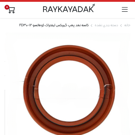
0
خانه
دسته بندی نشده
کاسه نمد پمپ گیربکس لیفتراک کوماتسو FD30-12