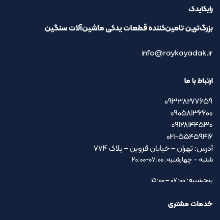
رایکایدک
بزرگ‌ترین تامین‌کننده قطعات یدکی ماشین‌آلات سنگین
info@raykayadak.ir
ارتباط با ما
09338277659
09058136600
09128144530
021-55459416
آدرس: تهران – خیابان قزوین – پلاک ۷۷۴
شنبه – چهارشنبه: 07:00-20:00
پنجشنبه: 07:00 – 15:00
خدمات مشتری