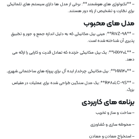
– **تکنولوژی های هوشمند**: برخی از مدل ها دارای سیستم های تلماتیکی
برای نظارت و تشخیص از راه دور هستند.
مدل های محبوب
– **R17Z-9A**: مینی بیل مکانیکی که به دلیل اندازه جمع و جور و تطبیق
پذیری آن شناخته شده است.
– **HX220L**: یک بیل مکانیکی خزنده که تعادل قدرت و کارایی را ارائه می
دهد.
– **HW140**: بیل مکانیکی چرخدار ایده آل برای پروژه های ساختمانی شهری.
– **R480LC-9S**: یک مدل سنگین طراحی شده برای عملیات در مقیاس
بزرگ.
برنامه های کاربردی
– ساخت و ساز و تخریب
– محوطه سازی و کشاورزی
– استخراج معادن و معادن