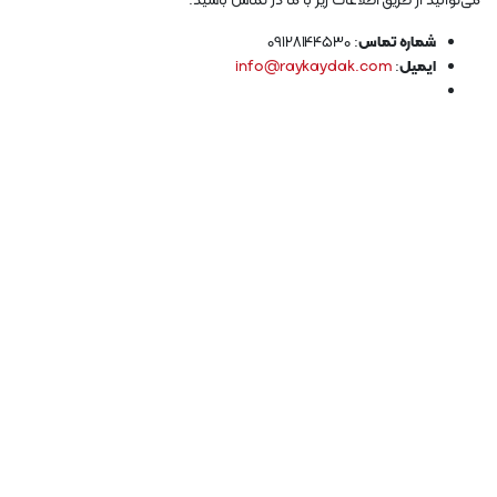
می‌توانید از طریق اطلاعات زیر با ما در تماس باشید:
شماره تماس
: 09128144530
ایمیل
:
info@raykaydak.com