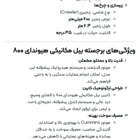
زیرسازی و چرخ‌ها
:
نوع شاسی: زنجیری (Crawler)
عرض زنجیر:
600 میلی‌متر
طول زنجیر:
6.3 متر
قابلیت حرکت در شیب:
35 درجه
ویژگی‌های برجسته بیل مکانیکی هیوندای 800
قدرت بالا و عملکرد مطمئن
:
موتور قدرتمند و سیستم هیدرولیک پیشرفته این
مدل، امکان انجام عملیات سنگین را به راحتی
فراهم می‌کند.
طراحی ارگونومیک کابین
:
کابین بیل مکانیکی هیوندای 800 با فضای وسیع،
دید عالی و سیستم کنترل پیشرفته، تجربه‌ای راحت
و ایمن برای اپراتور ایجاد می‌کند.
مصرف سوخت بهینه
:
موتور Cummins با بهره‌وری بالا و استاندارد
آلایندگی مناسب، مصرف سوخت را به حداقل
رسانده و هزینه‌های عملیاتی را کاهش می‌دهد.