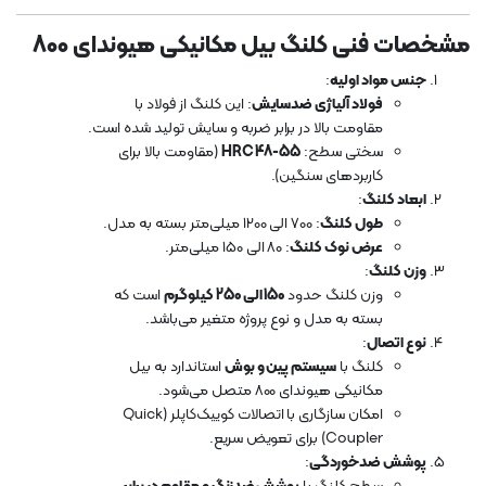
مشخصات فنی کلنگ بیل مکانیکی هیوندای 800
جنس مواد اولیه
:
فولاد آلیاژی ضدسایش
: این کلنگ از فولاد با
مقاومت بالا در برابر ضربه و سایش تولید شده است.
سختی سطح:
HRC 48-55
(مقاومت بالا برای
کاربردهای سنگین).
ابعاد کلنگ
:
طول کلنگ
: 700 الی 1200 میلی‌متر بسته به مدل.
عرض نوک کلنگ
: 80 الی 150 میلی‌متر.
وزن کلنگ
:
وزن کلنگ حدود
150 الی 250 کیلوگرم
است که
بسته به مدل و نوع پروژه متغیر می‌باشد.
نوع اتصال
:
کلنگ با
سیستم پین و بوش
استاندارد به بیل
مکانیکی هیوندای 800 متصل می‌شود.
امکان سازگاری با اتصالات کوییک‌کاپلر (Quick
Coupler) برای تعویض سریع.
پوشش ضدخوردگی
: