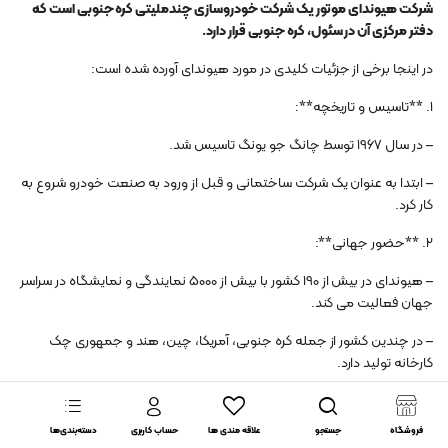
شرکت هیوندای موتور یک شرکت خودروسازی چندملیتی کره جنوبی است که
دفتر مرکزی آن در سئول، کره جنوبی قرار دارد.
در اینجا برخی از جزئیات کلیدی در مورد هیوندای آورده شده است:
1. **تاسیس و تاریخچه**:
– در سال 1967 توسط چانگ جو یونگ تاسیس شد.
– ابتدا به عنوان یک شرکت ساختمانی و قبل از ورود به صنعت خودرو شروع به
کار کرد.
2. **حضور جهانی**:
– هیوندای در بیش از 190 کشور با بیش از 5000 نمایندگی و نمایشگاه در سراسر
جهان فعالیت می کند.
– در چندین کشور از جمله کره جنوبی، آمریکا، چین، هند و جمهوری چک
کارخانه تولید دارد.
3. **محدوده محصول**:
فروشگاه
جستجو
علاقه مندی ها
حساب کاربری
دسته‌بندی‌ها
– ارائه طیف گسترده ای از وسایل نقلیه، از جمله سدان، SUV، کامیون، و وسایل