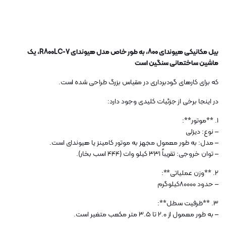
بیل مکانیکی هیوندای 800، به طور خاص مدل هیوندای R800LC-7، یک
ماشین ساختمانی سنگین است
که برای کارهای گودبرداری در مقیاس بزرگ طراحی شده است.
در اینجا برخی از جزئیات کلیدی وجود دارد:
1. **موتور**:
– نوع: دیزلی
– مدل: به طور معمول مجهز به موتور کامینز یا هیوندای است.
– توان خروجی: تقریباً 331 کیلو وات (444 اسب بخار).
2. **وزن عملیاتی**:
– حدود 80000کیلوگرم
3. **ظرفیت سطل**:
– به طور معمول از 2.0 تا 3.5 متر مکعب متغیر است.