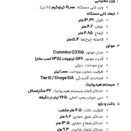
وزن عملیاتی
:
وزن کلی دستگاه:
81,000 کیلوگرم
(81 تن).
ابعاد کلی دستگاه
:
طول:
13.49 متر
عرض:
4.2 متر
ارتفاع:
4.85 متر
فاصله چرخ‌ها:
5.4 متر
موتور
:
مدل موتور:
Cummins QSX15
قدرت موتور:
548 کیلووات (735 اسب بخار)
نوع سوخت: دیزلی
ظرفیت مخزن سوخت:
1,000 لیتر
استاندارد آلایندگی:
Tier III / Stage IIIA
سیستم هیدرولیک
:
حداکثر فشار سیستم هیدرولیک:
32 مگاپاسکال
دبی جریان پمپ اصلی:
765 لیتر در دقیقه
باکت و بازو
:
ظرفیت باکت:
4.5 متر مکعب
حداکثر عمق حفاری:
8.2 متر
حداکثر شعاع حفاری:
13.5 متر
حداکثر ارتفاع بارگیری:
9.3 متر