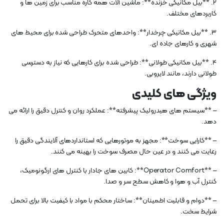
2. **بیل مکانیکی خزنده**: ماشین آلات همه کاره مناسب برای زمین ها و
کاربردهای مختلف.
3. **بیل مکانیکی چرخدار**: واحدهای متحرک طراحی شده برای محیط های
شهری و کارهای جاده ای.
4. **بیل مکانیکی طولانی**: طراحی شده برای کارهایی که نیاز به دسترسی
طولانی دارند، مانند لایروبی.
ویژگی های کلیدی
– **سیستم های هیدرولیک پیشرفته**: عملکرد روان و کنترل دقیق را ارائه می
دهد.
– **کارایی سوخت**: مجهز به موتورهایی که استانداردهای آلایندگی دقیق را
رعایت می کنند و در عین حال مصرف سوخت را بهینه می کنند.
– **Operator Comfort**: کابین های جادار با کنترل های ارگونومیک،
کنترل آب و هوا و کاهش سطح سر و صدا.
– **دوام و قابلیت اطمینان**: ساختار محکم با مواد با کیفیت بالا برای تحمل
شرایط سخت.