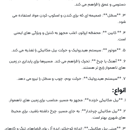
دسترسی و عمق را فراهم می کند.
3. **سطل**: ضمیمه ای که برای کندن و اسکوپ کردن مواد استفاده می
شود.
4. ** کابین **: محفظه اپراتور، اغلب مجهز به کنترل و ویژگی های ایمنی
است.
5. **موتور **: سیستم هیدرولیک و حرکت بیل مکانیکی را تغذیه می کند.
6. ** آهنگ یا چرخ **: تحرک را فراهم می کند. مسیرها برای پایداری در زمین
های ناهموار رایج تر هستند.
7. **سیستم هیدرولیک**: حرکت بوم، چوب و سطل را نیرو می دهد.
انواع:
1. **بیل مکانیکی خزنده**: مجهز به مسیر، مناسب برای زمین های ناهموار.
2. **بیل مکانیکی چرخدار**: به جای مسیر، چرخ داشته باشید، برای محیط
های شهری بهتر است.
3. **مینی بیل مکانیکی**: اندازه کوچکتر، ایده آل برای فضاهای تنگ و کارهای