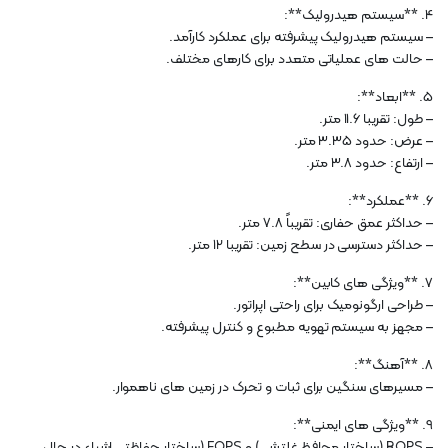
4. **سیستم هیدرولیک**:
– سیستم هیدرولیک پیشرفته برای عملکرد کارآمد.
– حالت های عملیاتی متعدد برای کارهای مختلف.
5. **ابعاد**:
– طول: تقریبا 11.6 متر.
– عرض: حدود 3.35 متر.
– ارتفاع: حدود 3.8 متر.
6. **عملکرد**:
– حداکثر عمق حفاری: تقریباً 7.8 متر.
– حداکثر دسترسی در سطح زمین: تقریبا 12 متر.
7. **ویژگی های کابین**:
– طراحی ارگونومیک برای راحتی اپراتور.
– مجهز به سیستم تهویه مطبوع و کنترل پیشرفته.
8. **آهنگ**:
– مسیرهای سنگین برای ثبات و تحرک در زمین های ناهموار.
9. **ویژگی های ایمنی**:
– ROPS (ساختار محافظ غلتشی) و FOPS (ساختار حفاظتی اشیاء در حال