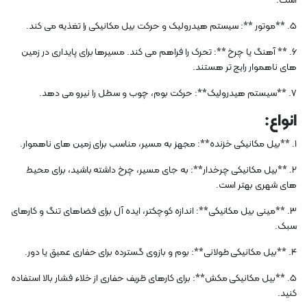
است.
5. **موتور **: سیستم هیدرولیک و حرکت بیل مکانیکی را تغذیه می کند.
6. ** آهنگ یا چرخ **: تحرک را فراهم می کند. مسیرها برای پایداری در زمین
های ناهموار رایج تر هستند.
7. **سیستم هیدرولیک**: حرکت بوم، چوب و سطل را نیرو می دهد.
انواع:
1. **بیل مکانیکی خزنده**: مجهز به مسیر، مناسب برای زمین های ناهموار.
2. **بیل مکانیکی چرخدار**: به جای مسیر، چرخ داشته باشید، برای محیط
های شهری بهتر است.
3. **مینی بیل مکانیکی**: اندازه کوچکتر، ایده آل برای فضاهای تنگ و کارهای
سبک.
4. **بیل مکانیکی طولانی**: بوم و بازوی گسترده برای حفاری عمیق یا دور.
5. **بیل مکانیکی مکش**: برای کارهای ظریف حفاری از خلاء فشار بالا استفاده
کنید.