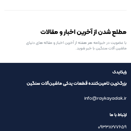
رایگان برای مدت محدود
مطلع شدن از آخرین اخبار و مقالات
با عضویت در خبرنامه هر هفته از آخرین اخبار و مقاله های دنیای
ماشین آلات سنگین با خبر شوید.
رایکایدک
بزرگ‌ترین تامین‌کننده قطعات یدکی ماشین‌آلات سنگین
info@raykayadak.ir
ارتباط با ما
09338277659