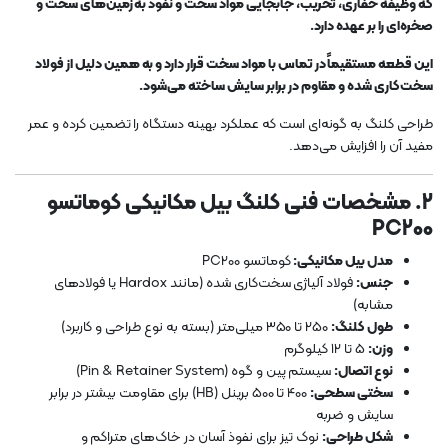
که وظیفه حفاری، تخریب، جابجایی مواد سخت و نفوذ به زمین‌های سخت و
صخره‌ای را بر عهده دارد.
این قطعه مستقیماً در تماس با مواد سخت قرار دارد و به همین دلیل از فولاد
سخت‌کاری شده و مقاوم در برابر سایش ساخته می‌شود.
طراحی کلنگ به گونه‌ای است که عملکرد بهینه دستگاه را تضمین کرده و عمر
مفید آن را افزایش می‌دهد.
2. مشخصات فنی کلنگ بیل مکانیکی کوماتسو
PC200
مدل بیل مکانیکی:
کوماتسو PC200
جنس:
فولاد آلیاژی سخت‌کاری شده (مانند Hardox یا فولادهای
مشابه)
طول کلنگ:
250 تا 350 میلی‌متر (بسته به نوع طراحی و کاربرد)
وزن:
5 تا 12 کیلوگرم
نوع اتصال:
سیستم پین و گوه (Pin & Retainer System)
سختی سطحی:
400 تا 500 برینل (HB) برای مقاومت بیشتر در برابر
سایش و ضربه
شکل طراحی:
نوک تیز برای نفوذ آسان در خاک‌های متراکم و