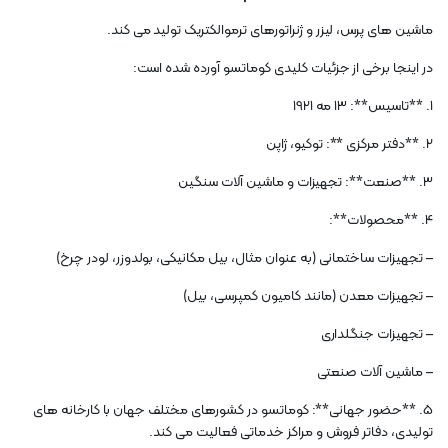
ماشین های پرس، لیزر و ژنراتورهای ترموالکتریک تولید می کند.
در اینجا برخی از جزئیات کلیدی کوماتسو آورده شده است:
1. **تاسیس**: 13 مه 1921
2. **دفتر مرکزی **: توکیو، ژاپن
3. **صنعت**: تجهیزات و ماشین آلات سنگین
4. **محصولات**:
– تجهیزات ساختمانی (به عنوان مثال، بیل مکانیکی، بولدوزر، لودر چرخ)
– تجهیزات معدن (مانند کامیون کمپرسی، بیل)
– تجهیزات جنگلداری
– ماشین آلات صنعتی
5. **حضور جهانی**: کوماتسو در کشورهای مختلف جهان با کارخانه های
تولیدی، دفاتر فروش و مراکز خدماتی فعالیت می کند.