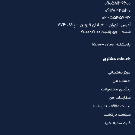
09058136600
09128144530
021-55459416
آدرس: تهران – خیابان قزوین – پلاک ۷۷۴
شنبه – چهارشنبه: 07:00-20:00
پنجشنبه: 07:00 – 15:00
خدمات مشتری
مرکز پشتیبانی
حساب من
پیگیری محصولات
سفارشات من
لیست علاقه مندی شما
سیاست بازگشت
کارت هدیه خرید