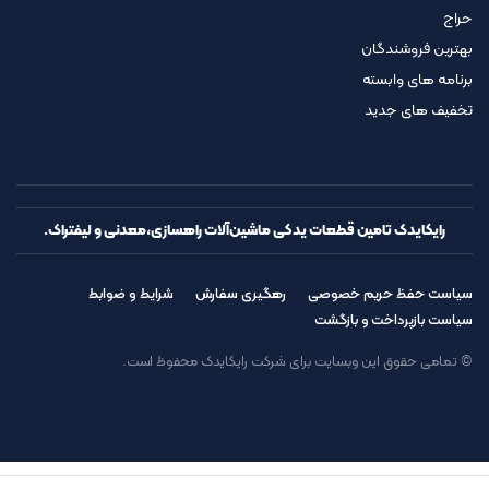
حراج
بهترین فروشندگان
برنامه های وابسته
تخفیف های جدید
رایکایدک تامین قطعات یدکی ماشین‌آلات راهسازی،معدنی و لیفتراک.
سیاست حفظ حریم خصوصی
رهگیری سفارش
شرایط و ضوابط
سیاست بازپرداخت و بازگشت
© تمامی حقوق این وبسایت برای شرکت رایکایدک محفوظ است.