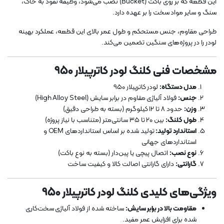
این قطعه که بر روی باکت (Bucket) نصب می‌شود، وظیفه نفوذ به خاک،
سنگ و سایر مواد سخت را بر عهده دارد.
طراحی مقاوم، جنس مستحکم و طول عمر بالای این قطعه، عملکرد بهینه
لودر را در پروژه‌های سنگین تضمین می‌کند.
مشخصات فنی کلنگ لودر کاترپیلار 950
مدل دستگاه:
لودر کاترپیلار 950
جنس:
فولاد آلیاژی مقاوم در برابر سایش (High Alloy Steel)
وزن:
حدود 8 تا 12 کیلوگرم (بسته به طراحی دقیق)
طول کلنگ:
بین 20 تا 35 سانتی‌متر (متناسب با نیاز پروژه)
استاندارد تولید:
تولید شده بر اساس استانداردهای OEM و
استانداردهای جهانی
نوع نصب:
اتصال پیچی یا پین‌دار (بسته به نوع باکت)
گارانتی:
دارای گارانتی اصالت کالا و کیفیت ساخت
ویژگی‌های کلیدی کلنگ لودر کاترپیلار 950
مقاومت بالا در برابر سایش:
ساخته شده از فولاد آلیاژی سخت‌کاری
شده برای افزایش عمر مفید.