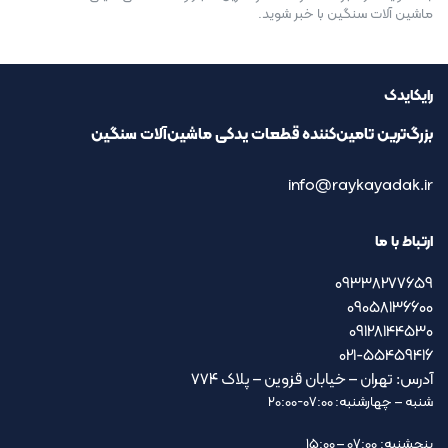
ماشین آلات سنگین با خبر شوید.
رایکایدک
بزرگ‌ترین تامین‌کننده قطعات یدکی ماشین‌آلات سنگین
info@raykayadak.ir
ارتباط با ما
09338277659
09058136600
09128144530
021-55459416
آدرس: تهران – خیابان قزوین – پلاک ۷۷۴
شنبه – چهارشنبه: 07:00-20:00
پنجشنبه: 07:00 – 15:00