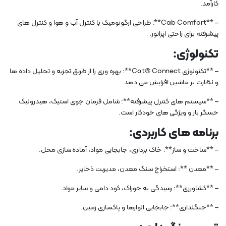
کارآمد.
– **Cab Comfort**: طراحی ارگونومیک با کنترل آب و هوا و کنترل های
پیشرفته برای راحتی اپراتور.
تکنولوژی:
– **تکنولوژی Cat® Connect**: بهره وری را از طریق تجزیه و تحلیل داده ها
و نظارت بر ماشین افزایش می دهد.
– **سیستم های کنترل پیشرفته**: شامل فرمان جوی استیک، هیدرولیک
حسگر بار و ویژگی های خودکار است.
برنامه های کاربردی:
– **ساخت و ساز**: خاک برداری، جابجایی مواد، آماده سازی محل.
– **معدن **: استخراج سنگ معدن، مدیریت ذخایر.
– **کشاورزی**: رسیدگی به خوراک، کود دامی و سایر مواد.
– **جنگلداری**: جابجایی الوارها و پاکسازی زمین.