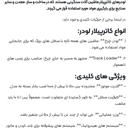
لودرهای کاترپیلار ماشین آلات سنگینی هستند که در ساخت و ساز، معدن و سایر
صنایع برای بارگیری مواد مورد استفاده قرار می گیرند.
در اینجا برخی از جزئیات کلیدی وجود دارد:
انواع کاترپیلار لودر:
1. **لودر چرخ**: ماشین های همه کاره با سطل های بزرگ که برای جابجایی
مواد استفاده می شود.
2. **Track Loader**: مجهز به مسیر به جای چرخ، مناسب برای زمین های
ناهموار.
ویژگی های کلیدی:
– **قدرت موتور**: محدوده بین 50 تا بیش از 1000 اسب بخار بسته به مدل.
– **ظرفیت سطل**: به طور گسترده ای متفاوت است، معمولاً بین 1 تا 10 یارد
مکعب.
– **وزن عملیاتی**: می تواند از چند تن تا بیش از 50 تن متغیر باشد.
– **سیستم های هیدرولیک**: سیستم های پیشرفته برای بلند کردن و مانور