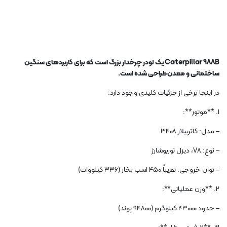
Caterpillar 988B یک لودر چرخدار بزرگ است که برای کاربردهای سنگین
ساختمانی و معدن طراحی شده است.
در اینجا برخی از جزئیات کلیدی وجود دارد:
1. **موتور**:
– مدل: کاترپیلار 3408
– نوع: V8، دیزل توربوشارژ
– توان خروجی: تقریباً 450 اسب بخار (336 کیلووات)
2. **وزن عملیاتی**:
– حدود 43000 کیلوگرم (94800 پوند)