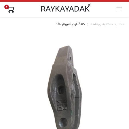
0
خانه
دسته بندی نشده
کلنگ لودر کاترپیلار 950