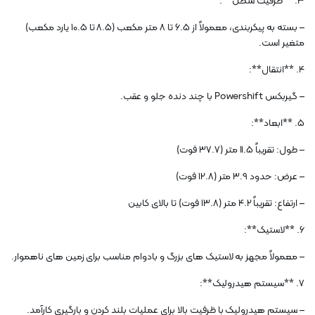
3. **ظرفیت سطل**:
– بسته به پیکربندی، معمولاً از 6.5 تا 8 متر مکعب (8.5 تا 10.5 یارد مکعب)
متغیر است.
4. **انتقال**:
– گیربکس Powershift با چند دنده جلو و عقب.
5. **ابعاد**:
– طول: تقریباً 11.5 متر (37.7 فوت)
– عرض: حدود 3.9 متر (12.8 فوت)
– ارتفاع: تقریباً 4.2 متر (13.8 فوت) تا بالای کابین
6. **لاستیک**:
– معمولاً مجهز به لاستیک های بزرگ و بادوام مناسب برای زمین های ناهموار.
7. **سیستم هیدرولیک**:
– سیستم هیدرولیک با ظرفیت بالا برای عملیات بلند کردن و بارگیری کارآمد.