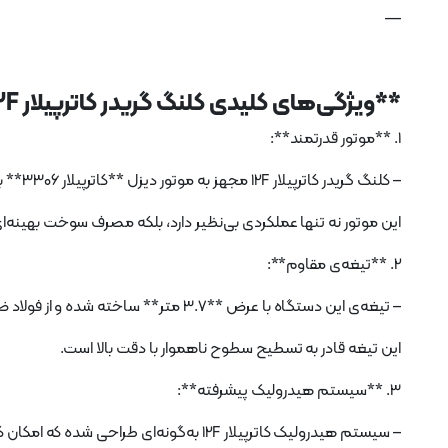
—
**ویژگی‌های کلیدی کلنگ گریدر کاترپیلار 12F**
1. **موتور قدرتمند**:
– کلنگ گریدر کاترپیلار 12F مجهز به موتور دیزل **کاترپیلار 3306** با قدرت **215 اسب بخار** است.
این موتور نه تنها عملکردی بی‌نظیر دارد، بلکه مصرف سوخت بهینه‌ای 
2. **تیغه‌ی مقاوم**:
– تیغه‌ی این دستگاه با عرض **3.7 متر** ساخته شده و از فولاد ضد سایش تولید شده است.
این تیغه قادر به تسطیح سطوح ناهموار با دقت بالا است.
3. **سیستم هیدرولیک پیشرفته**:
– سیستم هیدرولیک کاترپیلار 12F به‌گونه‌ای طراحی شده که امکان کنترل دقیق و حرکت روان تیغه را فراهم می‌کند.