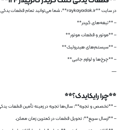
**قطعات یدکی کلنگ گریدر کاترپیلار 12F**
در سایت **raykayadak.ir**، شما می‌توانید تمام قطعات یدکی اصلی و با کیفیت کلنگ گریدر کاترپیلار 12F را پیدا کنید. برخی از این قطعات شامل:
– **تیغه‌های گریدر**
– **موتور و قطعات موتور**
– **سیستم‌های هیدرولیک**
– **چرخ‌ها و لوازم جانبی**
—
**چرا رایکایدک؟**
– **تخصص و تجربه**: سال‌ها تجربه در زمینه تأمین قطعات یدکی
– **ارسال سریع**: تحویل قطعات در کمترین زمان ممکن.