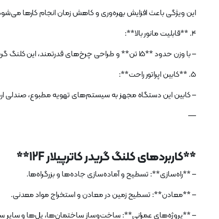
این ویژگی باعث افزایش بهره‌وری و کاهش زمان انجام کارها می‌شود
4. **قابلیت مانور بالا**:
– با وزن حدود **15 تن** و طراحی چرخ‌های قدرتمند، این کلنگ گریدر قادر به حرکت در سطوح ناهموار و شرایط سخت کاری است.
5. **کابین اپراتور راحت**:
– کابین این دستگاه مجهز به سیستم‌های تهویه مطبوع، صندلی ارگونو
—
**کاربردهای کلنگ گریدر کاترپیلار 12F**
– **راه‌سازی**: تسطیح و آماده‌سازی جاده‌ها و بزرگراه‌ها.
– **معادن**: تسطیح زمین در معادن و استخراج مواد معدنی.
– **پروژه‌های عمرانی**: ساخت‌وساز ساختمان‌ها، پل‌ها و سایر ساز