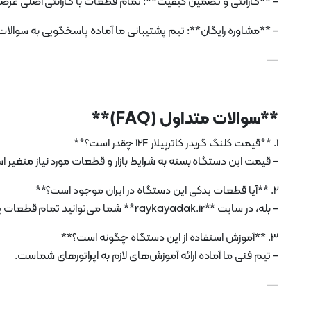
– **گارانتی و تضمین کیفیت**: تمام قطعات با گارانتی اصلی عرض
– **مشاوره رایگان**: تیم پشتیبانی ما آماده پاسخگویی به سوال
—
**سوالات متداول (FAQ)**
1. **قیمت کلنگ گریدر کاترپیلار 12F چقدر است؟**
– قیمت این دستگاه بسته به شرایط بازار و قطعات مورد نیاز متغیر ا
2. **آیا قطعات یدکی این دستگاه در ایران موجود است؟**
– بله، در سایت **raykayadak.ir** شما می‌توانید تمام قطعات یدکی اصلی را پیدا کنید.
3. **آموزش استفاده از این دستگاه چگونه است؟**
– تیم فنی ما آماده ارائه آموزش‌های لازم به اپراتورهای شماست.
—