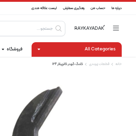
درباره ما
حساب من
رهگیری سفارش
لیست علاقه مندی
Products
search
All Categories
فروشگاه
خانه
قطعات زیربندی
کلنگ گریدر کاترپیلار 12F