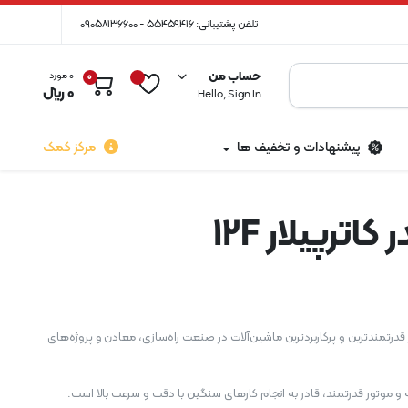
تلفن پشتیبانی: 55459416 - 09058136600
حساب من
0 مورد
0
0
0
﷼
Hello, Sign In
پیشنهادات و تخفیف ها
مرکز کمک
اترپیلار 12F
ر کاترپیلار 12F یکی از قدرتمندترین و پرکاربردترین ماشین‌آلات در صنعت راه‌سازی، معادن و پروژه‌های
و موتور قدرتمند، قادر به انجام کارهای سنگین با دقت و سرعت بالا است.