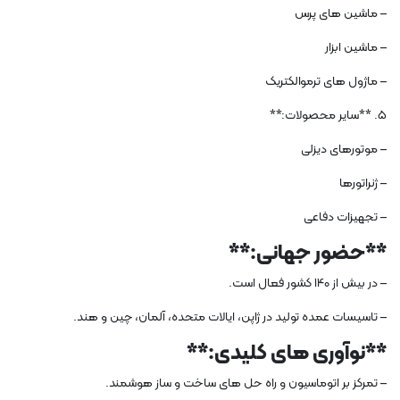
– ماشین های پرس
– ماشین ابزار
– ماژول های ترموالکتریک
5. **سایر محصولات:**
– موتورهای دیزلی
– ژنراتورها
– تجهیزات دفاعی
**حضور جهانی:**
– در بیش از 140 کشور فعال است.
– تاسیسات عمده تولید در ژاپن، ایالات متحده، آلمان، چین و هند.
**نوآوری های کلیدی:**
– تمرکز بر اتوماسیون و راه حل های ساخت و ساز هوشمند.