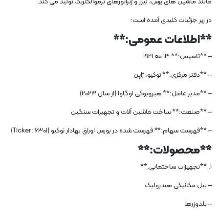
مانند ماشین های پرس، لیزر و ژنراتورهای ترموالکتریک تولید می کند.
در زیر جزئیات کلیدی آمده است:
**اطلاعات عمومی:**
– **تاسیس:** 13 مه 1921
– **دفتر مرکزی:** توکیو، ژاپن
– **مدیر عامل:** هیرویوکی اوگاوا (از سال 2023)
– **صنعت:** ساخت ماشین آلات و تجهیزات سنگین
– **فهرست سهام:** فهرست شده در بورس اوراق بهادار توکیو (Ticker: 6301)
**محصولات:**
1. **تجهیزات ساختمانی:**
– بیل مکانیکی هیدرولیک
– بلدوزرها