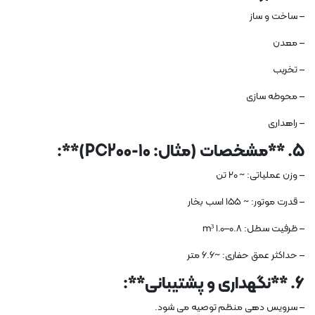
– ساخت و ساز
– معدن
– تخریب
– محوطه سازی
– راهداری
5. **مشخصات (مثال: PC200-10)**:
– وزن عملیاتی: ~ 20 تن
– قدرت موتور: ~ 155 اسب بخار
– ظرفیت سطل: 0.8–1.0 m³
– حداکثر عمق حفاری: ~6.6 متر
6. **نگهداری و پشتیبانی**:
– سرویس دهی منظم توصیه می شود.