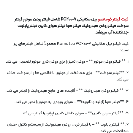
کیت فیلتر کوماتسو
بیل مکانیکی PC200-7 شامل فیلتر روغن موتور فیلتر
سوخت فیلتر روغن هیدرولیک فیلتر هوا فیلتر هوای کابین فیلتر پایلوت
جداکننده آب میباشد.
کیت فیلتر بیل مکانیکی Komatsu PC200-7 معمولاً شامل فیلترهای زیر
است:
1. ** فیلتر روغن موتور ** – روغن تمیز را برای روغن کاری موتور تضمین می کند.
2. **فیلتر سوخت** – برای محافظت از موتور، ناخالصی ها را از سوخت حذف
می کند.
3. ** فیلتر روغن هیدرولیک ** – آلاینده های مایع هیدرولیک را فیلتر می کند.
4. **فیلتر هوا (اولیه و ثانویه)** – هوای ورودی به موتور را تمیز می کند.
5. **فیلتر هوای کابین** – هوای داخل کابین اپراتور را فیلتر می کند.
6. ** فیلتر پایلوت ** – با فیلتر کردن روغن هیدرولیک از سیستم کنترل خلبان
محافظت می کند.