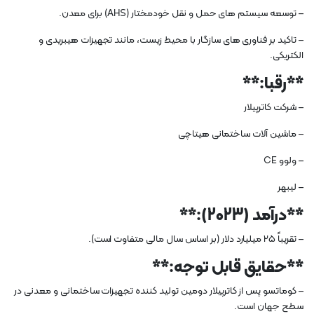
– توسعه سیستم های حمل و نقل خودمختار (AHS) برای معدن.
– تاکید بر فناوری های سازگار با محیط زیست، مانند تجهیزات هیبریدی و
الکتریکی.
**رقبا:**
– شرکت کاترپیلار
– ماشین آلات ساختمانی هیتاچی
– ولوو CE
– لیبهر
**درآمد (2023):**
– تقریباً 25 میلیارد دلار (بر اساس سال مالی متفاوت است).
**حقایق قابل توجه:**
– کوماتسو پس از کاترپیلار دومین تولید کننده تجهیزات ساختمانی و معدنی در
سطح جهان است.