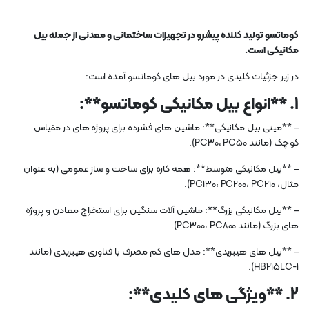
کوماتسو تولید کننده پیشرو در تجهیزات ساختمانی و معدنی از جمله بیل
مکانیکی است.
در زیر جزئیات کلیدی در مورد بیل های کوماتسو آمده است:
1. **انواع بیل مکانیکی کوماتسو**:
– **مینی بیل مکانیکی**: ماشین های فشرده برای پروژه های در مقیاس
کوچک (مانند PC30، PC50).
– **بیل مکانیکی متوسط**: همه کاره برای ساخت و ساز عمومی (به عنوان
مثال، PC130، PC200، PC210).
– **بیل مکانیکی بزرگ**: ماشین آلات سنگین برای استخراج معادن و پروژه
های بزرگ (مانند PC300، PC800).
– **بیل های هیبریدی**: مدل های کم مصرف با فناوری هیبریدی (مانند
HB215LC-1).
2. **ویژگی های کلیدی**: