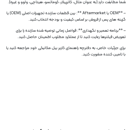
شما مطابقت دارد (به عنوان مثال، کاترپیلار، کوماتسو، هیتاچی، ولوو و غیره).
– **OEM یا Aftermarket **: بین قطعات سازنده تجهیزات اصلی (OEM) یا
گزینه های پس از فروش بر اساس کیفیت و بودجه انتخاب کنید.
– **برنامه تعمیر و نگهداری**: فواصل زمانی توصیه شده سازنده را برای
تعویض فیلترها رعایت کنید تا از عملکرد مطلوب اطمینان حاصل کنید.
برای جزئیات خاص، به دفترچه راهنمای کاربر بیل مکانیکی خود مراجعه کنید یا
با تامین کننده مشورت کنید.