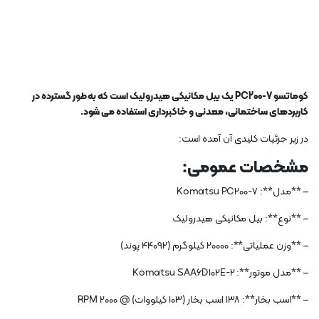
کوماتسو PC200-7 یک بیل مکانیکی هیدرولیک است که به طور گسترده در
کاربردهای ساختمانی، معدنی و خاکبرداری استفاده می شود.
در زیر جزئیات کلیدی آن آمده است:
مشخصات عمومی:
– **مدل**: Komatsu PC200-7
– **نوع**: بیل مکانیکی هیدرولیک
– **وزن عملیاتی**: 20000 کیلوگرم (44092 پوند)
– **مدل موتور**: Komatsu SAA6D102E-2
– **اسب بخار**: 138 اسب بخار (103 کیلووات) @ 2000 RPM