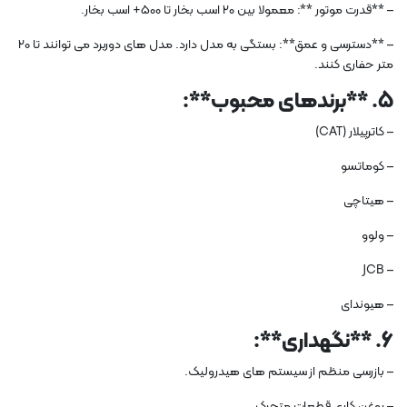
– **قدرت موتور **: معمولا بین 20 اسب بخار تا 500+ اسب بخار.
– **دسترسی و عمق**: بستگی به مدل دارد. مدل های دوربرد می توانند تا 20
متر حفاری کنند.
5. **برندهای محبوب**:
– کاترپیلار (CAT)
– کوماتسو
– هیتاچی
– ولوو
– JCB
– هیوندای
6. **نگهداری**:
– بازرسی منظم از سیستم های هیدرولیک.
– روغن کاری قطعات متحرک.