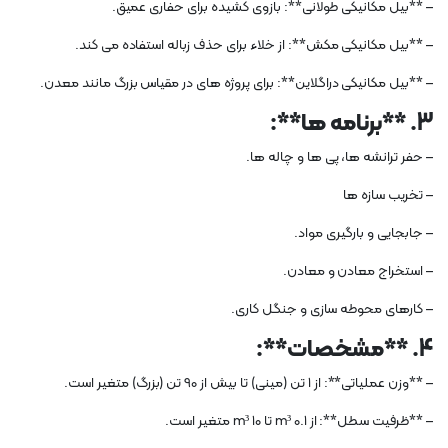
– **بیل مکانیکی طولانی**: بازوی کشیده برای حفاری عمیق.
– **بیل مکانیکی مکش**: از خلاء برای حذف زباله استفاده می کند.
– **بیل مکانیکی دراگلاین**: برای پروژه های در مقیاس بزرگ مانند معدن.
3. **برنامه ها**:
– حفر ترانشه ها، پی ها و چاله ها.
– تخریب سازه ها
– جابجایی و بارگیری مواد.
– استخراج معادن و معادن.
– کارهای محوطه سازی و جنگل کاری.
4. **مشخصات**:
– **وزن عملیاتی**: از 1 تن (مینی) تا بیش از 90 تن (بزرگ) متغیر است.
– **ظرفیت سطل**: از 0.1 m³ تا 10 m³ متغیر است.