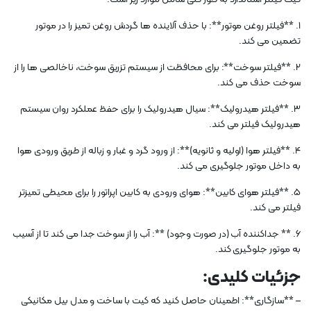
1. **فیلتر روغن موتور**: با حذف آلاینده ها گردش روغن تمیز را در موتور
تضمین می کند.
2. **فیلتر سوخت**: برای محافظت از سیستم تزریق سوخت، ناخالصی ها را از
سوخت حذف می کند.
3. **فیلتر هیدرولیک**: سیال هیدرولیک را برای حفظ عملکرد روان سیستم
هیدرولیک فیلتر می کند.
4. **فیلتر هوا (اولیه و ثانویه)**: از ورود گرد و غبار و زباله از طریق ورودی هوا
به داخل موتور جلوگیری می کند.
5. **فیلتر هوای کابین**: هوای ورودی به کابین اپراتور را برای محیطی تمیزتر
فیلتر می کند.
6. ** جداکننده آب (در صورت وجود) **: آب را از سوخت جدا می کند تا از آسیب
به موتور جلوگیری کند.
جزئیات کلیدی:
– **سازگاری**: اطمینان حاصل کنید که کیت با ساخت و مدل بیل مکانیکی