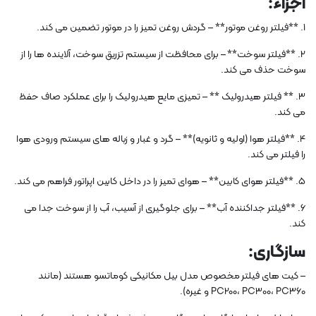
اجزاء:
1. **فیلتر روغن موتور** – گردش روغن تمیز را در موتور تضمین می کند.
2. **فیلتر سوخت** – برای محافظت از سیستم تزریق سوخت، آلاینده ها را از
سوخت حذف می کند.
3. ** فیلتر هیدرولیک ** – تمیزی مایع هیدرولیک را برای عملکرد صاف حفظ
می کند.
4. **فیلتر هوا (اولیه و ثانویه)** – گرد و غبار و زباله های سیستم ورودی هوا
را فیلتر می کند.
5. **فیلتر هوای کابین** – هوای تمیز را در داخل کابین اپراتور فراهم می کند.
6. **فیلتر جداکننده آب** – برای جلوگیری از آسیب، آب را از سوخت جدا می
کند.
سازگاری:
– کیت های فیلتر مخصوص مدل بیل مکانیکی کوماتسو هستند (مانند
PC200، PC300، PC360 و غیره).