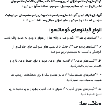
فیلترهای کوماتسو اجزای ضروری هستند که در ماشین آلات کوماتسو برای
اطمینان از عملکرد مطلوب و طول عمر مورد استفاده قرار می گیرند.
آنها برای فیلتر کردن آلاینده های هوا، سوخت، روغن یا سیستم های هیدرولیک
طراحی شده اند و از موتور و سایر اجزای حیاتی محافظت می کنند.
انواع فیلترهای کوماتسو:
1. **فیلترهای هوا**: گرد و غبار و زباله ها را از هوای ورودی به موتور پاک کنید.
2. **فیلترهای سوخت**: حذف ناخالصی های سوخت برای جلوگیری از
گرفتگی و آسیب به سیستم تزریق سوخت.
3. **فیلترهای روغن**: آلاینده های روغن موتور را برای حفظ روغن کاری و
کاهش سایش فیلتر کنید.
4. **فیلترهای هیدرولیک**: مایع هیدرولیک را برای محافظت از پمپ ها،
شیرها و سیلندرها تمیز کنید.
5. **فیلترهای هوای کابین**: هوای داخل کابین اپراتور را برای محیط کاری
تمیز تصفیه کنید.
ویژگی ها: