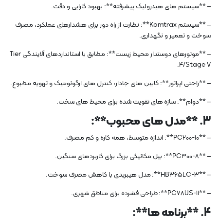
– **سیستم های هیدرولیک پیشرفته**: بهبود کارایی و دقت.
– **سیستم Komtrax**: نظارت از راه دور برای هشدارهای عملکرد، مصرف
سوخت و تعمیر و نگهداری.
– **موتورهای دوستدار محیط زیست**: مطابق با استانداردهای آلایندگی Tier
4/Stage V.
– **راحتی اپراتور**: کابین های جادار، کنترل های ارگونومیک و تهویه مطبوع.
– **دوام**: سازه های تقویت شده برای محیط های سخت.
3. **مدل های محبوب**:
– **PC200-10**: اندازه متوسط، همه کاره و کم مصرف.
– **PC300-8**: بیل مکانیکی بزرگ برای کاربردهای سنگین.
– **HB365LC-3**: مدل هیبریدی با کاهش مصرف سوخت.
– **PC78US-11**: طراحی فشرده برای مناطق شهری.
4. **برنامه ها**: