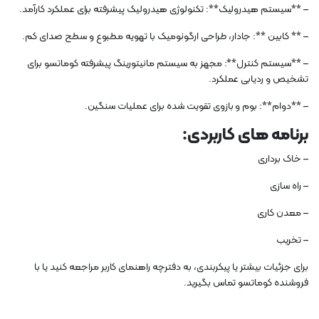
– **سیستم هیدرولیک**: تکنولوژی هیدرولیک پیشرفته برای عملکرد کارآمد.
– ** کابین **: جادار، طراحی ارگونومیک با تهویه مطبوع و سطح صدای کم.
– **سیستم کنترل**: مجهز به سیستم مانیتورینگ پیشرفته کوماتسو برای
تشخیص و ردیابی عملکرد.
– **دوام**: بوم و بازوی تقویت شده برای عملیات سنگین.
برنامه های کاربردی:
– خاک برداری
– راه سازی
– معدن کاری
– تخریب
برای جزئیات بیشتر یا پیکربندی، به دفترچه راهنمای کاربر مراجعه کنید یا با
فروشنده کوماتسو تماس بگیرید.