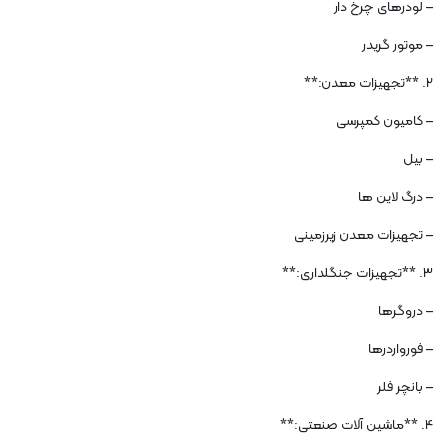
– لودرهای چرخ دار
– موتور گریدر
2. **تجهیزات معدن:**
– کامیون کمپرسی
– بیل
– درگ لاین ها
– تجهیزات معدن زیرزمینی
3. **تجهیزات جنگلداری:**
– دروگرها
– فورواردرها
– بانچر فلر
4. **ماشین آلات صنعتی:**