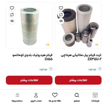
کیت فیلتر بیل مکانیکی هیتاچی
فیلتر هیدرولیک بلدوزر کوماتسو
D155
ZX35U-2
موجود
موجود
اطلاعات بیشتر
اطلاعات بیشتر
فروشگاه
جستجو
علاقه مندی ها
حساب کاربری
دسته‌بندی‌ها