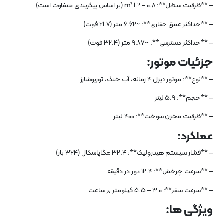
– **ظرفیت سطل**: 0.8 – 1.2 m³ (بر اساس پیکربندی متفاوت است)
– **حداکثر عمق حفاری**: ~6.62 متر (21.7 فوت)
– **حداکثر دسترسی**: ~9.87 متر (32.4 فوت)
جزئیات موتور:
– **نوع**: موتور دیزل 4 زمانه، آب خنک، توربوشارژ
– **حجم**: 5.9 لیتر
– **ظرفیت مخزن سوخت**: 400 لیتر
عملکرد:
– **فشار سیستم هیدرولیک**: 32.4 مگاپاسکال (324 بار)
– **سرعت چرخش**: 12.4 دور در دقیقه
– **سرعت سفر**: 3.0 – 5.5 کیلومتر بر ساعت
ویژگی ها: