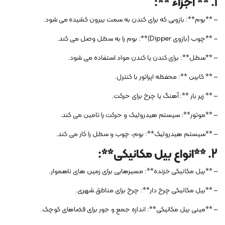
1. ** اجزاء **:
– **بوم**: بازویی که برای کندن به سمت بیرون کشیده می شود.
– **چوب (بازوی Dipper)**: بوم را به سطل وصل می کند.
– **سطل**: برای کندن یا کندن مواد استفاده می شود.
– ** کابین **: محفظه اپراتور با کنترل.
– ** زیر بار **: آهنگ یا چرخ برای حرکت.
– **موتور**: سیستم هیدرولیک و حرکت را تامین می کند.
– **سیستم هیدرولیک**: بوم، چوب و سطل را کار می کند.
2. **انواع بیل مکانیکی**:
– **بیل مکانیکی خزنده**: مسیرهایی برای زمین های ناهموار.
– **بیل مکانیکی چرخ دار**: چرخ برای مناطق شهری.
– **مینی بیل مکانیکی**: اندازه جمع و جور برای فضاهای کوچک.