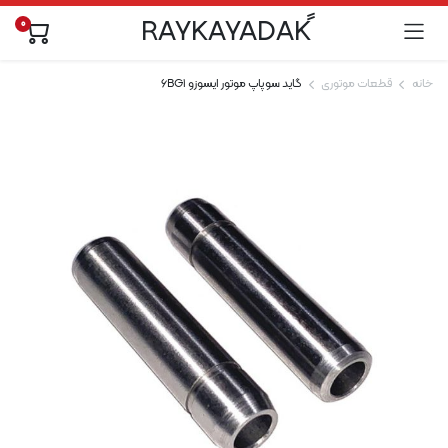
0
خانه
قطعات موتوری
گاید سوپاپ موتور ایسوزو 6BG1