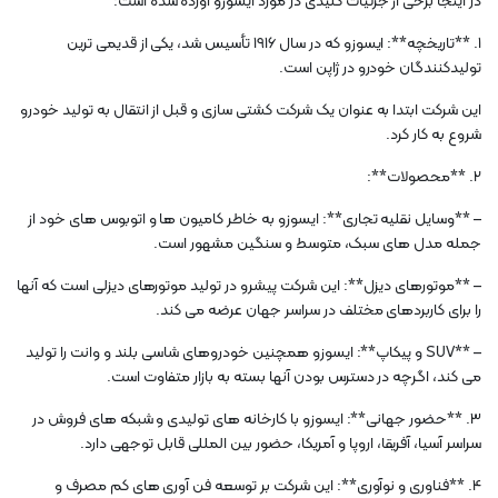
در اینجا برخی از جزئیات کلیدی در مورد ایسوزو آورده شده است:
1. **تاریخچه**: ایسوزو که در سال 1916 تأسیس شد، یکی از قدیمی ترین
تولیدکنندگان خودرو در ژاپن است.
این شرکت ابتدا به عنوان یک شرکت کشتی سازی و قبل از انتقال به تولید خودرو
شروع به کار کرد.
2. **محصولات**:
– **وسایل نقلیه تجاری**: ایسوزو به خاطر کامیون ها و اتوبوس های خود از
جمله مدل های سبک، متوسط ​​و سنگین مشهور است.
– **موتورهای دیزل**: این شرکت پیشرو در تولید موتورهای دیزلی است که آنها
را برای کاربردهای مختلف در سراسر جهان عرضه می کند.
– **SUV و پیکاپ**: ایسوزو همچنین خودروهای شاسی بلند و وانت را تولید
می کند، اگرچه در دسترس بودن آنها بسته به بازار متفاوت است.
3. **حضور جهانی**: ایسوزو با کارخانه های تولیدی و شبکه های فروش در
سراسر آسیا، آفریقا، اروپا و آمریکا، حضور بین المللی قابل توجهی دارد.
4. **فناوری و نوآوری**: این شرکت بر توسعه فن آوری های کم مصرف و