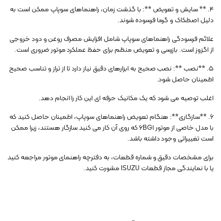
4. ** سایش و تعویض **: با گذشت زمان، راهنماهای سوپاپ ممکن است به
دلیل اصطکاک و گرما فرسوده شوند.
علائم فرسودگی راهنماهای سوپاپ شامل افزایش مصرف روغن و دود خروجی
از اگزوز است. بازرسی و تعویض منظم برای حفظ عملکرد موتور ضروری است.
5. **نصب **: نصب صحیح به ابزارهای دقیق نیاز دارد تا از تراز و تناسب صحیح
اطمینان حاصل شود.
اغلب توصیه می شود که یک مکانیک حرفه ای این کار را انجام دهد.
6. **سازگاری**: هنگام تعویض راهنماهای سوپاپ، اطمینان حاصل کنید که
با مدل خاصی از موتور 6BG1 که روی آن کار می کنید سازگار هستند، زیرا ممکن
است تغییراتی وجود داشته باشد.
برای مشخصات دقیق و شماره قطعات، به دفترچه راهنمای موتور مراجعه کنید
یا با نمایندگی مجاز قطعات ISUZU مشورت کنید.