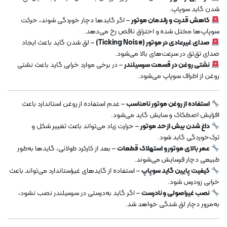
شدن گاید سوپاپ.
کاهش قدرت و راندمان موتور
– اگر گایدها دچار خوردگی شوند، حرکت
سوپاپ‌ها مختل شده و احتراق ناقص رخ می‌دهد.
صدای غیرعادی در موتور (Ticking Noise)
– لق شدن گاید باعث ایجاد
صدای تق‌تق در سرعت‌های بالا می‌شود.
نشتی روغن در قسمت سرسیلندر
– در برخی موارد خرابی گاید باعث نشتی
روغن از اطراف سوپاپ می‌شود.
استفاده از روغن موتور نامناسب
– عدم استفاده از روغن استاندارد باعث
افزایش اصطکاک و سایش گاید می‌شود.
داغ شدن بیش از حد موتور
– حرارت زیاد می‌تواند باعث تغییر شکل و
ترک‌خوردگی گاید شود.
عمر بالای موتور و استهلاک قطعات
– بعد از کارکرد طولانی، گایدها به‌طور
طبیعی دچار فرسایش می‌شوند.
کیفیت پایین گاید سوپاپ
– استفاده از گایدهای غیراستاندارد می‌تواند باعث
خرابی زودرس شود.
نصب غیراصولی و نادرست
– اگر گاید به‌درستی در سرسیلندر نصب نشود،
به‌مرور دچار لق شدگی خواهد شد.