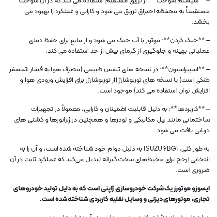
– **سیستم سوخت**: از تزریق مستقیم استفاده می کند که در آن سوخت
مستقیماً به محفظه احتراق تزریق می شود و کارایی و عملکرد را بهبود می
بخشد.
– **خنک کردن**: موتور با آب خنک می شود و از مایع برای حفظ دمای
عملیاتی بهینه و جلوگیری از گرمای بیش از حد استفاده می کند.
– **اسپیراسیون**: در نسخه های تنفس طبیعی (مصرف هوا به فشار اتمسفر
متکی است) یا نسخه های توربوشارژ (از توربوشارژر برای افزایش ورودی هوا و
افزایش توان استفاده می کند) موجود است.
– **کاربردها**: به دلیل قابلیت اطمینان و کارایی، معمولاً در تجهیزات
ساختمانی مانند بیل مکانیکی و لودرها و همچنین در ژنراتورها و کشتی های
دریایی یافت می شود.
به طور کلی، ISUZU 6BG1 به دلیل دوام خود شناخته شده است، و آن را به
انتخابی ارجح برای محیط‌های سخت‌گیرانه تبدیل می‌کند که عملکرد ثابت در آن
ضروری است.
ایسوزو موتورز یک شرکت خودروسازی ژاپنی است که به دلیل تولید خودروهای
تجاری، موتورهای دیزلی و وسایل نقلیه کاربردی شناخته شده است.