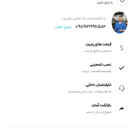
را دنبال کنید.
با کارشناسان ما تماس بگیرید.
989121996582+
شروع تماس
قیمت های پایین
تضمین تطابق قیمت
نصب تضمینی
همیشه قسمت درست
کارشناسان داخلی
ما محصولات خود را می شناسیم
بازگشت آسان
سریع و بدون دردسر