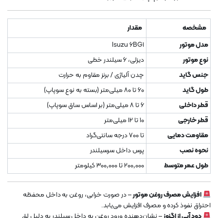
مشخصه
مقدار
مدل موتور
Isuzu 6BG1
نوع موتور
دیزلی، 6 سیلندر خطی
جنس گاید
چدن آلیاژی / برنز مقاوم به حرارت
طول گاید
60 تا 80 میلی‌متر (بسته به نوع سوپاپ)
قطر داخلی
6 تا 8 میلی‌متر (بر اساس ساق سوپاپ)
قطر خارجی
10 تا 12 میلی‌متر
مقاومت دمایی
تا 700 درجه سانتی‌گراد
نحوه نصب
پرس داخل سرسیلندر
طول عمر متوسط
200,000 تا 300,000 کیلومتر
افزایش مصرف روغن موتور
– در صورت خرابی، روغن به داخل محفظه
احتراق نفوذ کرده و مصرف افزایش می‌یابد.
دود آبی از اگزوز
– نشان‌دهنده ورود روغن به داخل سیلندر به دلیل لق