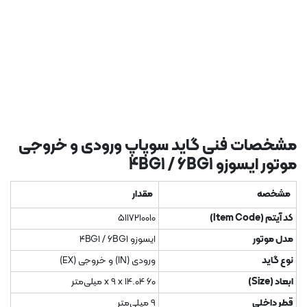
مشخصات فنی گاید سوپاپ ورودی و خروجی
موتور ایسوزو 4BG1 / 6BG1
مشخصه
مقدار
کد آیتم (Item Code)
5117210010
مدل موتور
ایسوزو 4BG1 / 6BG1
نوع گاید
ورودی (IN) و خروجی (EX)
ابعاد (Size)
60 x 9 x 14.04 میلی‌متر
قطر داخلی
9 میلی‌متر