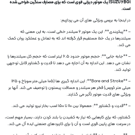
ISUZU 6BG1 یک موتور دیزلی قوی است که برای مصارف سنگین طراحی شده
است.
در اینجا به بررسی ویژگی های آن می پردازیم:
– **پیکربندی**: این یک موتور 6 سیلندر خطی است، به این معنی که
سیلندرها در یک خط مستقیم قرار گرفته اند که به تعادل و عملکرد روان کمک
می کند.
– **جابه جایی**: حجم موتور حدود 6.5 لیتر است که حجم کل سیلندرها را
نشان می دهد. این اندازه به آن اجازه می دهد تا قدرت و گشتاور قابل توجهی
تولید کند.
– **Bore and Stroke**: این اندازه گیری ها (105 میلی متر سوراخ و 125
میلی متر کورس) قطر هر سیلندر و مسافت پیستون را توصیف می کند. آنها بر
ویژگی های قدرت موتور تأثیر می گذارند.
– **قدرت و گشتاور **: معمولا بین 110 تا 150 اسب بخار نیرو تولید می کند.
گشتاور، که برای کارهایی که نیاز به کشیدن یا بلند کردن دارند، بسیار مهم است،
در سرعت های پایین قوی است و آن را برای کاربردهای صنعتی ایده آل می کند.