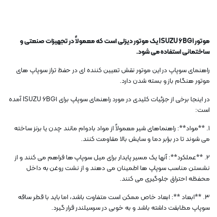
موتور ISUZU 6BG1 یک موتور دیزلی است که معمولاً در تجهیزات صنعتی و
ساختمانی استفاده می شود.
راهنمای سوپاپ در این موتور نقش تعیین کننده ای در حفظ تراز سوپاپ های
موتور هنگام باز و بسته شدن دارد.
در اینجا برخی از جزئیات کلیدی در مورد راهنمای سوپاپ برای ISUZU 6BG1 آمده
است:
1. **مواد**: راهنماهای شیر معمولاً از مواد بادوام مانند چدن یا برنز ساخته
می شوند تا در برابر دما و سایش بالا مقاومت کنند.
2. **عملکرد**: آنها یک مسیر پایدار برای میل سوپاپ ها فراهم می کنند و از
نشستن مناسب سوپاپ ها اطمینان می دهند و از نشت روغن به داخل
محفظه احتراق جلوگیری می کنند.
3. **ابعاد **: ابعاد خاص ممکن است متفاوت باشد، اما باید با قطر ساقه
سوپاپ مطابقت داشته باشد و به خوبی در سرسیلندر قرار گیرد.