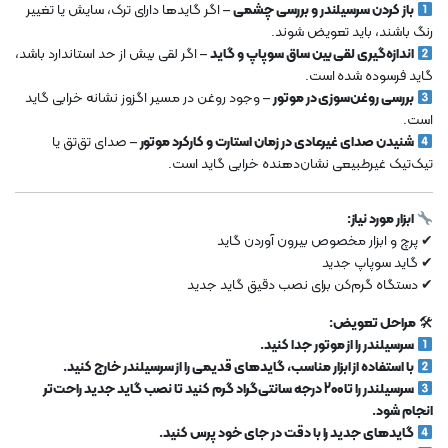
باز کردن سرسیلندر و بررسی چشمی
– اگر گایدها دارای ترک، سایش یا تغییر
رنگ باشند، باید تعویض شوند.
اندازه‌گیری لقی بین ساق سوپاپ و گاید
– اگر لقی بیش از حد استاندارد باشد،
گاید فرسوده شده است.
بررسی روغن‌سوزی در موتور
– وجود روغن در مسیر اگزوز نشانه خرابی گاید
است.
شنیدن صدای غیرعادی در زمان استارت و کارکرد موتور
– صدای تق‌تق یا
تیک‌تیک غیرطبیعی نشان‌دهنده خرابی گاید است.
ابزار مورد نیاز:
✔ پرچ و ابزار مخصوص بیرون آوردن گاید
✔ گاید سوپاپ جدید
✔ دستگاه گرم‌کن برای نصب دقیق گاید جدید
🛠
مراحل تعویض:
سرسیلندر را از موتور جدا کنید.
با استفاده از ابزار مناسب، گایدهای قدیمی را از سرسیلندر خارج کنید.
سرسیلندر را تا 200 درجه سانتی‌گراد گرم کنید تا نصب گاید جدید راحت‌تر
انجام شود.
گایدهای جدید را با دقت در جای خود پرس کنید.