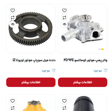
واتر پمپ موتور کوماتسو 4D94E
دنده میل سوپاپ موتور تویوتا 1Z
موجود
موجود
اطلاعات بیشتر
اطلاعات بیشتر