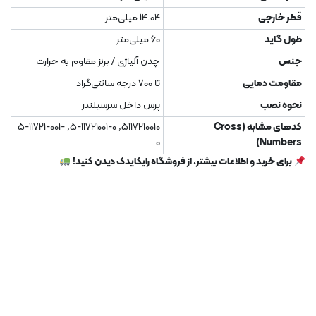
قطر خارجی
14.04 میلی‌متر
طول گاید
60 میلی‌متر
جنس
چدن آلیاژی / برنز مقاوم به حرارت
مقاومت دمایی
تا 700 درجه سانتی‌گراد
نحوه نصب
پرس داخل سرسیلندر
کدهای مشابه (Cross
5117210010, 5-11721001-0, 5-11721-001-
0
Numbers)
برای خرید و اطلاعات بیشتر، از فروشگاه رایکایدک دیدن کنید!