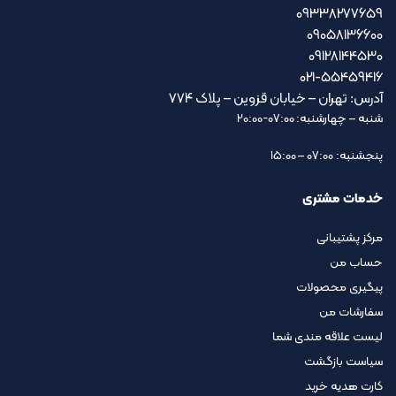
09338277659
09058136600
09128144530
021-55459416
آدرس: تهران – خیابان قزوین – پلاک ۷۷۴
شنبه – چهارشنبه: 07:00-20:00
پنجشنبه: 07:00 – 15:00
خدمات مشتری
مرکز پشتیبانی
حساب من
پیگیری محصولات
سفارشات من
لیست علاقه مندی شما
سیاست بازگشت
کارت هدیه خرید