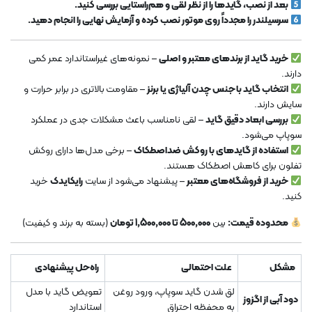
بعد از نصب، گایدها را از نظر لقی و هم‌راستایی بررسی کنید.
سرسیلندر را مجدداً روی موتور نصب کرده و آزمایش نهایی را انجام دهید.
خرید گاید از برندهای معتبر و اصلی
– نمونه‌های غیراستاندارد عمر کمی
دارند.
انتخاب گاید با جنس چدن آلیاژی یا برنز
– مقاومت بالاتری در برابر حرارت و
سایش دارند.
بررسی ابعاد دقیق گاید
– لقی نامناسب باعث مشکلات جدی در عملکرد
سوپاپ می‌شود.
استفاده از گایدهای با روکش ضداصطکاک
– برخی مدل‌ها دارای روکش
تفلون برای کاهش اصطکاک هستند.
خرید از فروشگاه‌های معتبر
– پیشنهاد می‌شود از سایت
رایکایدک
خرید
کنید.
محدوده قیمت:
بین
500,000 تا 1,500,000 تومان
(بسته به برند و کیفیت)
مشکل
علت احتمالی
راه‌حل پیشنهادی
لق شدن گاید سوپاپ، ورود روغن
تعویض گاید با مدل
دود آبی از اگزوز
به محفظه احتراق
استاندارد