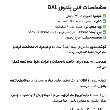
مشخصات فنی بلدوزر D8L
موتور:
کاترپیلار 3408، دیزلی
توان خروجی:
حدود ۳۹۵ اسب بخار
وزن عملیاتی:
حدود ۴۱,۰۰۰ کیلوگرم
نوع تیغه:
U-Blade (تیغه یونیورسال) و Semi-U Blade
سیستم حرکت:
چرخ زنجیری
گوشه بلدوزر
بخشی از تیغه (بلید) است که
از دو طرف آن محافظت کرده و
سایش تیغه را کاهش می‌دهد
.
همچنین به
بهبود برش، کاهش اصطکاک و افزایش طول عمر تیغه کمک
می‌کند
.
گوشه بلدوزر
(End Bit)
یک قطعه فلزی مقاوم است که در
دو انتهای تیغه
بلدوزر
نصب می‌شود.
این قطعه با
جلوگیری از سایش زودرس تیغه و افزایش قدرت نفوذ در زمین
،
نقش کلیدی در عملکرد بلدوزر ایفا می‌کند.