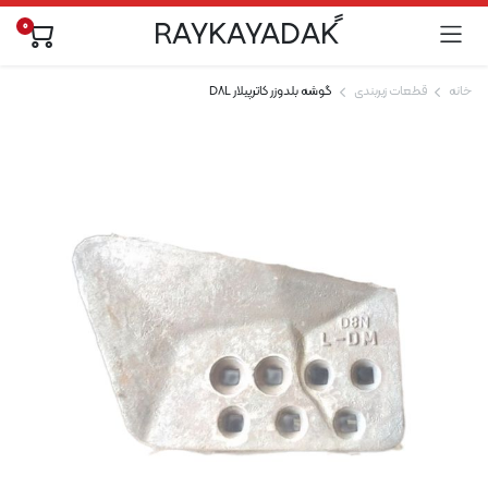
0
خانه
قطعات زیربندی
گوشه بلدوزر کاترپیلار D8L