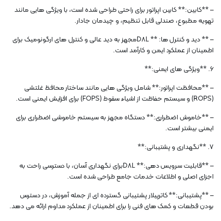
– **کابین:** کابین اپراتور برای راحتی طراحی شده است، با ویژگی هایی مانند
تهویه مطبوع، صندلی قابل تنظیم، و چیدمان جادار.
– ** دید و کنترل ها: ** D8Lمجهز به دید عالی و کنترل های ارگونومیک برای
اطمینان از عملکرد ایمن و کارآمد است.
6. **ویژگی های ایمنی:**
– **محافظت اپراتور:** شامل ویژگی هایی مانند ساختار محافظ غلتشی
(ROPS) و سیستم حفاظت از اشیاء سقوط (FOPS) برای افزایش ایمنی است.
– **خاموش اضطراری:** دستگاه مجهز به سیستم خاموشی اضطراری برای
ایمنی بیشتر است.
7. **نگهداری و پشتیبانی:**
– **قابلیت سرویس دهی:** D8Lبرای نگهداری آسان، با دسترسی راحت به
اجزای اصلی و اطلاعات خدمات جامع طراحی شده است.
– **پشتیبانی:** کاترپیلار پشتیبانی گسترده ای از جمله آموزش، در دسترس
بودن قطعات و کمک های فنی را برای اطمینان از عملکرد مداوم ارائه می دهد.