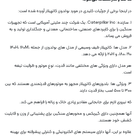
در اینجا برخی از جزئیات کلیدی در مورد بولدوزر کاترپیلار آورده شده است:
1. سازنده: Caterpillar Inc. یک شرکت چند ملیتی آمریکایی است که تجهیزات
سنگین را برای کاربردهای صنعتی، ساختمانی، معدنی و جنگلداری تولید و به
فروش می رساند.
2. مدل ها: کاترپیلار طیف وسیعی از مدل های بولدوزر، از جمله 140H، 160M،
180، 190، و 20H را ارائه می دهد.
هر مدل دارای ویژگی های مختلفی مانند قدرت، نوع موتور و ظرفیت تیغه
است.
3. ویژگی ها: بلدوزرهای کاترپیلار مجهز به موتورهای قدرتمندی هستند که بین
300 تا 500 اسب بخار قدرت دارند
که نیروی لازم برای جابجایی مقادیر زیادی خاک و زباله را فراهم می کند.
آنها همچنین دارای گیربکس و محورهای سنگین برای پشتیبانی از وزن و قابلیت
کشش خود هستند.
علاوه بر این، آنها دارای سیستم های الکترونیکی و کنترلی پیشرفته برای بهینه