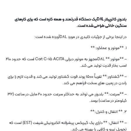
بلدوزر کاترپیلار D8Lیک دستگاه قدرتمند و همه کاره است که برای کارهای
سنگین خاکی طراحی شده است.
در اینجا برخی از جزئیات کلیدی در مورد D8Lآورده شده است:
1. **موتور و عملکرد:**
– **موتور:** D8Lمجهز به موتور دیزلی Cat C-15 ACITA است که حدود 410
اسب بخار قدرت تولید می کند.
– **گشتاور:** تقریباً 1500 پوند فوت گشتاور تولید می کند و قدرت لازم را برای
راندن در زمین های سخت فراهم می کند.
– **سرعت:** بلدوزر می تواند به حداکثر سرعت حدود 20 مایل در ساعت (32
کیلومتر در ساعت) برسد.
2. ** انتقال و کنترل:**
– ** انتقال: ** دارای یک گیربکس پیشرفته الکترونیکی شیفت (EST) است که
تحویل نیرو و کارایی را بهینه می کند.