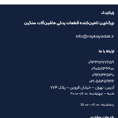
رایکایدک
بزرگ‌ترین تامین‌کننده قطعات یدکی ماشین‌آلات سنگین
info@raykayadak.ir
ارتباط با ما
09338277659
09058136600
09128144530
021-55459416
آدرس: تهران – خیابان قزوین – پلاک ۷۷۴
شنبه – چهارشنبه: 07:00-20:00
پنجشنبه: 07:00 – 15:00
خدمات مشتری