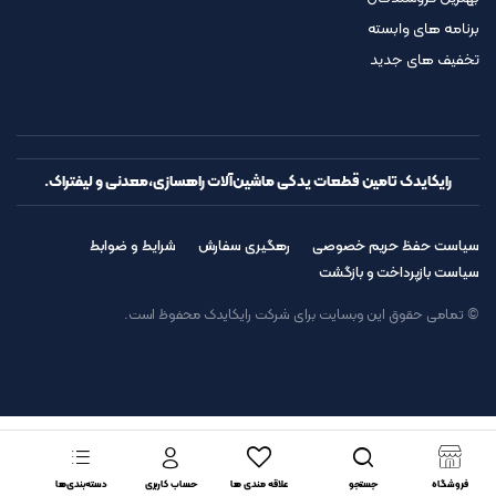
برنامه های وابسته
تخفیف های جدید
رایکایدک تامین قطعات یدکی ماشین‌آلات راهسازی،معدنی و لیفتراک.
سیاست حفظ حریم خصوصی
رهگیری سفارش
شرایط و ضوابط
سیاست بازپرداخت و بازگشت
© تمامی حقوق این وبسایت برای شرکت رایکایدک محفوظ است.
فروشگاه
جستجو
علاقه مندی ها
حساب کاربری
دسته‌بندی‌ها