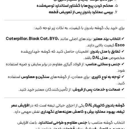
محکم کردن پیچ‌ها با گشتاور استاندارد توصیه‌شده
بررسی عملکرد بلدوزر پس از تعویض قطعه
برای خرید یک گوشه بلدوزر با کیفیت، به نکات زیر توجه کنید:
✔
انتخاب برند معتبر
: برندهای اصلی مانند
Caterpillar، Black Cat، BYG،
Esco
کیفیت بالایی دارند.
✔
تطابق با مدل بلدوزر
: اطمینان حاصل کنید که گوشه خریداری‌شده
مخصوص
مدل D8L
باشد.
✔
جنس و سختی مناسب
: از فولاد آلیاژی مقاوم در برابر سایش و ضربه استفاده
شود.
✔
توجه به نوع کاربری
: برای معادن، از گوشه‌های
سنگین و معکوس
استفاده
کنید.
✔
ضمانت و خدمات پس از فروش
: از تأمین‌کنندگان معتبر خرید کنید.
گوشه بلدوزر کاترپیلار D8L
یکی از اجزای حیاتی تیغه است که در
افزایش عمر
تیغه، بهبود عملکرد برش و کاهش هزینه‌های نگهداری
نقش مهمی دارد.
انتخاب گوشه مناسب با
جنس مقاوم و طراحی استاندارد
، باعث افزایش