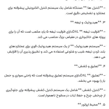
– **کنترل ها:** دستگاه شامل یک سیستم کنترل الکترونیکی پیشرفته برای
عملکرد و تشخیص دقیق است.
3. **هیدرولیک و تیغه:**
– **ظرفیت تیغه:** D8Lدارای ظرفیت تیغه 5 یارد مکعب است که آن را برای
پروژه های خاکبرداری در مقیاس بزرگ مناسب می کند.
– **سیستم هیدرولیک:** از یک سیستم هیدرولیک قوی برای عملکردهای
بلند کردن تیغه، شیب و شلوغی استفاده می کند و تطبیق پذیری آن را افزایش
می دهد.
4. **تعلیق و کشش:**
– **تعلیق:** D8Lدارای سیستم تعلیق پیشرفته است که راحتی سواری و حمل
بار را بهبود می بخشد.
– **کنترل کشش:** شامل یک سیستم کنترل کشش پیشرفته برای جلوگیری
از چرخش چرخ و حفظ ثبات در سطوح ناهموار است.
5. **محیط اپراتور:**