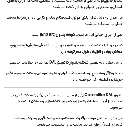
بلدوزر
کاترپیلار D8L
یکی از ماشین‌آلات سنگین و پرقدرتی است که در پروژه‌های
راه‌سازی، معدنی و عمرانی به کار گرفته می‌شود.
این مدل به دلیل توان بالای موتور، استحکام بدنه و کارایی بالا، در شرایط سخت
عملیاتی استفاده می‌شود.
یکی از اجزای حیاتی این ماشین،
گوشه بلدوزر (End Bit)
است
که در دو طرف تیغه نصب شده و نقش مهمی در
کاهش سایش تیغه، بهبود
عملکرد برش و افزایش طول عمر تیغه
دارد.
در این مقاله، به بررسی
گوشه بلدوزر کاترپیلار D8L
پرداخته و اطلاعات جامعی
درباره
ویژگی‌ها، انواع، وظایف، علائم خرابی، نحوه تعویض و نکات مهم هنگام
خرید این قطعه
ارائه خواهیم داد.
بلدوزر
Caterpillar D8L
یکی از مدل‌های معروف و پرکاربرد شرکت کاترپیلار
است که از آن در
عملیات راه‌سازی، حفاری، جاده‌سازی و معادن
استفاده
می‌شود.
این مدل به دلیل
موتور پرقدرت، سیستم هیدرولیک قوی و طراحی مقاوم
،
گزینه‌ای ایده‌آل برای شرایط سخت کاری محسوب می‌شود.