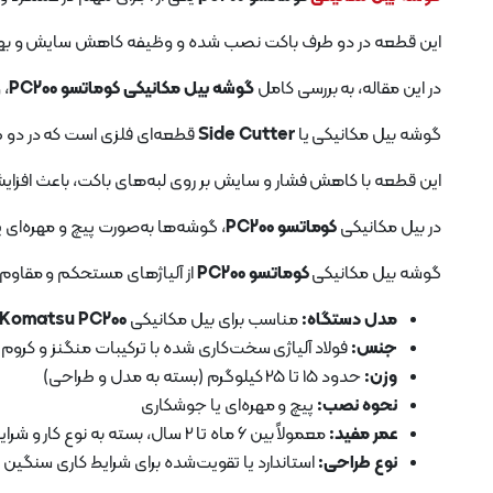
این قطعه در دو طرف باکت نصب شده و وظیفه کاهش سایش و بهبود 
در این مقاله، به بررسی کامل
گوشه بیل مکانیکی کوماتسو PC200
، 
گوشه بیل مکانیکی یا
Side Cutter
قطعه‌ای فلزی است که در دو طر
این قطعه با کاهش فشار و سایش بر روی لبه‌های باکت، باعث افزا
در بیل مکانیکی
کوماتسو PC200
، گوشه‌ها به‌صورت پیچ و مهره‌ای
گوشه بیل مکانیکی
کوماتسو PC200
از آلیاژهای مستحکم و مقاوم 
مدل دستگاه:
مناسب برای بیل مکانیکی
Komatsu PC200
جنس:
فولاد آلیاژی سخت‌کاری شده با ترکیبات منگنز و کروم
وزن:
حدود 15 تا 25 کیلوگرم (بسته به مدل و طراحی)
نحوه نصب:
پیچ و مهره‌ای یا جوشکاری
عمر مفید:
معمولاً بین 6 ماه تا 2 سال، بسته به نوع کار و شرایط عملیاتی
نوع طراحی:
استاندارد یا تقویت‌شده برای شرایط کاری سنگین