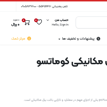
تلفن پشتیبانی: 55459416 - 09058136600
حساب من
0 مورد
0
0
0
﷼
Hello, Sign In
پیشنهادات و تخفیف ها
مرکز کمک
مکانیکی کوماتسو