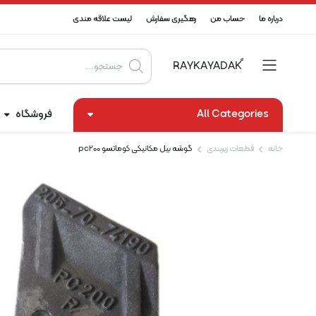
درباره ما
حساب من
رهگیری سفارش
لیست علاقه مندی
Products
search
All Categories
فروشگاه
خانه
قطعات زیربندی
گوشه بیل مکانیکی کوماتسو pc200