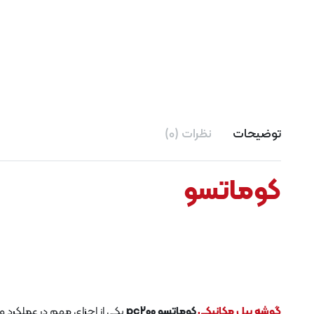
توضیحات
نظرات (0)
کوماتسو
گوشه بیل مکانیکی
کوماتسو pc200
یکی از اجزای مهم در عملکرد و