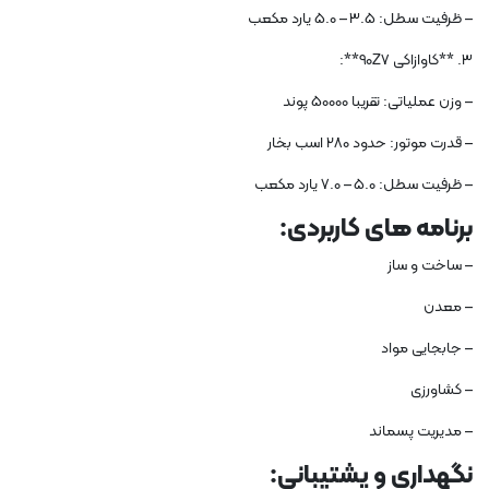
– ظرفیت سطل: 3.5 – 5.0 یارد مکعب
3. **کاوازاکی 90Z7**:
– وزن عملیاتی: تقریبا 50000 پوند
– قدرت موتور: حدود 280 اسب بخار
– ظرفیت سطل: 5.0 – 7.0 یارد مکعب
برنامه های کاربردی:
– ساخت و ساز
– معدن
– جابجایی مواد
– کشاورزی
– مدیریت پسماند
نگهداری و پشتیبانی: