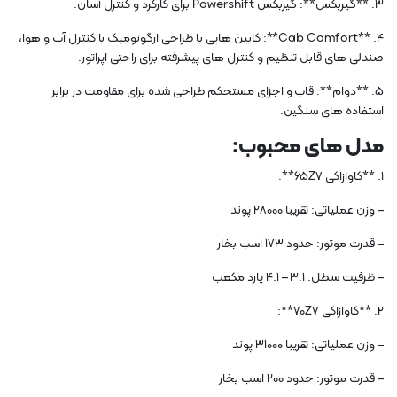
3. **گیربکس**: گیربکس Powershift برای کارکرد و کنترل آسان.
4. **Cab Comfort**: کابین هایی با طراحی ارگونومیک با کنترل آب و هوا،
صندلی های قابل تنظیم و کنترل های پیشرفته برای راحتی اپراتور.
5. **دوام**: قاب و اجزای مستحکم طراحی شده برای مقاومت در برابر
استفاده های سنگین.
مدل های محبوب:
1. **کاوازاکی 65Z7**:
– وزن عملیاتی: تقریبا 28000 پوند
– قدرت موتور: حدود 173 اسب بخار
– ظرفیت سطل: 3.1 – 4.1 یارد مکعب
2. **کاوازاکی 70Z7**:
– وزن عملیاتی: تقریبا 31000 پوند
– قدرت موتور: حدود 200 اسب بخار