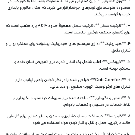
2. **وزن عملیاتی**: وزن عملیاتی می تواند متفاوت باشد، اما به طور کلی در
محدوده متوسط ​​برای لودرهای چرخدار قرار می گیرد، که امکان مانور و پایداری
خوب را فراهم می کند.
3. **ظرفیت سطل**: ظرفیت سطل معمولاً حدود 3 تا 4 یارد مکعب است که
برای کارهای مختلف بارگیری مناسب است.
4. **هیدرولیک**: دارای سیستم های هیدرولیک پیشرفته برای عملکرد روان و
کنترل دقیق.
5. **گیربکس**: اغلب شامل یک انتقال قدرت برای تعویض آسان دنده و
عملکرد بهینه است.
6. **Cab Comfort**: طراحی شده با در نظر گرفتن راحتی اپراتور، دارای
کنترل های ارگونومیک، تهویه مطبوع، و دید عالی.
7. **تعمیر و نگهداری**: ساخته شده برای سهولت در تعمیر و نگهداری با
نقاط خدمات در دسترس و قطعات بادوام.
8. **کاربردها**: در ساخت و ساز، کشاورزی، معدن و سایر صنایع برای کارهایی
مانند بارگیری، حمل و نقل و انبار کردن مواد استفاده می شود.
برای مشخصات فنی خاص یا تغییرات مدل، بهتر است به اسناد سازنده مراجعه