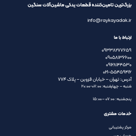
بزرگ‌ترین تامین‌کننده قطعات یدکی ماشین‌آلات سنگین
info@raykayadak.ir
ارتباط با ما
09338277659
09058136600
09128144530
021-55459416
آدرس: تهران – خیابان قزوین – پلاک ۷۷۴
شنبه – چهارشنبه: 07:00-20:00
پنجشنبه: 07:00 – 15:00
خدمات مشتری
مرکز پشتیبانی
حساب من