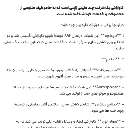
کاوازاکی یک شرکت چند ملیتی ژاپنی است که به خاطر طیف متنوعی از
محصولات و خدمات خود شناخته شده است.
در اینجا برخی از جزئیات کلیدی وجود دارد:
1. **تاریخچه**: این شرکت در سال 1896 توسط شوزو کاوازاکی تأسیس شد و در
ابتدا بر روی کشتی سازی تمرکز داشت. با گذشت زمان در صنایع مختلف گسترش
یافت.
2. **صنایع**:
– **موتورسیکلت**: کاوازاکی به خاطر موتورسیکلت های با کارایی بالا، از جمله
دوچرخه های اسپرت، کروزر و مدل های آفرود شهرت دارد.
– **Aerospace**: این شرکت قطعات و سیستم های هواپیما از جمله
هلیکوپتر و موتورهای جت را تولید می کند.
– **صنایع سنگین**: شامل کشتی سازی، ماشین آلات صنعتی و توسعه
زیرساخت ها می شود.
– **سوله نورد**: کاوازاکی قطار و وسایل نقلیه ریلی تولید می کند که به
سیستم های حمل و نقل عمومی در سراسر جهان کمک می کند.