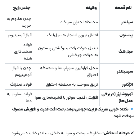
نام قطعه
وظیفه
جنس رایج
چدن مقاوم به
سیلندر
محفظه احتراق سوخت
حرارت
پیستون
انتقال نیروی انفجار به میل‌لنگ
آلیاژ آلومینیوم
فولاد
تبدیل حرکت رفت و برگشتی پیستون
میل‌لنگ
سخت‌کاری
به حرکت چرخشی
شده
محل قرارگیری سوپاپ‌ها و محفظه
چدن یا آلیاژ
سرسیلندر
احتراق
آلومینیوم
انژکتور
تزریق سوخت به محفظه احتراق
فولاد ضدزنگ
توربوشارژر (در برخی
فولاد مقاوم به
افزایش قدرت موتور با فشرده‌سازی هوا
مدل‌ها)
دما
نکته:
خرابی هر یک از این اجزا می‌تواند باعث افت قدرت و افزایش مصرف
سوخت شود.
✔
مرحله 1 – مکش:
مخلوط سوخت و هوا به داخل سیلندر کشیده می‌شود.