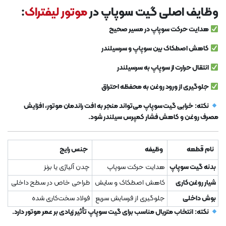
وظایف اصلی گیت سوپاپ در
موتور لیفتراک
:
هدایت حرکت سوپاپ در مسیر صحیح
کاهش اصطکاک بین سوپاپ و سرسیلندر
انتقال حرارت از سوپاپ به سرسیلندر
جلوگیری از ورود روغن به محفظه احتراق
نکته:
خرابی گیت سوپاپ می‌تواند منجر به افت راندمان موتور، افزایش
مصرف روغن و کاهش فشار کمپرس سیلندر شود.
نام قطعه
وظیفه
جنس رایج
بدنه گیت سوپاپ
هدایت حرکت سوپاپ
چدن آلیاژی یا برنز
شیار روغن‌کاری
کاهش اصطکاک و سایش
طراحی خاص در سطح داخلی
بوش داخلی
جلوگیری از فرسایش سریع
فولاد سخت‌کاری شده
نکته:
انتخاب متریال مناسب برای گیت سوپاپ تأثیر زیادی بر عمر موتور دارد.