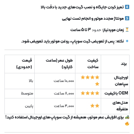
تمیز کردن جایگاه و نصب گیت‌های جدید با دقت بالا
مونتاژ مجدد موتور و انجام تست نهایی
زمان موردنیاز:
حدود
3 تا 5 ساعت
نکته:
پس از تعویض گیت سوپاپ، روغن موتور باید تعویض شود.
کیفیت
طول عمر (ساعت
قیمت
برند
ساخت
کارکرد)
(حدودی)
اورجینال
10,000 ساعت
بالا
سپاهان
OEM باکیفیت
8,000 ساعت
متوسط
مدل‌های
4,000 ساعت
پایین
متفرقه
برای افزایش عمر موتور، همیشه از گیت سوپاپ‌های اورجینال استفاده کنید!