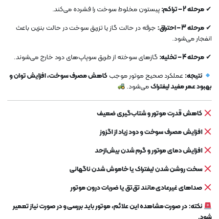
✔
مرحله 2 – تراکم:
پیستون مخلوط سوخت را فشرده می‌کند.
✔
مرحله 3 – احتراق:
جرقه در حالت گاز یا تزریق سوخت در حالت بنزین باعث
انفجار می‌شود.
✔
مرحله 4 – تخلیه:
گازهای سوخته از طریق سوپاپ‌های دود خارج می‌شوند.
نتیجه:
عملکرد صحیح موتور موجب
کاهش مصرف سوخت، افزایش توان و
بهبود عمر مفید لیفتراک
می‌شود.
کاهش قدرت موتور و شتاب‌گیری ضعیف
افزایش مصرف سوخت و دود زیاد از اگزوز
افزایش دمای موتور و گرم شدن بیش‌ازحد
سخت روشن شدن لیفتراک یا خاموش شدن ناگهانی
صداهای غیرعادی مانند تق‌تق یا ضربات درون موتور
نکته:
در صورت مشاهده این علائم، موتور باید بررسی و در صورت نیاز تعمیر
شود.