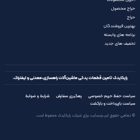
حراج محصول
حراج
بهترین فروشندگان
برنامه های وابسته
تخفیف های جدید
رایکایدک تامین قطعات یدکی ماشین‌آلات راهسازی،معدنی و لیفتراک.
سیاست حفظ حریم خصوصی
رهگیری سفارش
شرایط و ضوابط
سیاست بازپرداخت و بازگشت
© تمامی حقوق این وبسایت برای شرکت رایکایدک محفوظ است.