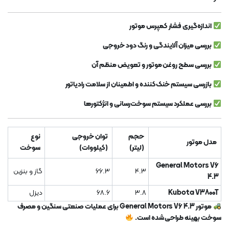
اندازه‌گیری فشار کمپرس موتور
بررسی میزان آلایندگی و رنگ دود خروجی
بررسی سطح روغن موتور و تعویض منظم آن
بازرسی سیستم خنک‌کننده و اطمینان از سلامت رادیاتور
بررسی عملکرد سیستم سوخت‌رسانی و انژکتورها
حجم
توان خروجی
نوع
مدل موتور
(لیتر)
(کیلووات)
سوخت
General Motors V6
4.3
66.3
گاز و بنزین
4.3
Kubota V3800T
3.8
68.6
دیزل
موتور General Motors V6 4.3 برای عملیات صنعتی سنگین و مصرف
سوخت بهینه طراحی شده است.