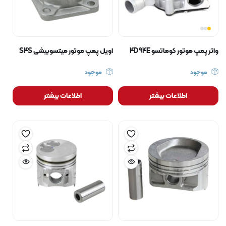
واتر پمپ موتور کوماتسو 4D94E
اویل پمپ موتور میتسوبیشی S4S
موجود
موجود
اطلاعات بیشتر
اطلاعات بیشتر