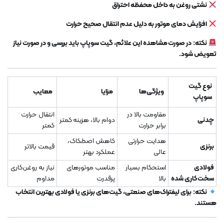
نشتی روغن به داخل محفظه احتراق
افزایش دمای موتور به دلیل عدم انتقال صحیح حرارت
نکته:
در صورت مشاهده این علائم، گیت سوپاپ باید بررسی و در صورت نیاز
تعویض شود.
نوع گیت
ویژگی‌ها
مزایا
معایب
سوپاپ
مقاومت بالا در
انتقال حرارت
چدنی
دوام بالا، هزینه کمتر
برابر حرارت
کمتر
هدایت حرارتی
کاهش اصطکاک،
برنزی
قیمت بالاتر
عالی
عملکرد بهتر
فولادی
استحکام بسیار
مناسب موتورهای
نیاز به روغن‌کاری
سخت‌کاری شده
بالا
پرقدرت
مداوم
نکته:
برای لیفتراک‌های صنعتی، گیت‌های برنزی یا فولادی بهترین انتخاب
هستند.