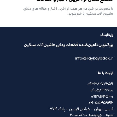
با عضویت در خبرنامه هر هفته از آخرین اخبار و مقاله های دنیای
ماشین آلات سنگین با خبر شوید.
رایکایدک
بزرگ‌ترین تامین‌کننده قطعات یدکی ماشین‌آلات سنگین
info@raykayadak.ir
ارتباط با ما
09338277659
09058136600
09128144530
021-55459416
آدرس: تهران – خیابان قزوین – پلاک ۷۷۴
شنبه – چهارشنبه: 07:00-20:00