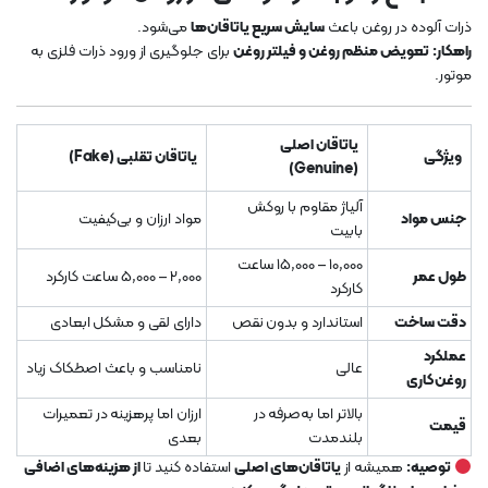
ذرات آلوده در روغن باعث
سایش سریع یاتاقان‌ها
می‌شود.
راهکار:
تعویض منظم روغن و فیلتر روغن
برای جلوگیری از ورود ذرات فلزی به
موتور.
یاتاقان اصلی
ویژگی
یاتاقان تقلبی (Fake)
(Genuine)
آلیاژ مقاوم با روکش
جنس مواد
مواد ارزان و بی‌کیفیت
بابیت
10,000 – 15,000 ساعت
طول عمر
2,000 – 5,000 ساعت کارکرد
کارکرد
دقت ساخت
استاندارد و بدون نقص
دارای لقی و مشکل ابعادی
عملکرد
عالی
نامناسب و باعث اصطکاک زیاد
روغن‌کاری
بالاتر اما به‌صرفه در
ارزان اما پرهزینه در تعمیرات
قیمت
بلندمدت
بعدی
توصیه:
همیشه از
یاتاقان‌های اصلی
استفاده کنید تا
از هزینه‌های اضافی