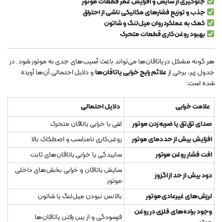
جلوگیری از سایش و افزایش عمر قطعات موتور
جذب و توزیع فشارهای مکانیکی ناشی از احتراق
کمک به عملکرد روان میل‌لنگ و شاتون
بهبود روغن‌کاری قطعات متحرک
هر گونه مشکل در یاتاقان‌ها می‌تواند باعث آسیب‌های جدی به موتور شود. در
جدول زیر، برخی از
علائم رایج خرابی یاتاقان‌ها
و دلایل احتمالی آن‌ها آورده
شده است:
علامت خرابی
دلایل احتمالی
صدای تق‌تق یا ضربه زدن موتور
لقی یا خرابی یاتاقان متحرک
افزایش بیش از حد دمای موتور
روغن‌کاری نامناسب و اصطکاک بالا
افت فشار روغن موتور
ساییدگی یا خرابی یاتاقان‌های ثابت
سایش یاتاقان و خرابی بخش‌های داخلی
دود بیش از حد از اگزوز
موتور
لرزش‌های غیرعادی موتور
بالانس نبودن میل‌لنگ یا شاتون
وجود براده‌های فلزی در روغن
فرسودگی و از بین رفتن یاتاقان‌ها