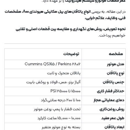
عمر قطعات موتور و سیستم هیدرولیک
را بر عهده دارد.
در این مقاله، به بررسی
انواع یاتاقان‌های بیل مکانیکی هیوندای 800، مشخصات
فنی، وظایف، علائم خرابی،
نحوه تعویض، روش‌های نگهداری و مقایسه بین قطعات اصلی و تقلبی
خواهیم پرداخت.
مشخصه
توضیحات
مدل موتور
Cummins QSX15 / Perkins 2806
نوع یاتاقان
یاتاقان متحرک و ثابت
جنس یاتاقان
آلیاژ برنز، مس، فولاد و روکش بابیت
حداکثر فشار کاری
15000 تا 25000 PSI
دمای عملیاتی مجاز
100 تا 200 درجه سانتی‌گراد
روش روغن‌کاری
تحت فشار با پمپ روغن موتور
طول عمر مفید
10,000 – 15,000 ساعت کارکرد
ابعاد یاتاقان
بسته به نوع موتور متغیر