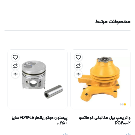
محصولات مرتبط
واتر پمپ بیل مکانیکی کوماتسو
پیستون موتور یانمار 4D94LE سایز
+0.25
PC200-2