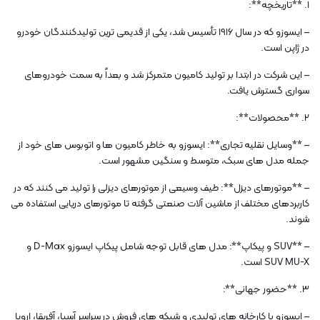
1. **تاریخچه**:
– ایسوزو که در سال 1916 تأسیس شد، یکی از قدیمی ترین تولیدکنندگان خودرو
در ژاپن است.
– این شرکت در ابتدا بر تولید کامیون متمرکز شد و بعداً به سمت خودروهای
سواری گسترش یافت.
2. **محصولات**:
– **وسایل نقلیه تجاری**: ایسوزو به خاطر کامیون ها و اتوبوس های خود از
جمله مدل های سبک، متوسط ​​و سنگین مشهور است.
– **موتورهای دیزل**: طیف وسیعی از موتورهای دیزلی را تولید می کنند که در
کاربردهای مختلف از ماشین آلات صنعتی گرفته تا موتورهای دریایی استفاده می
شوند.
– **SUV و پیکاپ**: مدل های قابل توجه شامل پیکاپ ایسوزو D-Max و
SUV MU-X است.
3. **حضور جهانی**:
– ایسوزو با کارخانه های تولیدی و شبکه های فروش در سراسر آسیا، آفریقا، اروپا