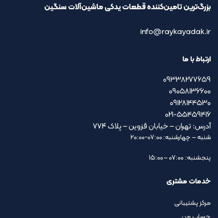
بزرگ‌ترین تامین‌کننده قطعات یدکی ماشین‌آلات سنگین
info@raykayadak.ir
ارتباط با ما
09338277659
09058136600
09128144530
021-55459416
آدرس: تهران – خیابان قزوین – پلاک ۷۷۴
شنبه – چهارشنبه: 07:00-20:00
پنجشنبه: 07:00 – 15:00
خدمات مشتری
مرکز پشتیبانی
حساب من