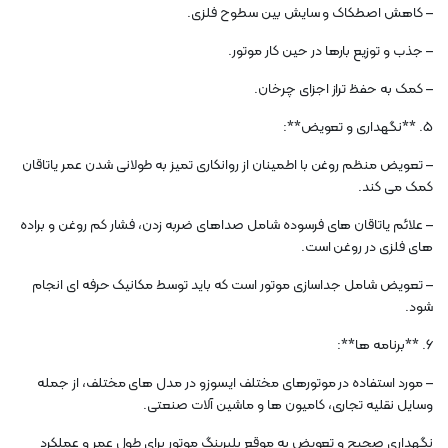
– کاهش اصطکاک و سایش بین سطوح فلزی.
– جذب و توزیع بارها در حین کار موتور.
– کمک به حفظ تراز اجزای چرخان.
5. **نگهداری و تعویض**:
– تعویض منظم روغن با اطمینان از روانکاری تمیز به طولانی شدن عمر یاتاقان
کمک می کند.
– علائم یاتاقان های فرسوده شامل صداهای ضربه زدن، فشار کم روغن و براده
های فلزی در روغن است.
– تعویض شامل جداسازی موتور است که باید توسط مکانیک حرفه ای انجام
شود.
6. **برنامه ها**:
– مورد استفاده در موتورهای مختلف ایسوزو در مدل های مختلف، از جمله
وسایل نقلیه تجاری، کامیون ها و ماشین آلات صنعتی.
نگهداری صحیح و تعویض به موقع بلبرینگ موتور برای طول عمر و عملکرد