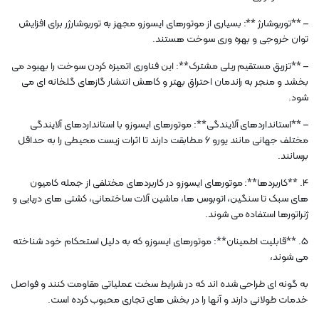
– **توربوشارژ **: بسیاری از موتورهای ایسوزو مجهز به توربوشارژر برای افزایش
توان خروجی و بهره وری سوخت هستند.
– **تزریق مستقیم ریلی مشترک**: این فناوری اتمیزه کردن سوخت را بهبود می
بخشد و منجر به راندمان احتراق بهتر و کاهش انتشار گازهای گلخانه ای می
شود.
– **استانداردهای آلایندگی**: موتورهای ایسوزو با استانداردهای آلایندگی
مختلف جهانی مانند یورو 6 مطابقت دارند تا اثرات زیست محیطی را به حداقل
برسانند.
4. **کاربردها**: موتورهای ایسوزو در کاربردهای مختلفی از جمله کامیون
های سبک تا سنگین، اتوبوس ها، ماشین آلات ساختمانی، کشتی های دریایی و
ژنراتورها استفاده می شوند.
5. **قابلیت اطمینان**: موتورهای ایسوزو که به دلیل استحکام خود شناخته
می شوند،
به گونه ای طراحی شده اند که در شرایط سخت عملیاتی مقاومت کنند و فواصل
خدمات طولانی دارند و آنها را در بخش های تجاری محبوب کرده است.