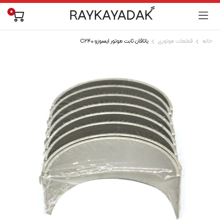
0
خانه
قطعات موتوری
یاتاقان ثابت موتور ایسوزو C240