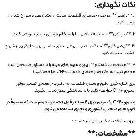
نکات نگهداری:
1. **بازرسی**: در حین جداسازی قطعات، سایش، امتیازدهی یا سوراخ شدن را
بررسی کنید.
2. **تعویض**: همیشه یاتاقان ها را هنگام بازسازی موتور تعویض کنید.
3. **روغن کاری**: هنگام نصب از روغن موتور مناسب برای جلوگیری از شروع
خشک استفاده کنید.
4. **مشخصات گشتاور**: پیچ و مهره های میله را با گشتاور مشخص شده
محکم کنید (به دفترچه راهنمای خدمات C240 ​​مراجعه کنید).
برای اندازه گیری دقیق و شماره قطعات، به دفترچه راهنمای تعمیر موتور
ایسوزو C240 ​​مراجعه کنید یا با نمایندگی مجاز تماس بگیرید.
ایسوزو C240 ​​یک موتور دیزل 4 سیلندر قابل اعتماد و بادوام است که معمولاً در
کاربردهای صنعتی، کشاورزی و تجاری استفاده می شود.
در زیر مشخصات کلیدی آن آمده است:
**مشخصات:**