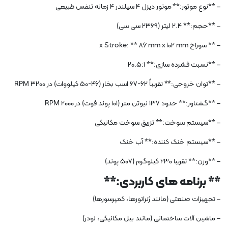
– **نوع موتور:** موتور دیزل 4 سیلندر 4 زمانه تنفس طبیعی
– **حجم:** 2.4 لیتر (2369 سی سی)
– ** سوراخ x Stroke: ** 86 mm x 102 mm
– **نسبت فشرده سازی:** 20.5:1
– **توان خروجی:** تقریباً 62-67 اسب بخار (46-50 کیلووات) در 3200 RPM
– **گشتاور:** حدود 137 نیوتن متر (101 پوند فوت) در 2000 RPM
– **سیستم سوخت:** تزریق سوخت مکانیکی
– **سیستم خنک کننده:** آب خنک
– **وزن:** تقریبا 230 کیلوگرم (507 پوند)
** برنامه های کاربردی:**
– تجهیزات صنعتی (مانند ژنراتورها، کمپرسورها)
– ماشین آلات ساختمانی (مانند بیل مکانیکی، لودر)