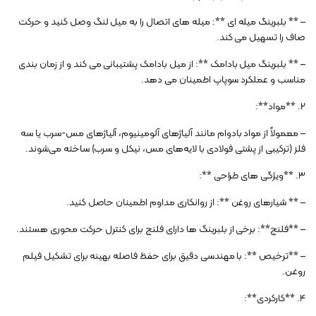
– ** بلبرینگ میله ای **: میله های اتصال را به میل لنگ وصل کنید و حرکت
صاف را تسهیل می کند.
– ** بلبرینگ میل بادامک **: از میل بادامک پشتیبانی می کند و از زمان بندی
مناسب و عملکرد سوپاپ اطمینان می دهد.
2. **مواد**:
– معمولاً از مواد بادوام مانند آلیاژهای آلومینیوم، آلیاژهای مس-سرب یا سه
فلز (ترکیبی از پشتی فولادی با لایه‌های مس، نیکل و سرب) ساخته می‌شوند.
3. **ویژگی های طراحی **:
– ** شیارهای روغن **: از روانکاری مداوم اطمینان حاصل کنید.
– **فلنج**: برخی از بلبرینگ ها دارای فلنج برای کنترل حرکت محوری هستند.
– **ترخیص **: با مهندسی دقیق برای حفظ فاصله بهینه برای تشکیل فیلم
روغن.
4. **کارکردی**: