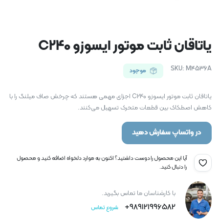
یاتاقان ثابت موتور ایسوزو C240
SKU:
M4536A
موجود
یاتاقان ثابت موتور ایسوزو C240 اجزای مهمی هستند که چرخش صاف میلنگ را با
کاهش اصطکاک بین قطعات متحرک تسهیل می‌کنند.
در واتساپ سفارش دهید
آیا این محصول را دوست داشتید؟ اکنون به موارد دلخواه اضافه کنید و محصول
را دنبال کنید.
با کارشناسان ما تماس بگیرید.
989121996582+
شروع تماس