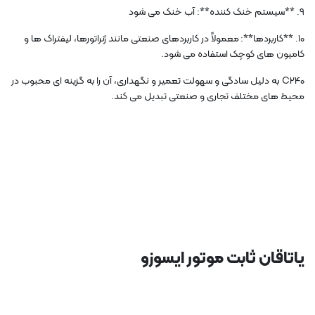
9. **سیستم خنک کننده**: آب خنک می شود
10. **کاربردها**: معمولاً در کاربردهای صنعتی مانند ژنراتورها، لیفتراک ها و
کامیون های کوچک استفاده می شود.
C240 به دلیل سادگی و سهولت تعمیر و نگهداری، آن را به گزینه ای محبوب در
محیط های مختلف تجاری و صنعتی تبدیل می کند.
یاتاقان ثابت موتور ایسوزو