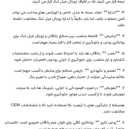
نیمه قرار می گیرند که در اطراف ژورنال میل لنگ قرار می گیرند.
3. **اندازه**: ابعاد بسته به مدل خاص و تلورانس های ساخت می تواند
کمی متفاوت باشد، اما باید دقیقاً با اندازه ژورنال میل لنگ مطابقت داشته
باشد.
4. **ترخیص **: فاصله مناسب بین سطح یاتاقان و ژورنال میل لنگ برای
روانکاری روغن و جلوگیری از تماس فلز با فلز بسیار مهم است.
5. **نصب **: یاتاقان ها باید با احتیاط نصب شوند و از رعایت مشخصات
گشتاور و تراز مناسب برای جلوگیری از خرابی زودرس اطمینان حاصل شود.
6. ** تعمیر و نگهداری **: بازرسی منظم برای سایش یا آسیب مهم است.
علائم ساییدگی عبارتند از: امتیاز دهی، سوراخ شدن یا تغییر رنگ.
7. **تعویض**: در صورت فرسودگی یا خرابی، بلبرینگ ها باید به سرعت
تعویض شوند تا از آسیب دیدن موتور جلوگیری شود.
همیشه از جایگزین های با کیفیت بالا استفاده کنید که با مشخصات OEM
مطابقت دارند.
8. **روغن کاری **: روانکاری کافی برای طول عمر یاتاقان ضروری است. اطمینان
حاصل کنید که روغن موتور تمیز و در سطح صحیح است.