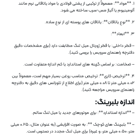
1. **مواد**: معمولاً از ترکیبی از پشتی فولادی با مواد یاتاقانی نرم مانند
آلومینیوم یا آلیاژ مس-سرب ساخته می شود.
2. **نوع یاتاقان**: یاتاقان های پوسته ای از نوع ساده.
3. **ابعاد**:
– قطر داخلی: با قطر ژورنال میل لنگ مطابقت دارد (برای مشخصات دقیق
دفترچه راهنمای سرویس را بررسی کنید).
– ضخامت: بر اساس گزینه های استاندارد یا کم اندازه متفاوت است.
4. **ترخیص کاری**: ترخیص مناسب روغن بسیار مهم است، معمولاً بین
0.02 میلی متر تا 0.08 میلی متر (برای اطلاع از تلورانس های دقیق به دفترچه
راهنمای سرویس مراجعه کنید).
اندازه بلبرینگ:
– **اندازه استاندارد**: برای موتورهای جدید یا میل لنگ سالم.
– ** بلبرینگ های کوچک **: به صورت افزایشی (به عنوان مثال، 0.25 میلی
متر، 0.50 میلی متر، و غیره) برای میل لنگ مجدد در دسترس است.