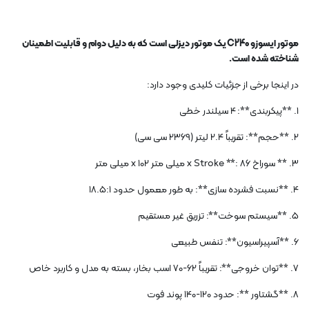
موتور ایسوزو C240 ​​یک موتور دیزلی است که به دلیل دوام و قابلیت اطمینان
شناخته شده است.
در اینجا برخی از جزئیات کلیدی وجود دارد:
1. **پیکربندی**: 4 سیلندر خطی
2. **حجم**: تقریباً 2.4 لیتر (2369 سی سی)
3. ** سوراخ x Stroke **: 86 میلی متر x 102 میلی متر
4. **نسبت فشرده سازی**: به طور معمول حدود 18.5:1
5. **سیستم سوخت**: تزریق غیر مستقیم
6. **آسپیراسیون**: تنفس طبیعی
7. **توان خروجی**: تقریباً 62-70 اسب بخار، بسته به مدل و کاربرد خاص
8. **گشتاور **: حدود 120-140 پوند فوت