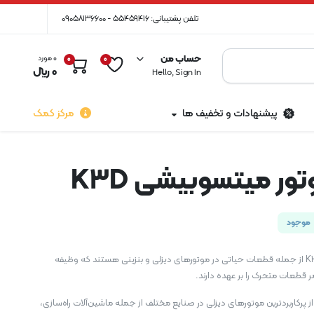
تلفن پشتیبانی: 55459416 - 09058136600
حساب من
0 مورد
0
0
0
﷼
Hello, Sign In
پیشنهادات و تخفیف ها
مرکز کمک
تور میتسوبیشی K3D
موجود
یاتاقان موتور میتسوبیشی K3D از جمله قطعات حیاتی در موتورهای دیزلی و بنزینی هستند که وظیفه
طعات متحرک را بر عهده دارند.
میتسوبیشی K3D یکی از پرکاربردترین موتورهای دیزلی در صنایع مختلف از جمله ماشین‌آلات راه‌سازی،