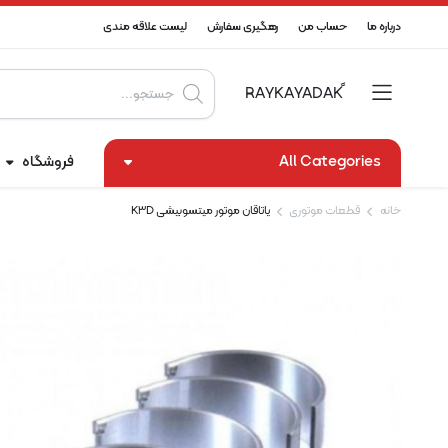
درباره ما
حساب من
رهگیری سفارش
لیست علاقه مندی
Products
search
All Categories
فروشگاه
خانه
قطعات موتوری
یاتاقان موتور میتسوبیشی K3D