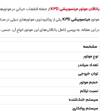
یاتاقان موتور میتسوبیشی K3D
از جمله قطعات حیاتی در موتورها
موتور
میتسوبیشی K3D
یکی از پرکاربردترین موتورهای دیزلی در صن
در این مقاله، به بررسی کامل یاتاقان‌های این موتور، انواع آن، جنس
مشخصه
نوع موتور
تعداد سیلندر
توان خروجی
حجم موتور
نسبت تراکم
سیستم خنک‌کننده
سیستم روانکاری