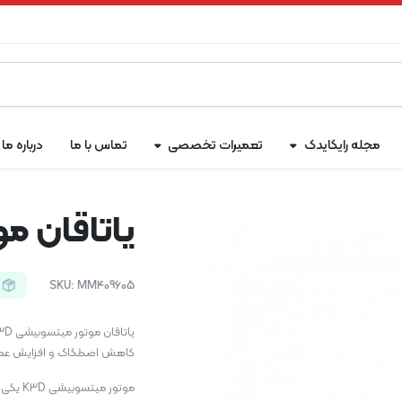
مجله رایکایدک
تعمیرات تخصصی
تماس با ما
درباره ما
یاتاقان مو
SKU:
MM409605
کاهش اصطکاک و افزایش عمر ق
موتور 